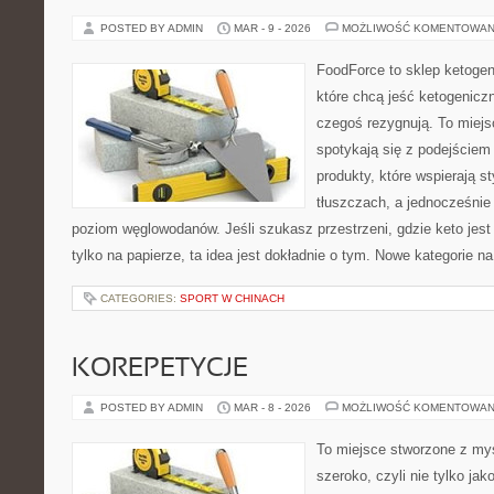
POSTED BY ADMIN
MAR - 9 - 2026
MOŻLIWOŚĆ KOMENTOWAN
FoodForce to sklep ketogen
które chcą jeść ketogeniczn
czegoś rezygnują. To miej
spotykają się z podejście
produkty, które wspierają st
tłuszczach, a jednocześnie
poziom węglowodanów. Jeśli szukasz przestrzeni, gdzie keto jest 
tylko na papierze, ta idea jest dokładnie o tym. Nowe kategorie na
CATEGORIES:
SPORT W CHINACH
KOREPETYCJE
POSTED BY ADMIN
MAR - 8 - 2026
MOŻLIWOŚĆ KOMENTOWAN
To miejsce stworzone z myś
szeroko, czyli nie tylko jak