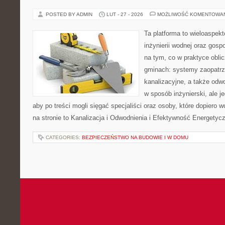
POSTED BY ADMIN
LUT - 27 - 2026
MOŻLIWOŚĆ KOMENTOWA
Ta platforma to wieloaspek
inżynierii wodnej oraz gosp
na tym, co w praktyce oblic
gminach: systemy zaopatr
kanalizacyjne, a także odwo
w sposób inżynierski, ale j
aby po treści mogli sięgać specjaliści oraz osoby, które dopiero
na stronie to Kanalizacja i Odwodnienia i Efektywność Energetyc
CATEGORIES:
BEZPIECZEŃSTWO NA BUDOWIE I W DOMU