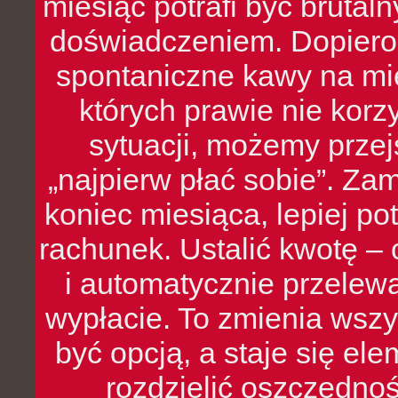
miesiąc potrafi być bruta
doświadczeniem. Dopiero 
spontaniczne kawy na mie
których prawie nie kor
sytuacji, możemy przej
„najpierw płać sobie”. Zam
koniec miesiąca, lepiej po
rachunek. Ustalić kwotę – 
i automatycznie przelew
wypłacie. To zmienia wszy
być opcją, a staje się e
rozdzielić oszczędnoś