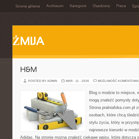
Archiwum
Kategorie
Osadzony
Praca
Strona główna
Spis
ŻMIJA
H&M
POSTED BY ADMIN
MAR - 11 - 2026
MOŻLIWOŚĆ KOMENTOWA
Blog o modzie to miejsce, w
mogą znaleźć pomysły dot
Strona pralniafoka.com.pl 
osobach, które chcą śledzić
stylu życia, który w przys
najnowsze kierunki w modzi
Adidas. Na stronie można znaleźć ciekawe wpisy, które dotyczą sp