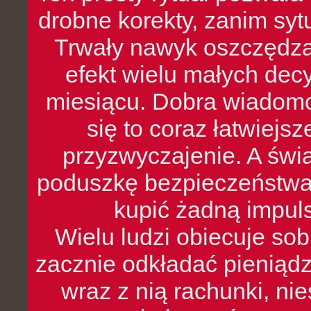
drobne korekty, zanim syt
Trwały nawyk oszczędzan
efekt wielu małych dec
miesiącu. Dobra wiadomoś
się to coraz łatwiejs
przyzwyczajenie. A św
poduszkę bezpieczeństwa, 
kupić żadną impul
Wielu ludzi obiecuje sob
zacznie odkładać pieniądz
wraz z nią rachunki, ni