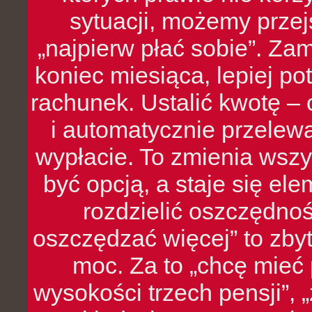
sytuacji, możemy przej
„najpierw płać sobie”. Zam
koniec miesiąca, lepiej po
rachunek. Ustalić kwotę – 
i automatycznie przelew
wypłacie. To zmienia wszy
być opcją, a staje się e
rozdzielić oszczędnoś
oszczędzać więcej” to zbyt
moc. Za to „chcę mie
wysokości trzech pensji”,