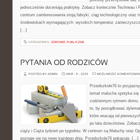
jednocześnie doceniają praktykę. Zobacz koniecznie Techneau i
centrum zainteresowania stoją fabryki, ciąg technologiczny oraz 
środowiskach wymagających: wysokich temperatur, zanieczyszcze
[…]
CATEGORIES:
ZDROWIE PUBLICZNE
PYTANIA OD RODZICÓW
POSTED BY ADMIN
MAR - 6 - 2026
MOŻLIWOŚĆ KOMENTOWAN
Przedszkole76 to przyjazny 
temat malucha spotyka się 
codziennym rytmem domu. T
to, by porządkować dylema
które wracają od pierwszyc
po lata dzieciństwa. Zobacz
ciąży i Ciąża tydzień po tygodniu. W centrum są Maluchy oraz Opi
poznaje się na nowo każdego dnia. Przedszkole76 pokazuje, […]