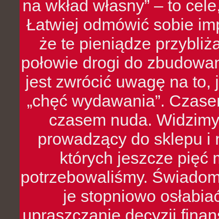
na wkład własny” – to cel
Łatwiej odmówić sobie i
że te pieniądze przybli
połowie drogi do zbudowa
jest zwrócić uwagę na to,
„chęć wydawania”. Czasem
czasem nuda. Widzimy
prowadzący do sklepu i 
których jeszcze pięć 
potrzebowaliśmy. Świado
je stopniowo osłabia
upraszczanie decyzji fina