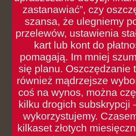
zastanawiać”, czy oszcz
szansa, że ulegniemy p
przelewów, ustawienia stał
kart lub kont do płat
pomagają. Im mniej szumó
się planu. Oszczędzanie t
również mądrzejsze wybo
coś na wynos, można czę
kilku drogich subskrypcji 
wykorzystujemy. Czasem
kilkaset złotych miesięcz