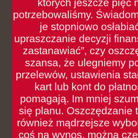
których jeszcze pięć 
potrzebowaliśmy. Świado
je stopniowo osłabia
upraszczanie decyzji fina
zastanawiać”, czy oszcz
szansa, że ulegniemy p
przelewów, ustawienia stał
kart lub kont do płat
pomagają. Im mniej szumó
się planu. Oszczędzanie t
również mądrzejsze wybo
coś na wynos, można czę