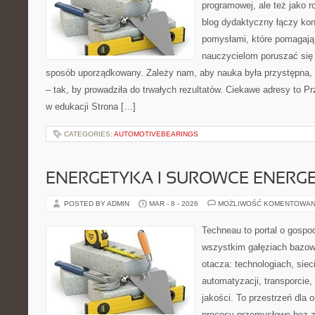
programowej, ale też jako 
blog dydaktyczny łączy kon
pomysłami, które pomagają
nauczycielom poruszać się 
sposób uporządkowany. Zależy nam, aby nauka była przystępna, 
– tak, by prowadziła do trwałych rezultatów. Ciekawe adresy to P
w edukacji Strona […]
CATEGORIES:
AUTOMOTIVEBEARINGS
ENERGETYKA I SUROWCE ENERG
POSTED BY ADMIN
MAR - 8 - 2026
MOŻLIWOŚĆ KOMENTOWAN
Techneau to portal o gospo
wszystkim gałęziach bazowy
otacza: technologiach, siec
automatyzacji, transporcie,
jakości. To przestrzeń dla 
procesy przemysłowe bez zb