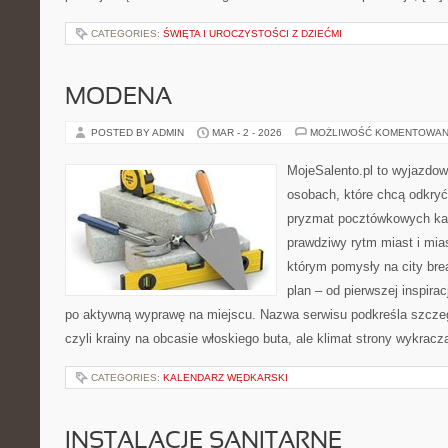
CATEGORIES:
ŚWIĘTA I UROCZYSTOŚCI Z DZIEĆMI
MODENA
POSTED BY ADMIN
MAR - 2 - 2026
MOŻLIWOŚĆ KOMENTOWAN
MojeSalento.pl to wyjazdow
osobach, które chcą odkryć
pryzmat pocztówkowych kad
prawdziwy rytm miast i mia
którym pomysły na city bre
plan – od pierwszej inspirac
po aktywną wyprawę na miejscu. Nazwa serwisu podkreśla szczeg
czyli krainy na obcasie włoskiego buta, ale klimat strony wykracz
CATEGORIES:
KALENDARZ WĘDKARSKI
INSTALACJE SANITARNE