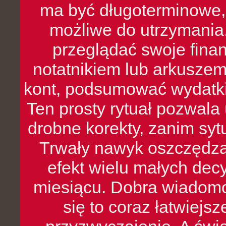
ma być długoterminowe, 
możliwe do utrzymania.
przeglądać swoje fina
notatnikiem lub arkuszem
kont, podsumować wydatki
Ten prosty rytuał pozwala
drobne korekty, zanim syt
Trwały nawyk oszczędzan
efekt wielu małych dec
miesiącu. Dobra wiadomoś
się to coraz łatwiejs