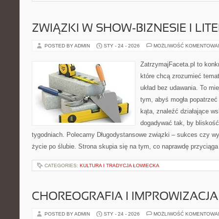
ZWIĄZKI W SHOW-BIZNESIE I LIT
POSTED BY ADMIN
STY - 24 - 2026
MOŻLIWOŚĆ KOMENTOWA
ZatrzymajFaceta.pl to konkr
które chcą zrozumieć temat
układ bez udawania. To mie
tym, abyś mogła popatrzeć
kąta, znaleźć działające w
dogadywać tak, by bliskość 
tygodniach. Polecamy Długodystansowe związki – sukces czy wy
życie po ślubie. Strona skupia się na tym, co naprawdę przyciąg
CATEGORIES:
KULTURA I TRADYCJA ŁOWIECKA
CHOREOGRAFIA I IMPROWIZACJA
POSTED BY ADMIN
STY - 24 - 2026
MOŻLIWOŚĆ KOMENTOWA