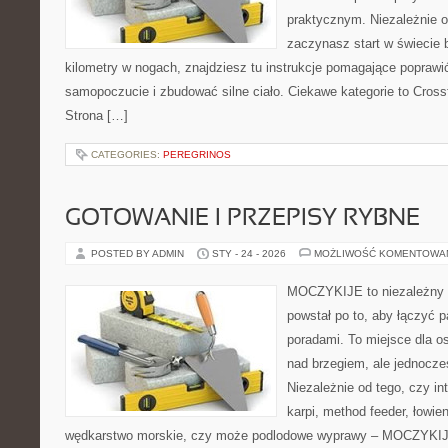
praktycznym. Niezależnie o
zaczynasz start w świecie
kilometry w nogach, znajdziesz tu instrukcje pomagające popraw
samopoczucie i zbudować silne ciało. Ciekawe kategorie to Crossfi
Strona […]
CATEGORIES:
PEREGRINOS
GOTOWANIE I PRZEPISY RYBNE
POSTED BY ADMIN
STY - 24 - 2026
MOŻLIWOŚĆ KOMENTOWA
MOCZYKIJE to niezależny se
powstał po to, aby łączyć 
poradami. To miejsce dla o
nad brzegiem, ale jednocześ
Niezależnie od tego, czy int
karpi, method feeder, łowi
wędkarstwo morskie, czy może podlodowe wyprawy – MOCZYKIJE