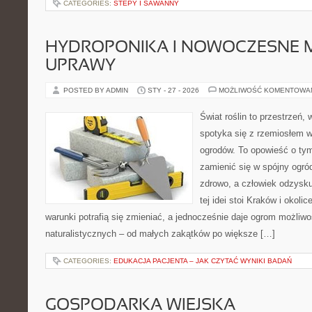
CATEGORIES:
STEPY I SAWANNY
HYDROPONIKA I NOWOCZESNE 
UPRAWY
POSTED BY ADMIN
STY - 27 - 2026
MOŻLIWOŚĆ KOMENTOWA
Świat roślin to przestrzeń, w
spotyka się z rzemiosłem w 
ogrodów. To opowieść o tym
zamienić się w spójny ogród
zdrowo, a człowiek odzysk
tej idei stoi Kraków i okolic
warunki potrafią się zmieniać, a jednocześnie daje ogrom możliw
naturalistycznych – od małych zakątków po większe […]
CATEGORIES:
EDUKACJA PACJENTA – JAK CZYTAĆ WYNIKI BADAŃ
GOSPODARKA WIEJSKA