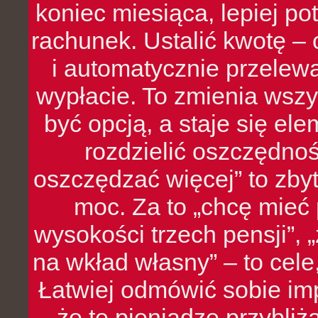
koniec miesiąca, lepiej po
rachunek. Ustalić kwotę – 
i automatycznie przelew
wypłacie. To zmienia wszy
być opcją, a staje się e
rozdzielić oszczędnoś
oszczędzać więcej” to zbyt
moc. Za to „chcę mie
wysokości trzech pensji”,
na wkład własny” – to cel
Łatwiej odmówić sobie i
że te pieniądze przybli