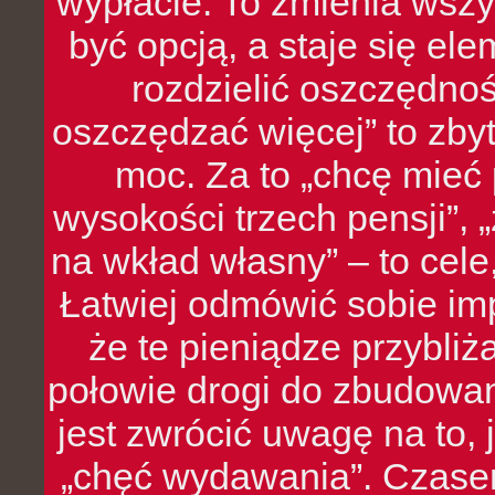
wypłacie. To zmienia wszy
być opcją, a staje się e
rozdzielić oszczędnoś
oszczędzać więcej” to zbyt
moc. Za to „chcę mie
wysokości trzech pensji”,
na wkład własny” – to cel
Łatwiej odmówić sobie i
że te pieniądze przybli
połowie drogi do zbudowa
jest zwrócić uwagę na to,
„chęć wydawania”. Czasem