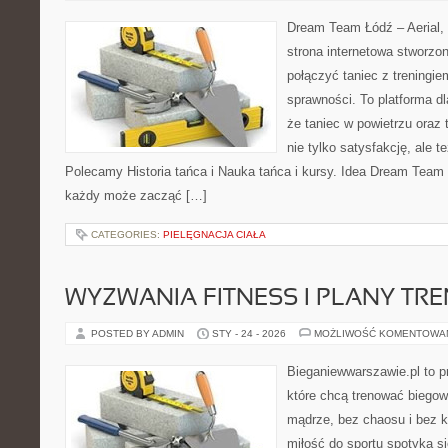
Dream Team Łódź – Aerial, 
strona internetowa stworzon
połączyć taniec z treningie
sprawności. To platforma dl
że taniec w powietrzu oraz t
nie tylko satysfakcję, ale t
Polecamy Historia tańca i Nauka tańca i kursy. Idea Dream Team 
każdy może zacząć […]
CATEGORIES:
PIELĘGNACJA CIAŁA
WYZWANIA FITNESS I PLANY TR
POSTED BY ADMIN
STY - 24 - 2026
MOŻLIWOŚĆ KOMENTOWA
Bieganiewwarszawie.pl to p
które chcą trenować biegowo
mądrze, bez chaosu i bez ko
miłość do sportu spotyka s