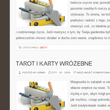
twórcze szycie oraz przerab
pozornie zwykłych rzeczy 
stylizacje. To strona, na kt
praktyka i radość z tego, 
stworzyć coś, co idealnie p
i codziennego życia. Jeśli marzysz o tym, by Twoja garderoba była
jednocześnie chcesz działać w duchu zero waste, znajdziesz tu
CATEGORIES:
DIETY
TAROT I KARTY WRÓŻEBNE
POSTED BY ADMIN
STY - 25 - 2026
MOŻLIWOŚĆ KOMENTOWA
Margoseila to zakątek w si
własne wnętrze na nowo. To 
myślą o tym, abyś mógł prz
jak myślisz, czego potrzebu
Jeśli kiedykolwiek miałeś 