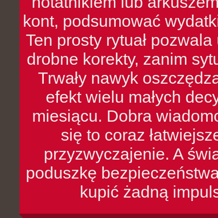
notatnikiem lub arkuszem
kont, podsumować wydatki
Ten prosty rytuał pozwala
drobne korekty, zanim syt
Trwały nawyk oszczędzan
efekt wielu małych dec
miesiącu. Dobra wiadomoś
się to coraz łatwiejs
przyzwyczajenie. A św
poduszkę bezpieczeństwa, 
kupić żadną impul