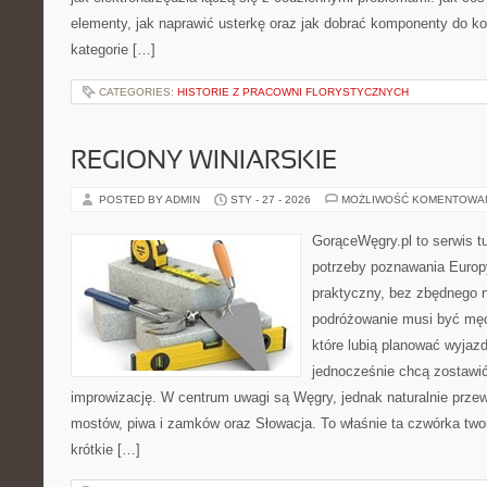
elementy, jak naprawić usterkę oraz jak dobrać komponenty do ko
kategorie […]
CATEGORIES:
HISTORIE Z PRACOWNI FLORYSTYCZNYCH
REGIONY WINIARSKIE
POSTED BY ADMIN
STY - 27 - 2026
MOŻLIWOŚĆ KOMENTOWA
GorąceWęgry.pl to serwis tu
potrzeby poznawania Euro
praktyczny, bez zbędnego n
podróżowanie musi być męc
które lubią planować wyjazd
jednocześnie chcą zostawić
improwizację. W centrum uwagi są Węgry, jednak naturalnie przewij
mostów, piwa i zamków oraz Słowacja. To właśnie ta czwórka two
krótkie […]