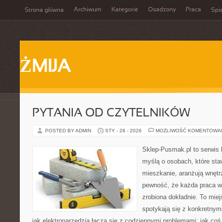
Archiwum
Kategorie
Osadzony
Praca
Strona główna
Spis
ŻMIJA
PYTANIA OD CZYTELNIKÓW
POSTED BY ADMIN
STY - 28 - 2026
MOŻLIWOŚĆ KOMENTOWA
Sklep-Pusmak.pl to serwis 
myślą o osobach, które sta
mieszkanie, aranżują wnętr
pewność, że każda praca w
zrobiona dokładnie. To miej
spotykają się z konkretnym
jak elektronarzędzia łączą się z codziennymi problemami: jak coś