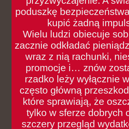
przyzwyczajenie. A św
poduszkę bezpieczeństwa, 
kupić żadną impul
Wielu ludzi obiecuje sob
zacznie odkładać pieniądz
wraz z nią rachunki, ni
promocje i… znów zosta
rzadko leży wyłącznie 
często główną przeszkod
które sprawiają, że oszcz
tylko w sferze dobrych 
szczery przegląd wydatkó