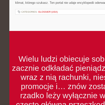
klimat, którego szukasz. Ten portal nie udaje encyklopedii oderwa
CATEGORIES:
GLOSSIER (USA)
Wielu ludzi obiecuje sob
zacznie odkładać pieniądz
wraz z nią rachunki, ni
promocje i… znów zosta
rzadko leży wyłącznie 
często główną przeszkod