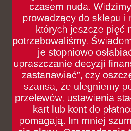
czasem nuda. Widzimy
prowadzący do sklepu i 
których jeszcze pięć 
potrzebowaliśmy. Świado
je stopniowo osłabia
upraszczanie decyzji fina
zastanawiać”, czy oszcz
szansa, że ulegniemy p
przelewów, ustawienia stał
kart lub kont do płat
pomagają. Im mniej szumó