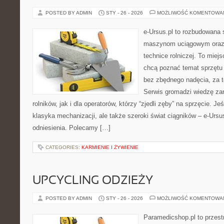
POSTED BY ADMIN
STY - 26 - 2026
MOŻLIWOŚĆ KOMENTOWA
e-Ursus.pl to rozbudowana 
maszynom uciągowym oraz 
technice rolniczej. To miej
chcą poznać temat sprzętu
bez zbędnego nadęcia, za t
Serwis gromadzi wiedzę za
rolników, jak i dla operatorów, którzy “zjedli zęby” na sprzęcie. Jeś
klasyka mechanizacji, ale także szeroki świat ciągników – e-Ur
odniesienia. Polecamy […]
CATEGORIES:
KARMIENIE I ŻYWIENIE
UPCYCLING ODZIEŻY
POSTED BY ADMIN
STY - 26 - 2026
MOŻLIWOŚĆ KOMENTOWA
Paramedicshop.pl to przest