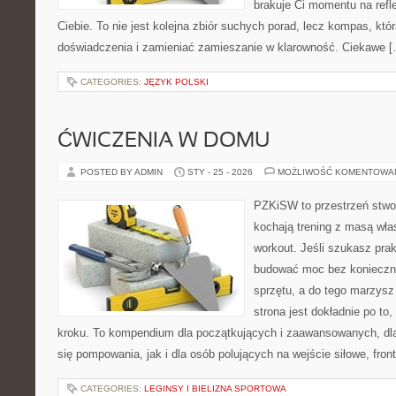
brakuje Ci momentu na refle
Ciebie. To nie jest kolejna zbiór suchych porad, lecz kompas, k
doświadczenia i zamieniać zamieszanie w klarowność. Ciekawe 
CATEGORIES:
JĘZYK POLSKI
ĆWICZENIA W DOMU
POSTED BY ADMIN
STY - 25 - 2026
MOŻLIWOŚĆ KOMENTOWA
PZKiSW to przestrzeń stwor
kochają trening z masą włas
workout. Jeśli szukasz pra
budować moc bez konieczno
sprzętu, a do tego marzysz
strona jest dokładnie po to
kroku. To kompendium dla początkujących i zaawansowanych, dla 
się pompowania, jak i dla osób polujących na wejście siłowe, front
CATEGORIES:
LEGINSY I BIELIZNA SPORTOWA