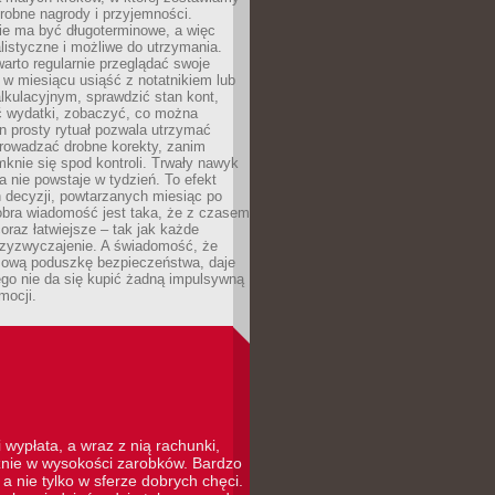
robne nagrody i przyjemności.
e ma być długoterminowe, a więc
listyczne i możliwe do utrzymania.
arto regularnie przeglądać swoje
 w miesiącu usiąść z notatnikiem lub
lkulacyjnym, sprawdzić stan kont,
wydatki, zobaczyć, co można
n prosty rytuał pozwala utrzymać
prowadzać drobne korekty, zanim
knie się spod kontroli. Trwały nawyk
 nie powstaje w tydzień. To efekt
 decyzji, powtarzanych miesiąc po
obra wiadomość jest taka, że z czasem
coraz łatwiejsze – tak jak każde
rzyzwyczajenie. A świadomość, że
ową poduszkę bezpieczeństwa, daje
ego nie da się kupić żadną impulsywną
mocji.
 wypłata, a wraz z nią rachunki,
cznie w wysokości zarobków. Bardzo
a nie tylko w sferze dobrych chęci.