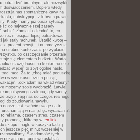
c potrafi być brutalnym, ale niezwykle
m doświadczeniem. Dopiero wtedy
 kosztują nas spontaniczne kawy na
ekąski, subskrypcje, z których prawie
my. Kiedy mamy już obraz sytuacji,
jść do najważniejszej zasady:
ać sobie”. Zamiast odkładać to, co
koniec miesiąca, lepiej potraktować
 jak stały rachunek. Ustalić kwotę –
elki procent pensji – i automatycznie
 na osobne konto zaraz po wypłacie.
wszystko, bo oszczędzanie przestaje
 staje się elementem budżetu. Warto
zielić oszczędności na konkretne cele.
dzać więcej” to zbyt ogólne hasło,
 traci moc. Za to „chcę mieć poduszkę
wa w wysokości trzech pensji”,
wakacje”, „odkładam na wkład własny”
tóre możemy sobie wyobrazić. Łatwiej
ie impulsywnego zakupu, gdy wiemy,
dze przybliżają nas do czegoś realnego.
rogi do zbudowania nawyku
 dobrze jest zwrócić uwagę na to,
y uruchamiają w nas „chęć wydawania”.
 to reklama, czasem stres, czasem
my promocję, klikamy w
ten link
o sklepu i nagle w koszyku lądują
ych jeszcze pięć minut wcześniej w
otrzebowaliśmy. Świadomość tych
 pozwala je stopniowo osłabiać.