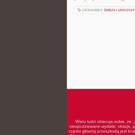
CATEGORIES:
ŚWIĘTA I UROCZYST
Wielu ludzi obiecuje sobie, że 
niespodziewane wydatki, okazje, p
często główną przeszkodą jest brak