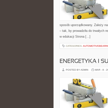
sposób uporządkowany. Zależy nam
– tak, by prowadziła do trwałych r
w edukacji Strona […]
CATEGORIES:
AUTOMOTIVEBEARI
ENERGETYKA I 
POSTED BY ADMIN
MAR - 8 - 