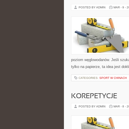
POSTED BY ADMIN
MAR - 9 - 
poziom węglowodanów. Jeśli szukasz
tylko na papierze, ta idea jest dok
CATEGORIES:
SPORT W CHINACH
KOREPETYCJE
POSTED BY ADMIN
MAR - 8 - 