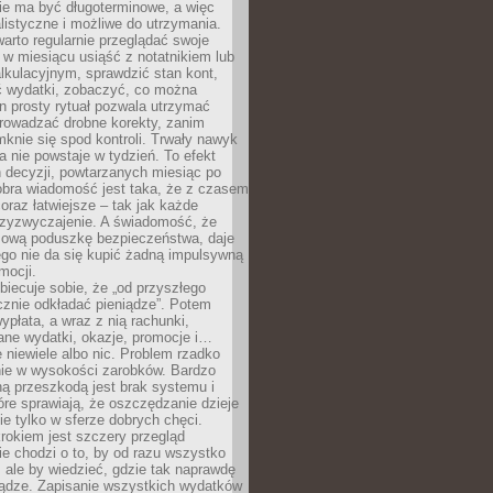
e ma być długoterminowe, a więc
listyczne i możliwe do utrzymania.
arto regularnie przeglądać swoje
 w miesiącu usiąść z notatnikiem lub
lkulacyjnym, sprawdzić stan kont,
wydatki, zobaczyć, co można
n prosty rytuał pozwala utrzymać
prowadzać drobne korekty, zanim
knie się spod kontroli. Trwały nawyk
 nie powstaje w tydzień. To efekt
 decyzji, powtarzanych miesiąc po
obra wiadomość jest taka, że z czasem
coraz łatwiejsze – tak jak każde
rzyzwyczajenie. A świadomość, że
ową poduszkę bezpieczeństwa, daje
ego nie da się kupić żadną impulsywną
mocji.
obiecuje sobie, że „od przyszłego
cznie odkładać pieniądze”. Potem
ypłata, a wraz z nią rachunki,
ane wydatki, okazje, promocje i…
 niewiele albo nic. Problem rzadko
nie w wysokości zarobków. Bardzo
ą przeszkodą jest brak systemu i
re sprawiają, że oszczędzanie dzieje
nie tylko w sferze dobrych chęci.
rokiem jest szczery przegląd
e chodzi o to, by od razu wszystko
, ale by wiedzieć, gdzie tak naprawdę
iądze. Zapisanie wszystkich wydatków