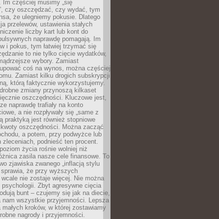
 Im częściej musimy „się
”, czy oszczędzać, czy wydać, tym
nsa, że ulegniemy pokusie. Dlatego
a przelewów, ustawienia stałych
niczenie liczby kart lub kont do
mpulsywnych naprawdę pomagają. Im
 i pokus, tym łatwiej trzymać się
ędzanie to nie tylko cięcie wydatków,
 mądrzejsze wybory. Zamiast
kupować coś na wynos, można częściej
mu. Zamiast kilku drogich subskrypcji
ną, którą faktycznie wykorzystujemy.
drobne zmiany przynoszą kilkaset
ięcznie oszczędności. Kluczowe jest,
dze naprawdę trafiały na konto
owe, a nie rozpływały się „same z
rą praktyką jest również stopniowe
 kwoty oszczędności. Można zacząć
chodu, a potem, przy podwyżce lub
zleceniach, podnieść ten procent.
poziom życia rośnie wolniej niż
óżnica zasila nasze cele finansowe. To
wo zjawiska zwanego „inflacją stylu
e sprawia, że przy wyższych
wcale nie zostaje więcej. Nie można
psychologii. Zbyt agresywne cięcia
dują bunt – czujemy się jak na diecie,
ra nam wszystkie przyjemności. Lepsza
ia małych kroków, w której zostawiamy
robne nagrody i przyjemności.