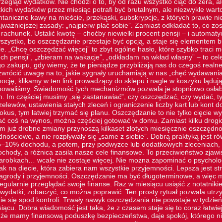
zegląd wydatków. Nie chodzi o to, by od razu wszystko ciąć do zera, a
tkich wydatków przez miesiąc potrafi być brutalnym, ale niezwykle wa
ontaniczne kawy na mieście, przekąski, subskrypcje, z których prawie n
ważniejszej zasady: „najpierw płać sobie”. Zamiast odkładać to, co zos
 rachunek. Ustalić kwotę – choćby niewielki procent pensji – i automat
szystko, bo oszczędzanie przestaje być opcją, a staje się elementem b
e. „Chcę oszczędzać więcej” to zbyt ogólne hasło, które szybko traci 
ch pensji”, „zbieram na wakacje”, „odkładam na wkład własny” – to cel
o zakupu, gdy wiemy, że te pieniądze przybliżają nas do czegoś realn
zwrócić uwagę na to, jakie sygnały uruchamiają w nas „chęć wydawania
ocję, klikamy w
ten link
prowadzący do sklepu i nagle w koszyku lądują 
ebowaliśmy. Świadomość tych mechanizmów pozwala je stopniowo osłab
h. Im częściej musimy „się zastanawiać”, czy oszczędzać, czy wydać, 
elewów, ustawienia stałych zleceń i ograniczenie liczby kart lub kont
kus, tym łatwiej trzymać się planu. Oszczędzanie to nie tylko cięcie w
ć coś na wynos, można częściej gotować w domu. Zamiast kilku drogich
 już drobne zmiany przynoszą kilkaset złotych miesięcznie oszczędnoś
dnościowe, a nie rozpływały się „same z siebie”. Dobrą praktyką jest r
–10% dochodu, a potem, przy podwyżce lub dodatkowych zleceniach, p
ochody, a różnica zasila nasze cele finansowe. To przeciwieństwo zjawis
zarobkach… wcale nie zostaje więcej. Nie można zapominać o psycholog
k na diecie, która zabiera nam wszystkie przyjemności. Lepsza jest st
grody i przyjemności. Oszczędzanie ma być długoterminowe, a więc mu
egularnie przeglądać swoje finanse. Raz w miesiącu usiąść z notatnik
ydatki, zobaczyć, co można poprawić. Ten prosty rytuał pozwala utr
e się spod kontroli. Trwały nawyk oszczędzania nie powstaje w tydzień.
ącu. Dobra wiadomość jest taka, że z czasem staje się to coraz łatwie
 że mamy finansową poduszkę bezpieczeństwa, daje spokój, którego ni