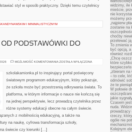
wartościowy
widzimy, ile
edstawiać styl w sposób praktyczny. Dzięki temu czytelnicy
mieście, prz
nie korzysta
możemy prze
„najpierw pł
SKANDYNAWSKIM I MINIMALISTYCZNYM
zostanie na 
oszczędności
choćby niewi
przelewać ją
 OD PODSTAWÓWKI DO
To zmienia 
być opcją, a
również rozd
„Chcę oszczę
POLSKA
 2026
MOŻLIWOŚĆ KOMENTOWANIA
ZOSTAŁA WYŁĄCZONA
które szybko
SZKOŁA
bezpieczeńst
OD
„zbieram na 
PODSTAWÓWKI
szkolakamionka.pl to inspirujący portal poświęcony
DO
– to cele, k
MATURY
światowym programom edukacyjnym, który pokazuje,
odmówić sob
że te pienią
że szkoła może być przestrzenią odkrywania świata. To
W połowie d
oszczędzania
platforma, w którym informacje o nauce nie kończą się
jakie sygnał
na jednej perspektywie, lecz prowadzą czytelnika przez
Czasem jest
nuda. Widzi
różne systemy edukacji obecne na całym świecie.
prowadzący d
iązanych z mobilnością edukacyjną, a także na
rzeczy, któr
ogóle nie p
ltury na naukę, cyfrowa transformacja szkoły,
mechanizmów
Kolejnym el
na świecie czy kierunki […]