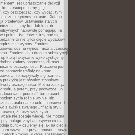
ementem jest upraszczanie decyzji
 Im częściej musimy „się
”, czy oszczędzać, czy wydać, tym
nsa, że ulegniemy pokusie. Dlatego
a przelewów, ustawienia stałych
niczenie liczby kart lub kont do
mpulsywnych naprawdę pomagają. Im
 i pokus, tym łatwiej trzymać się
ędzanie to nie tylko cięcie wydatków,
 mądrzejsze wybory. Zamiast
kupować coś na wynos, można częściej
mu. Zamiast kilku drogich subskrypcji
ną, którą faktycznie wykorzystujemy.
drobne zmiany przynoszą kilkaset
ięcznie oszczędności. Kluczowe jest,
dze naprawdę trafiały na konto
owe, a nie rozpływały się „same z
rą praktyką jest również stopniowe
 kwoty oszczędności. Można zacząć
chodu, a potem, przy podwyżce lub
zleceniach, podnieść ten procent.
poziom życia rośnie wolniej niż
óżnica zasila nasze cele finansowe. To
wo zjawiska zwanego „inflacją stylu
e sprawia, że przy wyższych
wcale nie zostaje więcej. Nie można
psychologii. Zbyt agresywne cięcia
dują bunt – czujemy się jak na diecie,
ra nam wszystkie przyjemności. Lepsza
ia małych kroków, w której zostawiamy