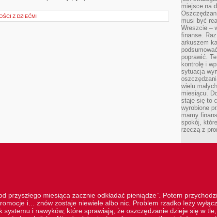
miejsce na d
Oszczędzani
OŚCI Z DZIEĆMI
musi być rea
Wreszcie – w
finanse. Raz
arkuszem ka
podsumować 
poprawić. Te
kontrolę i w
sytuacja wym
oszczędzania
wielu małych
miesiącu. D
staje się to 
wyrobione p
mamy finans
spokój, któr
rzeczą z pro
„od przyszłego miesiąca zacznie odkładać pieniądze”. Potem przychodzi
romocje i… znów zostaje niewiele albo nic. Problem rzadko leży wyłą
 systemu i nawyków, które sprawiają, że oszczędzanie dzieje się w tle, 