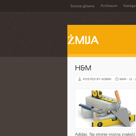
Archiwum
Katego
Strona główna
ŻMIJA
H&M
POSTED BY ADMIN
MAR - 11 -
Adidas. Na stronie można znaleźć 