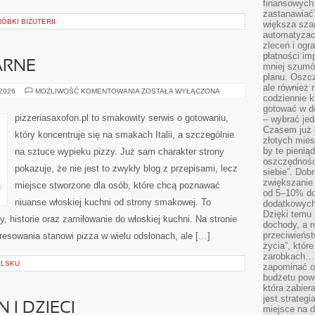
finansowych.
zastanawiać
ÓBKI BIŻUTERII
większa sza
automatyzacj
zleceń i ogra
płatności i
ARNE
mniej szumów
planu. Oszcz
ale również
PRZEPISY
 2026
MOŻLIWOŚĆ KOMENTOWANIA
ZOSTAŁA WYŁĄCZONA
codziennie 
KULINARNE
gotować w do
pizzeriasaxofon.pl to smakowity serwis o gotowaniu,
– wybrać jed
Czasem już 
który koncentruje się na smakach Italii, a szczególnie
złotych mies
by te pienią
na sztuce wypieku pizzy. Już sam charakter strony
oszczędności
pokazuje, że nie jest to zwykły blog z przepisami, lecz
siebie”. Dob
zwiększanie
miejsce stworzone dla osób, które chcą poznawać
od 5–10% do
niuanse włoskiej kuchni od strony smakowej. To
dodatkowych 
Dzięki temu 
y, historie oraz zamiłowanie do włoskiej kuchni. Na stronie
dochody, a r
przeciwieńst
resowania stanowi pizza w wielu odsłonach, ale […]
życia”, któr
zarobkach… 
ELSKU
zapominać o 
budżetu powo
która zabie
jest strateg
 I DZIECI
miejsce na d