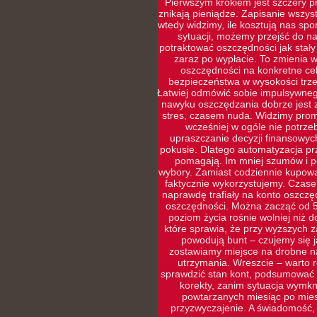
Pierwszym krokiem jest szczery pr
znikają pieniądze. Zapisanie wszys
wtedy widzimy, ile kosztują nas sp
sytuacji, możemy przejść do naj
potraktować oszczędności jak stały
zaraz po wypłacie. To zmienia w
oszczędności na konkretne cel
bezpieczeństwa w wysokości trze
Łatwiej odmówić sobie impulsywneg
nawyku oszczędzania dobrze jest 
stres, czasem nuda. Widzimy prom
wcześniej w ogóle nie potrz
upraszczanie decyzji finansowyc
pokusie. Dlatego automatyzacja prz
pomagają. Im mniej szumów i po
wybory. Zamiast codziennie kupowa
faktycznie wykorzystujemy. Czasem
naprawdę trafiały na konto oszczę
oszczędności. Można zacząć od 5
poziom życia rośnie wolniej niż d
które sprawia, że przy wyższych 
powodują bunt – czujemy się ja
zostawiamy miejsce na drobne na
utrzymania. Wreszcie – warto r
sprawdzić stan kont, podsumować w
korekty, zanim sytuacja wymkni
powtarzanych miesiąc po miesi
przyzwyczajenie. A świadomość,