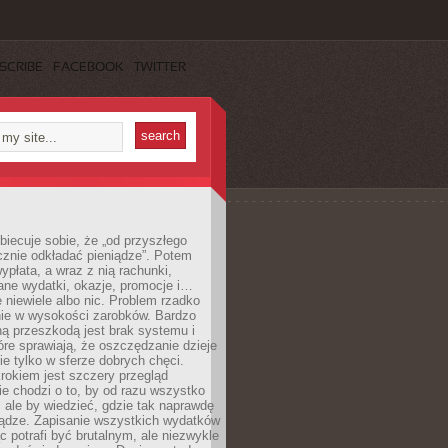
SCRIBE
FACEBOOK
TWITTER
obiecuje sobie, że „od przyszłego
cznie odkładać pieniądze”. Potem
ypłata, a wraz z nią rachunki,
ane wydatki, okazje, promocje i…
 niewiele albo nic. Problem rzadko
nie w wysokości zarobków. Bardzo
ą przeszkodą jest brak systemu i
re sprawiają, że oszczędzanie dzieje
nie tylko w sferze dobrych chęci.
rokiem jest szczery przegląd
e chodzi o to, by od razu wszystko
, ale by wiedzieć, gdzie tak naprawdę
iądze. Zapisanie wszystkich wydatków
c potrafi być brutalnym, ale niezwykle