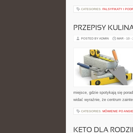
CATEGORIES:
FALSYFIKATY I PODR
PRZEPISY KULIN
POSTED BY ADMIN
MAR - 10 -
miejsce, gdzie spotykają się porad
widać wyraźnie, że centrum zainte
CATEGORIES:
MÓWIENIE PO ANGI
KETO DLA RODZIN