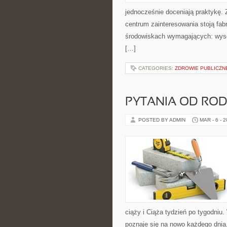
jednocześnie doceniają praktykę.
centrum zainteresowania stoją fabr
środowiskach wymagających: wysok
[…]
CATEGORIES:
ZDROWIE PUBLICZN
PYTANIA OD RO
POSTED BY ADMIN
MAR - 6 - 
ciąży i Ciąża tydzień po tygodniu
poznaje się na nowo każdego dnia