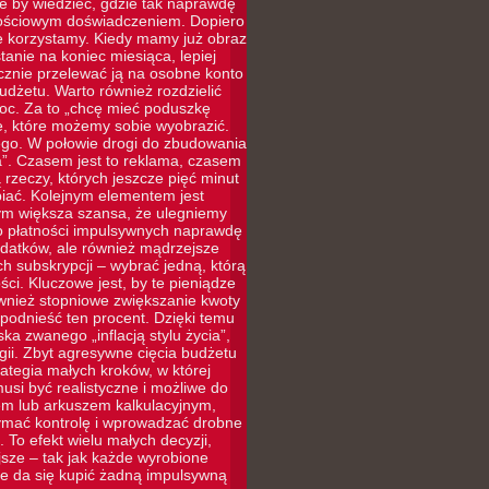
le by wiedzieć, gdzie tak naprawdę
rtościowym doświadczeniem. Dopiero
ie korzystamy. Kiedy mamy już obraz
tanie na koniec miesiąca, lepiej
ycznie przelewać ją na osobne konto
udżetu. Warto również rozdzielić
moc. Za to „chcę mieć poduszkę
e, które możemy sobie wyobrazić.
ego. W połowie drogi do zbudowania
”. Czasem jest to reklama, czasem
rzeczy, których jeszcze pięć minut
iać. Kolejnym elementem jest
tym większa szansa, że ulegniemy
 do płatności impulsywnych naprawdę
ydatków, ale również mądrzejsze
 subskrypcji – wybrać jedną, którą
ci. Kluczowe jest, by te pieniądze
ównież stopniowe zwiększanie kwoty
odnieść ten procent. Dzięki temu
ka zwanego „inflacją stylu życia”,
ii. Zbyt agresywne cięcia budżetu
rategia małych kroków, w której
si być realistyczne i możliwe do
iem lub arkuszem kalkulacyjnym,
zymać kontrolę i wprowadzać drobne
 To efekt wielu małych decyzji,
jsze – tak jak każde wyrobione
e da się kupić żadną impulsywną