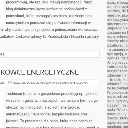
programowej, ale też jako rozwój kompetencji. Nasz
przez miesią
wartościowy
blog dydaktyczny łączy konkretne podpowiedzi z
widzimy, ile
mieście, prz
pomysłami, które pomagają uczniom, rodzicom oraz
nie korzysta
nauczycielom poruszać się po świecie informacji w
możemy prze
„najpierw pł
, aby nauka była przystępna, a jednocześnie wartościowa
zostanie na 
ezultatów. Ciekawe adresy to Przedszkola i Nowinki i zmiany
oszczędności
choćby niewi
przelewać ją
To zmienia 
być opcją, a
NGS
również rozd
„Chcę oszczę
które szybko
bezpieczeńst
SUROWCE ENERGETYCZNE
„zbieram na 
– to cele, k
ENERGETYKA
2026
MOŻLIWOŚĆ KOMENTOWANIA
ZOSTAŁA WYŁĄCZONA
odmówić sob
I
że te pienią
SUROWCE
ENERGETYCZNE
W połowie d
Techneau to portal o gospodarce produkcyjnej – przede
oszczędzania
wszystkim gałęziach bazowych, ale także o tym, co go
jakie sygnał
Czasem jest
otacza: technologiach, sieciach, energetyce,
nuda. Widzi
prowadzący d
automatyzacji, transporcie, bezpieczeństwie oraz
rzeczy, któr
jakości. To przestrzeń dla osób, które chcą ogarniać
ogóle nie p
mechanizmów
procesy przemysłowe bez zbędnej żargonu bez treści, a