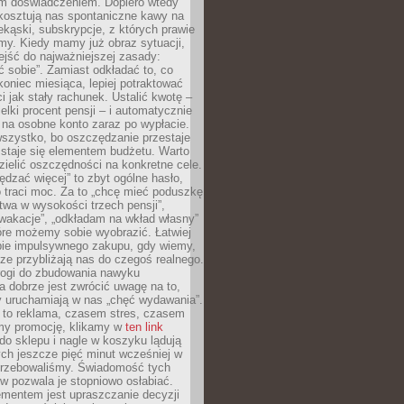
m doświadczeniem. Dopiero wtedy
 kosztują nas spontaniczne kawy na
ekąski, subskrypcje, z których prawie
my. Kiedy mamy już obraz sytuacji,
jść do najważniejszej zasady:
ać sobie”. Zamiast odkładać to, co
koniec miesiąca, lepiej potraktować
 jak stały rachunek. Ustalić kwotę –
elki procent pensji – i automatycznie
 na osobne konto zaraz po wypłacie.
wszystko, bo oszczędzanie przestaje
 staje się elementem budżetu. Warto
zielić oszczędności na konkretne cele.
dzać więcej” to zbyt ogólne hasło,
 traci moc. Za to „chcę mieć poduszkę
wa w wysokości trzech pensji”,
wakacje”, „odkładam na wkład własny”
tóre możemy sobie wyobrazić. Łatwiej
ie impulsywnego zakupu, gdy wiemy,
dze przybliżają nas do czegoś realnego.
rogi do zbudowania nawyku
 dobrze jest zwrócić uwagę na to,
y uruchamiają w nas „chęć wydawania”.
 to reklama, czasem stres, czasem
my promocję, klikamy w
ten link
o sklepu i nagle w koszyku lądują
ych jeszcze pięć minut wcześniej w
otrzebowaliśmy. Świadomość tych
 pozwala je stopniowo osłabiać.
ementem jest upraszczanie decyzji