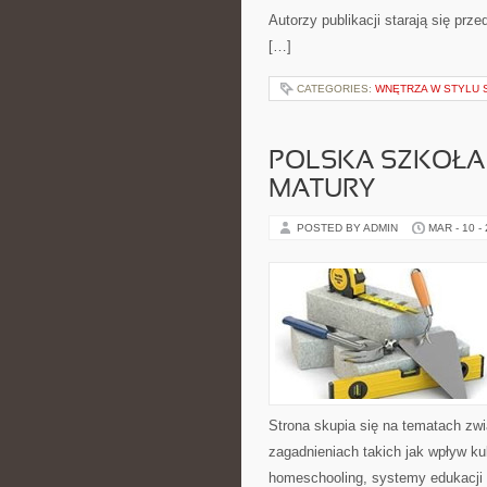
Autorzy publikacji starają się prz
[…]
CATEGORIES:
WNĘTRZA W STYLU 
POLSKA SZKOŁA
MATURY
POSTED BY ADMIN
MAR - 10 -
Strona skupia się na tematach zw
zagadnieniach takich jak wpływ ku
homeschooling, systemy edukacji 