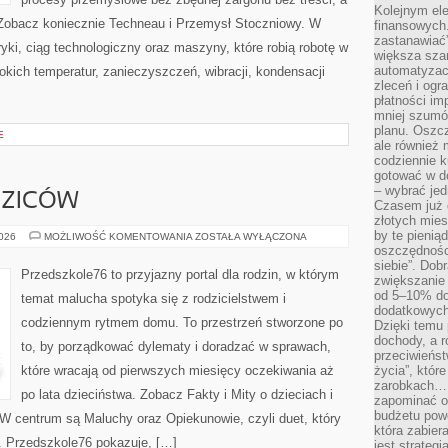
Kolejnym el
 Zobacz koniecznie Techneau i Przemysł Stoczniowy. W
finansowych.
zastanawiać
yki, ciąg technologiczny oraz maszyny, które robią robotę w
większa sza
automatyzacj
ich temperatur, zanieczyszczeń, wibracji, kondensacji
zleceń i ogra
płatności i
mniej szumów
planu. Oszcz
E
ale również
codziennie 
gotować w do
– wybrać jed
DZICÓW
Czasem już 
złotych mies
by te pienią
PYTANIA
2026
MOŻLIWOŚĆ KOMENTOWANIA
ZOSTAŁA WYŁĄCZONA
OD
oszczędności
RODZICÓW
siebie”. Dob
Przedszkole76 to przyjazny portal dla rodzin, w którym
zwiększanie
od 5–10% do
temat malucha spotyka się z rodzicielstwem i
dodatkowych 
codziennym rytmem domu. To przestrzeń stworzone po
Dzięki temu 
dochody, a r
to, by porządkować dylematy i doradzać w sprawach,
przeciwieńst
które wracają od pierwszych miesięcy oczekiwania aż
życia”, któr
zarobkach… 
po lata dzieciństwa. Zobacz Fakty i Mity o dzieciach i
zapominać o 
budżetu powo
. W centrum są Maluchy oraz Opiekunowie, czyli duet, który
która zabie
. Przedszkole76 pokazuje, […]
jest strateg