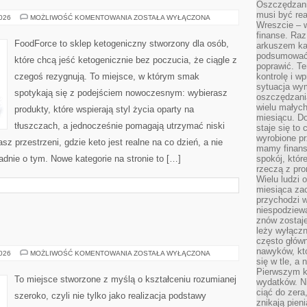
Oszczędzani
musi być rea
KETO
2026
MOŻLIWOŚĆ KOMENTOWANIA
ZOSTAŁA WYŁĄCZONA
Wreszcie – w
DLA
RODZIN
finanse. Raz
I
FoodForce to sklep ketogeniczny stworzony dla osób,
arkuszem ka
DZIECI
podsumować 
które chcą jeść ketogenicznie bez poczucia, że ciągle z
poprawić. Te
czegoś rezygnują. To miejsce, w którym smak
kontrolę i w
sytuacja wym
spotykają się z podejściem nowoczesnym: wybierasz
oszczędzania
wielu małych
produkty, które wspierają styl życia oparty na
miesiącu. D
tłuszczach, a jednocześnie pomagają utrzymać niski
staje się to 
wyrobione p
 przestrzeni, gdzie keto jest realne na co dzień, a nie
mamy finans
ładnie o tym. Nowe kategorie na stronie to […]
spokój, któr
rzeczą z pro
Wielu ludzi 
miesiąca za
przychodzi w
niespodziew
znów zostaje
leży wyłącz
często główn
nawyków, któ
KOREPETYCJE
2026
MOŻLIWOŚĆ KOMENTOWANIA
ZOSTAŁA WYŁĄCZONA
się w tle, a 
Pierwszym k
To miejsce stworzone z myślą o kształceniu rozumianej
wydatków. Ni
ciąć do zera
szeroko, czyli nie tylko jako realizacja podstawy
znikają pien