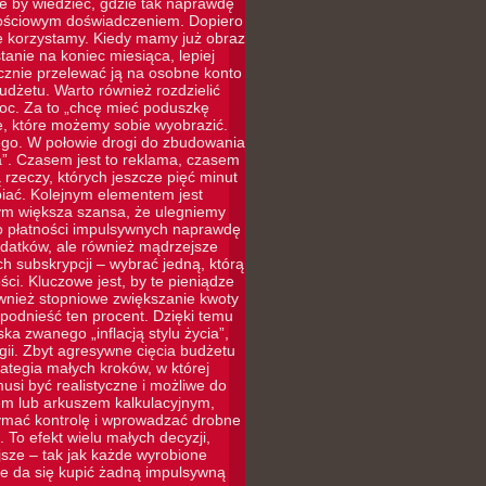
le by wiedzieć, gdzie tak naprawdę
rtościowym doświadczeniem. Dopiero
ie korzystamy. Kiedy mamy już obraz
tanie na koniec miesiąca, lepiej
ycznie przelewać ją na osobne konto
udżetu. Warto również rozdzielić
moc. Za to „chcę mieć poduszkę
e, które możemy sobie wyobrazić.
ego. W połowie drogi do zbudowania
”. Czasem jest to reklama, czasem
rzeczy, których jeszcze pięć minut
iać. Kolejnym elementem jest
tym większa szansa, że ulegniemy
 do płatności impulsywnych naprawdę
ydatków, ale również mądrzejsze
 subskrypcji – wybrać jedną, którą
ci. Kluczowe jest, by te pieniądze
ównież stopniowe zwiększanie kwoty
odnieść ten procent. Dzięki temu
ka zwanego „inflacją stylu życia”,
ii. Zbyt agresywne cięcia budżetu
rategia małych kroków, w której
si być realistyczne i możliwe do
iem lub arkuszem kalkulacyjnym,
zymać kontrolę i wprowadzać drobne
 To efekt wielu małych decyzji,
jsze – tak jak każde wyrobione
e da się kupić żadną impulsywną