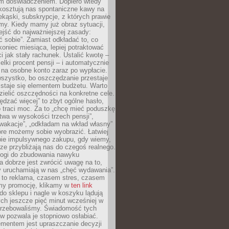
m doświadczeniem. Dopiero wtedy
 kosztują nas spontaniczne kawy na
ekąski, subskrypcje, z których prawie
my. Kiedy mamy już obraz sytuacji,
jść do najważniejszej zasady:
ać sobie”. Zamiast odkładać to, co
koniec miesiąca, lepiej potraktować
 jak stały rachunek. Ustalić kwotę –
elki procent pensji – i automatycznie
 na osobne konto zaraz po wypłacie.
wszystko, bo oszczędzanie przestaje
 staje się elementem budżetu. Warto
zielić oszczędności na konkretne cele.
dzać więcej” to zbyt ogólne hasło,
 traci moc. Za to „chcę mieć poduszkę
wa w wysokości trzech pensji”,
wakacje”, „odkładam na wkład własny”
tóre możemy sobie wyobrazić. Łatwiej
ie impulsywnego zakupu, gdy wiemy,
dze przybliżają nas do czegoś realnego.
rogi do zbudowania nawyku
 dobrze jest zwrócić uwagę na to,
y uruchamiają w nas „chęć wydawania”.
 to reklama, czasem stres, czasem
my promocję, klikamy w
ten link
o sklepu i nagle w koszyku lądują
ych jeszcze pięć minut wcześniej w
otrzebowaliśmy. Świadomość tych
 pozwala je stopniowo osłabiać.
ementem jest upraszczanie decyzji