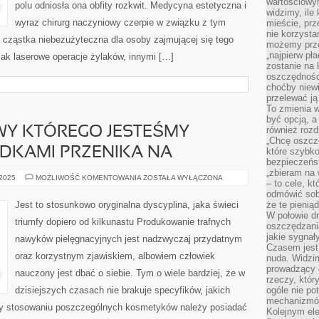
wartościowy
polu odniosła ona obfity rozkwit. Medycyna estetyczna i
widzimy, ile
wyraz chirurg naczyniowy czerpie w związku z tym
mieście, prz
nie korzysta
 cząstka niebezużyteczna dla osoby zajmującej się tego
możemy prze
„najpierw pł
 jak laserowe operacje żylaków, innymi […]
zostanie na 
oszczędności
choćby niewi
przelewać ją
To zmienia 
być opcją, a
Y KTÓREGO JESTEŚMY
również rozd
„Chcę oszczę
DKAMI PRZENIKA NA
które szybko
bezpieczeńst
„zbieram na 
WZROST
 2025
MOŻLIWOŚĆ KOMENTOWANIA
ZOSTAŁA WYŁĄCZONA
– to cele, k
FACHOWY
KTÓREGO
odmówić sob
JESTEŚMY
Jest to stosunkowo oryginalna dyscyplina, jaka świeci
że te pienią
AKTUALNIE
W połowie d
ŚWIADKAMI
triumfy dopiero od kilkunastu Produkowanie trafnych
PRZENIKA
oszczędzania
NA
jakie sygnał
nawyków pielęgnacyjnych jest nadzwyczaj przydatnym
Czasem jest
oraz korzystnym zjawiskiem, albowiem człowiek
nuda. Widzi
prowadzący d
nauczony jest dbać o siebie. Tym o wiele bardziej, że w
rzeczy, któr
dzisiejszych czasach nie brakuje specyfików, jakich
ogóle nie p
mechanizmów
y stosowaniu poszczególnych kosmetyków należy posiadać
Kolejnym el