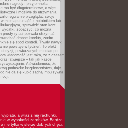
robne nagrody i przyjemności.
e ma być długoterminowe, a więc
listyczne i możliwe do utrzymania.
arto regularnie przeglądać swoje
 w miesiącu usiąść z notatnikiem lub
lkulacyjnym, sprawdzić stan kont,
wydatki, zobaczyć, co można
n prosty rytuał pozwala utrzymać
prowadzać drobne korekty, zanim
knie się spod kontroli. Trwały nawyk
 nie powstaje w tydzień. To efekt
 decyzji, powtarzanych miesiąc po
obra wiadomość jest taka, że z czasem
coraz łatwiejsze – tak jak każde
rzyzwyczajenie. A świadomość, że
ową poduszkę bezpieczeństwa, daje
ego nie da się kupić żadną impulsywną
mocji.
 wypłata, a wraz z nią rachunki,
cznie w wysokości zarobków. Bardzo
a nie tylko w sferze dobrych chęci.