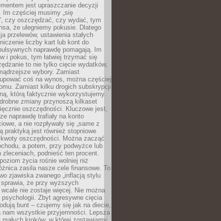
ementem jest upraszczanie decyzji
 Im częściej musimy „się
”, czy oszczędzać, czy wydać, tym
nsa, że ulegniemy pokusie. Dlatego
a przelewów, ustawienia stałych
niczenie liczby kart lub kont do
mpulsywnych naprawdę pomagają. Im
 i pokus, tym łatwiej trzymać się
ędzanie to nie tylko cięcie wydatków,
 mądrzejsze wybory. Zamiast
kupować coś na wynos, można częściej
mu. Zamiast kilku drogich subskrypcji
ną, którą faktycznie wykorzystujemy.
drobne zmiany przynoszą kilkaset
ięcznie oszczędności. Kluczowe jest,
dze naprawdę trafiały na konto
owe, a nie rozpływały się „same z
rą praktyką jest również stopniowe
 kwoty oszczędności. Można zacząć
chodu, a potem, przy podwyżce lub
zleceniach, podnieść ten procent.
poziom życia rośnie wolniej niż
óżnica zasila nasze cele finansowe. To
wo zjawiska zwanego „inflacją stylu
e sprawia, że przy wyższych
wcale nie zostaje więcej. Nie można
psychologii. Zbyt agresywne cięcia
dują bunt – czujemy się jak na diecie,
ra nam wszystkie przyjemności. Lepsza
ia małych kroków, w której zostawiamy