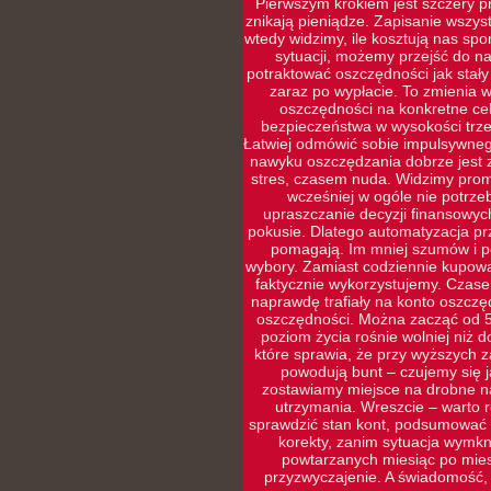
Pierwszym krokiem jest szczery pr
znikają pieniądze. Zapisanie wszys
wtedy widzimy, ile kosztują nas sp
sytuacji, możemy przejść do naj
potraktować oszczędności jak stały
zaraz po wypłacie. To zmienia w
oszczędności na konkretne cel
bezpieczeństwa w wysokości trze
Łatwiej odmówić sobie impulsywneg
nawyku oszczędzania dobrze jest 
stres, czasem nuda. Widzimy prom
wcześniej w ogóle nie potrz
upraszczanie decyzji finansowyc
pokusie. Dlatego automatyzacja prz
pomagają. Im mniej szumów i po
wybory. Zamiast codziennie kupowa
faktycznie wykorzystujemy. Czasem
naprawdę trafiały na konto oszczę
oszczędności. Można zacząć od 5
poziom życia rośnie wolniej niż d
które sprawia, że przy wyższych 
powodują bunt – czujemy się ja
zostawiamy miejsce na drobne na
utrzymania. Wreszcie – warto r
sprawdzić stan kont, podsumować w
korekty, zanim sytuacja wymkni
powtarzanych miesiąc po miesi
przyzwyczajenie. A świadomość,