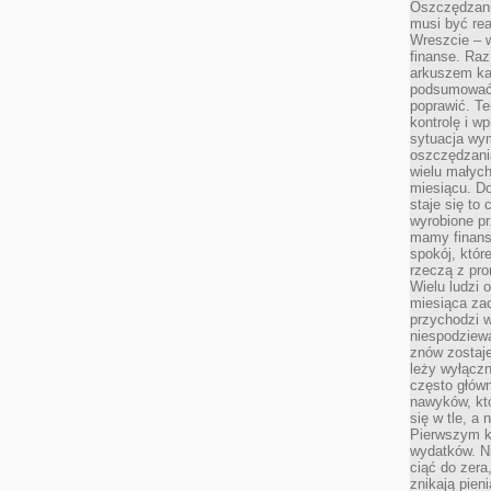
Oszczędzani
musi być rea
Wreszcie – w
finanse. Raz
arkuszem ka
podsumować 
poprawić. Te
kontrolę i w
sytuacja wym
oszczędzania
wielu małych
miesiącu. D
staje się to 
wyrobione p
mamy finans
spokój, któr
rzeczą z pro
Wielu ludzi 
miesiąca za
przychodzi w
niespodziew
znów zostaje
leży wyłącz
często główn
nawyków, któ
się w tle, a 
Pierwszym k
wydatków. Ni
ciąć do zera
znikają pien