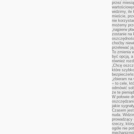
przez miesią
wartościowy
widzimy, ile
mieście, prz
nie korzysta
możemy prze
„najpierw pł
zostanie na 
oszczędności
choćby niewi
przelewać ją
To zmienia 
być opcją, a
również rozd
„Chcę oszczę
które szybko
bezpieczeńst
„zbieram na 
– to cele, k
odmówić sob
że te pienią
W połowie d
oszczędzania
jakie sygnał
Czasem jest
nuda. Widzi
prowadzący d
rzeczy, któr
ogóle nie p
mechanizmów