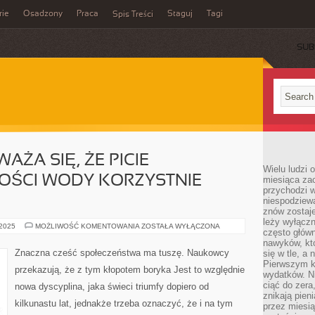
rie
Osadzony
Praca
Staguj
Tagi
Spis Treści
SUB
ŻA SIĘ, ŻE PICIE
Wielu ludzi 
LOŚCI WODY KORZYSTNIE
miesiąca za
przychodzi w
niespodziew
znów zostaje
leży wyłącz
POWSZECHNIE
 2025
MOŻLIWOŚĆ KOMENTOWANIA
ZOSTAŁA WYŁĄCZONA
często główn
UWAŻA
SIĘ,
nawyków, któ
ŻE
Znaczna cześć społeczeństwa ma tuszę. Naukowcy
się w tle, a 
PICIE
Pierwszym k
GIGANTYCZNEJ
przekazują, że z tym kłopotem boryka Jest to względnie
ILOŚCI
wydatków. Ni
WODY
ciąć do zera
nowa dyscyplina, jaka świeci triumfy dopiero od
KORZYSTNIE
znikają pien
WPŁYWA
kilkunastu lat, jednakże trzeba oznaczyć, że i na tym
przez miesią