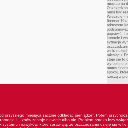
miejsce na d
Oszczędzani
musi być rea
Wreszcie – w
finanse. Raz
arkuszem ka
podsumować 
poprawić. Te
kontrolę i w
sytuacja wym
oszczędzania
wielu małych
miesiącu. D
staje się to 
wyrobione p
mamy finans
spokój, któr
rzeczą z pro
„od przyszłego miesiąca zacznie odkładać pieniądze”. Potem przychodzi
romocje i… znów zostaje niewiele albo nic. Problem rzadko leży wyłą
 systemu i nawyków, które sprawiają, że oszczędzanie dzieje się w tle, 