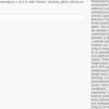
finansowych.
ażniejsze z nich to wiek klienta i atrybuty jakimi odznacza
zastanawiać
większa sza
automatyzacj
zleceń i ogra
płatności i
mniej szumów
planu. Oszcz
ale również
codziennie 
gotować w do
– wybrać jed
Czasem już 
złotych mies
by te pienią
oszczędności
siebie”. Dob
zwiększanie
od 5–10% do
dodatkowych 
Dzięki temu 
dochody, a r
przeciwieńst
życia”, któr
zarobkach… 
zapominać o 
budżetu powo
która zabie
jest strateg
miejsce na d