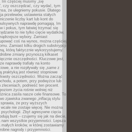
 Im częściej musimy „się
”, czy oszczędzać, czy wydać, tym
nsa, że ulegniemy pokusie. Dlatego
a przelewów, ustawienia stałych
niczenie liczby kart lub kont do
mpulsywnych naprawdę pomagają. Im
 i pokus, tym łatwiej trzymać się
ędzanie to nie tylko cięcie wydatków,
 mądrzejsze wybory. Zamiast
kupować coś na wynos, można częściej
mu. Zamiast kilku drogich subskrypcji
ną, którą faktycznie wykorzystujemy.
drobne zmiany przynoszą kilkaset
ięcznie oszczędności. Kluczowe jest,
dze naprawdę trafiały na konto
owe, a nie rozpływały się „same z
rą praktyką jest również stopniowe
 kwoty oszczędności. Można zacząć
chodu, a potem, przy podwyżce lub
zleceniach, podnieść ten procent.
poziom życia rośnie wolniej niż
óżnica zasila nasze cele finansowe. To
wo zjawiska zwanego „inflacją stylu
e sprawia, że przy wyższych
wcale nie zostaje więcej. Nie można
psychologii. Zbyt agresywne cięcia
dują bunt – czujemy się jak na diecie,
ra nam wszystkie przyjemności. Lepsza
ia małych kroków, w której zostawiamy
robne nagrody i przyjemności.