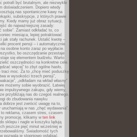
c potrafi być brutalnym, ale niezwykle
m doświadczeniem. Dopiero wtedy
 kosztują nas spontaniczne kawy na
ekąski, subskrypcje, z których prawie
my. Kiedy mamy już obraz sytuacji,
jść do najważniejszej zasady:
ać sobie”. Zamiast odkładać to, co
koniec miesiąca, lepiej potraktować
 jak stały rachunek. Ustalić kwotę –
elki procent pensji – i automatycznie
 na osobne konto zaraz po wypłacie.
wszystko, bo oszczędzanie przestaje
 staje się elementem budżetu. Warto
zielić oszczędności na konkretne cele.
dzać więcej” to zbyt ogólne hasło,
 traci moc. Za to „chcę mieć poduszkę
wa w wysokości trzech pensji”,
wakacje”, „odkładam na wkład własny”
tóre możemy sobie wyobrazić. Łatwiej
ie impulsywnego zakupu, gdy wiemy,
dze przybliżają nas do czegoś realnego.
rogi do zbudowania nawyku
 dobrze jest zwrócić uwagę na to,
y uruchamiają w nas „chęć wydawania”.
 to reklama, czasem stres, czasem
my promocję, klikamy w
ten link
o sklepu i nagle w koszyku lądują
ych jeszcze pięć minut wcześniej w
otrzebowaliśmy. Świadomość tych
 pozwala je stopniowo osłabiać.