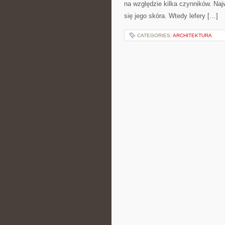
na względzie kilka czynników. Najw
się jego skóra. Wtedy lefery […]
CATEGORIES:
ARCHITEKTURA