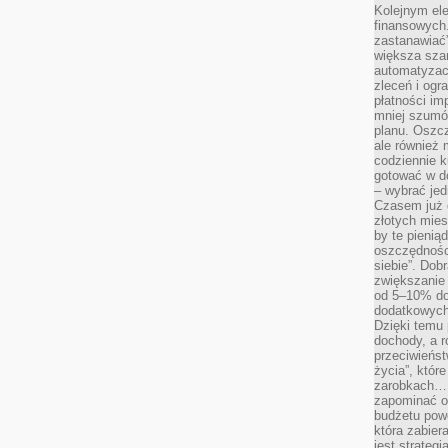
Kolejnym el
finansowych.
zastanawiać
większa sza
automatyzacj
zleceń i ogra
płatności i
mniej szumów
planu. Oszcz
ale również
codziennie 
gotować w do
– wybrać jed
Czasem już 
złotych mies
by te pienią
oszczędności
siebie”. Dob
zwiększanie
od 5–10% do
dodatkowych 
Dzięki temu 
dochody, a r
przeciwieńst
życia”, któr
zarobkach… 
zapominać o 
budżetu powo
która zabie
jest strateg