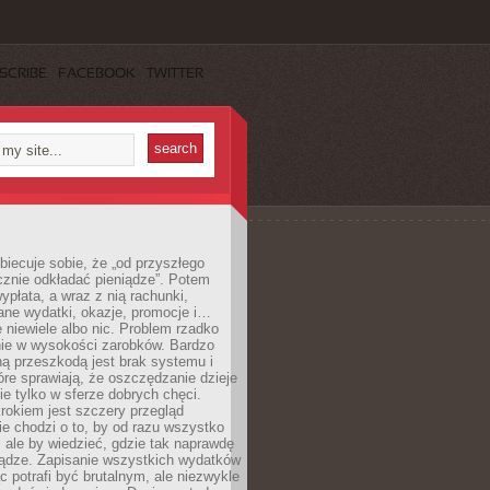
SCRIBE
FACEBOOK
TWITTER
obiecuje sobie, że „od przyszłego
cznie odkładać pieniądze”. Potem
ypłata, a wraz z nią rachunki,
ane wydatki, okazje, promocje i…
 niewiele albo nic. Problem rzadko
nie w wysokości zarobków. Bardzo
ą przeszkodą jest brak systemu i
re sprawiają, że oszczędzanie dzieje
nie tylko w sferze dobrych chęci.
rokiem jest szczery przegląd
e chodzi o to, by od razu wszystko
, ale by wiedzieć, gdzie tak naprawdę
iądze. Zapisanie wszystkich wydatków
c potrafi być brutalnym, ale niezwykle