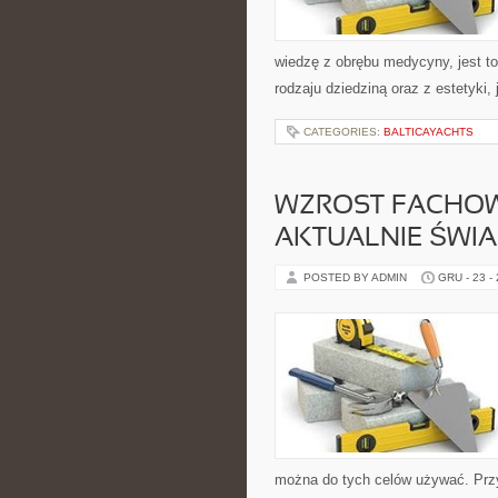
wiedzę z obrębu medycyny, jest to
rodzaju dziedziną oraz z estetyki,
CATEGORIES:
BALTICAYACHTS
WZROST FACHOW
AKTUALNIE ŚWIA
POSTED BY ADMIN
GRU - 23 -
można do tych celów używać. Prz