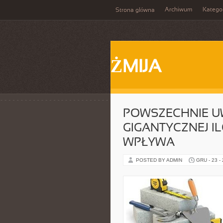
Archiwum
Katego
Strona główna
ŻMIJA
POWSZECHNIE UWA
GIGANTYCZNEJ I
WPŁYWA
POSTED BY ADMIN
GRU - 23 -