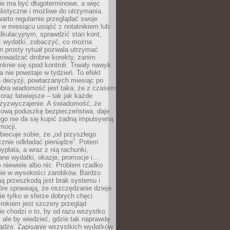
e ma być długoterminowe, a więc
listyczne i możliwe do utrzymania.
arto regularnie przeglądać swoje
 w miesiącu usiąść z notatnikiem lub
lkulacyjnym, sprawdzić stan kont,
wydatki, zobaczyć, co można
n prosty rytuał pozwala utrzymać
prowadzać drobne korekty, zanim
knie się spod kontroli. Trwały nawyk
 nie powstaje w tydzień. To efekt
 decyzji, powtarzanych miesiąc po
obra wiadomość jest taka, że z czasem
coraz łatwiejsze – tak jak każde
rzyzwyczajenie. A świadomość, że
ową poduszkę bezpieczeństwa, daje
ego nie da się kupić żadną impulsywną
mocji.
obiecuje sobie, że „od przyszłego
cznie odkładać pieniądze”. Potem
ypłata, a wraz z nią rachunki,
ane wydatki, okazje, promocje i…
 niewiele albo nic. Problem rzadko
nie w wysokości zarobków. Bardzo
ą przeszkodą jest brak systemu i
re sprawiają, że oszczędzanie dzieje
nie tylko w sferze dobrych chęci.
rokiem jest szczery przegląd
e chodzi o to, by od razu wszystko
, ale by wiedzieć, gdzie tak naprawdę
iądze. Zapisanie wszystkich wydatków