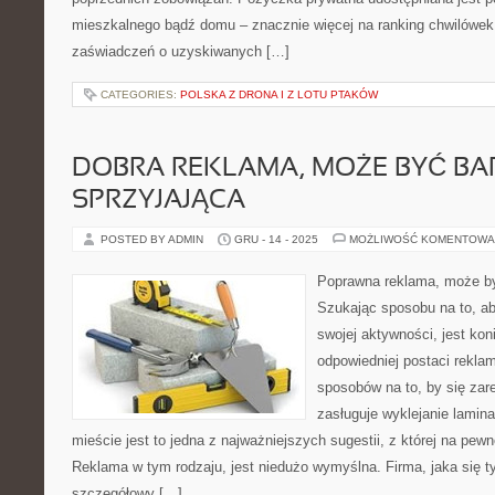
mieszkalnego bądź domu – znacznie więcej na ranking chwilówek. 
zaświadczeń o uzyskiwanych […]
CATEGORIES:
POLSKA Z DRONA I Z LOTU PTAKÓW
DOBRA REKLAMA, MOŻE BYĆ B
SPRZYJAJĄCA
POSTED BY ADMIN
GRU - 14 - 2025
MOŻLIWOŚĆ KOMENTOWA
Poprawna reklama, może by
Szukając sposobu na to, a
swojej aktywności, jest ko
odpowiedniej postaci reklam
sposobów na to, by się za
zasługuje wyklejanie lami
mieście jest to jedna z najważniejszych sugestii, z której na pew
Reklama w tym rodzaju, jest niedużo wymyślna. Firma, jaka się t
szczegółowy […]