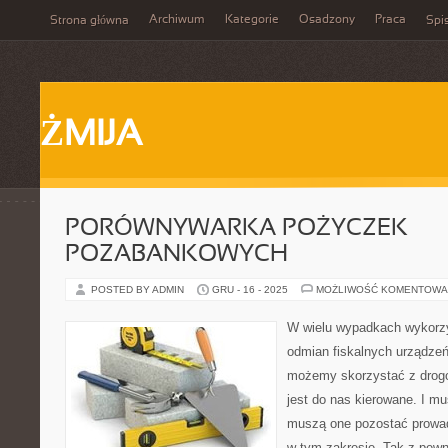
Archiwum
Kategorie
Osadzony
Praca
Strona główna
Spis
ŻMIJA
PORÓWNYWARKA POŻYCZEK
POZABANKOWYCH
POSTED BY ADMIN
GRU - 16 - 2025
MOŻLIWOŚĆ KOMENTOWA
W wielu wypadkach wykorz
odmian fiskalnych urządze
możemy skorzystać z drogo
jest do nas kierowane. I mu
muszą one pozostać prowad
w tym zakresie. Tak z pew