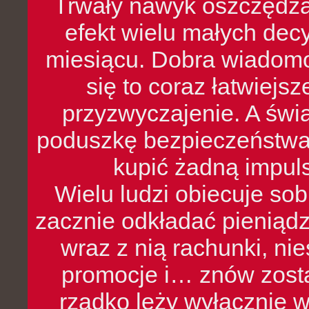
Trwały nawyk oszczędzan
efekt wielu małych dec
miesiącu. Dobra wiadomoś
się to coraz łatwiejs
przyzwyczajenie. A św
poduszkę bezpieczeństwa, 
kupić żadną impul
Wielu ludzi obiecuje sob
zacznie odkładać pieniądz
wraz z nią rachunki, ni
promocje i… znów zosta
rzadko leży wyłącznie 