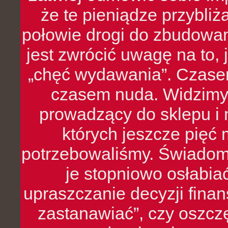
że te pieniądze przybli
połowie drogi do zbudowa
jest zwrócić uwagę na to,
„chęć wydawania”. Czasem
czasem nuda. Widzimy
prowadzący do sklepu i 
których jeszcze pięć 
potrzebowaliśmy. Świado
je stopniowo osłabia
upraszczanie decyzji fina
zastanawiać”, czy oszcz