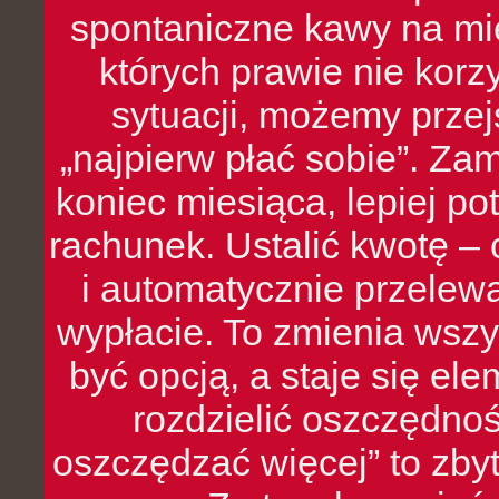
spontaniczne kawy na mie
których prawie nie kor
sytuacji, możemy przej
„najpierw płać sobie”. Zam
koniec miesiąca, lepiej po
rachunek. Ustalić kwotę – 
i automatycznie przelew
wypłacie. To zmienia wszy
być opcją, a staje się e
rozdzielić oszczędnoś
oszczędzać więcej” to zbyt