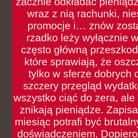
zacznie odkładać pieniądz
wraz z nią rachunki, ni
promocje i… znów zosta
rzadko leży wyłącznie 
często główną przeszkod
które sprawiają, że oszcz
tylko w sferze dobrych 
szczery przegląd wydatkó
wszystko ciąć do zera, ale
znikają pieniądze. Zapis
miesiąc potrafi być bruta
doświadczeniem. Dopiero 