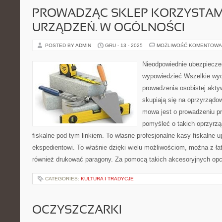
PROWADZĄC SKLEP KORZYSTAM
URZĄDZEŃ. W OGÓLNOŚCI
POSTED BY ADMIN
GRU - 13 - 2025
MOŻLIWOŚĆ KOMENTOWA
Nieodpowiednie ubezpiecze
wypowiedzieć Wszelkie wyd
prowadzenia osobistej akty
skupiają się na oprzyrządo
mowa jest o prowadzeniu pr
pomyśleć o takich oprzyrz
fiskalne pod tym linkiem. To własne profesjonalne kasy fiskalne
ekspedientowi. To właśnie dzięki wielu możliwościom, można z łat
również drukować paragony. Za pomocą takich akcesoryjnych opcj
CATEGORIES:
KULTURA I TRADYCJE
OCZYSZCZARKI