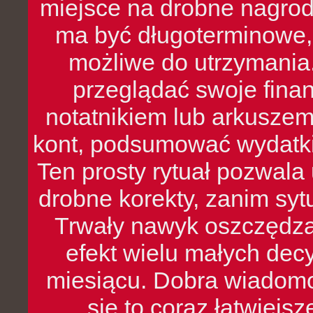
miejsce na drobne nagrod
ma być długoterminowe, 
możliwe do utrzymania.
przeglądać swoje fina
notatnikiem lub arkuszem
kont, podsumować wydatki
Ten prosty rytuał pozwala
drobne korekty, zanim syt
Trwały nawyk oszczędzan
efekt wielu małych dec
miesiącu. Dobra wiadomoś
się to coraz łatwiejs