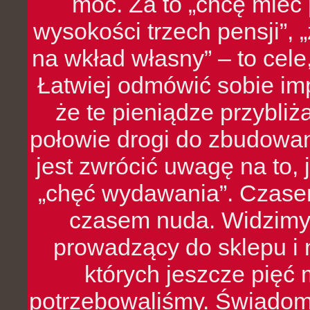
moc. Za to „chcę mie
wysokości trzech pensji”,
na wkład własny” – to cel
Łatwiej odmówić sobie i
że te pieniądze przybli
połowie drogi do zbudowa
jest zwrócić uwagę na to,
„chęć wydawania”. Czasem
czasem nuda. Widzimy
prowadzący do sklepu i 
których jeszcze pięć 
potrzebowaliśmy. Świado