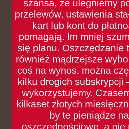
szansa, że ulegniemy p
przelewów, ustawienia stał
kart lub kont do płat
pomagają. Im mniej szumó
się planu. Oszczędzanie t
również mądrzejsze wybo
coś na wynos, można czę
kilku drogich subskrypcji 
wykorzystujemy. Czasem
kilkaset złotych miesięcz
by te pieniądze na
oszczędnościowe, a nie r