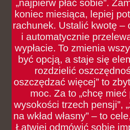
„najpierw płać sobie”. Zam
koniec miesiąca, lepiej po
rachunek. Ustalić kwotę – 
i automatycznie przelew
wypłacie. To zmienia wszy
być opcją, a staje się e
rozdzielić oszczędnoś
oszczędzać więcej” to zbyt
moc. Za to „chcę mie
wysokości trzech pensji”,
na wkład własny” – to cel
Łatwiej odmówić sobie i