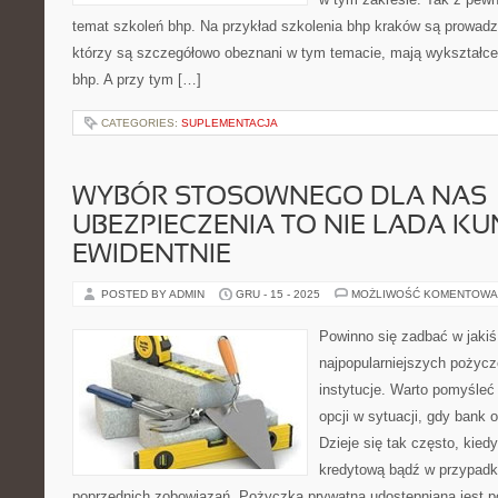
temat szkoleń bhp. Na przykład szkolenia bhp kraków są prowad
którzy są szczegółowo obeznani w tym temacie, mają wykształcen
bhp. A przy tym […]
CATEGORIES:
SUPLEMENTACJA
WYBÓR STOSOWNEGO DLA NAS
UBEZPIECZENIA TO NIE LADA KU
EWIDENTNIE
POSTED BY ADMIN
GRU - 15 - 2025
MOŻLIWOŚĆ KOMENTOWA
Powinno się zadbać w jakiś
najpopularniejszych pożycz
instytucje. Warto pomyśleć
opcji w sytuacji, gdy bank
Dzieje się tak często, kie
kredytową bądź w przypadku
poprzednich zobowiązań. Pożyczka prywatna udostępniana jest p