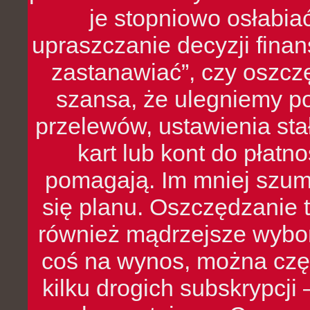
je stopniowo osłabia
upraszczanie decyzji fina
zastanawiać”, czy oszcz
szansa, że ulegniemy p
przelewów, ustawienia stał
kart lub kont do płat
pomagają. Im mniej szumó
się planu. Oszczędzanie t
również mądrzejsze wybo
coś na wynos, można czę
kilku drogich subskrypcji 