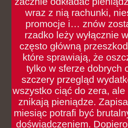
zacznie odkładać pieniądz
wraz z nią rachunki, ni
promocje i… znów zosta
rzadko leży wyłącznie 
często główną przeszkod
które sprawiają, że oszcz
tylko w sferze dobrych 
szczery przegląd wydatkó
wszystko ciąć do zera, ale
znikają pieniądze. Zapis
miesiąc potrafi być bruta
doświadczeniem. Dopiero 