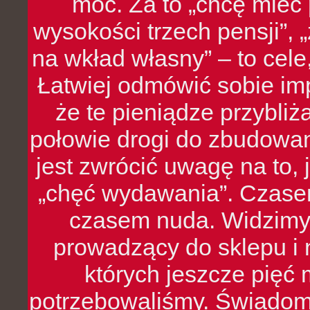
moc. Za to „chcę mie
wysokości trzech pensji”,
na wkład własny” – to cel
Łatwiej odmówić sobie i
że te pieniądze przybli
połowie drogi do zbudowa
jest zwrócić uwagę na to,
„chęć wydawania”. Czasem
czasem nuda. Widzimy
prowadzący do sklepu i 
których jeszcze pięć 
potrzebowaliśmy. Świado