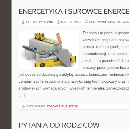
ENERGETYKA I SUROWCE ENERG
POSTED BY ADMIN
MAR - 8 - 2026
MOŻLIWOŚĆ KOMENTOWAN
Techneau to portal o gospo
wszystkim gałęziach bazowy
otacza: technologiach, siec
automatyzacji, transporcie,
jakości. To przestrzeń dla 
procesy przemysłowe bez zb
jednocześnie doceniają praktykę. Zobacz koniecznie Techneau i
centrum zainteresowania stoją fabryki, ciąg technologiczny oraz 
środowiskach wymagających: wysokich temperatur, zanieczyszcze
[…]
CATEGORIES:
ZDROWIE PUBLICZNE
PYTANIA OD RODZICÓW