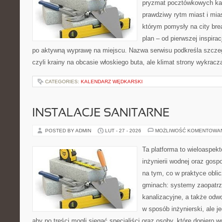
pryzmat pocztówkowych kad
prawdziwy rytm miast i mia
którym pomysły na city bre
plan – od pierwszej inspirac
po aktywną wyprawę na miejscu. Nazwa serwisu podkreśla szczeg
czyli krainy na obcasie włoskiego buta, ale klimat strony wykracz
CATEGORIES:
KALENDARZ WĘDKARSKI
INSTALACJE SANITARNE
POSTED BY ADMIN
LUT - 27 - 2026
MOŻLIWOŚĆ KOMENTOWA
Ta platforma to wieloaspek
inżynierii wodnej oraz gosp
na tym, co w praktyce oblic
gminach: systemy zaopatr
kanalizacyjne, a także odwo
w sposób inżynierski, ale j
aby po treści mogli sięgać specjaliści oraz osoby, które dopiero