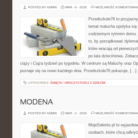
POSTED BY ADMIN
MAR - 6 - 2026
MOŻLIWOŚĆ KOMENTOWAN
Przedszkole76 to przyjazny 
temat malucha spotyka się 
codziennym rytmem domu. T
to, by porządkować dylema
które wracają od pierwszyc
po lata dzieciństwa. Zobacz
ciąży i Ciąża tydzień po tygodniu. W centrum są Maluchy oraz Opi
poznaje się na nowo każdego dnia. Przedszkole76 pokazuje, […]
CATEGORIES:
ŚWIĘTA I UROCZYSTOŚCI Z DZIEĆMI
MODENA
POSTED BY ADMIN
MAR - 2 - 2026
MOŻLIWOŚĆ KOMENTOWAN
MojeSalento.pl to wyjazdow
osobach, które chcą odkryć