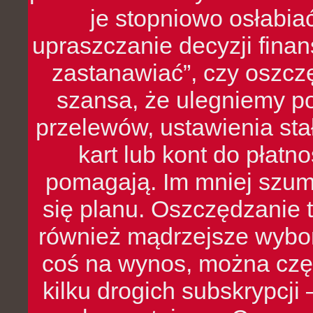
je stopniowo osłabia
upraszczanie decyzji fina
zastanawiać”, czy oszcz
szansa, że ulegniemy p
przelewów, ustawienia stał
kart lub kont do płat
pomagają. Im mniej szumó
się planu. Oszczędzanie t
również mądrzejsze wybo
coś na wynos, można czę
kilku drogich subskrypcji 