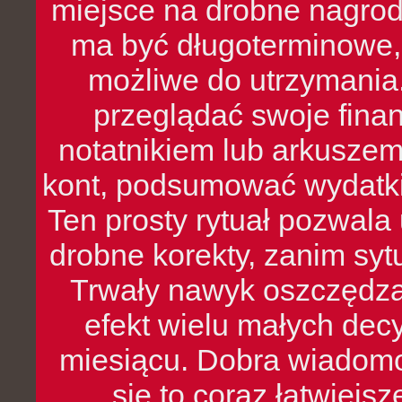
miejsce na drobne nagrod
ma być długoterminowe, 
możliwe do utrzymania.
przeglądać swoje fina
notatnikiem lub arkuszem
kont, podsumować wydatki
Ten prosty rytuał pozwala
drobne korekty, zanim syt
Trwały nawyk oszczędzan
efekt wielu małych dec
miesiącu. Dobra wiadomoś
się to coraz łatwiejs