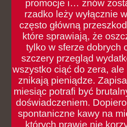
promocje i… znów zosta
rzadko leży wyłącznie 
często główną przeszkod
które sprawiają, że oszcz
tylko w sferze dobrych 
szczery przegląd wydatkó
wszystko ciąć do zera, ale
znikają pieniądze. Zapis
miesiąc potrafi być bruta
doświadczeniem. Dopiero 
spontaniczne kawy na mie
których prawie nie kor