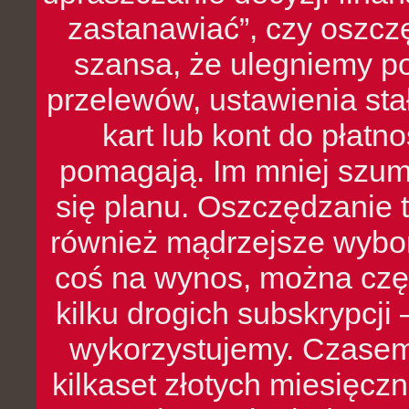
zastanawiać”, czy oszcz
szansa, że ulegniemy p
przelewów, ustawienia stał
kart lub kont do płat
pomagają. Im mniej szumó
się planu. Oszczędzanie t
również mądrzejsze wybo
coś na wynos, można czę
kilku drogich subskrypcji 
wykorzystujemy. Czasem
kilkaset złotych miesięcz