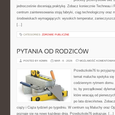
jednocześnie doceniają praktykę. Zobacz koniecznie Techneau i
centrum zainteresowania stoją fabryki, ciąg technologiczny oraz 
środowiskach wymagających: wysokich temperatur, zanieczyszcze
[…]
CATEGORIES:
ZDROWIE PUBLICZNE
PYTANIA OD RODZICÓW
POSTED BY ADMIN
MAR - 6 - 2026
MOŻLIWOŚĆ KOMENTOWAN
Przedszkole76 to przyjazny 
temat malucha spotyka się 
codziennym rytmem domu. T
to, by porządkować dylema
które wracają od pierwszyc
po lata dzieciństwa. Zobacz
ciąży i Ciąża tydzień po tygodniu. W centrum są Maluchy oraz Opi
poznaje się na nowo każdego dnia. Przedszkole76 pokazuje, […]