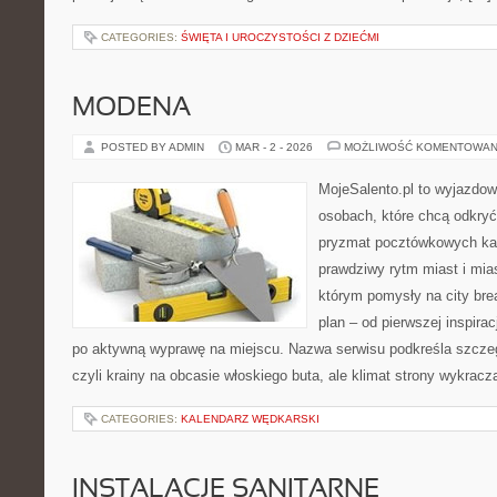
CATEGORIES:
ŚWIĘTA I UROCZYSTOŚCI Z DZIEĆMI
MODENA
POSTED BY ADMIN
MAR - 2 - 2026
MOŻLIWOŚĆ KOMENTOWAN
MojeSalento.pl to wyjazdow
osobach, które chcą odkryć
pryzmat pocztówkowych kad
prawdziwy rytm miast i mia
którym pomysły na city bre
plan – od pierwszej inspirac
po aktywną wyprawę na miejscu. Nazwa serwisu podkreśla szczeg
czyli krainy na obcasie włoskiego buta, ale klimat strony wykracz
CATEGORIES:
KALENDARZ WĘDKARSKI
INSTALACJE SANITARNE