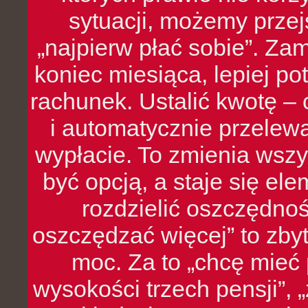
sytuacji, możemy przej
„najpierw płać sobie”. Zam
koniec miesiąca, lepiej po
rachunek. Ustalić kwotę – 
i automatycznie przelew
wypłacie. To zmienia wszy
być opcją, a staje się e
rozdzielić oszczędnoś
oszczędzać więcej” to zbyt
moc. Za to „chcę mie
wysokości trzech pensji”,