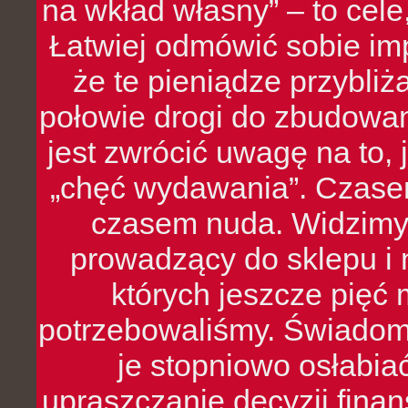
na wkład własny” – to cel
Łatwiej odmówić sobie i
że te pieniądze przybli
połowie drogi do zbudowa
jest zwrócić uwagę na to,
„chęć wydawania”. Czasem
czasem nuda. Widzimy
prowadzący do sklepu i 
których jeszcze pięć 
potrzebowaliśmy. Świado
je stopniowo osłabia
upraszczanie decyzji fina