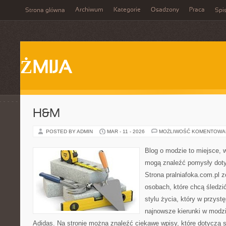
Archiwum
Kategorie
Osadzony
Praca
Strona główna
Spis
ŻMIJA
H&M
POSTED BY ADMIN
MAR - 11 - 2026
MOŻLIWOŚĆ KOMENTOWA
Blog o modzie to miejsce, w
mogą znaleźć pomysły dot
Strona pralniafoka.com.pl 
osobach, które chcą śledzić
stylu życia, który w przys
najnowsze kierunki w modzi
Adidas. Na stronie można znaleźć ciekawe wpisy, które dotyczą sp