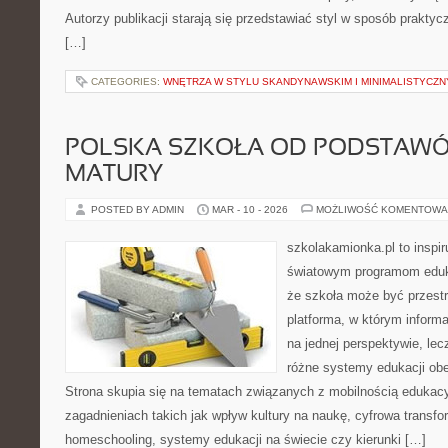
Autorzy publikacji starają się przedstawiać styl w sposób praktyc
[…]
CATEGORIES:
WNĘTRZA W STYLU SKANDYNAWSKIM I MINIMALISTYCZ
POLSKA SZKOŁA OD PODSTAWÓ
MATURY
POSTED BY ADMIN
MAR - 10 - 2026
MOŻLIWOŚĆ KOMENTOWA
szkolakamionka.pl to inspir
światowym programom eduk
że szkoła może być przestr
platforma, w którym inform
na jednej perspektywie, lec
różne systemy edukacji ob
Strona skupia się na tematach związanych z mobilnością edukacy
zagadnieniach takich jak wpływ kultury na naukę, cyfrowa transfo
homeschooling, systemy edukacji na świecie czy kierunki […]