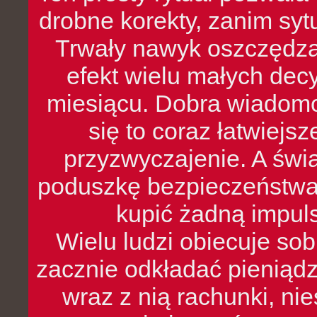
drobne korekty, zanim syt
Trwały nawyk oszczędzan
efekt wielu małych dec
miesiącu. Dobra wiadomoś
się to coraz łatwiejs
przyzwyczajenie. A św
poduszkę bezpieczeństwa, 
kupić żadną impul
Wielu ludzi obiecuje sob
zacznie odkładać pieniądz
wraz z nią rachunki, ni