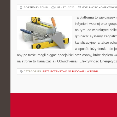
POSTED BY ADMIN
LUT - 27 - 2026
MOŻLIWOŚĆ KOMENTOWA
Ta platforma to wieloaspek
inżynierii wodnej oraz gosp
na tym, co w praktyce oblic
gminach: systemy zaopatr
kanalizacyjne, a także odwo
w sposób inżynierski, ale j
aby po treści mogli sięgać specjaliści oraz osoby, które dopiero
na stronie to Kanalizacja i Odwodnienia i Efektywność Energetyc
CATEGORIES:
BEZPIECZEŃSTWO NA BUDOWIE I W DOMU