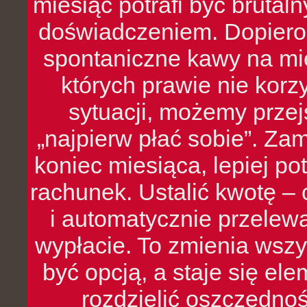
miesiąc potrafi być bruta
doświadczeniem. Dopiero 
spontaniczne kawy na mie
których prawie nie kor
sytuacji, możemy przej
„najpierw płać sobie”. Zam
koniec miesiąca, lepiej po
rachunek. Ustalić kwotę – 
i automatycznie przelew
wypłacie. To zmienia wszy
być opcją, a staje się e
rozdzielić oszczędnoś