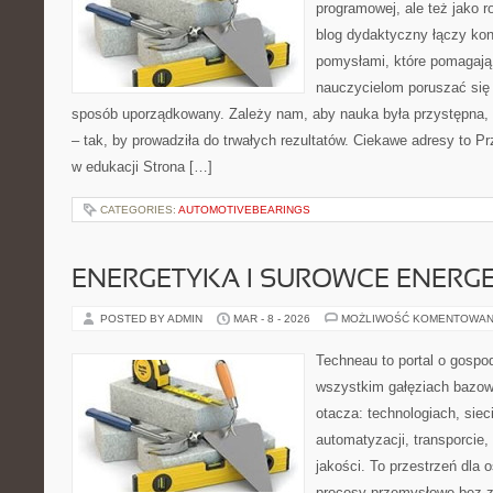
programowej, ale też jako 
blog dydaktyczny łączy kon
pomysłami, które pomagają
nauczycielom poruszać się 
sposób uporządkowany. Zależy nam, aby nauka była przystępna, 
– tak, by prowadziła do trwałych rezultatów. Ciekawe adresy to P
w edukacji Strona […]
CATEGORIES:
AUTOMOTIVEBEARINGS
ENERGETYKA I SUROWCE ENERG
POSTED BY ADMIN
MAR - 8 - 2026
MOŻLIWOŚĆ KOMENTOWAN
Techneau to portal o gospo
wszystkim gałęziach bazowy
otacza: technologiach, siec
automatyzacji, transporcie,
jakości. To przestrzeń dla 
procesy przemysłowe bez zb