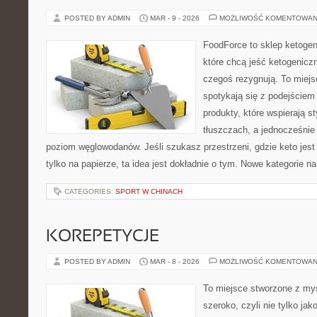
POSTED BY ADMIN
MAR - 9 - 2026
MOŻLIWOŚĆ KOMENTOWAN
FoodForce to sklep ketogen
które chcą jeść ketogeniczn
czegoś rezygnują. To miej
spotykają się z podejście
produkty, które wspierają st
tłuszczach, a jednocześnie
poziom węglowodanów. Jeśli szukasz przestrzeni, gdzie keto jest 
tylko na papierze, ta idea jest dokładnie o tym. Nowe kategorie na
CATEGORIES:
SPORT W CHINACH
KOREPETYCJE
POSTED BY ADMIN
MAR - 8 - 2026
MOŻLIWOŚĆ KOMENTOWAN
To miejsce stworzone z myś
szeroko, czyli nie tylko jak