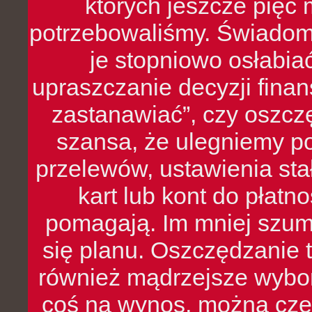
których jeszcze pięć 
potrzebowaliśmy. Świado
je stopniowo osłabia
upraszczanie decyzji fina
zastanawiać”, czy oszcz
szansa, że ulegniemy p
przelewów, ustawienia stał
kart lub kont do płat
pomagają. Im mniej szumó
się planu. Oszczędzanie t
również mądrzejsze wybo
coś na wynos, można czę