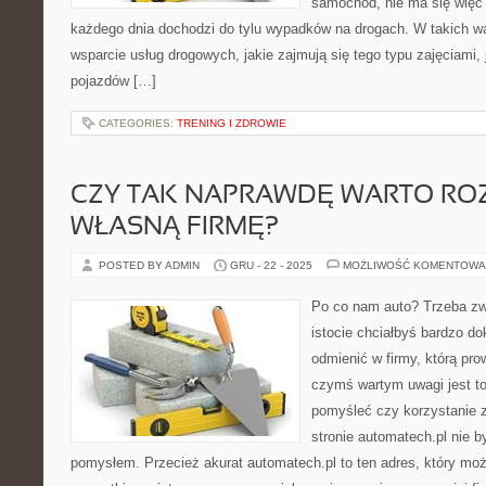
samochód, nie ma się więc
każdego dnia dochodzi do tylu wypadków na drogach. W takich w
wsparcie usług drogowych, jakie zajmują się tego typu zajęciami
pojazdów […]
CATEGORIES:
TRENING I ZDROWIE
CZY TAK NAPRAWDĘ WARTO RO
WŁASNĄ FIRMĘ?
POSTED BY ADMIN
GRU - 22 - 2025
MOŻLIWOŚĆ KOMENTOWA
Po co nam auto? Trzeba zwr
istocie chciałbyś bardzo d
odmienić w firmy, którą pro
czymś wartym uwagi jest t
pomyśleć czy korzystanie z
stronie automatech.pl nie 
pomysłem. Przecież akurat automatech.pl to ten adres, który m