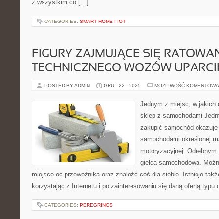
z wszystkim co […]
CATEGORIES:
SMART HOME I IOT
FIGURY ZAJMUJĄCE SIĘ RATOWA
TECHNICZNEGO WOZÓW UPARCI
POSTED BY ADMIN
GRU - 22 - 2025
MOŻLIWOŚĆ KOMENTOWA
Jednym z miejsc, w jakich 
sklep z samochodami Jedny
zakupić samochód okazuje 
samochodami określonej ma
motoryzacyjnej. Odrębnym 
giełda samochodowa. Można
miejsce oc przewoźnika oraz znaleźć coś dla siebie. Istnieje ta
korzystając z Internetu i po zainteresowaniu się daną ofertą typu
CATEGORIES:
PEREGRINOS