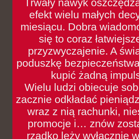
Trwały nawyk oszczędzan
efekt wielu małych dec
miesiącu. Dobra wiadomoś
się to coraz łatwiejs
przyzwyczajenie. A św
poduszkę bezpieczeństwa, 
kupić żadną impul
Wielu ludzi obiecuje sob
zacznie odkładać pieniądz
wraz z nią rachunki, ni
promocje i… znów zosta
rzadko leży wyłącznie 