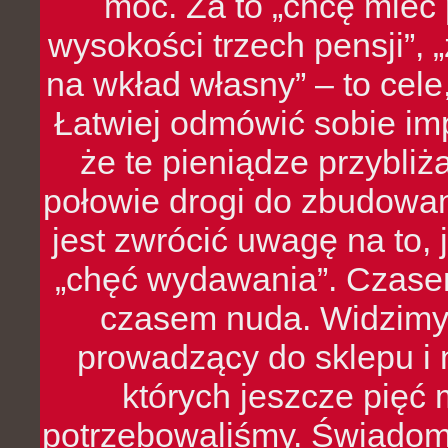
moc. Za to „chcę mie
wysokości trzech pensji”,
na wkład własny” – to cel
Łatwiej odmówić sobie i
że te pieniądze przybli
połowie drogi do zbudowa
jest zwrócić uwagę na to,
„chęć wydawania”. Czasem
czasem nuda. Widzimy
prowadzący do sklepu i 
których jeszcze pięć 
potrzebowaliśmy. Świado