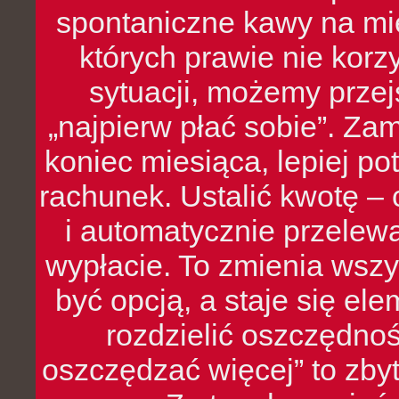
spontaniczne kawy na mie
których prawie nie kor
sytuacji, możemy przej
„najpierw płać sobie”. Zam
koniec miesiąca, lepiej po
rachunek. Ustalić kwotę – 
i automatycznie przelew
wypłacie. To zmienia wszy
być opcją, a staje się e
rozdzielić oszczędnoś
oszczędzać więcej” to zbyt