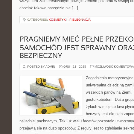
wszystkim zainteresowanym powiększeniem poziomu w swojej fir
chociaż takowe narzędzia nie […]
CATEGORIES:
KOSMETYKI I PIELĘGNACJA
PRAGNIEMY MIEĆ PEŁNE PRZEKO
SAMOCHÓD JEST SPRAWNY ORA
BEZPIECZNY
POSTED BY ADMIN
GRU - 22 - 2025
MOŻLIWOŚĆ KOMENTOWA
Zagadnienia motoryzacyjne 
uniwersalną dziedziną zami
wszelkich panów na Ziemi. T
gustu kobietom. Duża grupa
żyłach w miejsce krwi płyni
benzyny jest dla nich zap
najładniej pachnącym. Tak już wielu facetów pozostało utworzony
przejawia się na dużo sposobów. Z reguły jest to zgłębianie sekr