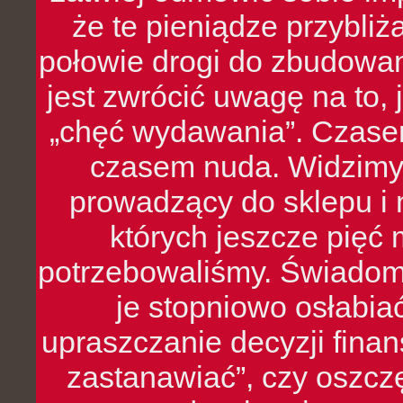
że te pieniądze przybli
połowie drogi do zbudowa
jest zwrócić uwagę na to,
„chęć wydawania”. Czasem
czasem nuda. Widzimy
prowadzący do sklepu i 
których jeszcze pięć 
potrzebowaliśmy. Świado
je stopniowo osłabia
upraszczanie decyzji fina
zastanawiać”, czy oszcz