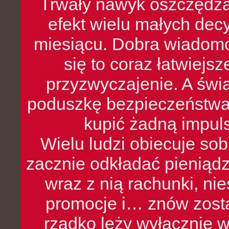
Trwały nawyk oszczędzan
efekt wielu małych dec
miesiącu. Dobra wiadomoś
się to coraz łatwiejs
przyzwyczajenie. A św
poduszkę bezpieczeństwa, 
kupić żadną impul
Wielu ludzi obiecuje sob
zacznie odkładać pieniądz
wraz z nią rachunki, ni
promocje i… znów zosta
rzadko leży wyłącznie 