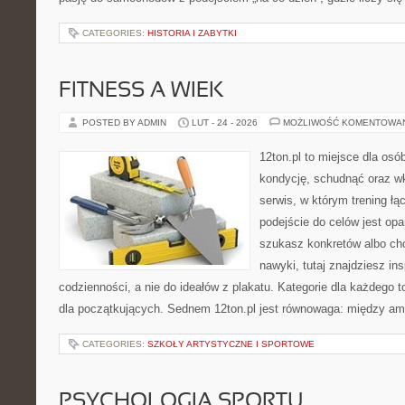
CATEGORIES:
HISTORIA I ZABYTKI
FITNESS A WIEK
POSTED BY ADMIN
LUT - 24 - 2026
MOŻLIWOŚĆ KOMENTOWA
12ton.pl to miejsce dla os
kondycję, schudnąć oraz wk
serwis, w którym trening łąc
podejście do celów jest opa
szukasz konkretów albo c
nawyki, tutaj znajdziesz in
codzienności, a nie do ideałów z plakatu. Kategorie dla każdego to
dla początkujących. Sednem 12ton.pl jest równowaga: między am
CATEGORIES:
SZKOŁY ARTYSTYCZNE I SPORTOWE
PSYCHOLOGIA SPORTU