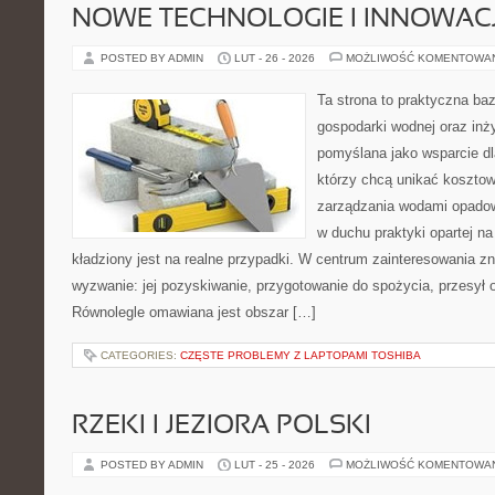
NOWE TECHNOLOGIE I INNOWAC
POSTED BY ADMIN
LUT - 26 - 2026
MOŻLIWOŚĆ KOMENTOWA
Ta strona to praktyczna ba
gospodarki wodnej oraz inży
pomyślana jako wsparcie d
którzy chcą unikać koszto
zarządzania wodami opadow
w duchu praktyki opartej n
kładziony jest na realne przypadki. W centrum zainteresowania zn
wyzwanie: jej pozyskiwanie, przygotowanie do spożycia, przesył o
Równolegle omawiana jest obszar […]
CATEGORIES:
CZĘSTE PROBLEMY Z LAPTOPAMI TOSHIBA
RZEKI I JEZIORA POLSKI
POSTED BY ADMIN
LUT - 25 - 2026
MOŻLIWOŚĆ KOMENTOWA