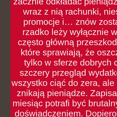
zacznie odkładać pieniądz
wraz z nią rachunki, ni
promocje i… znów zosta
rzadko leży wyłącznie 
często główną przeszkod
które sprawiają, że oszcz
tylko w sferze dobrych 
szczery przegląd wydatkó
wszystko ciąć do zera, ale
znikają pieniądze. Zapis
miesiąc potrafi być bruta
doświadczeniem. Dopiero 