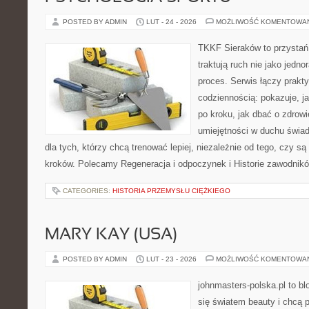
POSTED BY ADMIN
LUT - 24 - 2026
MOŻLIWOŚĆ KOMENTOWA
TKKF Sieraków to przystań i
traktują ruch nie jako jedno
proces. Serwis łączy prakt
codziennością: pokazuje, 
po kroku, jak dbać o zdrowi
umiejętności w duchu świad
dla tych, którzy chcą trenować lepiej, niezależnie od tego, czy s
kroków. Polecamy Regeneracja i odpoczynek i Historie zawodnikó
CATEGORIES:
HISTORIA PRZEMYSŁU CIĘŻKIEGO
MARY KAY (USA)
POSTED BY ADMIN
LUT - 23 - 2026
MOŻLIWOŚĆ KOMENTOWA
johnmasters-polska.pl to blo
się światem beauty i chcą 