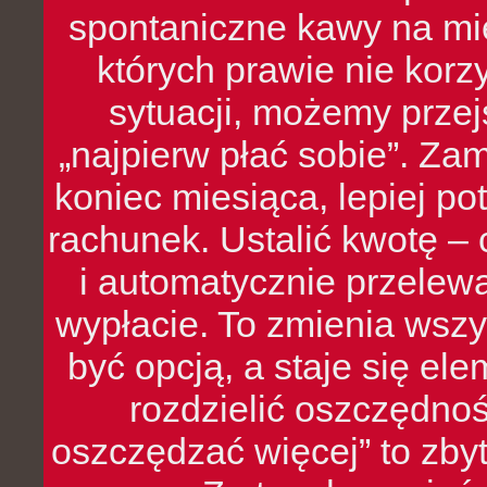
spontaniczne kawy na mie
których prawie nie kor
sytuacji, możemy przej
„najpierw płać sobie”. Zam
koniec miesiąca, lepiej po
rachunek. Ustalić kwotę – 
i automatycznie przelew
wypłacie. To zmienia wszy
być opcją, a staje się e
rozdzielić oszczędnoś
oszczędzać więcej” to zbyt