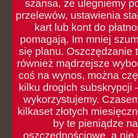
szansa, że ulegniemy p
przelewów, ustawienia stał
kart lub kont do płat
pomagają. Im mniej szumó
się planu. Oszczędzanie t
również mądrzejsze wybo
coś na wynos, można czę
kilku drogich subskrypcji 
wykorzystujemy. Czasem
kilkaset złotych miesięcz
by te pieniądze na
oszczędnościowe, a nie r