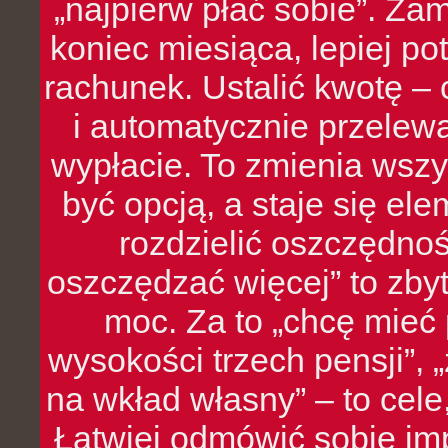
„najpierw płać sobie”. Zam
koniec miesiąca, lepiej po
rachunek. Ustalić kwotę – 
i automatycznie przelew
wypłacie. To zmienia wszy
być opcją, a staje się e
rozdzielić oszczędnoś
oszczędzać więcej” to zbyt
moc. Za to „chcę mie
wysokości trzech pensji”,
na wkład własny” – to cel
Łatwiej odmówić sobie i