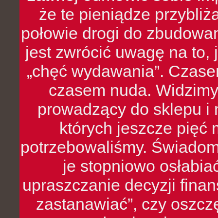
że te pieniądze przybli
połowie drogi do zbudowa
jest zwrócić uwagę na to,
„chęć wydawania”. Czasem
czasem nuda. Widzimy
prowadzący do sklepu i 
których jeszcze pięć 
potrzebowaliśmy. Świado
je stopniowo osłabia
upraszczanie decyzji fina
zastanawiać”, czy oszcz