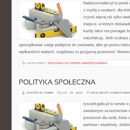
Nadorsze-haller.pl to portal
z myślą o osobach, dla któ
czymś więcej niż tylko we
miejsce, w którym doświadc
każdy tekst ma pomagać łow
satysfakcją. Jeśli szukasz
uporządkować swoje podejście do zestawów, albo po prostu lubisz
wędkarskich realiach, znajdziesz tu przyjazną przestrzeń. Nowości
CATEGORIES:
TEOLOGIA I FILOZOFIA CHRZEŚCIJAŃSKA
POLITYKA SPOŁECZNA
POSTED BY ADMIN
LUT - 25 - 2026
MOŻLIWOŚĆ KOMENTOWA
ryszard-galla.pl to serwis o 
świadomym uczestnictwie w
przestrzeń dla osób, któr
państwa i wspólnoty, śledz