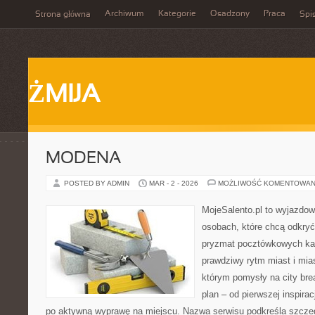
Archiwum
Kategorie
Osadzony
Praca
Strona główna
Spis
ŻMIJA
MODENA
POSTED BY ADMIN
MAR - 2 - 2026
MOŻLIWOŚĆ KOMENTOWAN
MojeSalento.pl to wyjazdow
osobach, które chcą odkryć
pryzmat pocztówkowych kad
prawdziwy rytm miast i mia
którym pomysły na city bre
plan – od pierwszej inspirac
po aktywną wyprawę na miejscu. Nazwa serwisu podkreśla szczeg