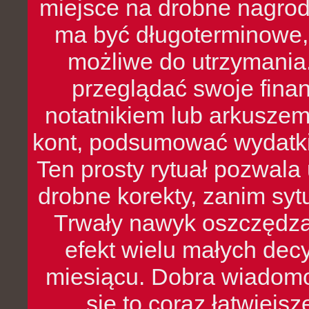
miejsce na drobne nagrod
ma być długoterminowe, 
możliwe do utrzymania.
przeglądać swoje fina
notatnikiem lub arkuszem
kont, podsumować wydatki
Ten prosty rytuał pozwala
drobne korekty, zanim syt
Trwały nawyk oszczędzan
efekt wielu małych dec
miesiącu. Dobra wiadomoś
się to coraz łatwiejs