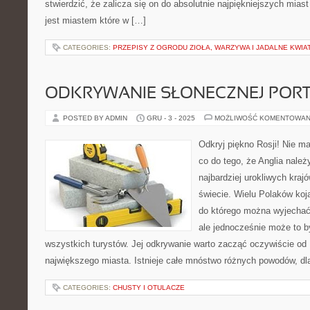
stwierdzić, że zalicza się on do absolutnie najpiękniejszych mias
jest miastem które w […]
CATEGORIES:
PRZEPISY Z OGRODU ZIOŁA, WARZYWA I JADALNE KWIA
ODKRYWANIE SŁONECZNEJ PORT
POSTED BY ADMIN
GRU - 3 - 2025
MOŻLIWOŚĆ KOMENTOWAN
Odkryj piękno Rosji! Nie m
co do tego, że Anglia nale
najbardziej urokliwych krajó
świecie. Wielu Polaków koj
do którego można wyjechać
ale jednocześnie może to by
wszystkich turystów. Jej odkrywanie warto zacząć oczywiście od L
największego miasta. Istnieje całe mnóstwo różnych powodów, dl
CATEGORIES:
CHUSTY I OTULACZE