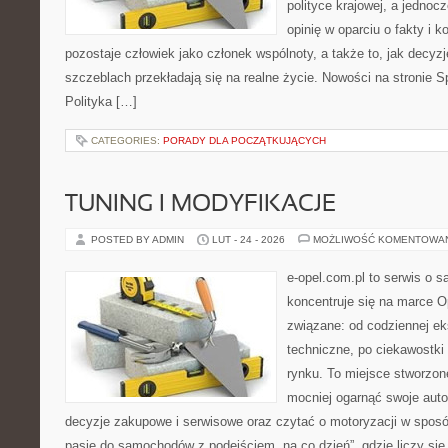
polityce krajowej, a jedno
opinię w oparciu o fakty i 
pozostaje człowiek jako członek wspólnoty, a także to, jak decy
szczeblach przekładają się na realne życie. Nowości na stronie 
Polityka […]
CATEGORIES:
PORADY DLA POCZĄTKUJĄCYCH
TUNING I MODYFIKACJE
POSTED BY ADMIN
LUT - 24 - 2026
MOŻLIWOŚĆ KOMENTOWA
e-opel.com.pl to serwis o 
koncentruje się na marce Op
związane: od codziennej eks
techniczne, po ciekawostki
rynku. To miejsce stworzon
mocniej ogarnąć swoje auto
decyzje zakupowe i serwisowe oraz czytać o motoryzacji w sposó
pasję do samochodów z podejściem „na co dzień”, gdzie liczy się n