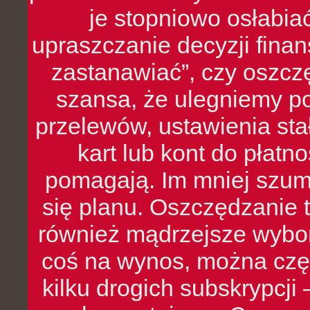
je stopniowo osłabia
upraszczanie decyzji fina
zastanawiać”, czy oszcz
szansa, że ulegniemy p
przelewów, ustawienia stał
kart lub kont do płat
pomagają. Im mniej szumó
się planu. Oszczędzanie t
również mądrzejsze wybo
coś na wynos, można czę
kilku drogich subskrypcji 