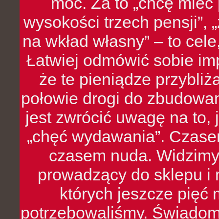
moc. Za to „chcę mie
wysokości trzech pensji”,
na wkład własny” – to cel
Łatwiej odmówić sobie i
że te pieniądze przybli
połowie drogi do zbudowa
jest zwrócić uwagę na to,
„chęć wydawania”. Czasem
czasem nuda. Widzimy
prowadzący do sklepu i 
których jeszcze pięć 
potrzebowaliśmy. Świado