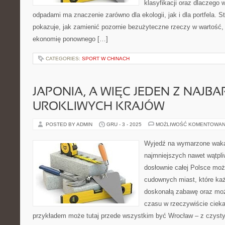
klasyfikacji oraz dlaczego
odpadami ma znaczenie zarówno dla ekologii, jak i dla portfela. S
pokazuje, jak zamienić pozornie bezużyteczne rzeczy w wartość,
ekonomię ponownego […]
CATEGORIES:
SPORT W CHINACH
JAPONIA, A WIĘC JEDEN Z NAJBA
UROKLIWYCH KRAJÓW
POSTED BY ADMIN
GRU - 3 - 2025
MOŻLIWOŚĆ KOMENTOWAN
Wyjedź na wymarzone wakac
najmniejszych nawet wątpli
dosłownie całej Polsce mo
cudownych miast, które ka
doskonałą zabawę oraz moż
czasu w rzeczywiście ciek
przykładem może tutaj przede wszystkim być Wrocław – z czys