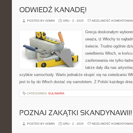
ODWIEDŹ KANADĘ!
POSTED BY ADMIN
GRU - 3 - 2025
MOŻLIWOŚĆ KOMENTOWAN
Grecja doskonałym wyborem
uważa, iż Włochy to najładn
świecie. Trudno ogólnie dz
uwielbieniu Włoch, w końc
zaoferowania nie tylko ładn
także dały dla nas artystów
szybkie samochody. Warto jednakże skupić się na zwiedzaniu Wł
jest to by do Włoch dostać się samolotem. Z Polski każdego dnia 
CATEGORIES:
KULINARIA
POZNAJ ZAKĄTKI SKANDYNAWII!
POSTED BY ADMIN
GRU - 2 - 2025
MOŻLIWOŚĆ KOMENTOWAN