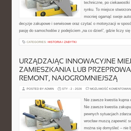
techniczne, po ciekawostki
rynku. To miejsce stworzon
mocniej ogarnąć swoje auto
decyzje zakupowe i serwisowe oraz czytać o motoryzacji w sposó
pasję do samochodów z podejściem „na co dzień”, gdzie liczy się n
CATEGORIES:
HISTORIA I ZABYTKI
URZĄDZAJĄC INNOWACYJNE MIE
ZAMIESZKANIA LUB PRZEPROW
REMONT, NAJOGROMNIEJSZĄ
POSTED BY ADMIN
STY - 2 - 2026
MOŻLIWOŚĆ KOMENTOWAN
Nie zawsze kwestia kupna o
Nie zawsze kwestia zakupu 
pewnych sytuacjach zdarza 
wrocław muszą zapewnić so
można się domyśleć – nie b