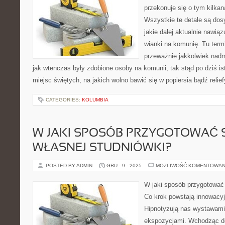
przekonuje się o tym kilka
Wszystkie te detale są dos
jakie dalej aktualnie nawią
wianki na komunię. Tu term
przeważnie jakkolwiek nad
jak wtenczas były zdobione osoby na komunii, tak stąd po dziś is
miejsc świętych, na jakich wolno bawić się w popiersia bądź relie
CATEGORIES:
KOLUMBIA
W JAKI SPOSÓB PRZYGOTOWAĆ 
WŁASNEJ STUDNIÓWKI?
POSTED BY ADMIN
GRU - 9 - 2025
MOŻLIWOŚĆ KOMENTOWAN
W jaki sposób przygotować 
Co krok powstają innowacyjn
Hipnotyzują nas wystawami
ekspozycjami. Wchodząc do