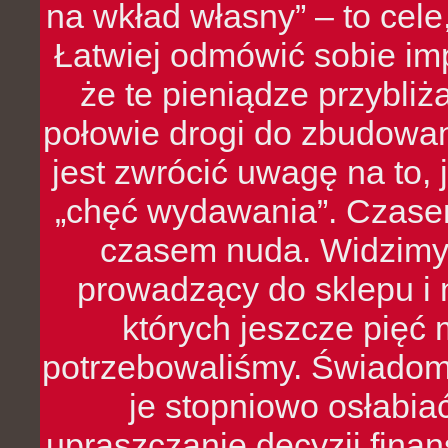
na wkład własny” – to cel
Łatwiej odmówić sobie i
że te pieniądze przybli
połowie drogi do zbudowa
jest zwrócić uwagę na to,
„chęć wydawania”. Czasem
czasem nuda. Widzimy
prowadzący do sklepu i 
których jeszcze pięć 
potrzebowaliśmy. Świado
je stopniowo osłabia
upraszczanie decyzji fina