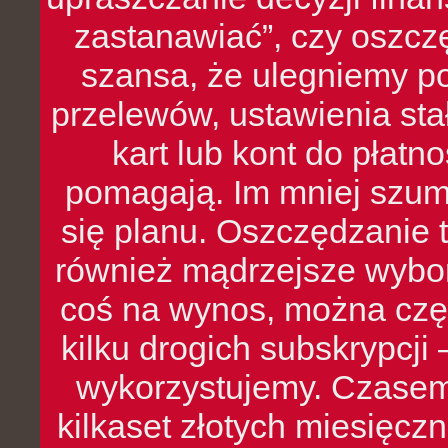
zastanawiać”, czy oszcz
szansa, że ulegniemy p
przelewów, ustawienia stał
kart lub kont do płat
pomagają. Im mniej szumó
się planu. Oszczędzanie t
również mądrzejsze wybo
coś na wynos, można czę
kilku drogich subskrypcji 
wykorzystujemy. Czasem
kilkaset złotych miesięcz