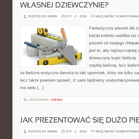
WŁASNEJ DZIEWCZYNIE?
POSTED BY ADMIN
STY - 2 - 2026
MOŻLIWOŚĆ KOMENTOWAN
Fantastyczny prezent dla sw
każda kobieta uwielbia raz 
prezent od swojego chłopak
jest to, aby najzwyczajniej 
dziewczyny kupić bieliznę.
zwykłą bieliznę, lecz bieliz
że bielizna erotyczna damska to taki upominek, który nie tylko z
lecz także powinien sprawić, iż sami będziemy usatysfakcjonowa
ma wielu […]
CATEGORIES:
CHEMIA
JAK PREZENTOWAĆ SIĘ DUŻO PIĘ
POSTED BY ADMIN
STY - 2 - 2026
MOŻLIWOŚĆ KOMENTOWAN