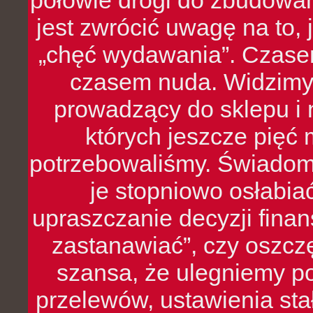
połowie drogi do zbudowa
jest zwrócić uwagę na to,
„chęć wydawania”. Czasem
czasem nuda. Widzimy
prowadzący do sklepu i 
których jeszcze pięć 
potrzebowaliśmy. Świado
je stopniowo osłabia
upraszczanie decyzji fina
zastanawiać”, czy oszcz
szansa, że ulegniemy p
przelewów, ustawienia stał