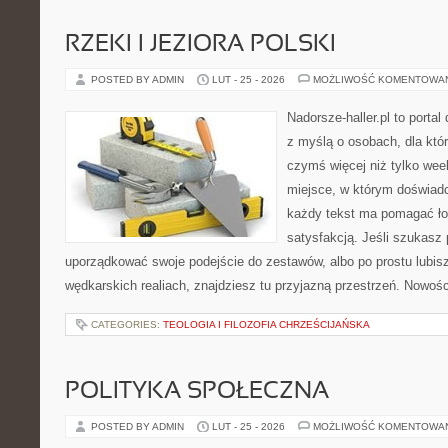
RZEKI I JEZIORA POLSKI
POSTED BY ADMIN
LUT - 25 - 2026
MOŻLIWOŚĆ KOMENTOWA
Nadorsze-haller.pl to portal
z myślą o osobach, dla któ
czymś więcej niż tylko we
miejsce, w którym doświadc
każdy tekst ma pomagać łow
satysfakcją. Jeśli szukasz
uporządkować swoje podejście do zestawów, albo po prostu lubisz
wędkarskich realiach, znajdziesz tu przyjazną przestrzeń. Nowości
CATEGORIES:
TEOLOGIA I FILOZOFIA CHRZEŚCIJAŃSKA
POLITYKA SPOŁECZNA
POSTED BY ADMIN
LUT - 25 - 2026
MOŻLIWOŚĆ KOMENTOWA