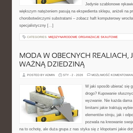
Jedynie szablonowe rękawice
większym natężeniem pasują na ekspedienta sklepu, aniżeli na pra
chorobotwórczymi substratami – zobacz haft komputerowy wrocła
specjalistyczny […]
CATEGORIES:
MIĘDZYNARODOWE ORGANIZACJE SKAUTOWE
MODA W OBECNYCH REALIACH, 
WAŻNĄ DZIEDZINĄ
POSTED BY ADMIN
STY - 2 - 2026
MOŻLIWOŚĆ KOMENTOWAN
W jaki sposób ubierać się g
drogo? Kupowanie słusznych
wyzwanie. Nie każda dama 
limitami jakie traktują wybie
elementów stroju, jak i od
pozwala na kreowanie swoj
na to ochotę, ale duża grupa z nas styka się z kłopotami jakie d