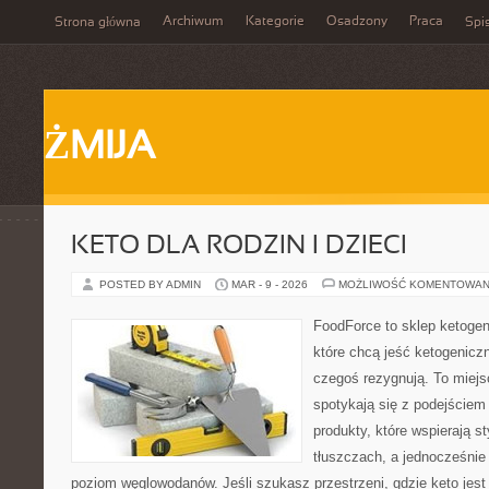
Archiwum
Kategorie
Osadzony
Praca
Strona główna
Spis
ŻMIJA
KETO DLA RODZIN I DZIECI
POSTED BY ADMIN
MAR - 9 - 2026
MOŻLIWOŚĆ KOMENTOWAN
FoodForce to sklep ketogen
które chcą jeść ketogeniczn
czegoś rezygnują. To miej
spotykają się z podejście
produkty, które wspierają st
tłuszczach, a jednocześnie
poziom węglowodanów. Jeśli szukasz przestrzeni, gdzie keto jest 