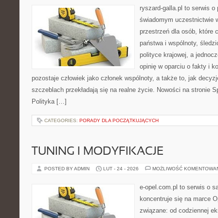
ryszard-galla.pl to serwis o 
świadomym uczestnictwie w
przestrzeń dla osób, któr
państwa i wspólnoty, śledz
polityce krajowej, a jedno
opinię w oparciu o fakty i 
pozostaje człowiek jako członek wspólnoty, a także to, jak decy
szczeblach przekładają się na realne życie. Nowości na stronie 
Polityka […]
CATEGORIES:
PORADY DLA POCZĄTKUJĄCYCH
TUNING I MODYFIKACJE
POSTED BY ADMIN
LUT - 24 - 2026
MOŻLIWOŚĆ KOMENTOWA
e-opel.com.pl to serwis o 
koncentruje się na marce Op
związane: od codziennej eks