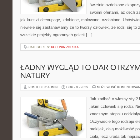
świetnie ozdobione ekspozy
swoimi ofertami, aż dech z
jak kunszt decoupage, zdobione, malowane, ozdabiane. Ubóstwiam
niewiele się zastanawiamy że to tworzy człowiek, że rodzi się to z
wszelkie projekty ogromnych galerii […]
CATEGORIES:
KUCHNIA POLSKA
ŁADNY WYGLĄD TO DAR OTRZY
NATURY
POSTED BY ADMIN
GRU - 8 - 2025
MOŻLIWOŚĆ KOMENTOWAN
Jak zadbać o własny styl? U
jakim człowiek się rodzi. N
znacznym stopniu oddziały
Oczywiście tego rodzaju ele
makijaż, dają możliwość po
ciała, lecz uroda tak napra