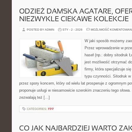
ODZIEŻ DAMSKA AGATARE, OFE
NIEZWYKLE CIEKAWE KOLEKCJE
POSTED BY ADMIN
STY - 2 - 2026
MOŻLIWOŚĆ KOMENTOWAN
W jaki sposób możemy zao
Przez wprowadzenie w przeg
haseł (np.: dobry sitodruk 
jest możliwość otrzymać do
firmy, która specjalizuje s
typu czynności. Sitodruk w
przez spory koncern, który od wielu lat prosperuje z ogromnym p
proponuje usługi w niesamowicie szerokim znaczeniu tego słowa. 
zezwalają też […]
CATEGORIES:
FPP
CO JAK NAJBARDZIEJ WARTO ZA