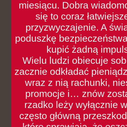
miesiącu. Dobra wiadomoś
się to coraz łatwiejs
przyzwyczajenie. A św
poduszkę bezpieczeństwa, 
kupić żadną impul
Wielu ludzi obiecuje sob
zacznie odkładać pieniądz
wraz z nią rachunki, ni
promocje i… znów zosta
rzadko leży wyłącznie 
często główną przeszkod
które sprawiają, że oszcz