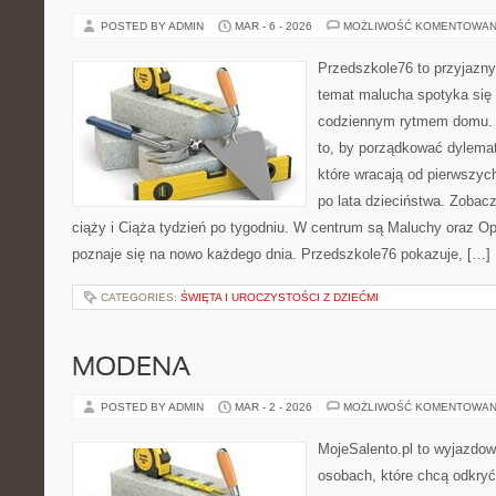
POSTED BY ADMIN
MAR - 6 - 2026
MOŻLIWOŚĆ KOMENTOWAN
Przedszkole76 to przyjazny 
temat malucha spotyka się 
codziennym rytmem domu. T
to, by porządkować dylema
które wracają od pierwszyc
po lata dzieciństwa. Zobacz
ciąży i Ciąża tydzień po tygodniu. W centrum są Maluchy oraz Opi
poznaje się na nowo każdego dnia. Przedszkole76 pokazuje, […]
CATEGORIES:
ŚWIĘTA I UROCZYSTOŚCI Z DZIEĆMI
MODENA
POSTED BY ADMIN
MAR - 2 - 2026
MOŻLIWOŚĆ KOMENTOWAN
MojeSalento.pl to wyjazdow
osobach, które chcą odkryć