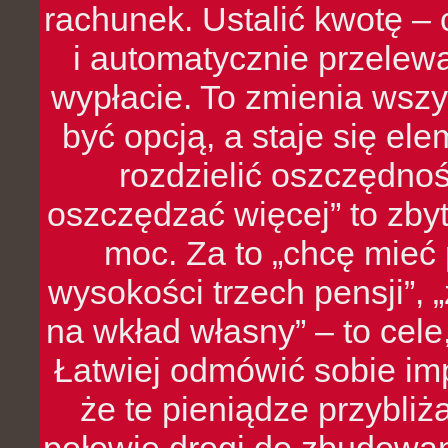
rachunek. Ustalić kwotę – 
i automatycznie przelew
wypłacie. To zmienia wszy
być opcją, a staje się e
rozdzielić oszczędnoś
oszczędzać więcej” to zbyt
moc. Za to „chcę mie
wysokości trzech pensji”,
na wkład własny” – to cel
Łatwiej odmówić sobie i
że te pieniądze przybli