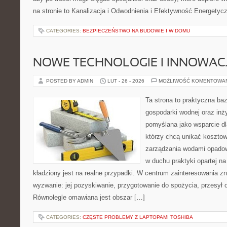
na stronie to Kanalizacja i Odwodnienia i Efektywność Energetyc
CATEGORIES:
BEZPIECZEŃSTWO NA BUDOWIE I W DOMU
NOWE TECHNOLOGIE I INNOWAC
POSTED BY ADMIN
LUT - 26 - 2026
MOŻLIWOŚĆ KOMENTOWA
Ta strona to praktyczna ba
gospodarki wodnej oraz inży
pomyślana jako wsparcie d
którzy chcą unikać koszto
zarządzania wodami opadow
w duchu praktyki opartej n
kładziony jest na realne przypadki. W centrum zainteresowania zn
wyzwanie: jej pozyskiwanie, przygotowanie do spożycia, przesył o
Równolegle omawiana jest obszar […]
CATEGORIES:
CZĘSTE PROBLEMY Z LAPTOPAMI TOSHIBA