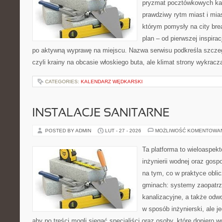
pryzmat pocztówkowych kad
prawdziwy rytm miast i mia
którym pomysły na city bre
plan – od pierwszej inspirac
po aktywną wyprawę na miejscu. Nazwa serwisu podkreśla szczeg
czyli krainy na obcasie włoskiego buta, ale klimat strony wykracz
CATEGORIES:
KALENDARZ WĘDKARSKI
INSTALACJE SANITARNE
POSTED BY ADMIN
LUT - 27 - 2026
MOŻLIWOŚĆ KOMENTOWA
Ta platforma to wieloaspek
inżynierii wodnej oraz gosp
na tym, co w praktyce oblic
gminach: systemy zaopatr
kanalizacyjne, a także odwo
w sposób inżynierski, ale j
aby po treści mogli sięgać specjaliści oraz osoby, które dopiero