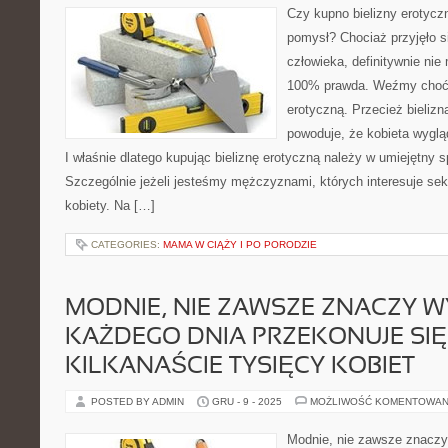
Czy kupno bielizny erotyczn
pomysł? Chociaż przyjęło s
człowieka, definitywnie nie
100% prawda. Weźmy choćb
erotyczną. Przecież bieliz
powoduje, że kobieta wygląd
I właśnie dlatego kupując bieliznę erotyczną należy w umiejętny 
Szczególnie jeżeli jesteśmy mężczyznami, których interesuje sek
kobiety. Na […]
CATEGORIES:
MAMA W CIĄŻY I PO PORODZIE
MODNIE, NIE ZAWSZE ZNACZY W
KAŻDEGO DNIA PRZEKONUJE SIĘ
KILKANAŚCIE TYSIĘCY KOBIET
POSTED BY ADMIN
GRU - 9 - 2025
MOŻLIWOŚĆ KOMENTOWAN
Modnie, nie zawsze znaczy