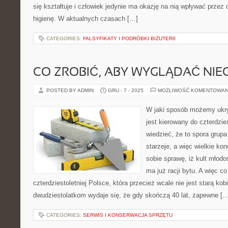
się kształtuje i człowiek jedynie ma okazję na nią wpływać przez d
higienę. W aktualnych czasach […]
CATEGORIES:
FALSYFIKATY I PODRÓBKI BIŻUTERII
CO ZROBIĆ, ABY WYGLĄDAĆ NIE
POSTED BY ADMIN
GRU - 7 - 2025
MOŻLIWOŚĆ KOMENTOWAN
W jaki sposób możemy ukr
jest kierowany do czterdzies
wiedzieć, że to spora grupa
starzeje, a więc wielkie k
sobie sprawę, iż kult młodo
ma już racji bytu. A więc c
czterdziestoletniej Polsce, która przecież wcale nie jest starą ko
dwudziestolatkom wydaje się, że gdy skończą 40 lat, zapewne […
CATEGORIES:
SERWIS I KONSERWACJA SPRZĘTU