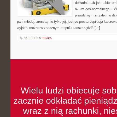
dokładnie tak jak sobie to 
akurat coś normalnego… W z
prawdziwym strzałem w dzie
pani młodej, zresztą nie tylko jej, jest po prostu depilacja laserow
wyjściu można w znacznym stopniu zaoszczędzić […]
CATEGORIES:
PRACA
Wielu ludzi obiecuje sob
zacznie odkładać pieniądz
wraz z nią rachunki, ni