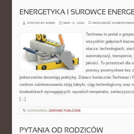
ENERGETYKA I SUROWCE ENERG
POSTED BY ADMIN
MAR - 8 - 2026
MOŻLIWOŚĆ KOMENTOWAN
Techneau to portal o gospo
wszystkim gałęziach bazowy
otacza: technologiach, siec
automatyzacji, transporcie,
jakości. To przestrzeń dla 
procesy przemysłowe bez zb
jednocześnie doceniają praktykę. Zobacz koniecznie Techneau i
centrum zainteresowania stoją fabryki, ciąg technologiczny oraz 
środowiskach wymagających: wysokich temperatur, zanieczyszcze
[…]
CATEGORIES:
ZDROWIE PUBLICZNE
PYTANIA OD RODZICÓW