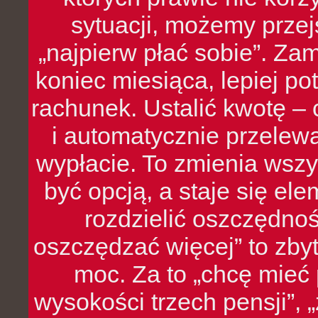
sytuacji, możemy przej
„najpierw płać sobie”. Zam
koniec miesiąca, lepiej po
rachunek. Ustalić kwotę – 
i automatycznie przelew
wypłacie. To zmienia wszy
być opcją, a staje się e
rozdzielić oszczędnoś
oszczędzać więcej” to zbyt
moc. Za to „chcę mie
wysokości trzech pensji”,