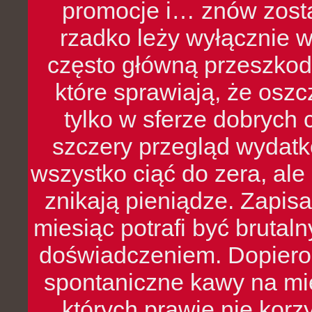
promocje i… znów zosta
rzadko leży wyłącznie 
często główną przeszkod
które sprawiają, że oszcz
tylko w sferze dobrych 
szczery przegląd wydatkó
wszystko ciąć do zera, ale
znikają pieniądze. Zapis
miesiąc potrafi być bruta
doświadczeniem. Dopiero 
spontaniczne kawy na mie
których prawie nie kor