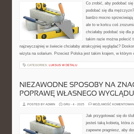
Co zrobić, aby podobać si
podobać się dla mężczyzn? 
bardzo mocno sprzeciwiają 
ale to w końcu coś zrozumi
chciałaby podobać się dla 
takim razie można polecić t
najzwyczajniej w świecie chciałaby atrakcyjniej wyglądać? Dosk
wizyta na solarium. Przecież Polska jest takim krajem, w którym
CATEGORIES:
LUKSUS W DETALU
NIEZAWODNE SPOSOBY NA ZNA
POPRAWĘ WŁASNEGO WYGLĄDU
POSTED BY ADMIN
GRU - 4 - 2025
MOŻLIWOŚĆ KOMENTOWAN
Jak przygotować się do ślu
jesteś taką kobietą, która z
zapewne pragniesz, aby do