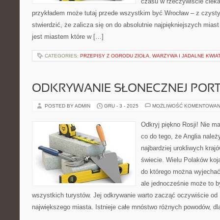
czasu w rzeczywiście ciek
przykładem może tutaj przede wszystkim być Wrocław – z czys
stwierdzić, że zalicza się on do absolutnie najpiękniejszych mias
jest miastem które w […]
CATEGORIES:
PRZEPISY Z OGRODU ZIOŁA, WARZYWA I JADALNE KWIA
ODKRYWANIE SŁONECZNEJ PORT
POSTED BY ADMIN
GRU - 3 - 2025
MOŻLIWOŚĆ KOMENTOWAN
Odkryj piękno Rosji! Nie m
co do tego, że Anglia nale
najbardziej urokliwych krajó
świecie. Wielu Polaków koj
do którego można wyjechać
ale jednocześnie może to by
wszystkich turystów. Jej odkrywanie warto zacząć oczywiście od L
największego miasta. Istnieje całe mnóstwo różnych powodów, dl