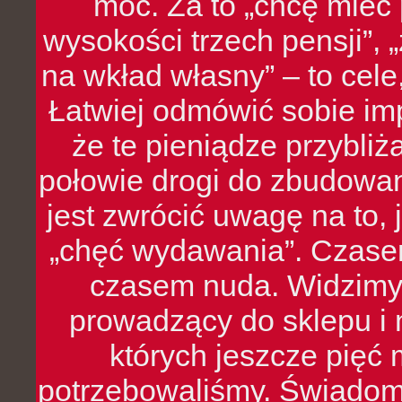
moc. Za to „chcę mie
wysokości trzech pensji”,
na wkład własny” – to cel
Łatwiej odmówić sobie i
że te pieniądze przybli
połowie drogi do zbudowa
jest zwrócić uwagę na to,
„chęć wydawania”. Czasem
czasem nuda. Widzimy
prowadzący do sklepu i 
których jeszcze pięć 
potrzebowaliśmy. Świado