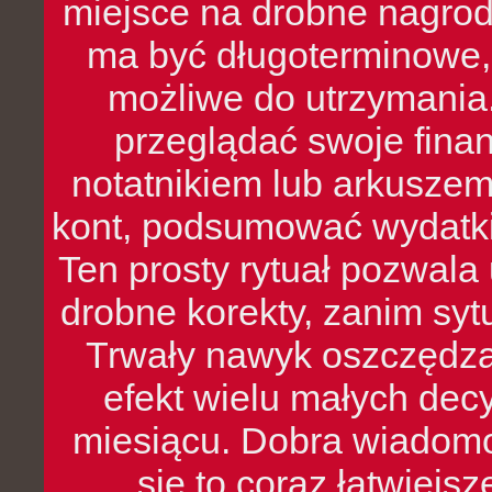
miejsce na drobne nagrod
ma być długoterminowe, 
możliwe do utrzymania.
przeglądać swoje fina
notatnikiem lub arkuszem
kont, podsumować wydatki
Ten prosty rytuał pozwala
drobne korekty, zanim syt
Trwały nawyk oszczędzan
efekt wielu małych dec
miesiącu. Dobra wiadomoś
się to coraz łatwiejs