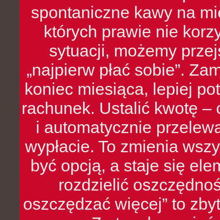
spontaniczne kawy na mie
których prawie nie kor
sytuacji, możemy przej
„najpierw płać sobie”. Zam
koniec miesiąca, lepiej po
rachunek. Ustalić kwotę – 
i automatycznie przelew
wypłacie. To zmienia wszy
być opcją, a staje się e
rozdzielić oszczędnoś
oszczędzać więcej” to zbyt