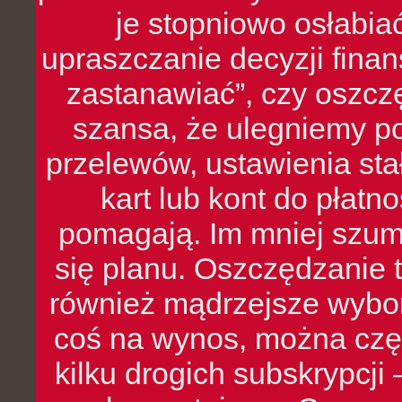
je stopniowo osłabia
upraszczanie decyzji fina
zastanawiać”, czy oszcz
szansa, że ulegniemy p
przelewów, ustawienia stał
kart lub kont do płat
pomagają. Im mniej szumó
się planu. Oszczędzanie t
również mądrzejsze wybo
coś na wynos, można czę
kilku drogich subskrypcji 