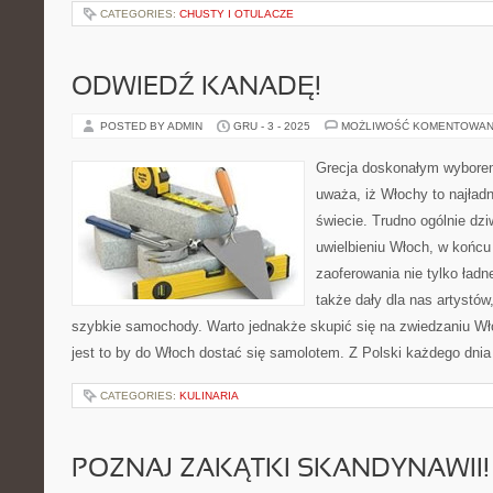
CATEGORIES:
CHUSTY I OTULACZE
ODWIEDŹ KANADĘ!
POSTED BY ADMIN
GRU - 3 - 2025
MOŻLIWOŚĆ KOMENTOWAN
Grecja doskonałym wyborem
uważa, iż Włochy to najładn
świecie. Trudno ogólnie dz
uwielbieniu Włoch, w końc
zaoferowania nie tylko ładn
także dały dla nas artystów
szybkie samochody. Warto jednakże skupić się na zwiedzaniu Wł
jest to by do Włoch dostać się samolotem. Z Polski każdego dnia 
CATEGORIES:
KULINARIA
POZNAJ ZAKĄTKI SKANDYNAWII!