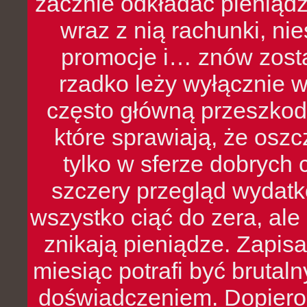
zacznie odkładać pieniądz
wraz z nią rachunki, ni
promocje i… znów zosta
rzadko leży wyłącznie 
często główną przeszkod
które sprawiają, że oszcz
tylko w sferze dobrych 
szczery przegląd wydatkó
wszystko ciąć do zera, ale
znikają pieniądze. Zapis
miesiąc potrafi być bruta
doświadczeniem. Dopiero 