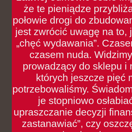
że te pieniądze przybli
połowie drogi do zbudowa
jest zwrócić uwagę na to,
„chęć wydawania”. Czasem
czasem nuda. Widzimy
prowadzący do sklepu i 
których jeszcze pięć 
potrzebowaliśmy. Świado
je stopniowo osłabia
upraszczanie decyzji fina
zastanawiać”, czy oszcz