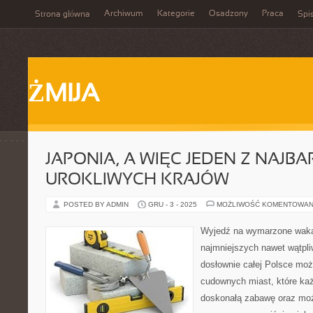
Archiwum
Kategorie
Osadzony
Praca
Strona główna
Spis
ŻMIJA
JAPONIA, A WIĘC JEDEN Z NAJBA
UROKLIWYCH KRAJÓW
POSTED BY ADMIN
GRU - 3 - 2025
MOŻLIWOŚĆ KOMENTOWAN
Wyjedź na wymarzone wakac
najmniejszych nawet wątpli
dosłownie całej Polsce mo
cudownych miast, które ka
doskonałą zabawę oraz moż