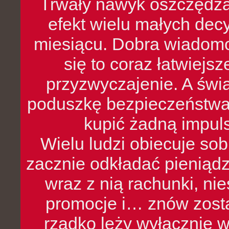
Trwały nawyk oszczędzan
efekt wielu małych dec
miesiącu. Dobra wiadomoś
się to coraz łatwiejs
przyzwyczajenie. A św
poduszkę bezpieczeństwa, 
kupić żadną impul
Wielu ludzi obiecuje sob
zacznie odkładać pieniądz
wraz z nią rachunki, ni
promocje i… znów zosta
rzadko leży wyłącznie 