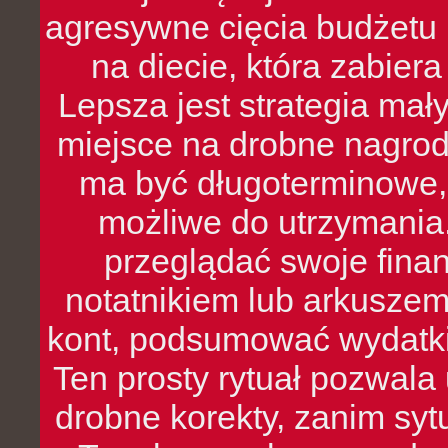
agresywne cięcia budżetu 
na diecie, która zabier
Lepsza jest strategia mał
miejsce na drobne nagrod
ma być długoterminowe, 
możliwe do utrzymania.
przeglądać swoje fina
notatnikiem lub arkuszem
kont, podsumować wydatki
Ten prosty rytuał pozwala
drobne korekty, zanim syt