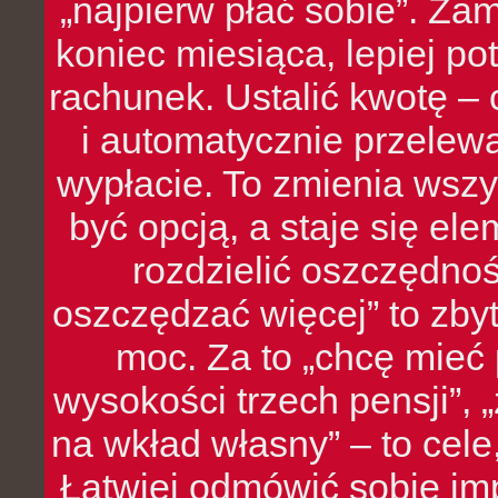
„najpierw płać sobie”. Zam
koniec miesiąca, lepiej po
rachunek. Ustalić kwotę – 
i automatycznie przelew
wypłacie. To zmienia wszy
być opcją, a staje się e
rozdzielić oszczędnoś
oszczędzać więcej” to zbyt
moc. Za to „chcę mie
wysokości trzech pensji”,
na wkład własny” – to cel
Łatwiej odmówić sobie i