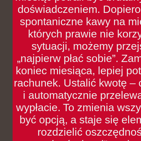
doświadczeniem. Dopiero 
spontaniczne kawy na mie
których prawie nie kor
sytuacji, możemy przej
„najpierw płać sobie”. Zam
koniec miesiąca, lepiej po
rachunek. Ustalić kwotę – 
i automatycznie przelew
wypłacie. To zmienia wszy
być opcją, a staje się e
rozdzielić oszczędnoś