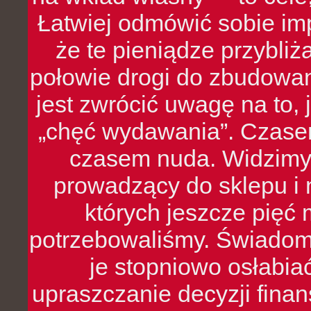
Łatwiej odmówić sobie i
że te pieniądze przybli
połowie drogi do zbudowa
jest zwrócić uwagę na to,
„chęć wydawania”. Czasem
czasem nuda. Widzimy
prowadzący do sklepu i 
których jeszcze pięć 
potrzebowaliśmy. Świado
je stopniowo osłabia
upraszczanie decyzji fina