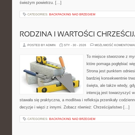
świeżym powietrzu. […]
CATEGORIES:
BACKPACKING NAD BRZEGIEM
RODZINA I WARTOŚCI CHRZEŚCI
POSTED BY ADMIN
STY - 30 - 2026
MOŻLIWOŚĆ KOMENTOWA
To miejsce stworzone z myś
które pomaga pogłębiać wię
Strona jest punktem odniesi
bardziej konsekwentnie trwa
święta, ale także wtedy, gd
intencją jest towarzyszyć 
stawała się praktyczna, a modlitwa i refleksja przenikały codzie
decyzje i więzi z innymi. Zobacz również: Chrześcijaństwo […]
CATEGORIES:
BACKPACKING NAD BRZEGIEM