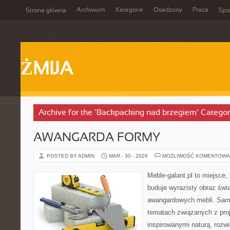
Archiwum
Kategorie
Osadzony
Praca
Strona główna
Spis
ŻMIJA
Archive for the ‘Backpacking nad brzegiem’ Catego
AWANGARDA FORMY
POSTED BY ADMIN
MAR - 30 - 2026
MOŻLIWOŚĆ KOMENTOWA
Meble-galant.pl to miejsce,
buduje wyrazisty obraz świa
awangardowych mebli. Sama
tematach związanych z pro
inspirowanymi naturą, rozw