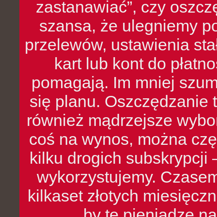
zastanawiać”, czy oszcz
szansa, że ulegniemy p
przelewów, ustawienia stał
kart lub kont do płat
pomagają. Im mniej szumó
się planu. Oszczędzanie t
również mądrzejsze wybo
coś na wynos, można czę
kilku drogich subskrypcji 
wykorzystujemy. Czasem
kilkaset złotych miesięcz
by te pieniądze na