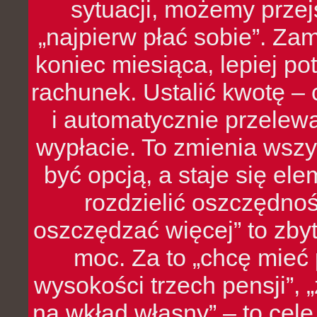
sytuacji, możemy przej
„najpierw płać sobie”. Zam
koniec miesiąca, lepiej po
rachunek. Ustalić kwotę – 
i automatycznie przelew
wypłacie. To zmienia wszy
być opcją, a staje się e
rozdzielić oszczędnoś
oszczędzać więcej” to zbyt
moc. Za to „chcę mie
wysokości trzech pensji”,
na wkład własny” – to cel