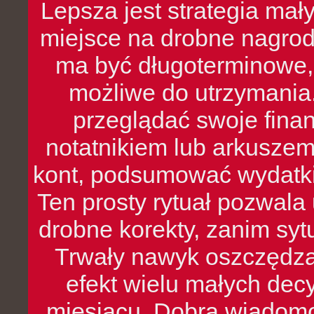
Lepsza jest strategia mał
miejsce na drobne nagrod
ma być długoterminowe, 
możliwe do utrzymania.
przeglądać swoje fina
notatnikiem lub arkuszem
kont, podsumować wydatki
Ten prosty rytuał pozwala
drobne korekty, zanim syt
Trwały nawyk oszczędzan
efekt wielu małych dec
miesiącu. Dobra wiadomoś