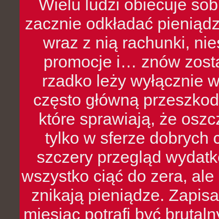
Wielu ludzi obiecuje sob
zacznie odkładać pieniądz
wraz z nią rachunki, ni
promocje i… znów zosta
rzadko leży wyłącznie 
często główną przeszkod
które sprawiają, że oszcz
tylko w sferze dobrych 
szczery przegląd wydatkó
wszystko ciąć do zera, ale
znikają pieniądze. Zapis
miesiąc potrafi być bruta