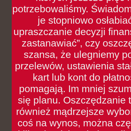
potrzebowaliśmy. Świado
je stopniowo osłabia
upraszczanie decyzji fina
zastanawiać”, czy oszcz
szansa, że ulegniemy p
przelewów, ustawienia stał
kart lub kont do płat
pomagają. Im mniej szumó
się planu. Oszczędzanie t
również mądrzejsze wybo
coś na wynos, można czę