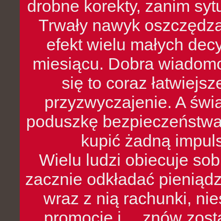
drobne korekty, zanim syt
Trwały nawyk oszczędzan
efekt wielu małych dec
miesiącu. Dobra wiadomoś
się to coraz łatwiejs
przyzwyczajenie. A św
poduszkę bezpieczeństwa, 
kupić żadną impul
Wielu ludzi obiecuje sob
zacznie odkładać pieniądz
wraz z nią rachunki, ni
promocje i… znów zosta