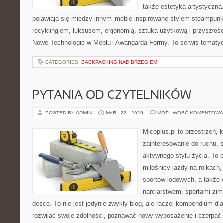
także estetyką artystyczn
pojawiają się między innymi meble inspirowane stylem steampunk
recyklingiem, luksusem, ergonomią, sztuką użytkową i przyszłoś
Nowe Technologie w Meblu i Awangarda Formy. To serwis tematycz
CATEGORIES:
BACKPACKING NAD BRZEGIEM
PYTANIA OD CZYTELNIKÓW
POSTED BY ADMIN
MAR - 22 - 2026
MOŻLIWOŚĆ KOMENTOWA
Micoplus.pl to przestrzeń, 
zainteresowanie do ruchu, 
aktywnego stylu życia. To po
miłośnicy jazdy na rolkach,
sportów lodowych, a także
narciarstwem, sportami zim
desce. To nie jest jedynie zwykły blog, ale raczej kompendium dl
rozwijać swoje zdolności, poznawać nowy wyposażenie i czerpać