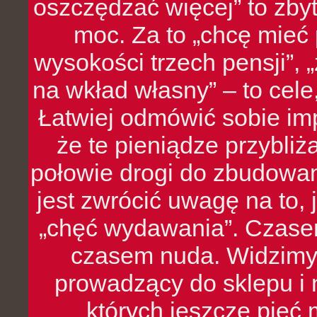
oszczędzać więcej” to zbyt
moc. Za to „chcę mie
wysokości trzech pensji”,
na wkład własny” – to cel
Łatwiej odmówić sobie i
że te pieniądze przybli
połowie drogi do zbudowa
jest zwrócić uwagę na to,
„chęć wydawania”. Czasem
czasem nuda. Widzimy
prowadzący do sklepu i 
których jeszcze pięć 