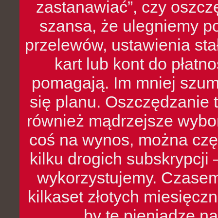
zastanawiać”, czy oszcz
szansa, że ulegniemy p
przelewów, ustawienia stał
kart lub kont do płat
pomagają. Im mniej szumó
się planu. Oszczędzanie t
również mądrzejsze wybo
coś na wynos, można czę
kilku drogich subskrypcji 
wykorzystujemy. Czasem
kilkaset złotych miesięcz
by te pieniądze na