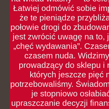
Łatwiej odmówić sobie i
że te pieniądze przybli
połowie drogi do zbudowa
jest zwrócić uwagę na to,
„chęć wydawania”. Czasem
czasem nuda. Widzimy
prowadzący do sklepu i 
których jeszcze pięć 
potrzebowaliśmy. Świado
je stopniowo osłabia
upraszczanie decyzji fina