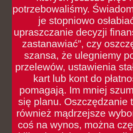
potrzebowaliśmy. Świado
je stopniowo osłabia
upraszczanie decyzji fina
zastanawiać”, czy oszcz
szansa, że ulegniemy p
przelewów, ustawienia stał
kart lub kont do płat
pomagają. Im mniej szumó
się planu. Oszczędzanie t
również mądrzejsze wybo
coś na wynos, można czę