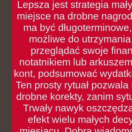
Lepsza jest strategia mał
miejsce na drobne nagrod
ma być długoterminowe, 
możliwe do utrzymania.
przeglądać swoje fina
notatnikiem lub arkuszem
kont, podsumować wydatki
Ten prosty rytuał pozwala
drobne korekty, zanim syt
Trwały nawyk oszczędzan
efekt wielu małych dec
miesiącu. Dobra wiadomoś