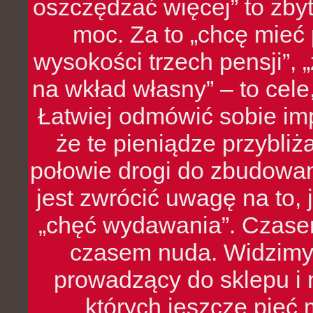
oszczędzać więcej” to zbyt
moc. Za to „chcę mie
wysokości trzech pensji”,
na wkład własny” – to cel
Łatwiej odmówić sobie i
że te pieniądze przybli
połowie drogi do zbudowa
jest zwrócić uwagę na to,
„chęć wydawania”. Czasem
czasem nuda. Widzimy
prowadzący do sklepu i 
których jeszcze pięć 