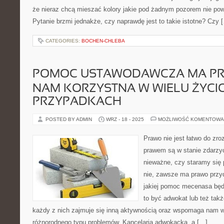
że nieraz chcą mieszać kolory jakie pod żadnym pozorem nie po
Pytanie brzmi jednakże, czy naprawdę jest to takie istotne? Czy 
CATEGORIES:
BOCHEN-CHLEBA
POMOC USTAWODAWCZA MA P
NAM KORZYSTNA W WIELU ŻYC
PRZYPADKACH
POSTED BY ADMIN
WRZ - 18 - 2025
MOŻLIWOŚĆ KOMENTOWA
Prawo nie jest łatwo do zr
prawem są w stanie zdarzy
nieważne, czy staramy się 
nie, zawsze ma prawo przy
jakiej pomoc mecenasa będ
to być adwokat lub też tak
każdy z nich zajmuje się inną aktywnością oraz wspomaga nam 
różnorodnego typu problemów. Kancelaria adwokacka, a […]