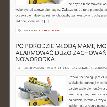
że czymś niesamowicie waż
wykorzystać takowe alternatywy. Zwłaszcza, że taka promocja jes
oczywiście należy wcześniej chociażby zainwestować trochę pi
red one, która jest z […]
CATEGORIES:
BOCHEN-CHLEBA
PO PORODZIE MŁODĄ MAMĘ MO
ALARMOWAĆ DUŻO ZACHOWAŃ
NOWORODKA
POSTED BY ADMIN
WRZ - 20 - 2025
MOŻLIWOŚĆ KOMENTOWA
Rozwój technologii jest czy
W świecie aranżacji mieszk
bardzo wiele elementów, ale
znaczącą role, inne trochę 
najbardziej istotne? Oczywi
ludzie maja z reguły najogr