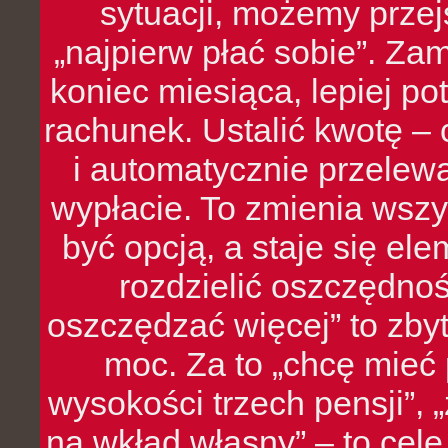
sytuacji, możemy przej
„najpierw płać sobie”. Zam
koniec miesiąca, lepiej po
rachunek. Ustalić kwotę – 
i automatycznie przelew
wypłacie. To zmienia wszy
być opcją, a staje się e
rozdzielić oszczędnoś
oszczędzać więcej” to zbyt
moc. Za to „chcę mie
wysokości trzech pensji”,
na wkład własny” – to cel