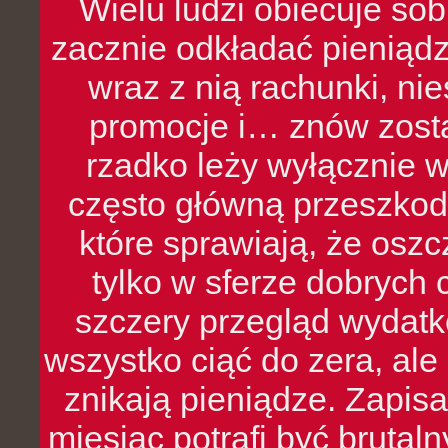
Wielu ludzi obiecuje sob
zacznie odkładać pieniądz
wraz z nią rachunki, ni
promocje i… znów zosta
rzadko leży wyłącznie 
często główną przeszkod
które sprawiają, że oszcz
tylko w sferze dobrych 
szczery przegląd wydatkó
wszystko ciąć do zera, ale
znikają pieniądze. Zapis
miesiąc potrafi być bruta