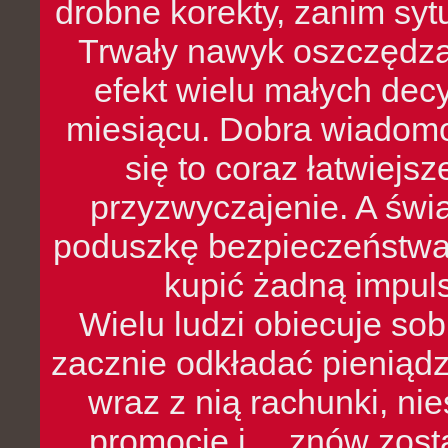
drobne korekty, zanim syt
Trwały nawyk oszczędzan
efekt wielu małych dec
miesiącu. Dobra wiadomoś
się to coraz łatwiejs
przyzwyczajenie. A św
poduszkę bezpieczeństwa, 
kupić żadną impul
Wielu ludzi obiecuje sob
zacznie odkładać pieniądz
wraz z nią rachunki, ni
promocje i… znów zosta