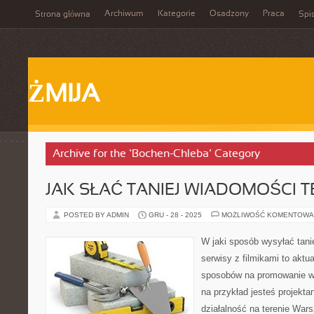
Archiwum
Kategorie
Osadzony
Praca
Strona główna
Spis
ŻMIJA
Archive for the ‘Bochen-Chleba’ Category
JAK SŁAĆ TANIEJ WIADOMOŚCI 
POSTED BY ADMIN
GRU - 28 - 2025
MOŻLIWOŚĆ KOMENTOWA
W jaki sposób wysyłać tani
serwisy z filmikami to aktu
sposobów na promowanie wł
na przykład jesteś projekta
działalność na terenie War