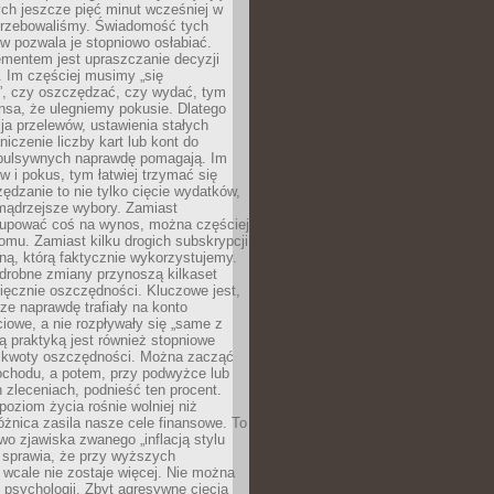
ych jeszcze pięć minut wcześniej w
otrzebowaliśmy. Świadomość tych
 pozwala je stopniowo osłabiać.
ementem jest upraszczanie decyzji
 Im częściej musimy „się
”, czy oszczędzać, czy wydać, tym
nsa, że ulegniemy pokusie. Dlatego
a przelewów, ustawienia stałych
niczenie liczby kart lub kont do
mpulsywnych naprawdę pomagają. Im
 i pokus, tym łatwiej trzymać się
ędzanie to nie tylko cięcie wydatków,
 mądrzejsze wybory. Zamiast
kupować coś na wynos, można częściej
mu. Zamiast kilku drogich subskrypcji
ną, którą faktycznie wykorzystujemy.
drobne zmiany przynoszą kilkaset
ięcznie oszczędności. Kluczowe jest,
dze naprawdę trafiały na konto
owe, a nie rozpływały się „same z
rą praktyką jest również stopniowe
 kwoty oszczędności. Można zacząć
chodu, a potem, przy podwyżce lub
zleceniach, podnieść ten procent.
poziom życia rośnie wolniej niż
óżnica zasila nasze cele finansowe. To
wo zjawiska zwanego „inflacją stylu
e sprawia, że przy wyższych
wcale nie zostaje więcej. Nie można
psychologii. Zbyt agresywne cięcia