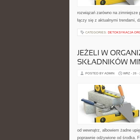
rozwiązań zarówno na zimniejsze po
łączy się z aktualnymi trendami, 
CATEGORIES:
DETOKSYKACJA OR
JEŻELI W ORGANI
SKŁADNIKÓW MI
POSTED BY ADMIN
WRZ - 26 -
od wewnątrz, albowiem żadne upię
poprawnie odżywione od środka. F