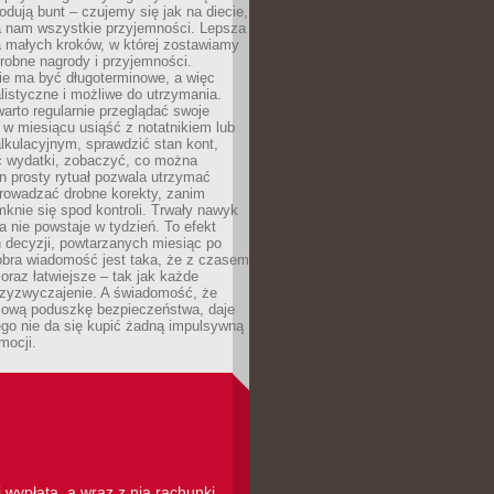
dują bunt – czujemy się jak na diecie,
ra nam wszystkie przyjemności. Lepsza
ia małych kroków, w której zostawiamy
robne nagrody i przyjemności.
e ma być długoterminowe, a więc
listyczne i możliwe do utrzymania.
arto regularnie przeglądać swoje
 w miesiącu usiąść z notatnikiem lub
lkulacyjnym, sprawdzić stan kont,
wydatki, zobaczyć, co można
n prosty rytuał pozwala utrzymać
prowadzać drobne korekty, zanim
knie się spod kontroli. Trwały nawyk
 nie powstaje w tydzień. To efekt
 decyzji, powtarzanych miesiąc po
obra wiadomość jest taka, że z czasem
coraz łatwiejsze – tak jak każde
rzyzwyczajenie. A świadomość, że
ową poduszkę bezpieczeństwa, daje
ego nie da się kupić żadną impulsywną
mocji.
 wypłata, a wraz z nią rachunki,