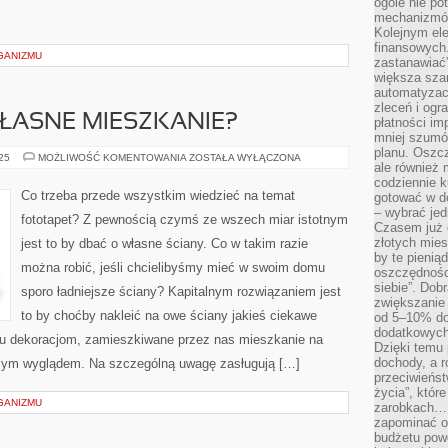
ogóle nie p
mechanizmów
Kolejnym el
finansowych.
GANIZMU
zastanawiać
większa sza
automatyzacj
zleceń i ogra
ŁASNE MIESZKANIE?
płatności i
mniej szumów
planu. Oszcz
JAK
025
MOŻLIWOŚĆ KOMENTOWANIA
ZOSTAŁA WYŁĄCZONA
ale również
ZADBAĆ
O
codziennie 
WŁASNE
Co trzeba przede wszystkim wiedzieć na temat
gotować w do
MIESZKANIE?
– wybrać jed
fototapet? Z pewnością czymś ze wszech miar istotnym
Czasem już 
złotych mies
jest to by dbać o własne ściany. Co w takim razie
by te pienią
można robić, jeśli chcielibyśmy mieć w swoim domu
oszczędności
siebie”. Dob
sporo ładniejsze ściany? Kapitalnym rozwiązaniem jest
zwiększanie
to by choćby nakleić na owe ściany jakieś ciekawe
od 5–10% do
dodatkowych 
ypu dekoracjom, zamieszkiwane przez nas mieszkanie na
Dzięki temu 
dochody, a r
zym wyglądem. Na szczególną uwagę zasługują […]
przeciwieńst
życia”, któr
GANIZMU
zarobkach… 
zapominać o 
budżetu powo