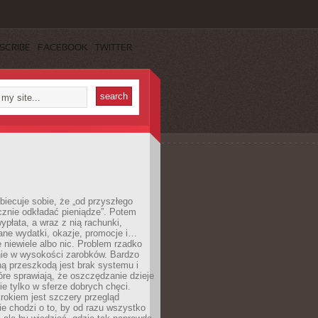
SCRIBE
FACEBOOK
TWITTER
obiecuje sobie, że „od przyszłego
cznie odkładać pieniądze”. Potem
ypłata, a wraz z nią rachunki,
ane wydatki, okazje, promocje i…
 niewiele albo nic. Problem rzadko
nie w wysokości zarobków. Bardzo
ą przeszkodą jest brak systemu i
re sprawiają, że oszczędzanie dzieje
nie tylko w sferze dobrych chęci.
rokiem jest szczery przegląd
e chodzi o to, by od razu wszystko