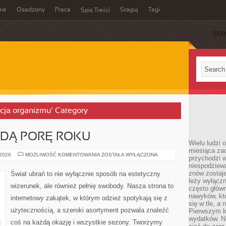
rie
Osadzony
Praca
Staguj
Tagi
Spis Treści
SUB
acja organizmu’ Category
ŻDĄ PORĘ ROKU
Wielu ludzi 
miesiąca za
OKRYCIA
 2026
MOŻLIWOŚĆ KOMENTOWANIA
ZOSTAŁA WYŁĄCZONA
przychodzi w
NA
niespodziew
KAŻDĄ
PORĘ
znów zostaje
Świat ubrań to nie wyłącznie sposób na estetyczny
ROKU
leży wyłącz
wizerunek, ale również pełnię swobody. Nasza strona to
często główn
nawyków, któ
internetowy zakątek, w którym odzież spotykają się z
się w tle, a 
użytecznością, a szeroki asortyment pozwala znaleźć
Pierwszym k
wydatków. Ni
coś na każdą okazję i wszystkie sezony. Tworzymy