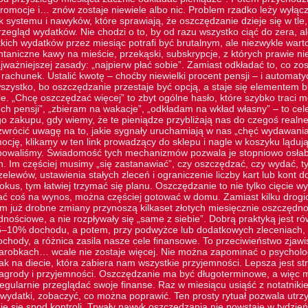
romocje i… znów zostaje niewiele albo nic. Problem rzadko leży wyłą
 systemu i nawyków, które sprawiają, że oszczędzanie dzieje się w tle, 
zegląd wydatków. Nie chodzi o to, by od razu wszystko ciąć do zera, a
tkich wydatków przez miesiąc potrafi być brutalnym, ale niezwykle wa
ontaniczne kawy na mieście, przekąski, subskrypcje, z których prawie n
ważniejszej zasady: „najpierw płać sobie”. Zamiast odkładać to, co zos
 rachunek. Ustalić kwotę – choćby niewielki procent pensji – i automat
szystko, bo oszczędzanie przestaje być opcją, a staje się elementem b
e. „Chcę oszczędzać więcej” to zbyt ogólne hasło, które szybko traci 
ch pensji”, „zbieram na wakacje”, „odkładam na wkład własny” – to cel
o zakupu, gdy wiemy, że te pieniądze przybliżają nas do czegoś realn
zwrócić uwagę na to, jakie sygnały uruchamiają w nas „chęć wydawania
ocję, klikamy w
ten link
prowadzący do sklepu i nagle w koszyku lądują 
ebowaliśmy. Świadomość tych mechanizmów pozwala je stopniowo osłab
h. Im częściej musimy „się zastanawiać”, czy oszczędzać, czy wydać, 
elewów, ustawienia stałych zleceń i ograniczenie liczby kart lub kont
kus, tym łatwiej trzymać się planu. Oszczędzanie to nie tylko cięcie w
ć coś na wynos, można częściej gotować w domu. Zamiast kilku drogich
 już drobne zmiany przynoszą kilkaset złotych miesięcznie oszczędnoś
dnościowe, a nie rozpływały się „same z siebie”. Dobrą praktyką jest r
–10% dochodu, a potem, przy podwyżce lub dodatkowych zleceniach, p
ochody, a różnica zasila nasze cele finansowe. To przeciwieństwo zjawis
zarobkach… wcale nie zostaje więcej. Nie można zapominać o psycholog
k na diecie, która zabiera nam wszystkie przyjemności. Lepsza jest st
grody i przyjemności. Oszczędzanie ma być długoterminowe, a więc mu
egularnie przeglądać swoje finanse. Raz w miesiącu usiąść z notatnik
ydatki, zobaczyć, co można poprawić. Ten prosty rytuał pozwala utr
e się spod kontroli. Trwały nawyk oszczędzania nie powstaje w tydzień.