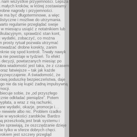
ra nam wszystkie przyjemności. Lepsza
ia małych kroków, w której zostawiamy
robne nagrody i przyjemności.
e ma być długoterminowe, a więc
listyczne i możliwe do utrzymania.
arto regularnie przeglądać swoje
 w miesiącu usiąść z notatnikiem lub
lkulacyjnym, sprawdzić stan kont,
wydatki, zobaczyć, co można
n prosty rytuał pozwala utrzymać
prowadzać drobne korekty, zanim
knie się spod kontroli. Trwały nawyk
 nie powstaje w tydzień. To efekt
 decyzji, powtarzanych miesiąc po
obra wiadomość jest taka, że z czasem
coraz łatwiejsze – tak jak każde
rzyzwyczajenie. A świadomość, że
ową poduszkę bezpieczeństwa, daje
ego nie da się kupić żadną impulsywną
mocji.
obiecuje sobie, że „od przyszłego
cznie odkładać pieniądze”. Potem
ypłata, a wraz z nią rachunki,
ane wydatki, okazje, promocje i…
 niewiele albo nic. Problem rzadko
nie w wysokości zarobków. Bardzo
ą przeszkodą jest brak systemu i
re sprawiają, że oszczędzanie dzieje
nie tylko w sferze dobrych chęci.
rokiem jest szczery przegląd