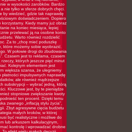
cznie w wysokości zarobków. Bardzo
a nie tylko w sferze dobrych chęci.
le by wiedzieć, gdzie tak naprawdę
rtościowym doświadczeniem. Dopiero
ie korzystamy. Kiedy mamy już obraz
tanie na koniec miesiąca, lepiej
ycznie przelewać ją na osobne konto
udżetu. Warto również rozdzielić
moc. Za to „chcę mieć poduszkę
e, które możemy sobie wyobrazić.
ego. W połowie drogi do zbudowania
”. Czasem jest to reklama, czasem
rzeczy, których jeszcze pięć minut
iać. Kolejnym elementem jest
tym większa szansa, że ulegniemy
 do płatności impulsywnych naprawdę
ydatków, ale również mądrzejsze
 subskrypcji – wybrać jedną, którą
ci. Kluczowe jest, by te pieniądze
ównież stopniowe zwiększanie kwoty
odnieść ten procent. Dzięki temu
ka zwanego „inflacją stylu życia”,
ii. Zbyt agresywne cięcia budżetu
rategia małych kroków, w której
si być realistyczne i możliwe do
iem lub arkuszem kalkulacyjnym,
zymać kontrolę i wprowadzać drobne
 To efekt wielu małych decyzji,