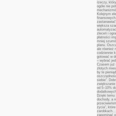
rzeczy, któr
ogóle nie p
mechanizmów
Kolejnym el
finansowych.
zastanawiać
większa sza
automatyzacj
zleceń i ogra
płatności i
mniej szumów
planu. Oszcz
ale również
codziennie 
gotować w do
– wybrać jed
Czasem już 
złotych mies
by te pienią
oszczędności
siebie”. Dob
zwiększanie
od 5–10% do
dodatkowych 
Dzięki temu 
dochody, a r
przeciwieńst
życia”, któr
zarobkach… 
zapominać o 