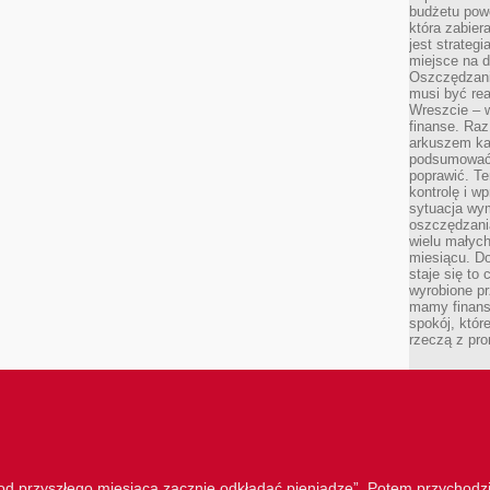
budżetu powo
która zabie
jest strateg
miejsce na d
Oszczędzani
musi być rea
Wreszcie – w
finanse. Raz
arkuszem ka
podsumować 
poprawić. Te
kontrolę i w
sytuacja wym
oszczędzania
wielu małych
miesiącu. D
staje się to 
wyrobione p
mamy finans
spokój, któr
rzeczą z pro
„od przyszłego miesiąca zacznie odkładać pieniądze”. Potem przychodzi