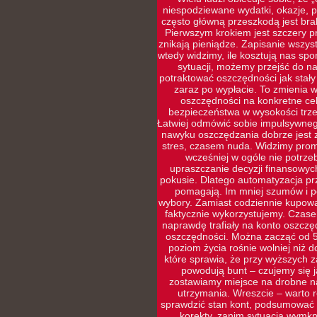
niespodziewane wydatki, okazje, p
często główną przeszkodą jest brak
Pierwszym krokiem jest szczery pr
znikają pieniądze. Zapisanie wszys
wtedy widzimy, ile kosztują nas sp
sytuacji, możemy przejść do naj
potraktować oszczędności jak stały
zaraz po wypłacie. To zmienia w
oszczędności na konkretne cel
bezpieczeństwa w wysokości trze
Łatwiej odmówić sobie impulsywneg
nawyku oszczędzania dobrze jest 
stres, czasem nuda. Widzimy prom
wcześniej w ogóle nie potrz
upraszczanie decyzji finansowyc
pokusie. Dlatego automatyzacja prz
pomagają. Im mniej szumów i po
wybory. Zamiast codziennie kupowa
faktycznie wykorzystujemy. Czasem
naprawdę trafiały na konto oszczę
oszczędności. Można zacząć od 5
poziom życia rośnie wolniej niż d
które sprawia, że przy wyższych 
powodują bunt – czujemy się ja
zostawiamy miejsce na drobne na
utrzymania. Wreszcie – warto r
sprawdzić stan kont, podsumować w
korekty, zanim sytuacja wymkni