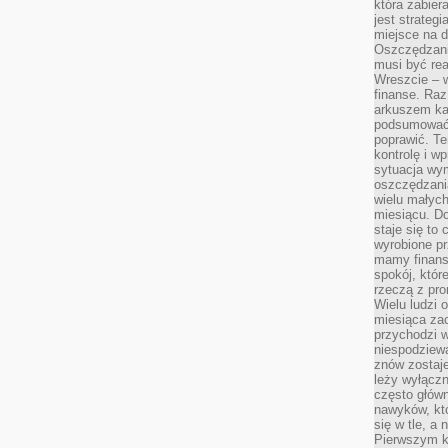
która zabie
jest strateg
miejsce na d
Oszczędzani
musi być rea
Wreszcie – w
finanse. Raz
arkuszem ka
podsumować 
poprawić. Te
kontrolę i w
sytuacja wym
oszczędzania
wielu małych
miesiącu. D
staje się to 
wyrobione p
mamy finans
spokój, któr
rzeczą z pro
Wielu ludzi 
miesiąca za
przychodzi w
niespodziew
znów zostaje
leży wyłącz
często główn
nawyków, któ
się w tle, a 
Pierwszym k