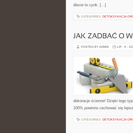
diecie to cynk. […]
CATEGORIES:
DETOKSYKACJA OR
JAK ZADBAĆ O W
POSTED BY ADMIN
LIP - 6 - 2
dekoracje ścienne! Dzięki tego t
100% powinno cechować się leps
CATEGORIES:
DETOKSYKACJA OR