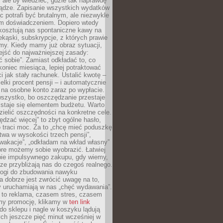
, ale by wiedzieć, gdzie tak naprawdę
iądze. Zapisanie wszystkich wydatków
c potrafi być brutalnym, ale niezwykle
m doświadczeniem. Dopiero wtedy
 kosztują nas spontaniczne kawy na
ekąski, subskrypcje, z których prawie
my. Kiedy mamy już obraz sytuacji,
jść do najważniejszej zasady:
ać sobie”. Zamiast odkładać to, co
koniec miesiąca, lepiej potraktować
 jak stały rachunek. Ustalić kwotę –
elki procent pensji – i automatycznie
 na osobne konto zaraz po wypłacie.
wszystko, bo oszczędzanie przestaje
 staje się elementem budżetu. Warto
zielić oszczędności na konkretne cele.
dzać więcej” to zbyt ogólne hasło,
 traci moc. Za to „chcę mieć poduszkę
wa w wysokości trzech pensji”,
wakacje”, „odkładam na wkład własny”
tóre możemy sobie wyobrazić. Łatwiej
ie impulsywnego zakupu, gdy wiemy,
dze przybliżają nas do czegoś realnego.
rogi do zbudowania nawyku
 dobrze jest zwrócić uwagę na to,
y uruchamiają w nas „chęć wydawania”.
 to reklama, czasem stres, czasem
my promocję, klikamy w
ten link
o sklepu i nagle w koszyku lądują
ych jeszcze pięć minut wcześniej w