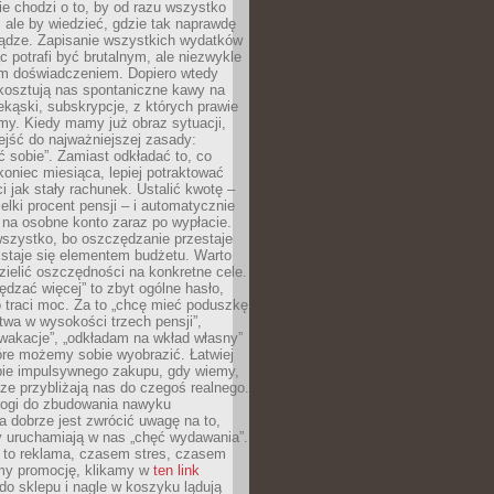
e chodzi o to, by od razu wszystko
, ale by wiedzieć, gdzie tak naprawdę
iądze. Zapisanie wszystkich wydatków
c potrafi być brutalnym, ale niezwykle
m doświadczeniem. Dopiero wtedy
 kosztują nas spontaniczne kawy na
ekąski, subskrypcje, z których prawie
my. Kiedy mamy już obraz sytuacji,
jść do najważniejszej zasady:
ać sobie”. Zamiast odkładać to, co
koniec miesiąca, lepiej potraktować
 jak stały rachunek. Ustalić kwotę –
elki procent pensji – i automatycznie
 na osobne konto zaraz po wypłacie.
wszystko, bo oszczędzanie przestaje
 staje się elementem budżetu. Warto
zielić oszczędności na konkretne cele.
dzać więcej” to zbyt ogólne hasło,
 traci moc. Za to „chcę mieć poduszkę
wa w wysokości trzech pensji”,
wakacje”, „odkładam na wkład własny”
tóre możemy sobie wyobrazić. Łatwiej
ie impulsywnego zakupu, gdy wiemy,
dze przybliżają nas do czegoś realnego.
rogi do zbudowania nawyku
 dobrze jest zwrócić uwagę na to,
y uruchamiają w nas „chęć wydawania”.
 to reklama, czasem stres, czasem
my promocję, klikamy w
ten link
o sklepu i nagle w koszyku lądują