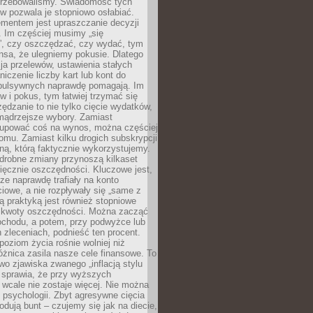
otrzebowaliśmy. Świadomość tych
 pozwala je stopniowo osłabiać.
ementem jest upraszczanie decyzji
 Im częściej musimy „się
”, czy oszczędzać, czy wydać, tym
nsa, że ulegniemy pokusie. Dlatego
a przelewów, ustawienia stałych
niczenie liczby kart lub kont do
mpulsywnych naprawdę pomagają. Im
 i pokus, tym łatwiej trzymać się
ędzanie to nie tylko cięcie wydatków,
 mądrzejsze wybory. Zamiast
kupować coś na wynos, można częściej
mu. Zamiast kilku drogich subskrypcji
ną, którą faktycznie wykorzystujemy.
drobne zmiany przynoszą kilkaset
ięcznie oszczędności. Kluczowe jest,
dze naprawdę trafiały na konto
owe, a nie rozpływały się „same z
rą praktyką jest również stopniowe
 kwoty oszczędności. Można zacząć
chodu, a potem, przy podwyżce lub
zleceniach, podnieść ten procent.
poziom życia rośnie wolniej niż
óżnica zasila nasze cele finansowe. To
wo zjawiska zwanego „inflacją stylu
e sprawia, że przy wyższych
wcale nie zostaje więcej. Nie można
psychologii. Zbyt agresywne cięcia
dują bunt – czujemy się jak na diecie,