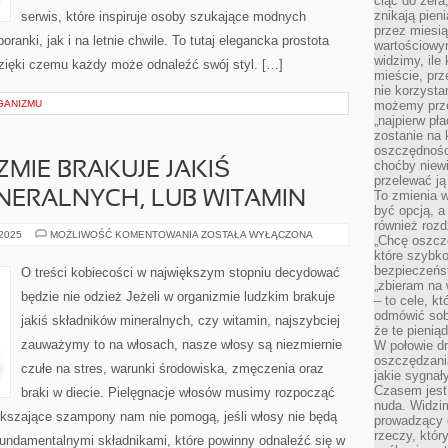
ciąć do zera
znikają pien
serwis, które inspiruje osoby szukające modnych
przez miesią
ranki, jak i na letnie chwile. To tutaj elegancka prostota
wartościowy
widzimy, ile
dzięki czemu każdy może odnaleźć swój styl. […]
mieście, prz
nie korzysta
GANIZMU
możemy prze
„najpierw pł
zostanie na 
oszczędności
choćby niewi
ZMIE BRAKUJE JAKIŚ
przelewać ją
To zmienia 
NERALNYCH, LUB WITAMIN
być opcją, a
również rozd
JEŻELI
 2025
MOŻLIWOŚĆ KOMENTOWANIA
ZOSTAŁA WYŁĄCZONA
„Chcę oszczę
W
które szybko
ORGANIZMIE
BRAKUJE
bezpieczeńst
O treści kobiecości w największym stopniu decydować
JAKIŚ
„zbieram na 
SKŁADNIKÓW
będzie nie odzież Jeżeli w organizmie ludzkim brakuje
– to cele, k
MINERALNYCH,
LUB
odmówić sob
jakiś składników mineralnych, czy witamin, najszybciej
WITAMIN
że te pienią
zauważymy to na włosach, nasze włosy są niezmiernie
W połowie d
oszczędzania
czułe na stres, warunki środowiska, zmęczenia oraz
jakie sygnał
Czasem jest
braki w diecie. Pielęgnacje włosów musimy rozpocząć
nuda. Widzi
kszające szampony nam nie pomogą, jeśli włosy nie będą
prowadzący d
rzeczy, któr
undamentalnymi składnikami, które powinny odnaleźć się w