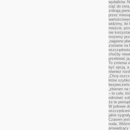
wydatków. Ni
ciąć do zera
znikają pien
przez miesią
wartościowy
widzimy, ile
mieście, prz
nie korzysta
możemy prze
„najpierw pł
zostanie na 
oszczędności
choćby niewi
przelewać ją
To zmienia 
być opcją, a
również rozd
„Chcę oszczę
które szybko
bezpieczeńst
„zbieram na 
– to cele, k
odmówić sob
że te pienią
W połowie d
oszczędzania
jakie sygnał
Czasem jest
nuda. Widzi
prowadzący d