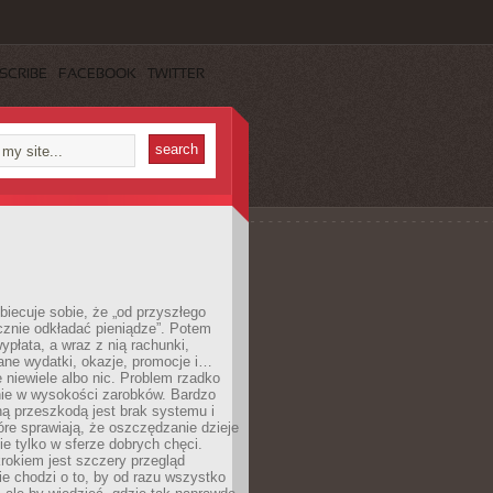
SCRIBE
FACEBOOK
TWITTER
obiecuje sobie, że „od przyszłego
cznie odkładać pieniądze”. Potem
ypłata, a wraz z nią rachunki,
ane wydatki, okazje, promocje i…
 niewiele albo nic. Problem rzadko
nie w wysokości zarobków. Bardzo
ą przeszkodą jest brak systemu i
re sprawiają, że oszczędzanie dzieje
nie tylko w sferze dobrych chęci.
rokiem jest szczery przegląd
e chodzi o to, by od razu wszystko