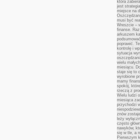
która zabie
jest strateg
miejsce na d
Oszczędzani
musi być rea
Wreszcie – w
finanse. Raz
arkuszem ka
podsumować 
poprawić. Te
kontrolę i w
sytuacja wym
oszczędzania
wielu małych
miesiącu. D
staje się to 
wyrobione p
mamy finans
spokój, któr
rzeczą z pro
Wielu ludzi 
miesiąca za
przychodzi w
niespodziew
znów zostaje
leży wyłącz
często główn
nawyków, któ
się w tle, a 
Pierwszym k