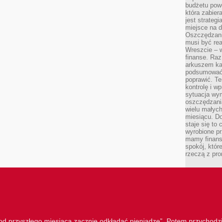
budżetu powo
która zabie
jest strateg
miejsce na d
Oszczędzani
musi być rea
Wreszcie – w
finanse. Raz
arkuszem ka
podsumować 
poprawić. Te
kontrolę i w
sytuacja wym
oszczędzania
wielu małych
miesiącu. D
staje się to 
wyrobione p
mamy finans
spokój, któr
rzeczą z pro
„od przyszłego miesiąca zacznie odkładać pieniądze”. Potem przychodzi