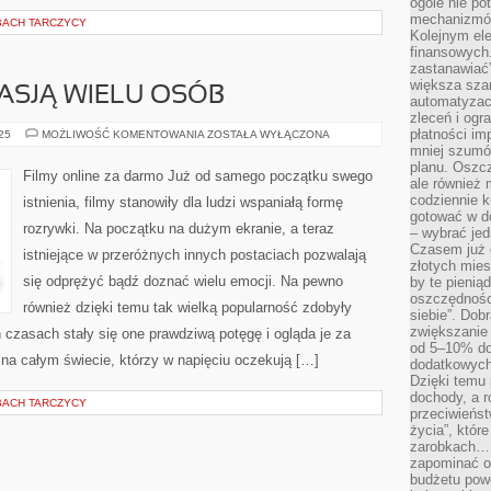
ogóle nie p
mechanizmów
BACH TARCZYCY
Kolejnym el
finansowych.
zastanawiać
większa sza
ASJĄ WIELU OSÓB
automatyzacj
zleceń i ogra
płatności i
SERIALE
025
MOŻLIWOŚĆ KOMENTOWANIA
ZOSTAŁA WYŁĄCZONA
NOWĄ
mniej szumów
PASJĄ
planu. Oszcz
WIELU
Filmy online za darmo Już od samego początku swego
OSÓB
ale również
codziennie 
istnienia, filmy stanowiły dla ludzi wspaniałą formę
gotować w do
rozrywki. Na początku na dużym ekranie, a teraz
– wybrać jed
Czasem już 
istniejące w przeróżnych innych postaciach pozwalają
złotych mies
się odprężyć bądź doznać wielu emocji. Na pewno
by te pienią
oszczędności
również dzięki temu tak wielką popularność zdobyły
siebie”. Dob
zwiększanie
h czasach stały się one prawdziwą potęgę i ogląda je za
od 5–10% do
na całym świecie, którzy w napięciu oczekują […]
dodatkowych 
Dzięki temu 
dochody, a r
BACH TARCZYCY
przeciwieńst
życia”, któr
zarobkach… 
zapominać o 
budżetu powo