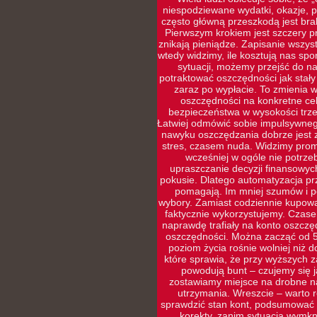
niespodziewane wydatki, okazje, p
często główną przeszkodą jest brak
Pierwszym krokiem jest szczery pr
znikają pieniądze. Zapisanie wszys
wtedy widzimy, ile kosztują nas sp
sytuacji, możemy przejść do naj
potraktować oszczędności jak stały
zaraz po wypłacie. To zmienia w
oszczędności na konkretne cel
bezpieczeństwa w wysokości trze
Łatwiej odmówić sobie impulsywneg
nawyku oszczędzania dobrze jest 
stres, czasem nuda. Widzimy prom
wcześniej w ogóle nie potrz
upraszczanie decyzji finansowyc
pokusie. Dlatego automatyzacja prz
pomagają. Im mniej szumów i po
wybory. Zamiast codziennie kupowa
faktycznie wykorzystujemy. Czasem
naprawdę trafiały na konto oszczę
oszczędności. Można zacząć od 5
poziom życia rośnie wolniej niż d
które sprawia, że przy wyższych 
powodują bunt – czujemy się ja
zostawiamy miejsce na drobne na
utrzymania. Wreszcie – warto r
sprawdzić stan kont, podsumować w
korekty, zanim sytuacja wymkni