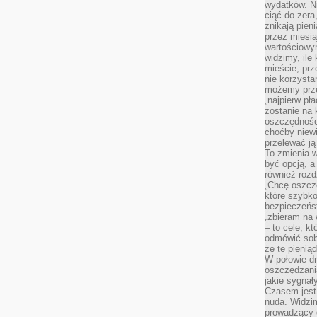
wydatków. Ni
ciąć do zera
znikają pien
przez miesią
wartościowy
widzimy, ile
mieście, prz
nie korzysta
możemy prze
„najpierw pł
zostanie na 
oszczędności
choćby niewi
przelewać ją
To zmienia 
być opcją, a
również rozd
„Chcę oszczę
które szybko
bezpieczeńst
„zbieram na 
– to cele, k
odmówić sob
że te pienią
W połowie d
oszczędzania
jakie sygnał
Czasem jest
nuda. Widzi
prowadzący d