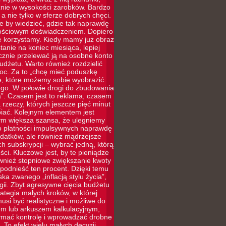
cznie w wysokości zarobków. Bardzo
a nie tylko w sferze dobrych chęci.
le by wiedzieć, gdzie tak naprawdę
rtościowym doświadczeniem. Dopiero
ie korzystamy. Kiedy mamy już obraz
tanie na koniec miesiąca, lepiej
ycznie przelewać ją na osobne konto
udżetu. Warto również rozdzielić
moc. Za to „chcę mieć poduszkę
e, które możemy sobie wyobrazić.
ego. W połowie drogi do zbudowania
”. Czasem jest to reklama, czasem
rzeczy, których jeszcze pięć minut
iać. Kolejnym elementem jest
tym większa szansa, że ulegniemy
 do płatności impulsywnych naprawdę
ydatków, ale również mądrzejsze
 subskrypcji – wybrać jedną, którą
ci. Kluczowe jest, by te pieniądze
ównież stopniowe zwiększanie kwoty
odnieść ten procent. Dzięki temu
ka zwanego „inflacją stylu życia”,
ii. Zbyt agresywne cięcia budżetu
rategia małych kroków, w której
si być realistyczne i możliwe do
iem lub arkuszem kalkulacyjnym,
zymać kontrolę i wprowadzać drobne
 To efekt wielu małych decyzji,