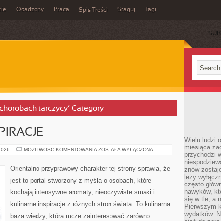
rie
Osadzony
Praca
Staguj
Tagi
Spis Treści
SUB
y chorobach tarczycy’ Category
PIRACJE
Wielu ludzi 
miesiąca za
ZAPACHOWE
 2026
MOŻLIWOŚĆ KOMENTOWANIA
ZOSTAŁA WYŁĄCZONA
przychodzi w
INSPIRACJE
niespodziew
Orientalno-przyprawowy charakter tej strony sprawia, że
znów zostaje
leży wyłącz
jest to portal stworzony z myślą o osobach, które
często główn
nawyków, któ
kochają intensywne aromaty, nieoczywiste smaki i
się w tle, a 
kulinarne inspiracje z różnych stron świata. To kulinarna
Pierwszym k
wydatków. Ni
baza wiedzy, która może zainteresować zarówno