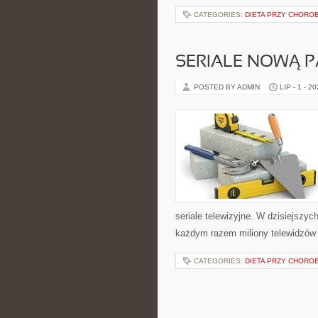
CATEGORIES:
DIETA PRZY CHORO
SERIALE NOWĄ P
POSTED BY ADMIN
LIP - 1 - 2
seriale telewizyjne. W dzisiejszyc
każdym razem miliony telewidzów 
CATEGORIES:
DIETA PRZY CHORO