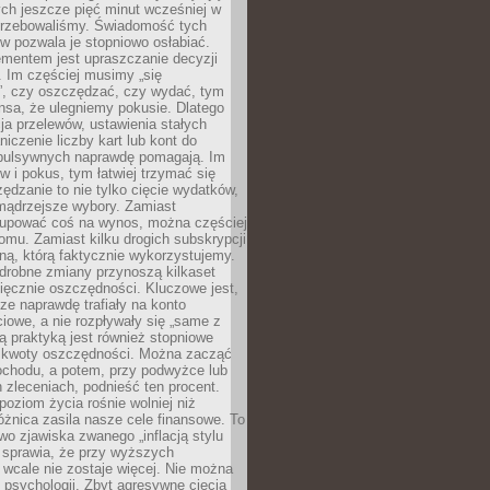
ych jeszcze pięć minut wcześniej w
otrzebowaliśmy. Świadomość tych
 pozwala je stopniowo osłabiać.
ementem jest upraszczanie decyzji
 Im częściej musimy „się
”, czy oszczędzać, czy wydać, tym
nsa, że ulegniemy pokusie. Dlatego
a przelewów, ustawienia stałych
niczenie liczby kart lub kont do
mpulsywnych naprawdę pomagają. Im
 i pokus, tym łatwiej trzymać się
ędzanie to nie tylko cięcie wydatków,
 mądrzejsze wybory. Zamiast
kupować coś na wynos, można częściej
mu. Zamiast kilku drogich subskrypcji
ną, którą faktycznie wykorzystujemy.
drobne zmiany przynoszą kilkaset
ięcznie oszczędności. Kluczowe jest,
dze naprawdę trafiały na konto
owe, a nie rozpływały się „same z
rą praktyką jest również stopniowe
 kwoty oszczędności. Można zacząć
chodu, a potem, przy podwyżce lub
zleceniach, podnieść ten procent.
poziom życia rośnie wolniej niż
óżnica zasila nasze cele finansowe. To
wo zjawiska zwanego „inflacją stylu
e sprawia, że przy wyższych
wcale nie zostaje więcej. Nie można
psychologii. Zbyt agresywne cięcia