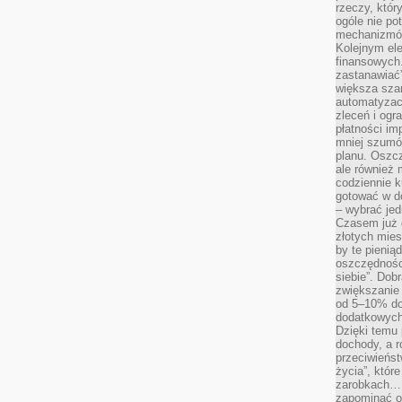
rzeczy, któr
ogóle nie p
mechanizmów
Kolejnym el
finansowych.
zastanawiać
większa sza
automatyzacj
zleceń i ogra
płatności i
mniej szumów
planu. Oszcz
ale również
codziennie 
gotować w do
– wybrać jed
Czasem już 
złotych mies
by te pienią
oszczędności
siebie”. Dob
zwiększanie
od 5–10% do
dodatkowych 
Dzięki temu 
dochody, a r
przeciwieńst
życia”, któr
zarobkach… 
zapominać o 