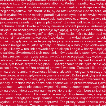
romocje i… znów zostaje niewiele albo nic. Problem rzadko leży wyłą
 systemu i nawyków, które sprawiają, że oszczędzanie dzieje się w tle, 
zegląd wydatków. Nie chodzi o to, by od razu wszystko ciąć do zera, a
tkich wydatków przez miesiąc potrafi być brutalnym, ale niezwykle wa
ontaniczne kawy na mieście, przekąski, subskrypcje, z których prawie n
ważniejszej zasady: „najpierw płać sobie”. Zamiast odkładać to, co zos
 rachunek. Ustalić kwotę – choćby niewielki procent pensji – i automat
szystko, bo oszczędzanie przestaje być opcją, a staje się elementem b
e. „Chcę oszczędzać więcej” to zbyt ogólne hasło, które szybko traci 
ch pensji”, „zbieram na wakacje”, „odkładam na wkład własny” – to cel
o zakupu, gdy wiemy, że te pieniądze przybliżają nas do czegoś realn
zwrócić uwagę na to, jakie sygnały uruchamiają w nas „chęć wydawania
ocję, klikamy w
ten link
prowadzący do sklepu i nagle w koszyku lądują 
ebowaliśmy. Świadomość tych mechanizmów pozwala je stopniowo osłab
h. Im częściej musimy „się zastanawiać”, czy oszczędzać, czy wydać, 
elewów, ustawienia stałych zleceń i ograniczenie liczby kart lub kont
kus, tym łatwiej trzymać się planu. Oszczędzanie to nie tylko cięcie w
ć coś na wynos, można częściej gotować w domu. Zamiast kilku drogich
 już drobne zmiany przynoszą kilkaset złotych miesięcznie oszczędnoś
dnościowe, a nie rozpływały się „same z siebie”. Dobrą praktyką jest r
–10% dochodu, a potem, przy podwyżce lub dodatkowych zleceniach, p
ochody, a różnica zasila nasze cele finansowe. To przeciwieństwo zjawis
zarobkach… wcale nie zostaje więcej. Nie można zapominać o psycholog
k na diecie, która zabiera nam wszystkie przyjemności. Lepsza jest st
grody i przyjemności. Oszczędzanie ma być długoterminowe, a więc mu
egularnie przeglądać swoje finanse. Raz w miesiącu usiąść z notatnik
ydatki, zobaczyć, co można poprawić. Ten prosty rytuał pozwala utr
e się spod kontroli. Trwały nawyk oszczędzania nie powstaje w tydzień.