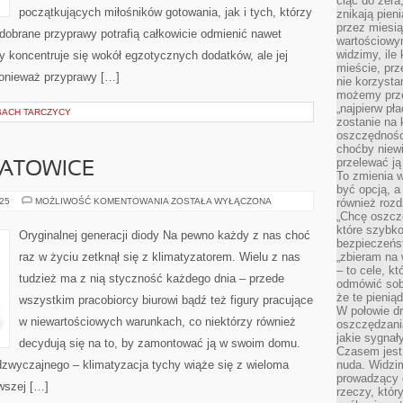
ciąć do zera
początkujących miłośników gotowania, jak i tych, którzy
znikają pien
przez miesią
dobrane przyprawy potrafią całkowicie odmienić nawet
wartościowy
widzimy, ile
y koncentruje się wokół egzotycznych dodatków, ale jej
mieście, prz
ponieważ przyprawy […]
nie korzysta
możemy prze
„najpierw pł
BACH TARCZYCY
zostanie na 
oszczędności
choćby niewi
przelewać ją
KATOWICE
To zmienia 
być opcją, a
KLIMATYZACJA
025
MOŻLIWOŚĆ KOMENTOWANIA
ZOSTAŁA WYŁĄCZONA
również rozd
KATOWICE
„Chcę oszczę
które szybko
Oryginalnej generacji diody Na pewno każdy z nas choć
bezpieczeńst
raz w życiu zetknął się z klimatyzatorem. Wielu z nas
„zbieram na 
– to cele, k
tudzież ma z nią styczność każdego dnia – przede
odmówić sob
że te pienią
wszystkim pracobiorcy biurowi bądź też figury pracujące
W połowie d
w niewartościowych warunkach, co niektórzy również
oszczędzania
jakie sygnał
decydują się na to, by zamontować ją w swoim domu.
Czasem jest
dzwyczajnego – klimatyzacja tychy wiąże się z wieloma
nuda. Widzi
prowadzący d
wszej […]
rzeczy, któr