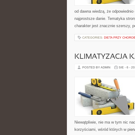
od dawna wiedzą, że odpowiednio 
najprostsze danie. Tematyka stron
charakter jest znacznie szerszy, 
CATEGORIES:
DIETA PRZY CHORO
KLIMATYZACJA 
POSTED BY ADMIN
SIE - 6 - 2
Niewątpliwie, nie ma w tym nic na
korzyściami, wśród których w pier