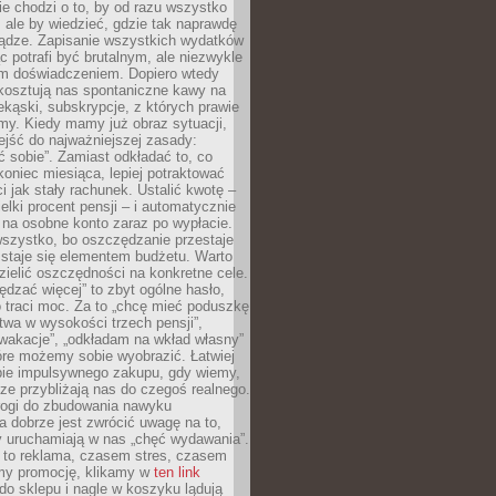
e chodzi o to, by od razu wszystko
, ale by wiedzieć, gdzie tak naprawdę
iądze. Zapisanie wszystkich wydatków
c potrafi być brutalnym, ale niezwykle
m doświadczeniem. Dopiero wtedy
 kosztują nas spontaniczne kawy na
ekąski, subskrypcje, z których prawie
my. Kiedy mamy już obraz sytuacji,
jść do najważniejszej zasady:
ać sobie”. Zamiast odkładać to, co
koniec miesiąca, lepiej potraktować
 jak stały rachunek. Ustalić kwotę –
elki procent pensji – i automatycznie
 na osobne konto zaraz po wypłacie.
wszystko, bo oszczędzanie przestaje
 staje się elementem budżetu. Warto
zielić oszczędności na konkretne cele.
dzać więcej” to zbyt ogólne hasło,
 traci moc. Za to „chcę mieć poduszkę
wa w wysokości trzech pensji”,
wakacje”, „odkładam na wkład własny”
tóre możemy sobie wyobrazić. Łatwiej
ie impulsywnego zakupu, gdy wiemy,
dze przybliżają nas do czegoś realnego.
rogi do zbudowania nawyku
 dobrze jest zwrócić uwagę na to,
y uruchamiają w nas „chęć wydawania”.
 to reklama, czasem stres, czasem
my promocję, klikamy w
ten link
o sklepu i nagle w koszyku lądują