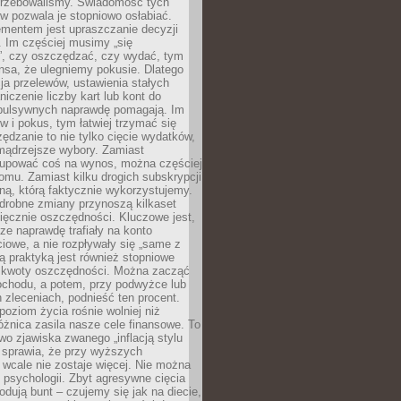
otrzebowaliśmy. Świadomość tych
 pozwala je stopniowo osłabiać.
ementem jest upraszczanie decyzji
 Im częściej musimy „się
”, czy oszczędzać, czy wydać, tym
nsa, że ulegniemy pokusie. Dlatego
a przelewów, ustawienia stałych
niczenie liczby kart lub kont do
mpulsywnych naprawdę pomagają. Im
 i pokus, tym łatwiej trzymać się
ędzanie to nie tylko cięcie wydatków,
 mądrzejsze wybory. Zamiast
kupować coś na wynos, można częściej
mu. Zamiast kilku drogich subskrypcji
ną, którą faktycznie wykorzystujemy.
drobne zmiany przynoszą kilkaset
ięcznie oszczędności. Kluczowe jest,
dze naprawdę trafiały na konto
owe, a nie rozpływały się „same z
rą praktyką jest również stopniowe
 kwoty oszczędności. Można zacząć
chodu, a potem, przy podwyżce lub
zleceniach, podnieść ten procent.
poziom życia rośnie wolniej niż
óżnica zasila nasze cele finansowe. To
wo zjawiska zwanego „inflacją stylu
e sprawia, że przy wyższych
wcale nie zostaje więcej. Nie można
psychologii. Zbyt agresywne cięcia
dują bunt – czujemy się jak na diecie,