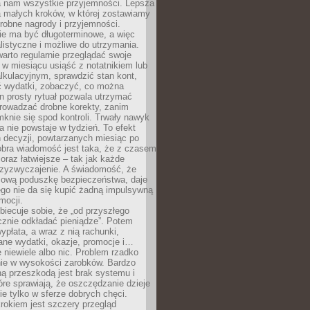
ra nam wszystkie przyjemności. Lepsza
ia małych kroków, w której zostawiamy
robne nagrody i przyjemności.
e ma być długoterminowe, a więc
listyczne i możliwe do utrzymania.
arto regularnie przeglądać swoje
 w miesiącu usiąść z notatnikiem lub
lkulacyjnym, sprawdzić stan kont,
wydatki, zobaczyć, co można
n prosty rytuał pozwala utrzymać
prowadzać drobne korekty, zanim
knie się spod kontroli. Trwały nawyk
 nie powstaje w tydzień. To efekt
 decyzji, powtarzanych miesiąc po
obra wiadomość jest taka, że z czasem
coraz łatwiejsze – tak jak każde
rzyzwyczajenie. A świadomość, że
ową poduszkę bezpieczeństwa, daje
ego nie da się kupić żadną impulsywną
mocji.
obiecuje sobie, że „od przyszłego
cznie odkładać pieniądze”. Potem
ypłata, a wraz z nią rachunki,
ane wydatki, okazje, promocje i…
 niewiele albo nic. Problem rzadko
nie w wysokości zarobków. Bardzo
ą przeszkodą jest brak systemu i
re sprawiają, że oszczędzanie dzieje
nie tylko w sferze dobrych chęci.
rokiem jest szczery przegląd