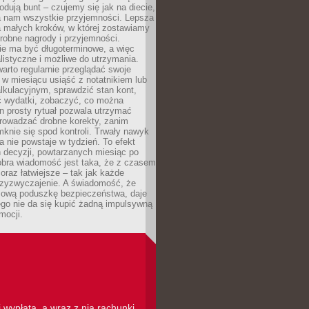
dują bunt – czujemy się jak na diecie,
ra nam wszystkie przyjemności. Lepsza
ia małych kroków, w której zostawiamy
robne nagrody i przyjemności.
e ma być długoterminowe, a więc
listyczne i możliwe do utrzymania.
arto regularnie przeglądać swoje
 w miesiącu usiąść z notatnikiem lub
lkulacyjnym, sprawdzić stan kont,
wydatki, zobaczyć, co można
n prosty rytuał pozwala utrzymać
prowadzać drobne korekty, zanim
knie się spod kontroli. Trwały nawyk
 nie powstaje w tydzień. To efekt
 decyzji, powtarzanych miesiąc po
obra wiadomość jest taka, że z czasem
coraz łatwiejsze – tak jak każde
rzyzwyczajenie. A świadomość, że
ową poduszkę bezpieczeństwa, daje
ego nie da się kupić żadną impulsywną
mocji.
 wypłata, a wraz z nią rachunki,