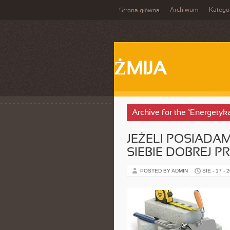
Archiwum
Katego
Strona główna
ŻMIJA
Archive for the ‘Energety
JEŻELI POSIADA
SIEBIE DOBREJ P
POSTED BY ADMIN
SIE - 17 - 