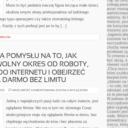
ciąć do zera
znikają pien
Może to być pediatra inaczej figura lecząca małe dzieci,
przez miesią
okulista innymi słowy profesjonalista od ludzkiego
wartościowy
widzimy, ile
nego typu operacjami czy także stomatolog którego
mieście, prz
 Każdy z tych profesji jest po to by […]
nie korzysta
możemy prze
„najpierw pł
WIALNA
zostanie na 
oszczędności
choćby niewi
przelewać ją
MA POMYSŁU NA TO, JAK
To zmienia 
być opcją, a
OLNY OKRES OD ROBOTY,
również rozd
„Chcę oszczę
O INTERNETU I OBEJRZEĆ
które szybko
bezpieczeńst
A DARMO BEZ LIMITU
„zbieram na 
– to cele, k
odmówić sob
JEŚLI
2025
MOŻLIWOŚĆ KOMENTOWANIA
ZOSTAŁA WYŁĄCZONA
KTOŚ
że te pienią
NIE
W połowie d
MA
Jedną z największych pasji ludzi na całym świecie, jest
POMYSŁU
oszczędzania
NA
jakie sygnał
oglądanie filmów. Nie ma w tym nic dziwnego Coraz
TO,
Czasem jest
JAK
atrakcyjniejsze staje się oglądanie filmów w domu, bez
WYKORZYSTAĆ
nuda. Widzi
WOLNY
prowadzący d
zbędnego wychodzenia do kina i bez płacenia za
OKRES
rzeczy, któr
OD
ROBOTY,