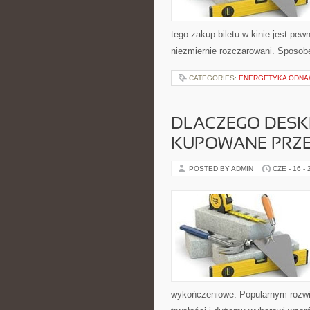
tego zakup biletu w kinie jest pe
niezmiernie rozczarowani. Sposo
CATEGORIES:
ENERGETYKA ODNA
DLACZEGO DESKI
KUPOWANE PRZE
POSTED BY ADMIN
CZE - 16 -
wykończeniowe. Popularnym rozwią