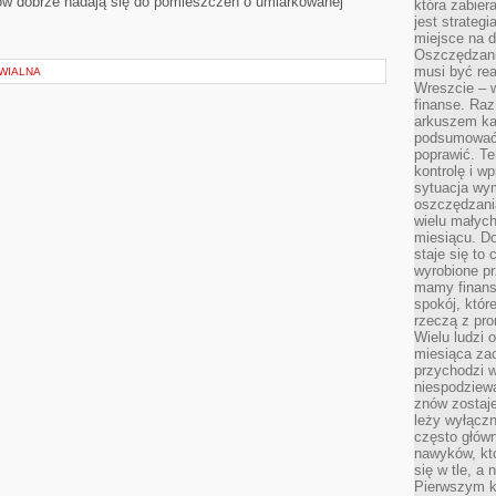
ów dobrze nadają się do pomieszczeń o umiarkowanej
która zabie
jest strateg
miejsce na d
Oszczędzani
musi być rea
WIALNA
Wreszcie – w
finanse. Raz
arkuszem ka
podsumować 
poprawić. Te
kontrolę i w
sytuacja wym
oszczędzania
wielu małych
miesiącu. D
staje się to 
wyrobione p
mamy finans
spokój, któr
rzeczą z pro
Wielu ludzi 
miesiąca za
przychodzi w
niespodziew
znów zostaje
leży wyłącz
często główn
nawyków, któ
się w tle, a 
Pierwszym k