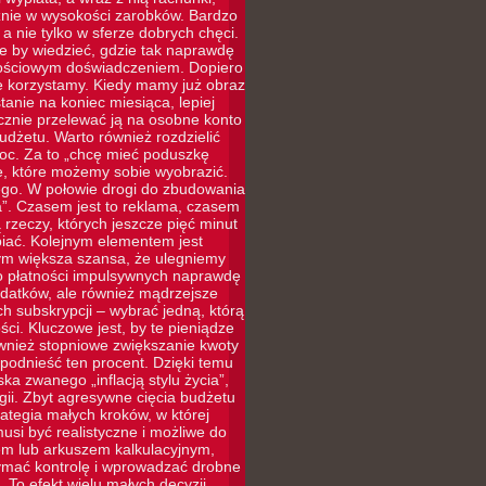
cznie w wysokości zarobków. Bardzo
a nie tylko w sferze dobrych chęci.
le by wiedzieć, gdzie tak naprawdę
rtościowym doświadczeniem. Dopiero
ie korzystamy. Kiedy mamy już obraz
tanie na koniec miesiąca, lepiej
ycznie przelewać ją na osobne konto
udżetu. Warto również rozdzielić
moc. Za to „chcę mieć poduszkę
e, które możemy sobie wyobrazić.
ego. W połowie drogi do zbudowania
”. Czasem jest to reklama, czasem
rzeczy, których jeszcze pięć minut
iać. Kolejnym elementem jest
tym większa szansa, że ulegniemy
 do płatności impulsywnych naprawdę
ydatków, ale również mądrzejsze
 subskrypcji – wybrać jedną, którą
ci. Kluczowe jest, by te pieniądze
ównież stopniowe zwiększanie kwoty
odnieść ten procent. Dzięki temu
ka zwanego „inflacją stylu życia”,
ii. Zbyt agresywne cięcia budżetu
rategia małych kroków, w której
si być realistyczne i możliwe do
iem lub arkuszem kalkulacyjnym,
zymać kontrolę i wprowadzać drobne
 To efekt wielu małych decyzji,