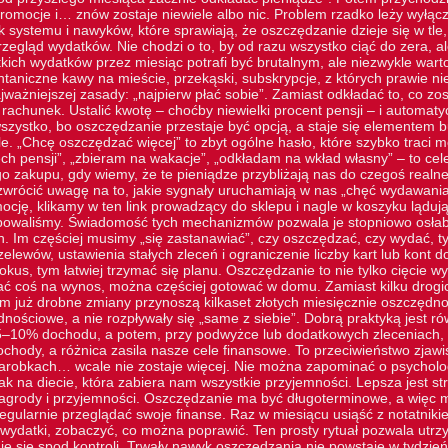
romocje i… znów zostaje niewiele albo nic. Problem rzadko leży wyłą
 systemu i nawyków, które sprawiają, że oszczędzanie dzieje się w tle, 
zegląd wydatków. Nie chodzi o to, by od razu wszystko ciąć do zera, a
tkich wydatków przez miesiąc potrafi być brutalnym, ale niezwykle wa
ontaniczne kawy na mieście, przekąski, subskrypcje, z których prawie n
ważniejszej zasady: „najpierw płać sobie”. Zamiast odkładać to, co zos
 rachunek. Ustalić kwotę – choćby niewielki procent pensji – i automat
szystko, bo oszczędzanie przestaje być opcją, a staje się elementem b
e. „Chcę oszczędzać więcej” to zbyt ogólne hasło, które szybko traci 
ch pensji”, „zbieram na wakacje”, „odkładam na wkład własny” – to cel
o zakupu, gdy wiemy, że te pieniądze przybliżają nas do czegoś realn
zwrócić uwagę na to, jakie sygnały uruchamiają w nas „chęć wydawania
ocję, klikamy w
ten link
prowadzący do sklepu i nagle w koszyku lądują 
ebowaliśmy. Świadomość tych mechanizmów pozwala je stopniowo osłab
h. Im częściej musimy „się zastanawiać”, czy oszczędzać, czy wydać, 
elewów, ustawienia stałych zleceń i ograniczenie liczby kart lub kont
kus, tym łatwiej trzymać się planu. Oszczędzanie to nie tylko cięcie w
ć coś na wynos, można częściej gotować w domu. Zamiast kilku drogich
 już drobne zmiany przynoszą kilkaset złotych miesięcznie oszczędnoś
dnościowe, a nie rozpływały się „same z siebie”. Dobrą praktyką jest r
–10% dochodu, a potem, przy podwyżce lub dodatkowych zleceniach, p
ochody, a różnica zasila nasze cele finansowe. To przeciwieństwo zjawis
zarobkach… wcale nie zostaje więcej. Nie można zapominać o psycholog
k na diecie, która zabiera nam wszystkie przyjemności. Lepsza jest st
grody i przyjemności. Oszczędzanie ma być długoterminowe, a więc mu
egularnie przeglądać swoje finanse. Raz w miesiącu usiąść z notatnik
ydatki, zobaczyć, co można poprawić. Ten prosty rytuał pozwala utr
e się spod kontroli. Trwały nawyk oszczędzania nie powstaje w tydzień.