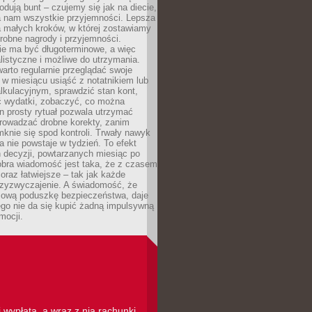
dują bunt – czujemy się jak na diecie,
ra nam wszystkie przyjemności. Lepsza
ia małych kroków, w której zostawiamy
robne nagrody i przyjemności.
e ma być długoterminowe, a więc
listyczne i możliwe do utrzymania.
arto regularnie przeglądać swoje
 w miesiącu usiąść z notatnikiem lub
lkulacyjnym, sprawdzić stan kont,
wydatki, zobaczyć, co można
n prosty rytuał pozwala utrzymać
prowadzać drobne korekty, zanim
knie się spod kontroli. Trwały nawyk
 nie powstaje w tydzień. To efekt
 decyzji, powtarzanych miesiąc po
obra wiadomość jest taka, że z czasem
coraz łatwiejsze – tak jak każde
rzyzwyczajenie. A świadomość, że
ową poduszkę bezpieczeństwa, daje
ego nie da się kupić żadną impulsywną
mocji.
 wypłata, a wraz z nią rachunki,