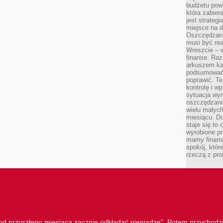
budżetu powo
która zabie
jest strateg
miejsce na d
Oszczędzani
musi być rea
Wreszcie – w
finanse. Raz
arkuszem ka
podsumować 
poprawić. Te
kontrolę i w
sytuacja wym
oszczędzania
wielu małych
miesiącu. D
staje się to 
wyrobione p
mamy finans
spokój, któr
rzeczą z pro
„od przyszłego miesiąca zacznie odkładać pieniądze”. Potem przychodzi