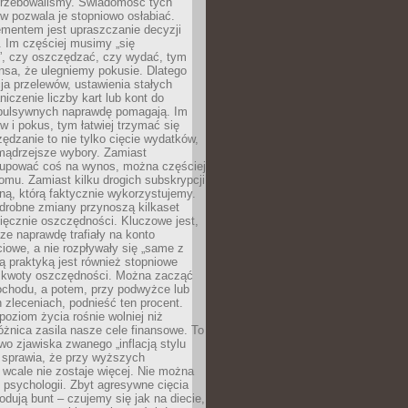
otrzebowaliśmy. Świadomość tych
 pozwala je stopniowo osłabiać.
ementem jest upraszczanie decyzji
 Im częściej musimy „się
”, czy oszczędzać, czy wydać, tym
nsa, że ulegniemy pokusie. Dlatego
a przelewów, ustawienia stałych
niczenie liczby kart lub kont do
mpulsywnych naprawdę pomagają. Im
 i pokus, tym łatwiej trzymać się
ędzanie to nie tylko cięcie wydatków,
 mądrzejsze wybory. Zamiast
kupować coś na wynos, można częściej
mu. Zamiast kilku drogich subskrypcji
ną, którą faktycznie wykorzystujemy.
drobne zmiany przynoszą kilkaset
ięcznie oszczędności. Kluczowe jest,
dze naprawdę trafiały na konto
owe, a nie rozpływały się „same z
rą praktyką jest również stopniowe
 kwoty oszczędności. Można zacząć
chodu, a potem, przy podwyżce lub
zleceniach, podnieść ten procent.
poziom życia rośnie wolniej niż
óżnica zasila nasze cele finansowe. To
wo zjawiska zwanego „inflacją stylu
e sprawia, że przy wyższych
wcale nie zostaje więcej. Nie można
psychologii. Zbyt agresywne cięcia
dują bunt – czujemy się jak na diecie,