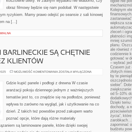
kosztowne bilety. W żadnym wypadku nie wiadomo, czy
ogóle nie p
MOŻE
mechanizmów
ZERKNĄĆ
obraz filmowy będzie się nam podobał. W następstwie
Kolejnym el
DO
INTERNETU
finansowych.
wnym ryzykiem. Mamy prawo odejść po seansie z sali kinowej
I
zastanawiać
OBEJRZEĆ
bem na […]
FILMY
większa sza
ONLINE
automatyzacj
ZA
zleceń i ogra
DARMO
WIALNA
BEZ
płatności i
LIMITU
mniej szumów
planu. Oszcz
ale również
 BARLINECKIE SĄ CHĘTNIE
codziennie 
gotować w do
Z KLIENTÓW
– wybrać jed
Czasem już 
złotych mies
DLACZEGO
 2025
MOŻLIWOŚĆ KOMENTOWANIA
ZOSTAŁA WYŁĄCZONA
DESKI
by te pienią
BARLINECKIE
oszczędności
SĄ
Gdzie kupić panele i podłogi z drewna W czasie
siebie”. Dob
CHĘTNIE
KUPOWANE
zwiększanie
aranżacji pokoju dziennego jednym z ważniejszych
PRZEZ
od 5–10% do
KLIENTÓW
tematów jest to, co znajdzie się na podłodze, ponieważ
dodatkowych 
Dzięki temu 
wpływa to zarówno na wygląd, jak i użytkowanie na co
dochody, a r
dzień. Z takich też powodów przed zakupem warto
przeciwieńst
życia”, któr
poznać opcje, które dają różne materiały
zarobkach… 
zapominać o 
zaniem są laminowane panele, które dzięki swojej
budżetu powo