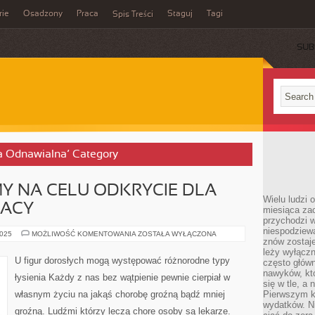
rie
Osadzony
Praca
Staguj
Tagi
Spis Treści
SUB
ka Odnawialna’ Category
MY NA CELU ODKRYCIE DLA
Wielu ludzi 
RACY
miesiąca za
przychodzi w
niespodziew
JEŻELI
2025
MOŻLIWOŚĆ KOMENTOWANIA
ZOSTAŁA WYŁĄCZONA
znów zostaje
POSIADAMY
NA
leży wyłącz
CELU
U figur dorosłych mogą występować różnorodne typy
często główn
ODKRYCIE
DLA
nawyków, któ
łysienia Każdy z nas bez wątpienie pewnie cierpiał w
SIEBIE
się w tle, a 
DOBREJ
własnym życiu na jakąś chorobę groźną bądź mniej
Pierwszym k
PRACY
wydatków. Ni
groźną. Ludźmi którzy leczą chore osoby są lekarze.