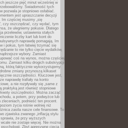
ych jeszcze pięć minut wcześniej w
otrzebowaliśmy. Świadomość tych
 pozwala je stopniowo osłabiać.
ementem jest upraszczanie decyzji
 Im częściej musimy „się
”, czy oszczędzać, czy wydać, tym
nsa, że ulegniemy pokusie. Dlatego
a przelewów, ustawienia stałych
niczenie liczby kart lub kont do
mpulsywnych naprawdę pomagają. Im
 i pokus, tym łatwiej trzymać się
ędzanie to nie tylko cięcie wydatków,
 mądrzejsze wybory. Zamiast
kupować coś na wynos, można częściej
mu. Zamiast kilku drogich subskrypcji
ną, którą faktycznie wykorzystujemy.
drobne zmiany przynoszą kilkaset
ięcznie oszczędności. Kluczowe jest,
dze naprawdę trafiały na konto
owe, a nie rozpływały się „same z
rą praktyką jest również stopniowe
 kwoty oszczędności. Można zacząć
chodu, a potem, przy podwyżce lub
zleceniach, podnieść ten procent.
poziom życia rośnie wolniej niż
óżnica zasila nasze cele finansowe. To
wo zjawiska zwanego „inflacją stylu
e sprawia, że przy wyższych
wcale nie zostaje więcej. Nie można
psychologii. Zbyt agresywne cięcia