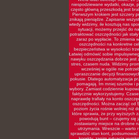
niespodziewane wydatki, okazje, p
często główną przeszkodą jest brak
Pierwszym krokiem jest szczery pr
znikają pieniądze. Zapisanie wszys
wtedy widzimy, ile kosztują nas sp
sytuacji, możemy przejść do naj
potraktować oszczędności jak stały
zaraz po wypłacie. To zmienia w
oszczędności na konkretne cel
bezpieczeństwa w wysokości trze
Łatwiej odmówić sobie impulsywneg
nawyku oszczędzania dobrze jest 
stres, czasem nuda. Widzimy prom
wcześniej w ogóle nie potrz
upraszczanie decyzji finansowyc
pokusie. Dlatego automatyzacja prz
pomagają. Im mniej szumów i po
wybory. Zamiast codziennie kupowa
faktycznie wykorzystujemy. Czasem
naprawdę trafiały na konto oszczę
oszczędności. Można zacząć od 5
poziom życia rośnie wolniej niż d
które sprawia, że przy wyższych 
powodują bunt – czujemy się ja
zostawiamy miejsce na drobne na
utrzymania. Wreszcie – warto r
sprawdzić stan kont, podsumować w
korekty, zanim sytuacja wymkni