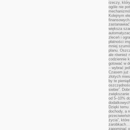
rzeczy, któr
ogóle nie p
mechanizmów
Kolejnym el
finansowych.
zastanawiać
większa sza
automatyzacj
zleceń i ogra
płatności i
mniej szumów
planu. Oszcz
ale również
codziennie 
gotować w do
– wybrać jed
Czasem już 
złotych mies
by te pienią
oszczędności
siebie”. Dob
zwiększanie
od 5–10% do
dodatkowych 
Dzięki temu 
dochody, a r
przeciwieńst
życia”, któr
zarobkach… 
zapominać o 