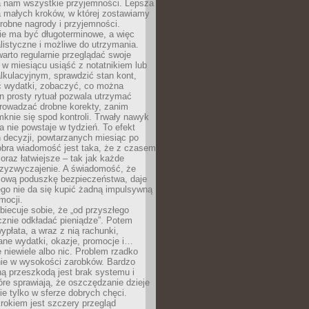
ra nam wszystkie przyjemności. Lepsza
ia małych kroków, w której zostawiamy
robne nagrody i przyjemności.
e ma być długoterminowe, a więc
listyczne i możliwe do utrzymania.
arto regularnie przeglądać swoje
 w miesiącu usiąść z notatnikiem lub
lkulacyjnym, sprawdzić stan kont,
wydatki, zobaczyć, co można
n prosty rytuał pozwala utrzymać
prowadzać drobne korekty, zanim
knie się spod kontroli. Trwały nawyk
 nie powstaje w tydzień. To efekt
 decyzji, powtarzanych miesiąc po
obra wiadomość jest taka, że z czasem
coraz łatwiejsze – tak jak każde
rzyzwyczajenie. A świadomość, że
ową poduszkę bezpieczeństwa, daje
ego nie da się kupić żadną impulsywną
mocji.
obiecuje sobie, że „od przyszłego
cznie odkładać pieniądze”. Potem
ypłata, a wraz z nią rachunki,
ane wydatki, okazje, promocje i…
 niewiele albo nic. Problem rzadko
nie w wysokości zarobków. Bardzo
ą przeszkodą jest brak systemu i
re sprawiają, że oszczędzanie dzieje
nie tylko w sferze dobrych chęci.
rokiem jest szczery przegląd