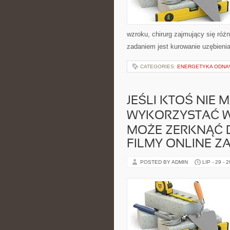
wzroku, chirurg zajmujący się róż
zadaniem jest kurowanie uzębienia.
CATEGORIES:
ENERGETYKA ODNA
JEŚLI KTOŚ NIE 
WYKORZYSTAĆ W
MOŻE ZERKNĄĆ D
FILMY ONLINE Z
POSTED BY ADMIN
LIP - 29 - 