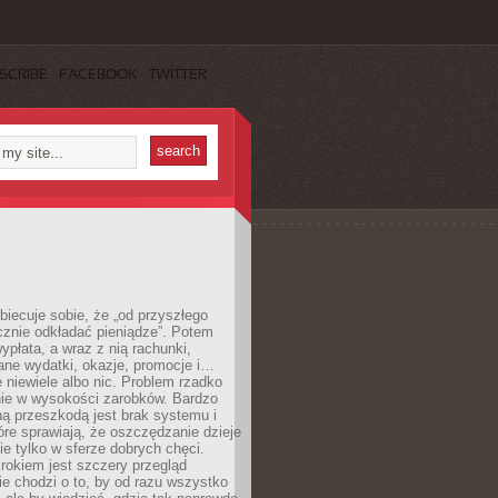
SCRIBE
FACEBOOK
TWITTER
obiecuje sobie, że „od przyszłego
cznie odkładać pieniądze”. Potem
ypłata, a wraz z nią rachunki,
ane wydatki, okazje, promocje i…
 niewiele albo nic. Problem rzadko
nie w wysokości zarobków. Bardzo
ą przeszkodą jest brak systemu i
re sprawiają, że oszczędzanie dzieje
nie tylko w sferze dobrych chęci.
rokiem jest szczery przegląd
e chodzi o to, by od razu wszystko