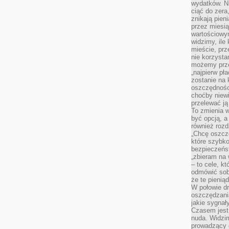
wydatków. Ni
ciąć do zera
znikają pien
przez miesią
wartościowy
widzimy, ile
mieście, prz
nie korzysta
możemy prze
„najpierw pł
zostanie na 
oszczędności
choćby niewi
przelewać ją
To zmienia 
być opcją, a
również rozd
„Chcę oszczę
które szybko
bezpieczeńst
„zbieram na 
– to cele, k
odmówić sob
że te pienią
W połowie d
oszczędzania
jakie sygnał
Czasem jest
nuda. Widzi
prowadzący d