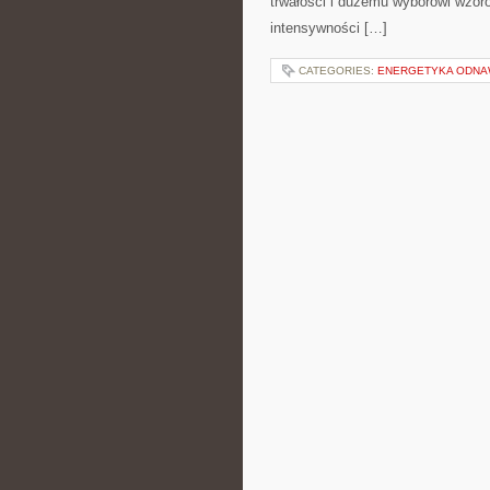
trwałości i dużemu wyborowi wzor
intensywności […]
CATEGORIES:
ENERGETYKA ODNA