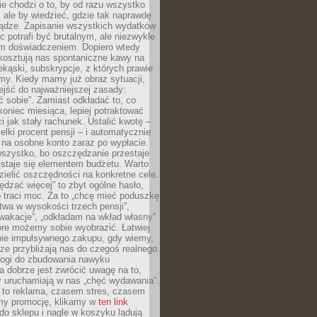
e chodzi o to, by od razu wszystko
, ale by wiedzieć, gdzie tak naprawdę
iądze. Zapisanie wszystkich wydatków
c potrafi być brutalnym, ale niezwykle
m doświadczeniem. Dopiero wtedy
 kosztują nas spontaniczne kawy na
ekąski, subskrypcje, z których prawie
my. Kiedy mamy już obraz sytuacji,
jść do najważniejszej zasady:
ać sobie”. Zamiast odkładać to, co
koniec miesiąca, lepiej potraktować
 jak stały rachunek. Ustalić kwotę –
elki procent pensji – i automatycznie
 na osobne konto zaraz po wypłacie.
wszystko, bo oszczędzanie przestaje
 staje się elementem budżetu. Warto
zielić oszczędności na konkretne cele.
dzać więcej” to zbyt ogólne hasło,
 traci moc. Za to „chcę mieć poduszkę
wa w wysokości trzech pensji”,
wakacje”, „odkładam na wkład własny”
tóre możemy sobie wyobrazić. Łatwiej
ie impulsywnego zakupu, gdy wiemy,
dze przybliżają nas do czegoś realnego.
rogi do zbudowania nawyku
 dobrze jest zwrócić uwagę na to,
y uruchamiają w nas „chęć wydawania”.
 to reklama, czasem stres, czasem
my promocję, klikamy w
ten link
o sklepu i nagle w koszyku lądują