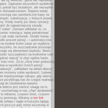
, ale by wiedzieć, gdzie tak naprawdę
iądze. Zapisanie wszystkich wydatków
c potrafi być brutalnym, ale niezwykle
m doświadczeniem. Dopiero wtedy
 kosztują nas spontaniczne kawy na
ekąski, subskrypcje, z których prawie
my. Kiedy mamy już obraz sytuacji,
jść do najważniejszej zasady:
ać sobie”. Zamiast odkładać to, co
koniec miesiąca, lepiej potraktować
 jak stały rachunek. Ustalić kwotę –
elki procent pensji – i automatycznie
 na osobne konto zaraz po wypłacie.
wszystko, bo oszczędzanie przestaje
 staje się elementem budżetu. Warto
zielić oszczędności na konkretne cele.
dzać więcej” to zbyt ogólne hasło,
 traci moc. Za to „chcę mieć poduszkę
wa w wysokości trzech pensji”,
wakacje”, „odkładam na wkład własny”
tóre możemy sobie wyobrazić. Łatwiej
ie impulsywnego zakupu, gdy wiemy,
dze przybliżają nas do czegoś realnego.
rogi do zbudowania nawyku
 dobrze jest zwrócić uwagę na to,
y uruchamiają w nas „chęć wydawania”.
 to reklama, czasem stres, czasem
my promocję, klikamy w
ten link
o sklepu i nagle w koszyku lądują
ych jeszcze pięć minut wcześniej w