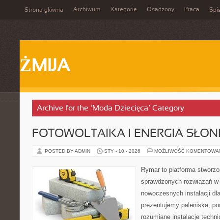
Archiwum
Kategorie
Osadzony
Praca
Strona główna
Spis
ŻMIJA
Archive for the ‘Moda Dziecięca’ Category
FOTOWOLTAIKA I ENERGIA SŁO
POSTED BY ADMIN
STY - 10 - 2026
MOŻLIWOŚĆ KOMENTOWA
Rymar to platforma stworzo
sprawdzonych rozwiązań w 
nowoczesnych instalacji dl
prezentujemy paleniska, po
rozumiane instalacje techn