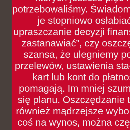
potrzebowaliśmy. Świado
je stopniowo osłabia
upraszczanie decyzji fina
zastanawiać”, czy oszcz
szansa, że ulegniemy p
przelewów, ustawienia stał
kart lub kont do płat
pomagają. Im mniej szumó
się planu. Oszczędzanie t
również mądrzejsze wybo
coś na wynos, można czę