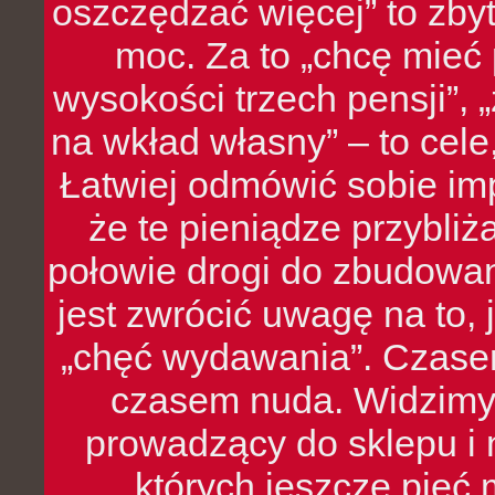
oszczędzać więcej” to zbyt
moc. Za to „chcę mie
wysokości trzech pensji”,
na wkład własny” – to cel
Łatwiej odmówić sobie i
że te pieniądze przybli
połowie drogi do zbudowa
jest zwrócić uwagę na to,
„chęć wydawania”. Czasem
czasem nuda. Widzimy
prowadzący do sklepu i 
których jeszcze pięć 