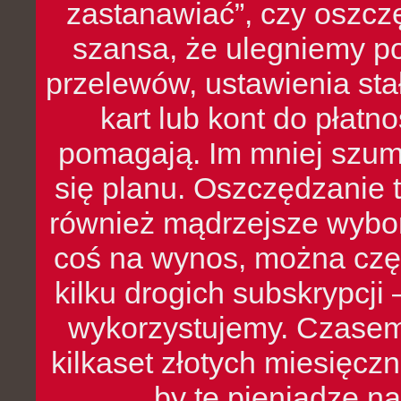
zastanawiać”, czy oszcz
szansa, że ulegniemy p
przelewów, ustawienia stał
kart lub kont do płat
pomagają. Im mniej szumó
się planu. Oszczędzanie t
również mądrzejsze wybo
coś na wynos, można czę
kilku drogich subskrypcji 
wykorzystujemy. Czasem
kilkaset złotych miesięcz
by te pieniądze na