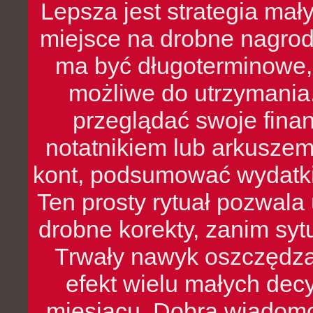
Lepsza jest strategia mał
miejsce na drobne nagrod
ma być długoterminowe, 
możliwe do utrzymania.
przeglądać swoje fina
notatnikiem lub arkuszem
kont, podsumować wydatki
Ten prosty rytuał pozwala
drobne korekty, zanim syt
Trwały nawyk oszczędzan
efekt wielu małych dec
miesiącu. Dobra wiadomoś