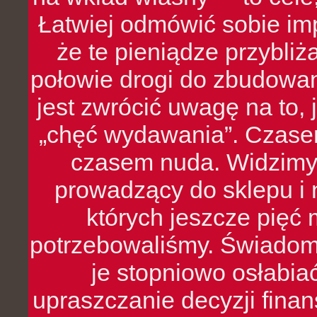
Łatwiej odmówić sobie i
że te pieniądze przybli
połowie drogi do zbudowa
jest zwrócić uwagę na to,
„chęć wydawania”. Czasem
czasem nuda. Widzimy
prowadzący do sklepu i 
których jeszcze pięć 
potrzebowaliśmy. Świado
je stopniowo osłabia
upraszczanie decyzji fina