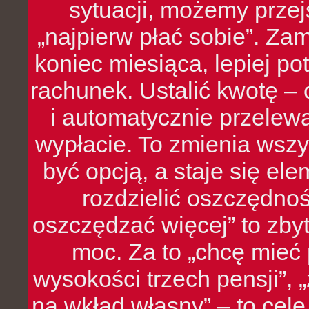
sytuacji, możemy przej
„najpierw płać sobie”. Zam
koniec miesiąca, lepiej po
rachunek. Ustalić kwotę – 
i automatycznie przelew
wypłacie. To zmienia wszy
być opcją, a staje się e
rozdzielić oszczędnoś
oszczędzać więcej” to zbyt
moc. Za to „chcę mie
wysokości trzech pensji”,
na wkład własny” – to cel