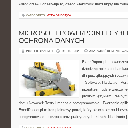
wśród drzew i obserwuje to, czego większość ludzi nigdy nie zob
CATEGORIES:
MODA DZIECIĘCA
MICROSOFT POWERPOINT I CYBE
OCHRONA DANYCH
POSTED BY ADMIN
LIS - 15 - 2025
MOŻLIWOŚĆ KOMENTOWAN
ExcelRaport.pl – nowoczesny
dziedzinę aplikacji i hardwa
dla początkujących i zaaw
– Software, Hardware i Por
przestrzeń, gdzie wiedza te
prostym językiem i realnymi
domu.Nowości: Testy i recenzje oprogramowania i Tworzenie apli
ExcelRaport.pl to kompleksowy portal, który skupia się na kluczo
oprogramowaniu, sprzęcie oraz praktycznych trikach. Na stronie 
CATEGORIES:
MODA DZIECIĘCA