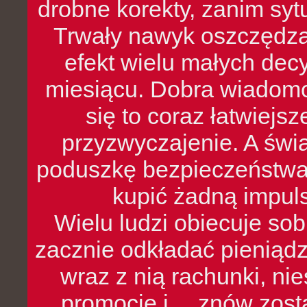
drobne korekty, zanim syt
Trwały nawyk oszczędzan
efekt wielu małych dec
miesiącu. Dobra wiadomoś
się to coraz łatwiejs
przyzwyczajenie. A św
poduszkę bezpieczeństwa, 
kupić żadną impul
Wielu ludzi obiecuje sob
zacznie odkładać pieniądz
wraz z nią rachunki, ni
promocje i… znów zosta