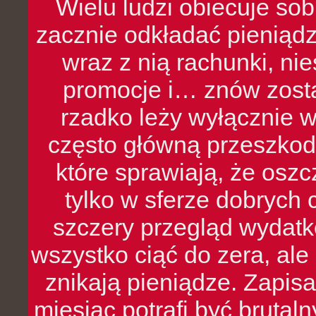
Wielu ludzi obiecuje sob
zacznie odkładać pieniądz
wraz z nią rachunki, ni
promocje i… znów zosta
rzadko leży wyłącznie 
często główną przeszkod
które sprawiają, że oszcz
tylko w sferze dobrych 
szczery przegląd wydatkó
wszystko ciąć do zera, ale
znikają pieniądze. Zapis
miesiąc potrafi być bruta