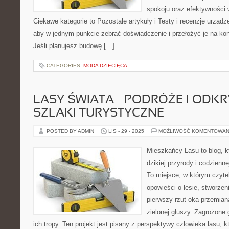
spokoju oraz efektywności w
Ciekawe kategorie to Pozostałe artykuły i Testy i recenzje urządz
aby w jednym punkcie zebrać doświadczenie i przełożyć je na ko
Jeśli planujesz budowę […]
CATEGORIES:
MODA DZIECIĘCA
LASY ŚWIATA – PODRÓŻE I ODKRY
SZLAKI TURYSTYCZNE
POSTED BY ADMIN
LIS - 29 - 2025
MOŻLIWOŚĆ KOMENTOWAN
Mieszkańcy Lasu to blog, kt
dzikiej przyrody i codzienn
To miejsce, w którym czyt
opowieści o lesie, stworzen
pierwszy rzut oka przemian
zielonej głuszy. Zagrożone g
ich tropy. Ten projekt jest pisany z perspektywy człowieka lasu, k