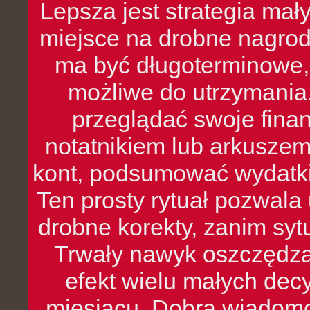
Lepsza jest strategia mał
miejsce na drobne nagrod
ma być długoterminowe, 
możliwe do utrzymania.
przeglądać swoje fina
notatnikiem lub arkuszem
kont, podsumować wydatki
Ten prosty rytuał pozwala
drobne korekty, zanim syt
Trwały nawyk oszczędzan
efekt wielu małych dec
miesiącu. Dobra wiadomoś