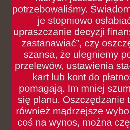
potrzebowaliśmy. Świado
je stopniowo osłabia
upraszczanie decyzji fina
zastanawiać”, czy oszcz
szansa, że ulegniemy p
przelewów, ustawienia stał
kart lub kont do płat
pomagają. Im mniej szumó
się planu. Oszczędzanie t
również mądrzejsze wybo
coś na wynos, można czę