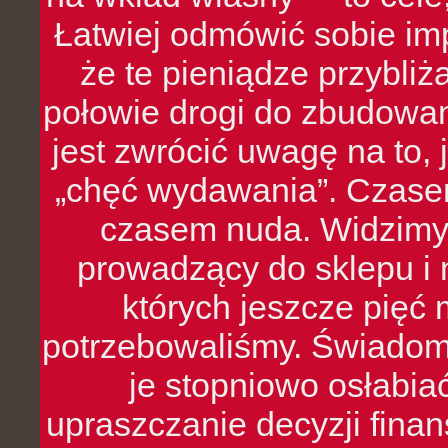
Łatwiej odmówić sobie i
że te pieniądze przybli
połowie drogi do zbudowa
jest zwrócić uwagę na to,
„chęć wydawania”. Czasem
czasem nuda. Widzimy
prowadzący do sklepu i 
których jeszcze pięć 
potrzebowaliśmy. Świado
je stopniowo osłabia
upraszczanie decyzji fina