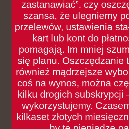
zastanawiać”, czy oszcz
szansa, że ulegniemy p
przelewów, ustawienia stał
kart lub kont do płat
pomagają. Im mniej szumó
się planu. Oszczędzanie t
również mądrzejsze wybo
coś na wynos, można czę
kilku drogich subskrypcji 
wykorzystujemy. Czasem
kilkaset złotych miesięcz
by te pieniądze na