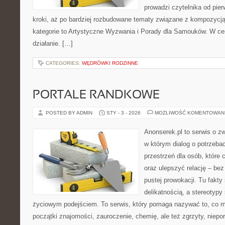
prowadzi czytelnika od pie
kroki, aż po bardziej rozbudowane tematy związane z kompozycj
kategorie to Artystyczne Wyzwania i Porady dla Samouków. W cen
działanie. […]
CATEGORIES:
WĘDRÓWKI RODZINNE
PORTALE RANDKOWE
POSTED BY ADMIN
STY - 3 - 2026
MOŻLIWOŚĆ KOMENTOWAN
Anonserek.pl to serwis o z
w którym dialog o potrzebac
przestrzeń dla osób, które 
oraz ulepszyć relację – bez
pustej prowokacji. Tu fakty
delikatnością, a stereotypy
życiowym podejściem. To serwis, który pomaga nazywać to, co m
początki znajomości, zauroczenie, chemię, ale też zgrzyty, niepor