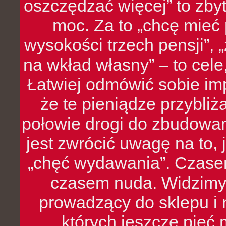
oszczędzać więcej” to zbyt
moc. Za to „chcę mie
wysokości trzech pensji”,
na wkład własny” – to cel
Łatwiej odmówić sobie i
że te pieniądze przybli
połowie drogi do zbudowa
jest zwrócić uwagę na to,
„chęć wydawania”. Czasem
czasem nuda. Widzimy
prowadzący do sklepu i 
których jeszcze pięć 