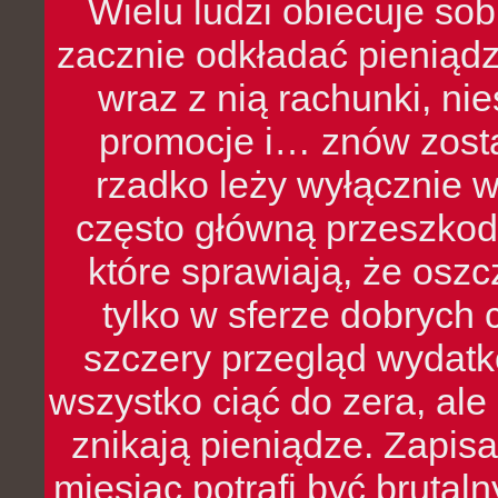
Wielu ludzi obiecuje sob
zacznie odkładać pieniądz
wraz z nią rachunki, ni
promocje i… znów zosta
rzadko leży wyłącznie 
często główną przeszkod
które sprawiają, że oszcz
tylko w sferze dobrych 
szczery przegląd wydatkó
wszystko ciąć do zera, ale
znikają pieniądze. Zapis
miesiąc potrafi być bruta