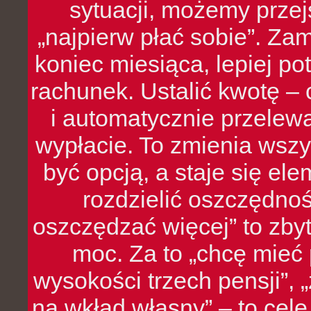
sytuacji, możemy przej
„najpierw płać sobie”. Zam
koniec miesiąca, lepiej po
rachunek. Ustalić kwotę – 
i automatycznie przelew
wypłacie. To zmienia wszy
być opcją, a staje się e
rozdzielić oszczędnoś
oszczędzać więcej” to zbyt
moc. Za to „chcę mie
wysokości trzech pensji”,
na wkład własny” – to cel