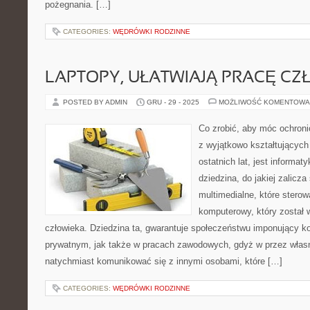
pożegnania. […]
CATEGORIES:
WĘDRÓWKI RODZINNE
LAPTOPY, UŁATWIAJĄ PRACĘ CZ
POSTED BY ADMIN
GRU - 29 - 2025
MOŻLIWOŚĆ KOMENTOWA
Co zrobić, aby móc ochroni
z wyjątkowo kształtujących 
ostatnich lat, jest informa
dziedzina, do jakiej zalicz
multimedialne, które stero
komputerowy, który został
człowieka. Dziedzina ta, gwarantuje społeczeństwu imponujący k
prywatnym, jak także w pracach zawodowych, gdyż w przez włas
natychmiast komunikować się z innymi osobami, które […]
CATEGORIES:
WĘDRÓWKI RODZINNE