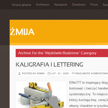
Archiwum
Kategorie
Osadzony
Praca
Strona główna
Spis
ŻMIJA
Archive for the ‘Wędrówki Rodzinne’ Category
KALIGRAFIA I LETTERING
POSTED BY ADMIN
LUT - 21 - 2026
MOŻLIWOŚĆ KOMENTOWA
Elfiki777 to inspirujący blo
ilustrować i ćwiczyć handwr
systematyczny. To miejsce 
którzy kochają linię, cenią
własny charakter w rysunku