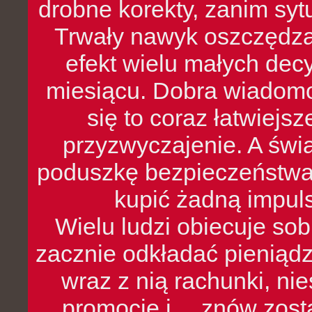
drobne korekty, zanim syt
Trwały nawyk oszczędzan
efekt wielu małych dec
miesiącu. Dobra wiadomoś
się to coraz łatwiejs
przyzwyczajenie. A św
poduszkę bezpieczeństwa, 
kupić żadną impul
Wielu ludzi obiecuje sob
zacznie odkładać pieniądz
wraz z nią rachunki, ni
promocje i… znów zosta