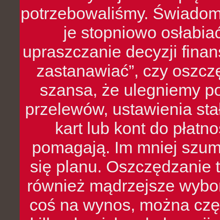
potrzebowaliśmy. Świado
je stopniowo osłabia
upraszczanie decyzji fina
zastanawiać”, czy oszcz
szansa, że ulegniemy p
przelewów, ustawienia stał
kart lub kont do płat
pomagają. Im mniej szumó
się planu. Oszczędzanie t
również mądrzejsze wybo
coś na wynos, można czę