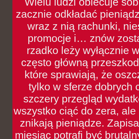
Wielu ludzi obiecuje sob
zacznie odkładać pieniądz
wraz z nią rachunki, ni
promocje i… znów zosta
rzadko leży wyłącznie 
często główną przeszkod
które sprawiają, że oszcz
tylko w sferze dobrych 
szczery przegląd wydatkó
wszystko ciąć do zera, ale
znikają pieniądze. Zapis
miesiąc potrafi być bruta