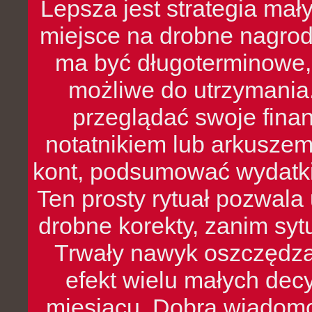
Lepsza jest strategia mał
miejsce na drobne nagrod
ma być długoterminowe, 
możliwe do utrzymania.
przeglądać swoje fina
notatnikiem lub arkuszem
kont, podsumować wydatki
Ten prosty rytuał pozwala
drobne korekty, zanim syt
Trwały nawyk oszczędzan
efekt wielu małych dec
miesiącu. Dobra wiadomoś