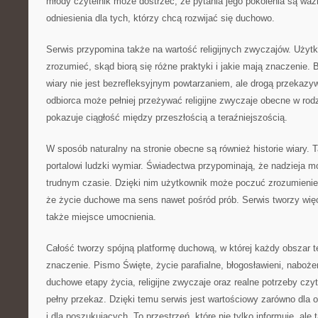
młody czytelnik może dostrzec, że pytania jego pokolenia są waż
odniesienia dla tych, którzy chcą rozwijać się duchowo.
Serwis przypomina także na wartość religijnych zwyczajów. Użytk
zrozumieć, skąd biorą się różne praktyki i jakie mają znaczenie. 
wiary nie jest bezrefleksyjnym powtarzaniem, ale drogą przekazy
odbiorca może pełniej przeżywać religijne zwyczaje obecne w rodzin
pokazuje ciągłość między przeszłością a teraźniejszością.
W sposób naturalny na stronie obecne są również historie wiary. T
portalowi ludzki wymiar. Świadectwa przypominają, że nadzieja 
trudnym czasie. Dzięki nim użytkownik może poczuć zrozumienie,
że życie duchowe ma sens nawet pośród prób. Serwis tworzy więc 
także miejsce umocnienia.
Całość tworzy spójną platformę duchową, w której każdy obszar
znaczenie. Pismo Święte, życie parafialne, błogosławieni, nabożeń
duchowe etapy życia, religijne zwyczaje oraz realne potrzeby czy
pełny przekaz. Dzięki temu serwis jest wartościowy zarówno dla 
i dla poszukujących. To przestrzeń, które nie tylko informuje, al