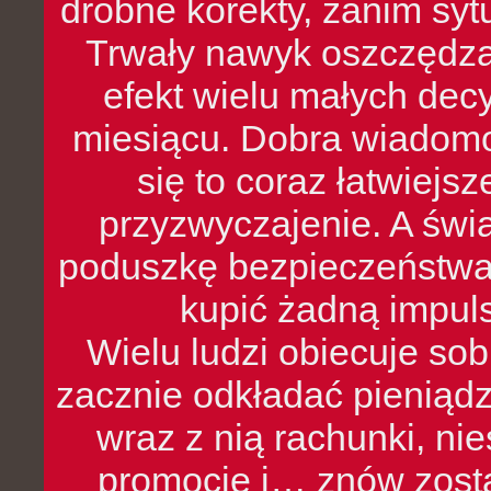
drobne korekty, zanim syt
Trwały nawyk oszczędzan
efekt wielu małych dec
miesiącu. Dobra wiadomoś
się to coraz łatwiejs
przyzwyczajenie. A św
poduszkę bezpieczeństwa, 
kupić żadną impul
Wielu ludzi obiecuje sob
zacznie odkładać pieniądz
wraz z nią rachunki, ni
promocje i… znów zosta