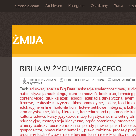
Archiwum
Kategorie
Osadzony
Praca
Strona główna
Spis
ŻMIJA
BIBLIA W ŻYCIU WIERZĄCEGO
POSTED BY ADMIN
POSTED ON KWI - 7 - 2026
MOŻLIWOŚĆ K
WYŁĄCZONA
Tagi:
adwokat
,
analiza Big Data
,
animacje społecznościowe
,
audi
automatyzacja marketingu
,
biuro tłumaczeń
,
book club
,
branding 
content video
,
druk książek
,
ebooki
,
edukacja turystyczna
,
event
filmowe
,
festiwale muzyczne
,
filmy promocyjne
,
folklor
,
food truck
edukacyjne online
,
hodowla koni
,
hotele butikowe
,
integracja kult
kino artystyczne
,
kluby literackie
,
komedia stand-up
,
koncerty ka
kultura ludowa
,
kursy językowe
,
mapy turystyczne
,
marketing afil
rekreacyjne
,
motoryzacja klasyczna
,
ogród botaniczny
,
organizac
planery podróży
,
podróże rodzinne
,
porady prawne
,
prasa bizneso
gospodarcze
,
prawo nieruchomości
,
prawo rodzinne
,
procesy prod
programy lojalnościowe
,
projektowanie logo
,
projekty graficzne
,
ps