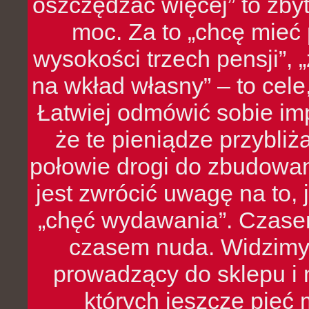
oszczędzać więcej” to zbyt
moc. Za to „chcę mie
wysokości trzech pensji”,
na wkład własny” – to cel
Łatwiej odmówić sobie i
że te pieniądze przybli
połowie drogi do zbudowa
jest zwrócić uwagę na to,
„chęć wydawania”. Czasem
czasem nuda. Widzimy
prowadzący do sklepu i 
których jeszcze pięć 