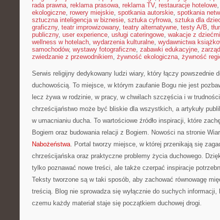
rada prawna
,
reklama prasowa
,
reklama TV
,
restauracje hotelowe
ekologiczne
,
rowery miejskie
,
spotkania autorskie
,
spotkania net
sztuczna inteligencja w biznesie
,
sztuka cyfrowa
,
sztuka dla dzie
graficzny
,
teatr improwizowany
,
teatry alternatywne
,
testy A/B
,
tł
publiczny
,
user experience
,
usługi cateringowe
,
wakacje z dziećm
wellness w hotelach
,
wydarzenia kulturalne
,
wydawnictwa książk
samochodów
,
wystawy fotograficzne
,
zabawki edukacyjne
,
zarzą
zwiedzanie z przewodnikiem
,
żywność ekologiczna
,
żywność regi
Serwis religijny dedykowany ludzi wiary, który łączy powszednie 
duchowością. To miejsce, w którym zaufanie Bogu nie jest pozb
lecz żywa w rodzinie, w pracy, w chwilach szczęścia i w trudnośc
chrześcijaństwo może być bliskie dla wszystkich, a artykuły publ
w umacnianiu ducha. To wartościowe źródło inspiracji, które zach
Bogiem oraz budowania relacji z Bogiem. Nowości na stronie Wia
Nabożeństwa
. Portal tworzy miejsce, w której przenikają się zagad
chrześcijańska oraz praktyczne problemy życia duchowego. Dzię
tylko poznawać nowe treści, ale także czerpać inspiracje potrze
Teksty tworzone są w taki sposób, aby zachować równowagę mię
treścią. Blog nie sprowadza się wyłącznie do suchych informacji, l
czemu każdy materiał staje się początkiem duchowej drogi.