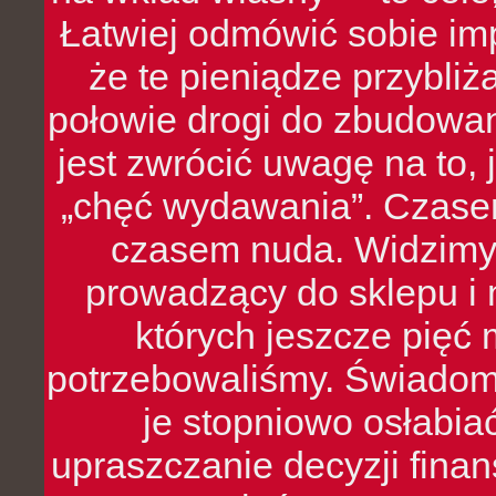
Łatwiej odmówić sobie i
że te pieniądze przybli
połowie drogi do zbudowa
jest zwrócić uwagę na to,
„chęć wydawania”. Czasem
czasem nuda. Widzimy
prowadzący do sklepu i 
których jeszcze pięć 
potrzebowaliśmy. Świado
je stopniowo osłabia
upraszczanie decyzji fina