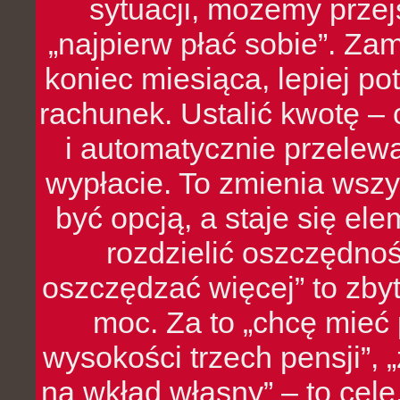
sytuacji, możemy przej
„najpierw płać sobie”. Zam
koniec miesiąca, lepiej po
rachunek. Ustalić kwotę – 
i automatycznie przelew
wypłacie. To zmienia wszy
być opcją, a staje się e
rozdzielić oszczędnoś
oszczędzać więcej” to zbyt
moc. Za to „chcę mie
wysokości trzech pensji”,
na wkład własny” – to cel