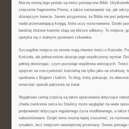
Mocną stroną tego portalu są treści poświęcone Biblii. Użytkown
znaczenie fragmentów Pisma, a także zastanawiać się, jak odczy
dzisiejszym świecie. Serwis przypomina, że Biblia nie jest jedyn
nadal przemawiającą księgą, która uczy rozeznawania. Dzięki j
bardziej złożone kwestie stają się bliższe odbiorcy. To miejsce, gd
spotyka się z realnymi pytaniami człowieka.
Szczególne miejsce na stronie mają również treści o Kościele. Port
Kościoła, ale jednocześnie ukazuje jego współczesny wymiar. Dz
pełniej dostrzegać, czym pozostaje wspólnota wierzących. Treści 
spojrzeć na rzeczywistość kościelną nie tylko jako na strukturę, 
spotkania z Bogiem i ludźmi. To blog, który pokazuje, że obecno
umacniać sposób patrzenia na świat.
Wyjątkowo cenną częścią są także opracowania dotyczące naboż
chwila zwrócenia serca ku Stwórcy może wyglądać na wiele sposo
podpowiedzi dotyczące regularnego życia modlitewnego, a także t
nabożeństwami. Dzięki temu można lepiej zrozumieć, że rozmowa
rytuałem, lecz miejscem wewnętrznej przemiany. Serwis pomaga