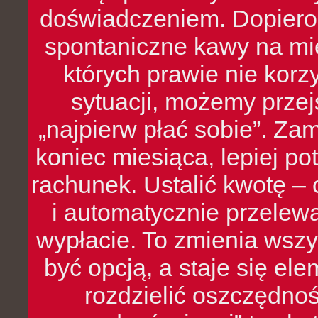
doświadczeniem. Dopiero 
spontaniczne kawy na mie
których prawie nie kor
sytuacji, możemy przej
„najpierw płać sobie”. Zam
koniec miesiąca, lepiej po
rachunek. Ustalić kwotę – 
i automatycznie przelew
wypłacie. To zmienia wszy
być opcją, a staje się e
rozdzielić oszczędnoś