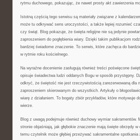
rytmu duchowego, pokazując, że nawet prosty akt zawierzenia m
Istotną częścią tego serwisu są materiały związane z kalendarz
może tu odkrywać sens uroczystości, a także lepiej rozumieć cz
czy świąt. Blog pokazuje, że święta religijne nie są jedynie powta
zaproszeniem do pogłębienia wiary. Dzięki takim publikacjom rodz
bardziej świadome znaczenie. To serwis, które zachęca do bardz
w rytmie roku kościelnego.
Na wyraźne docenienie zasługują również treści poświęcone święt
opisuje świadectwa ludzi oddanych Bogu w sposób przystępny. D
odkryć, że świętość nie jest rzeczywistością zarezerwowaną dla n
zaproszeniem skierowanym do wszystkich. Artykuły o błogosławio
wiarę z działaniem. To bogaty zbiór przykładów, które motywuje 
wierze.
Blog z uwagą podejmuje również duchowy wymiar sakramentów. M
stronie objaśniają, jak głębokie znaczenie mają święte obrzędy w
temu czytelnik może głębiej przeżywać sakramentalne spotkania