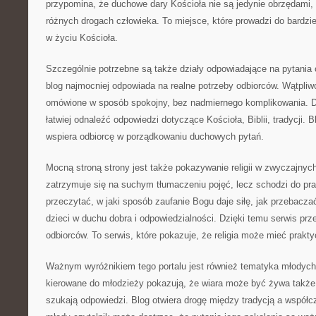
przypomina, że duchowe dary Kościoła nie są jedynie obrzędami,
różnych drogach człowieka. To miejsce, które prowadzi do bardz
w życiu Kościoła.
Szczególnie potrzebne są także działy odpowiadające na pytania c
blog najmocniej odpowiada na realne potrzeby odbiorców. Wątpliwo
omówione w sposób spokojny, bez nadmiernego komplikowania. 
łatwiej odnaleźć odpowiedzi dotyczące Kościoła, Biblii, tradycji. 
wspiera odbiorcę w porządkowaniu duchowych pytań.
Mocną stroną strony jest także pokazywanie religii w zwyczajnych
zatrzymuje się na suchym tłumaczeniu pojęć, lecz schodzi do pra
przeczytać, w jaki sposób zaufanie Bogu daje siłę, jak przebacz
dzieci w duchu dobra i odpowiedzialności. Dzięki temu serwis pr
odbiorców. To serwis, które pokazuje, że religia może mieć prakt
Ważnym wyróżnikiem tego portalu jest również tematyka młodych 
kierowane do młodzieży pokazują, że wiara może być żywa także d
szukają odpowiedzi. Blog otwiera drogę między tradycją a współc