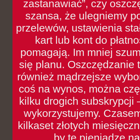
zastanawiać”, czy oszcz
szansa, że ulegniemy p
przelewów, ustawienia stał
kart lub kont do płat
pomagają. Im mniej szumó
się planu. Oszczędzanie t
również mądrzejsze wybo
coś na wynos, można czę
kilku drogich subskrypcji 
wykorzystujemy. Czasem
kilkaset złotych miesięcz
by te pieniądze na