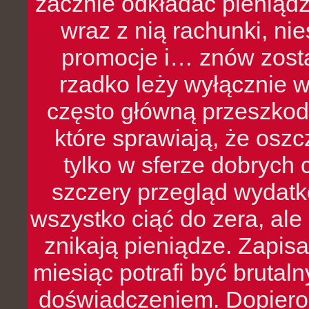
zacznie odkładać pieniądz
wraz z nią rachunki, ni
promocje i… znów zosta
rzadko leży wyłącznie 
często główną przeszkod
które sprawiają, że oszcz
tylko w sferze dobrych 
szczery przegląd wydatkó
wszystko ciąć do zera, ale
znikają pieniądze. Zapis
miesiąc potrafi być bruta
doświadczeniem. Dopiero 