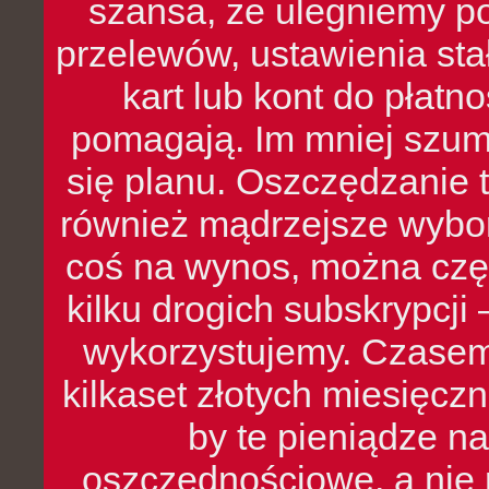
szansa, że ulegniemy p
przelewów, ustawienia stał
kart lub kont do płat
pomagają. Im mniej szumó
się planu. Oszczędzanie t
również mądrzejsze wybo
coś na wynos, można czę
kilku drogich subskrypcji 
wykorzystujemy. Czasem
kilkaset złotych miesięcz
by te pieniądze na
oszczędnościowe, a nie r