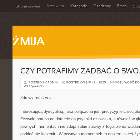
Archiwum
Kategorie
Osadzony
Praca
Strona główna
Spis
ŻMIJA
CZY POTRAFIMY ZADBAĆ O SWO
POSTED BY ADMIN
POSTED ON LIP - 2 - 2025
MOŻLIWOŚĆ K
WYŁĄCZONA
Zdrowy tryb życia
Interesującą dyscypliną, jaka połączona jest precyzyjnie z socjolo
Zezwala ona bo na dotarcie do psychiki człowieka, a również w g
pewnych momentach nie zdają sobie sprawy z tego, że na wiadom
poddać się leczeniu. W pewnych momentach to dopiero jakieś życ