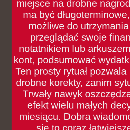
miejsce na drobne nagrod
ma być długoterminowe, 
możliwe do utrzymania.
przeglądać swoje fina
notatnikiem lub arkuszem
kont, podsumować wydatki
Ten prosty rytuał pozwala
drobne korekty, zanim syt
Trwały nawyk oszczędzan
efekt wielu małych dec
miesiącu. Dobra wiadomoś
się to coraz łatwiejs