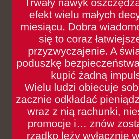
Trwały nawyk oszczędzan
efekt wielu małych dec
miesiącu. Dobra wiadomoś
się to coraz łatwiejs
przyzwyczajenie. A św
poduszkę bezpieczeństwa, 
kupić żadną impul
Wielu ludzi obiecuje sob
zacznie odkładać pieniądz
wraz z nią rachunki, ni
promocje i… znów zosta
rzadko leży wyłącznie 