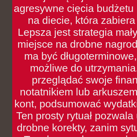
agresywne cięcia budżetu 
na diecie, która zabier
Lepsza jest strategia mał
miejsce na drobne nagrod
ma być długoterminowe, 
możliwe do utrzymania.
przeglądać swoje fina
notatnikiem lub arkuszem
kont, podsumować wydatki
Ten prosty rytuał pozwala
drobne korekty, zanim syt