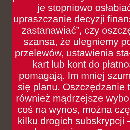
je stopniowo osłabia
upraszczanie decyzji fina
zastanawiać”, czy oszcz
szansa, że ulegniemy p
przelewów, ustawienia stał
kart lub kont do płat
pomagają. Im mniej szumó
się planu. Oszczędzanie t
również mądrzejsze wybo
coś na wynos, można czę
kilku drogich subskrypcji 