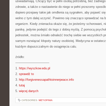
uświadamiają. Chcący być w pełni osobą potrzebną, bez żadnego
zdrowie, a także o nastawienie do niego w pełni przezorny sposób. 
dopiero przejawy takie jak omdlenia są sygnałem, aby pojawić się
wolno z tym dalej uczynić. Powinno się znacząco sprawdzać na 
organizm. Kiedy znienacka okaże się, że jesteśmy schorowani, 
panikę, jedynie podejść do tego z dobrą myślą. Z pomocą psycho
jednostek, można śmiało odnaleźć trochę siebie we wszystkich p
samym rozwiązać kłopoty natury osobistej. Medycyna w ostatecz
każdym dopuszczalnym do osiągnięcia calu.
źródło:
———————————
1.
https://wyszkow.edu.pl
2.
sprawdź to
3.
http://forgivenessapathtoinnerpeace.info
4.
tutaj
5.
więcej danych
CATEGORIES:
WET-OPINIA