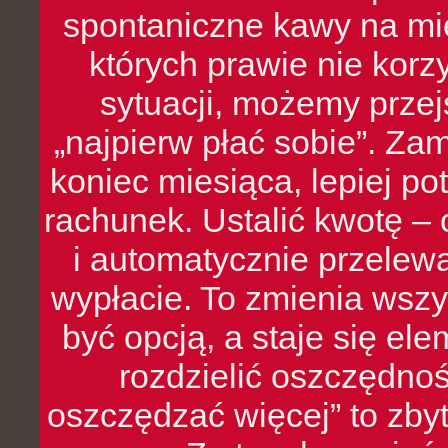
spontaniczne kawy na mie
których prawie nie kor
sytuacji, możemy przej
„najpierw płać sobie”. Zam
koniec miesiąca, lepiej po
rachunek. Ustalić kwotę – 
i automatycznie przelew
wypłacie. To zmienia wszy
być opcją, a staje się e
rozdzielić oszczędnoś
oszczędzać więcej” to zbyt