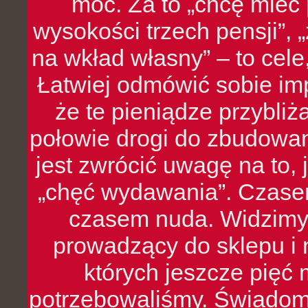
moc. Za to „chcę mie
wysokości trzech pensji”,
na wkład własny” – to cel
Łatwiej odmówić sobie i
że te pieniądze przybli
połowie drogi do zbudowa
jest zwrócić uwagę na to,
„chęć wydawania”. Czasem
czasem nuda. Widzimy
prowadzący do sklepu i 
których jeszcze pięć 
potrzebowaliśmy. Świado