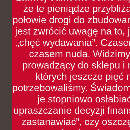
że te pieniądze przybli
połowie drogi do zbudowa
jest zwrócić uwagę na to,
„chęć wydawania”. Czasem
czasem nuda. Widzimy
prowadzący do sklepu i 
których jeszcze pięć 
potrzebowaliśmy. Świado
je stopniowo osłabia
upraszczanie decyzji fina
zastanawiać”, czy oszcz