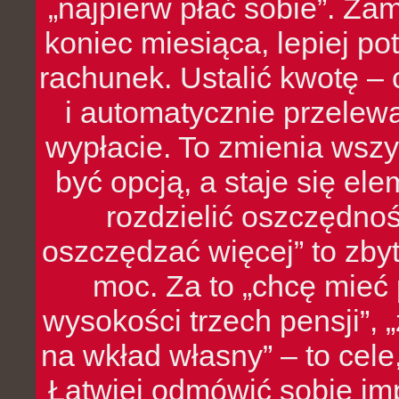
„najpierw płać sobie”. Zam
koniec miesiąca, lepiej po
rachunek. Ustalić kwotę – 
i automatycznie przelew
wypłacie. To zmienia wszy
być opcją, a staje się e
rozdzielić oszczędnoś
oszczędzać więcej” to zbyt
moc. Za to „chcę mie
wysokości trzech pensji”,
na wkład własny” – to cel
Łatwiej odmówić sobie i