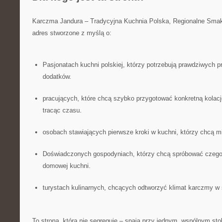
Karczma Jandura – Tradycyjna Kuchnia Polska, Regionalne Smak
adres stworzone z myślą o:
Pasjonatach kuchni polskiej, którzy potrzebują prawdziwych 
dodatków.
pracujących, które chcą szybko przygotować konkretną kolację 
tracąc czasu.
osobach stawiających pierwsze kroki w kuchni, którzy chcą 
Doświadczonych gospodyniach, którzy chcą spróbować czeg
domowej kuchni.
turystach kulinarnych, chcących odtworzyć klimat karczmy 
To strona, która nie segreguje – spaja przy jednym, wspólnym sto