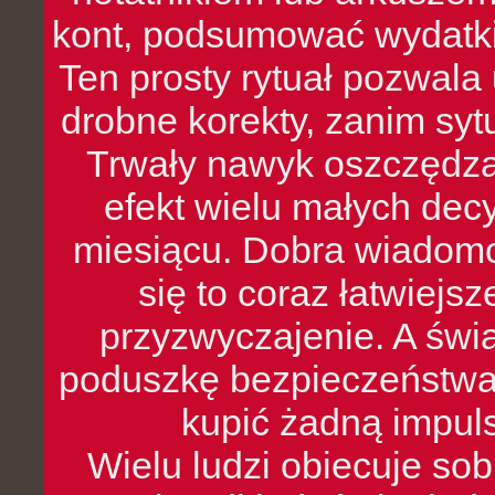
kont, podsumować wydatki
Ten prosty rytuał pozwala
drobne korekty, zanim syt
Trwały nawyk oszczędzan
efekt wielu małych dec
miesiącu. Dobra wiadomoś
się to coraz łatwiejs
przyzwyczajenie. A św
poduszkę bezpieczeństwa, 
kupić żadną impul
Wielu ludzi obiecuje sob