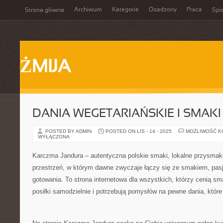
Archiwum
Kategorie
Osadzony
Praca
Strona główna
Spis
ŻMIJA
DANIA WEGETARIAŃSKIE I SMAKI
POSTED BY ADMIN
POSTED ON LIS - 14 - 2025
MOŻLIWOŚĆ 
WYŁĄCZONA
Karczma Jandura – autentyczna polskie smaki, lokalne przysmaki
przestrzeń, w którym dawne zwyczaje łączy się ze smakiem, pasj
gotowania. To strona internetowa dla wszystkich, którzy cenią sm
posiłki samodzielnie i potrzebują pomysłów na pewne dania, które