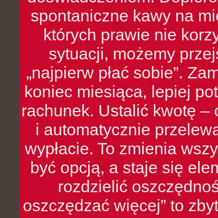
spontaniczne kawy na mie
których prawie nie kor
sytuacji, możemy przej
„najpierw płać sobie”. Zam
koniec miesiąca, lepiej po
rachunek. Ustalić kwotę – 
i automatycznie przelew
wypłacie. To zmienia wszy
być opcją, a staje się e
rozdzielić oszczędnoś
oszczędzać więcej” to zbyt