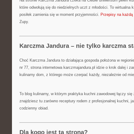
Na stronie Karczma Jandura czeka na Ciebie uniwersum pełen kus
które odwołują się do niedzielnych uczt z młodości. To wirtualna
posiłek zamienia się w moment przyjemności.
Przepisy na każdą 
Zupy.
Karczma Jandura – nie tylko karczma s
Choć Karczma Jandura to działająca gospoda położona w regionie
nr 77, strona internetowa karczmajandura.pl idzie o krok dalej i 
kulinarny dom, z którego może czerpać każdy, niezależnie od mi
To blog kulinarny, w którym praktyka kuchni zawodowej łączy się 
znajdziesz tu zarówno receptury rodem z profesjonalnej kuchni, ja
codzienny obiad.
Dla kogo jest ta strona?