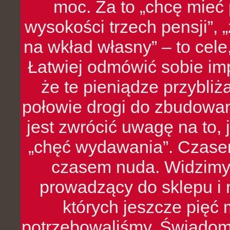
moc. Za to „chcę mie
wysokości trzech pensji”,
na wkład własny” – to cel
Łatwiej odmówić sobie i
że te pieniądze przybli
połowie drogi do zbudowa
jest zwrócić uwagę na to,
„chęć wydawania”. Czasem
czasem nuda. Widzimy
prowadzący do sklepu i 
których jeszcze pięć 
potrzebowaliśmy. Świado