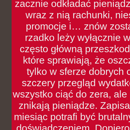
zacznie odkładać pieniądz
wraz z nią rachunki, ni
promocje i… znów zosta
rzadko leży wyłącznie 
często główną przeszkod
które sprawiają, że oszcz
tylko w sferze dobrych 
szczery przegląd wydatkó
wszystko ciąć do zera, ale
znikają pieniądze. Zapis
miesiąc potrafi być bruta
doświadczeniem. Dopiero 