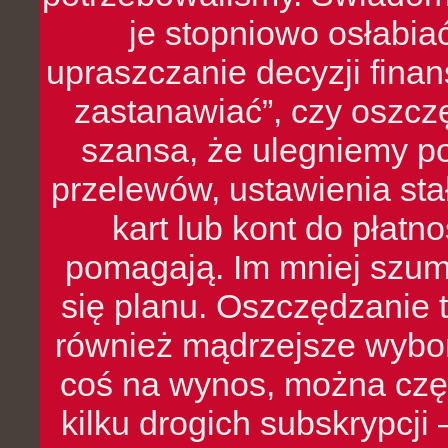
je stopniowo osłabia
upraszczanie decyzji fina
zastanawiać”, czy oszcz
szansa, że ulegniemy p
przelewów, ustawienia stał
kart lub kont do płat
pomagają. Im mniej szumó
się planu. Oszczędzanie t
również mądrzejsze wybo
coś na wynos, można czę
kilku drogich subskrypcji 