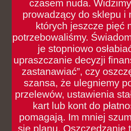
czasem nuda. Widzimy
prowadzący do sklepu i 
których jeszcze pięć 
potrzebowaliśmy. Świado
je stopniowo osłabia
upraszczanie decyzji fina
zastanawiać”, czy oszcz
szansa, że ulegniemy p
przelewów, ustawienia stał
kart lub kont do płat
pomagają. Im mniej szumó
się planu. Oszczędzanie t