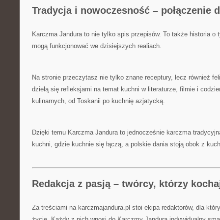
Tradycja i nowoczesność – połączenie
Karczma Jandura to nie tylko spis przepisów. To także historia o 
mogą funkcjonować we dzisiejszych realiach.
Na stronie przeczytasz nie tylko znane receptury, lecz również fel
dzielą się refleksjami na temat kuchni w literaturze, filmie i codz
kulinarnych, od Toskanii po kuchnię azjatycką.
Dzięki temu Karczma Jandura to jednocześnie karczma tradycyjna
kuchni, gdzie kuchnie się łączą, a polskie dania stoją obok z kuc
Redakcja z pasją – twórcy, którzy koch
Za treściami na karczmajandura.pl stoi ekipa redaktorów, dla któr
życie. Każdy z nich wnosi do Karczmy Jandura indywidualny smak