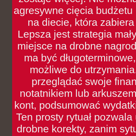
agresywne cięcia budżetu 
na diecie, która zabier
Lepsza jest strategia mał
miejsce na drobne nagrod
ma być długoterminowe, 
możliwe do utrzymania.
przeglądać swoje fina
notatnikiem lub arkuszem
kont, podsumować wydatki
Ten prosty rytuał pozwala
drobne korekty, zanim syt