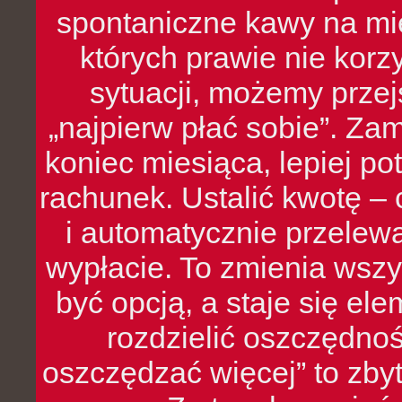
spontaniczne kawy na mie
których prawie nie kor
sytuacji, możemy przej
„najpierw płać sobie”. Zam
koniec miesiąca, lepiej po
rachunek. Ustalić kwotę – 
i automatycznie przelew
wypłacie. To zmienia wszy
być opcją, a staje się e
rozdzielić oszczędnoś
oszczędzać więcej” to zbyt