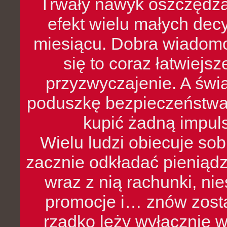
Trwały nawyk oszczędzan
efekt wielu małych dec
miesiącu. Dobra wiadomoś
się to coraz łatwiejs
przyzwyczajenie. A św
poduszkę bezpieczeństwa, 
kupić żadną impul
Wielu ludzi obiecuje sob
zacznie odkładać pieniądz
wraz z nią rachunki, ni
promocje i… znów zosta
rzadko leży wyłącznie 