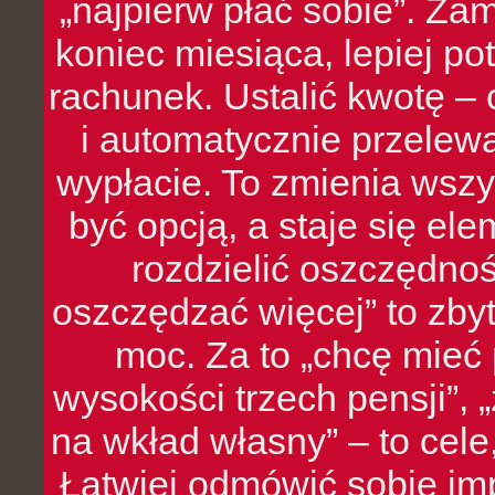
„najpierw płać sobie”. Zam
koniec miesiąca, lepiej po
rachunek. Ustalić kwotę – 
i automatycznie przelew
wypłacie. To zmienia wszy
być opcją, a staje się e
rozdzielić oszczędnoś
oszczędzać więcej” to zbyt
moc. Za to „chcę mie
wysokości trzech pensji”,
na wkład własny” – to cel
Łatwiej odmówić sobie i