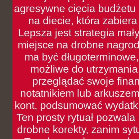
agresywne cięcia budżetu 
na diecie, która zabier
Lepsza jest strategia mał
miejsce na drobne nagrod
ma być długoterminowe, 
możliwe do utrzymania.
przeglądać swoje fina
notatnikiem lub arkuszem
kont, podsumować wydatki
Ten prosty rytuał pozwala
drobne korekty, zanim syt