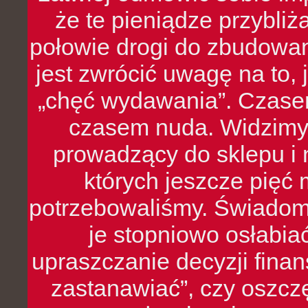
że te pieniądze przybli
połowie drogi do zbudowa
jest zwrócić uwagę na to,
„chęć wydawania”. Czasem
czasem nuda. Widzimy
prowadzący do sklepu i 
których jeszcze pięć 
potrzebowaliśmy. Świado
je stopniowo osłabia
upraszczanie decyzji fina
zastanawiać”, czy oszcz