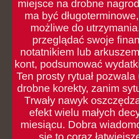
miejsce na drobne nagrod
ma być długoterminowe, 
możliwe do utrzymania.
przeglądać swoje fina
notatnikiem lub arkuszem
kont, podsumować wydatki
Ten prosty rytuał pozwala
drobne korekty, zanim syt
Trwały nawyk oszczędzan
efekt wielu małych dec
miesiącu. Dobra wiadomoś
się to coraz łatwiejs