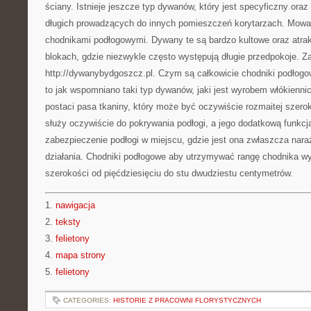
ściany. Istnieje jeszcze typ dywanów, który jest specyficzny oraz
długich prowadzących do innych pomieszczeń korytarzach. Mow
chodnikami podłogowymi. Dywany te są bardzo kultowe oraz atra
blokach, gdzie niezwykle często występują długie przedpokoje. 
http://dywanybydgoszcz.pl. Czym są całkowicie chodniki podłog
to jak wspomniano taki typ dywanów, jaki jest wyrobem włókienn
postaci pasa tkaniny, który może być oczywiście rozmaitej szerok
służy oczywiście do pokrywania podłogi, a jego dodatkową funkcją
zabezpieczenie podłogi w miejscu, gdzie jest ona zwłaszcza nara
działania. Chodniki podłogowe aby utrzymywać rangę chodnika w
szerokości od pięćdziesięciu do stu dwudziestu centymetrów.
1.
nawigacja
2.
teksty
3.
felietony
4.
mapa strony
5.
felietony
CATEGORIES:
HISTORIE Z PRACOWNI FLORYSTYCZNYCH