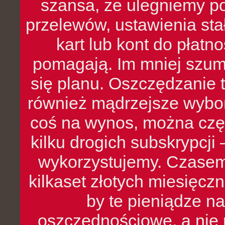
szansa, że ulegniemy p
przelewów, ustawienia stał
kart lub kont do płat
pomagają. Im mniej szumó
się planu. Oszczędzanie t
również mądrzejsze wybo
coś na wynos, można czę
kilku drogich subskrypcji 
wykorzystujemy. Czasem
kilkaset złotych miesięcz
by te pieniądze na
oszczędnościowe, a nie r