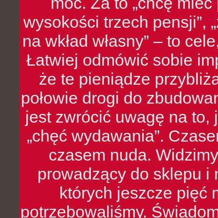
moc. Za to „chcę mie
wysokości trzech pensji”,
na wkład własny” – to cel
Łatwiej odmówić sobie i
że te pieniądze przybli
połowie drogi do zbudowa
jest zwrócić uwagę na to,
„chęć wydawania”. Czasem
czasem nuda. Widzimy
prowadzący do sklepu i 
których jeszcze pięć 
potrzebowaliśmy. Świado