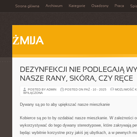
Archiwum
Kategorie
Osadzony
Praca
Strona główna
Spis
ŻMIJA
DEZYNFEKCJI NIE PODLEGAJĄ W
NASZE RANY, SKÓRA, CZY RĘCE
POSTED BY ADMIN
POSTED ON PAŹ - 10 - 2025
MOŻLIWOŚĆ 
WYŁĄCZONA
Dywany są po to aby upiększać nasze mieszkanie
Kobierce są po to by ozdabiać nasze mieszkanie. W zależności
wykorzystywać do tego dywany stereotypowe, które zakrywają pe
będąc wybitnie korzystne przy jakiś jej ubytkach, a w pewnych 