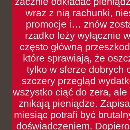
zacznie odkładać pieniądz
wraz z nią rachunki, ni
promocje i… znów zosta
rzadko leży wyłącznie 
często główną przeszkod
które sprawiają, że oszcz
tylko w sferze dobrych 
szczery przegląd wydatkó
wszystko ciąć do zera, ale
znikają pieniądze. Zapis
miesiąc potrafi być bruta
doświadczeniem. Dopiero 