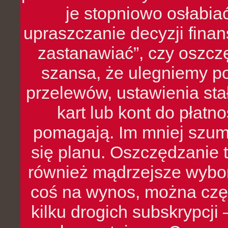
je stopniowo osłabia
upraszczanie decyzji fina
zastanawiać”, czy oszcz
szansa, że ulegniemy p
przelewów, ustawienia stał
kart lub kont do płat
pomagają. Im mniej szumó
się planu. Oszczędzanie t
również mądrzejsze wybo
coś na wynos, można czę
kilku drogich subskrypcji 