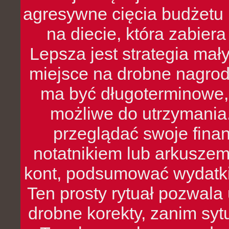
agresywne cięcia budżetu 
na diecie, która zabier
Lepsza jest strategia mał
miejsce na drobne nagrod
ma być długoterminowe, 
możliwe do utrzymania.
przeglądać swoje fina
notatnikiem lub arkuszem
kont, podsumować wydatki
Ten prosty rytuał pozwala
drobne korekty, zanim syt