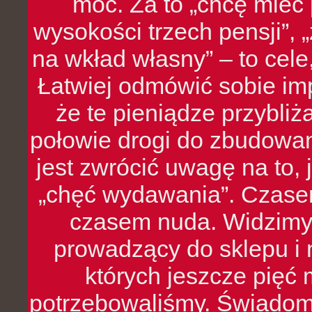
moc. Za to „chcę mie
wysokości trzech pensji”,
na wkład własny” – to cel
Łatwiej odmówić sobie i
że te pieniądze przybli
połowie drogi do zbudowa
jest zwrócić uwagę na to,
„chęć wydawania”. Czasem
czasem nuda. Widzimy
prowadzący do sklepu i 
których jeszcze pięć 
potrzebowaliśmy. Świado