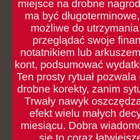
miejsce na drobne nagrod
ma być długoterminowe, 
możliwe do utrzymania.
przeglądać swoje fina
notatnikiem lub arkuszem
kont, podsumować wydatki
Ten prosty rytuał pozwala
drobne korekty, zanim syt
Trwały nawyk oszczędzan
efekt wielu małych dec
miesiącu. Dobra wiadomoś
się to coraz łatwiejs