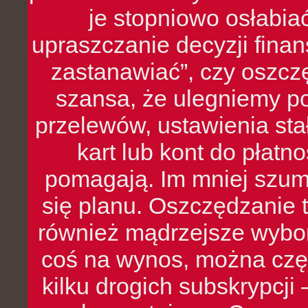
je stopniowo osłabia
upraszczanie decyzji fina
zastanawiać”, czy oszcz
szansa, że ulegniemy p
przelewów, ustawienia stał
kart lub kont do płat
pomagają. Im mniej szumó
się planu. Oszczędzanie t
również mądrzejsze wybo
coś na wynos, można czę
kilku drogich subskrypcji 