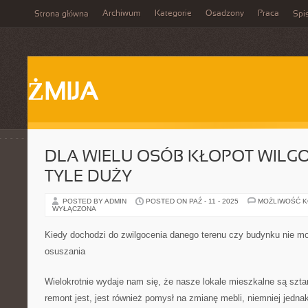
Archiwum
Kategorie
Osadzony
Praca
Strona główna
Spis
ŻMIJA
DLA WIELU OSÓB KŁOPOT WILGOC
TYLE DUŻY
POSTED BY ADMIN
POSTED ON PAŹ - 11 - 2025
MOŻLIWOŚĆ 
WYŁĄCZONA
Kiedy dochodzi do zwilgocenia danego terenu czy budynku nie mo
osuszania
Wielokrotnie wydaje nam się, że nasze lokale mieszkalne są sz
remont jest, jest również pomysł na zmianę mebli, niemniej jedn