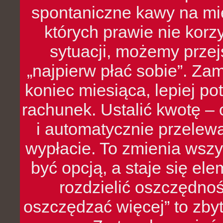
spontaniczne kawy na mie
których prawie nie kor
sytuacji, możemy przej
„najpierw płać sobie”. Zam
koniec miesiąca, lepiej po
rachunek. Ustalić kwotę – 
i automatycznie przelew
wypłacie. To zmienia wszy
być opcją, a staje się e
rozdzielić oszczędnoś
oszczędzać więcej” to zbyt