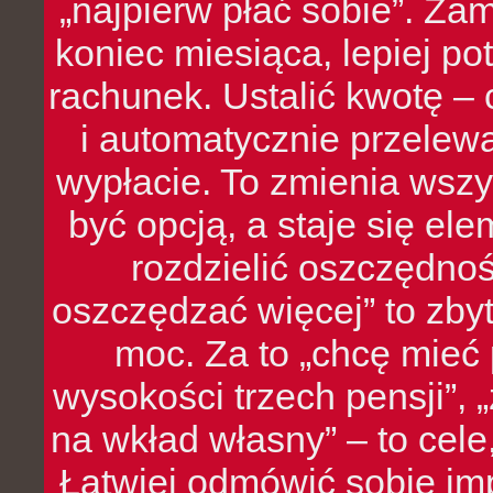
„najpierw płać sobie”. Zam
koniec miesiąca, lepiej po
rachunek. Ustalić kwotę – 
i automatycznie przelew
wypłacie. To zmienia wszy
być opcją, a staje się e
rozdzielić oszczędnoś
oszczędzać więcej” to zbyt
moc. Za to „chcę mie
wysokości trzech pensji”,
na wkład własny” – to cel
Łatwiej odmówić sobie i