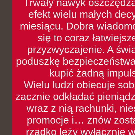
Trwały nawyk oszczędzan
efekt wielu małych dec
miesiącu. Dobra wiadomoś
się to coraz łatwiejs
przyzwyczajenie. A św
poduszkę bezpieczeństwa, 
kupić żadną impul
Wielu ludzi obiecuje sob
zacznie odkładać pieniądz
wraz z nią rachunki, ni
promocje i… znów zosta
rzadko leży wyłącznie 