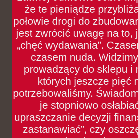
że te pieniądze przybli
połowie drogi do zbudowa
jest zwrócić uwagę na to,
„chęć wydawania”. Czasem
czasem nuda. Widzimy
prowadzący do sklepu i 
których jeszcze pięć 
potrzebowaliśmy. Świado
je stopniowo osłabia
upraszczanie decyzji fina
zastanawiać”, czy oszcz