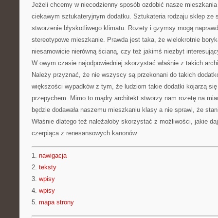
Jeżeli chcemy w niecodzienny sposób ozdobić nasze mieszkania 
ciekawym sztukateryjnym dodatku. Sztukateria rodzaju sklep ze 
stworzenie błyskotliwego klimatu. Rozety i gzymsy mogą napraw
stereotypowe mieszkanie. Prawda jest taka, że wielokrotnie bory
niesamowicie nierówną ścianą, czy też jakimś niezbyt interesu
W owym czasie najodpowiedniej skorzystać właśnie z takich arch
Należy przyznać, że nie wszyscy są przekonani do takich dodatk
większości wypadków z tym, że ludziom takie dodatki kojarzą się
przepychem. Mimo to mądry architekt stworzy nam rozetę na miar
będzie dodawała naszemu mieszkaniu klasy a nie sprawi, że stan
Właśnie dlatego też należałoby skorzystać z możliwości, jakie 
czerpiąca z renesansowych kanonów.
1.
nawigacja
2.
teksty
3.
wpisy
4.
wpisy
5.
mapa strony