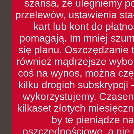
szansa, że ulegniemy p
przelewów, ustawienia stał
kart lub kont do płat
pomagają. Im mniej szumó
się planu. Oszczędzanie t
również mądrzejsze wybo
coś na wynos, można czę
kilku drogich subskrypcji 
wykorzystujemy. Czasem
kilkaset złotych miesięcz
by te pieniądze na
oszczędnościowe, a nie r