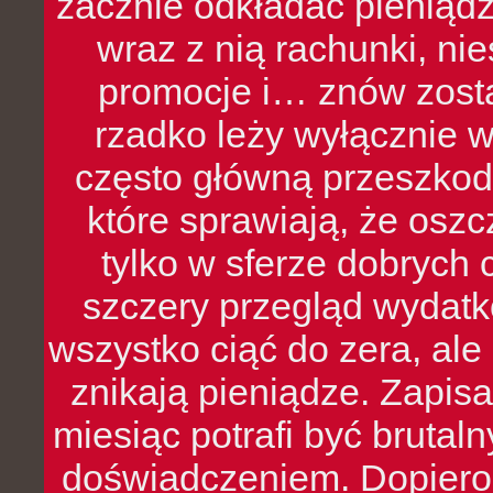
zacznie odkładać pieniądz
wraz z nią rachunki, ni
promocje i… znów zosta
rzadko leży wyłącznie 
często główną przeszkod
które sprawiają, że oszcz
tylko w sferze dobrych 
szczery przegląd wydatkó
wszystko ciąć do zera, ale
znikają pieniądze. Zapis
miesiąc potrafi być bruta
doświadczeniem. Dopiero 