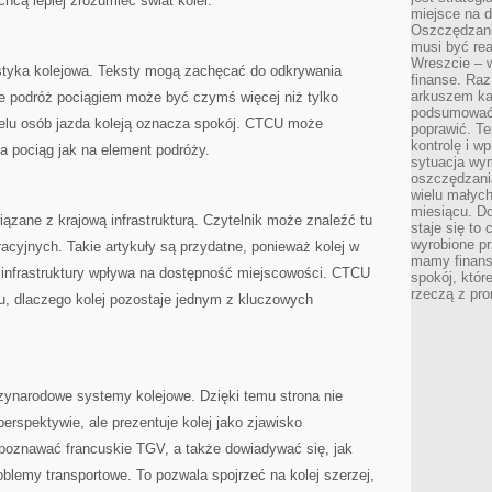
chcą lepiej zrozumieć świat kolei.
miejsce na d
Oszczędzani
musi być rea
Wreszcie – w
tyka kolejowa. Teksty mogą zachęcać do odkrywania
finanse. Raz
arkuszem ka
e podróż pociągiem może być czymś więcej niż tylko
podsumować 
ielu osób jazda koleją oznacza spokój. CTCU może
poprawić. Te
kontrolę i w
na pociąg jak na element podróży.
sytuacja wym
oszczędzania
wielu małych
miesiącu. D
ązane z krajową infrastrukturą. Czytelnik może znaleźć tu
staje się to 
wyrobione p
acyjnych. Takie artykuły są przydatne, ponieważ kolej w
mamy finans
j infrastruktury wpływa na dostępność miejscowości. CTCU
spokój, któr
rzeczą z pro
, dlaczego kolej pozostaje jednym z kluczowych
ynarodowe systemy kolejowe. Dzięki temu strona nie
erspektywie, ale prezentuje kolej jako zjawisko
poznawać francuskie TGV, a także dowiadywać się, jak
oblemy transportowe. To pozwala spojrzeć na kolej szerzej,