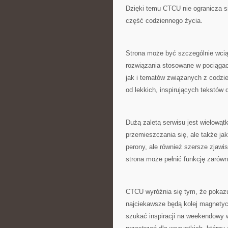
Dzięki temu CTCU nie ogranicza si
część codziennego życia.
Strona może być szczególnie wcią
rozwiązania stosowane w pociągac
jak i tematów związanych z codzi
od lekkich, inspirujących tekstów 
Dużą zaletą serwisu jest wielowątk
przemieszczania się, ale także ja
perony, ale również szersze zjawis
strona może pełnić funkcję zarów
CTCU wyróżnia się tym, że pokazuj
najciekawsze będą kolej magnetyc
szukać inspiracji na weekendowy 