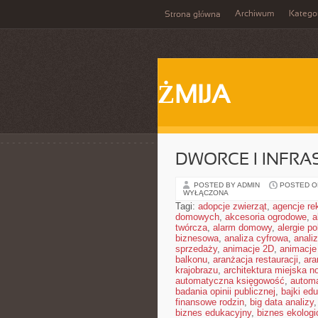
Archiwum
Katego
Strona główna
ŻMIJA
DWORCE I INFR
POSTED BY ADMIN
POSTED ON
WYŁĄCZONA
Tagi:
adopcje zwierząt
,
agencje r
domowych
,
akcesoria ogrodowe
,
a
twórcza
,
alarm domowy
,
alergie 
biznesowa
,
analiza cyfrowa
,
anali
sprzedaży
,
animacje 2D
,
animacje
balkonu
,
aranżacja restauracji
,
ara
krajobrazu
,
architektura miejska 
automatyczna księgowość
,
autom
badania opinii publicznej
,
bajki ed
finansowe rodzin
,
big data analizy
biznes edukacyjny
,
biznes ekologi