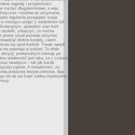
robne nagrody i przyjemności.
e ma być długoterminowe, a więc
listyczne i możliwe do utrzymania.
arto regularnie przeglądać swoje
 w miesiącu usiąść z notatnikiem lub
lkulacyjnym, sprawdzić stan kont,
wydatki, zobaczyć, co można
n prosty rytuał pozwala utrzymać
prowadzać drobne korekty, zanim
knie się spod kontroli. Trwały nawyk
 nie powstaje w tydzień. To efekt
 decyzji, powtarzanych miesiąc po
obra wiadomość jest taka, że z czasem
coraz łatwiejsze – tak jak każde
rzyzwyczajenie. A świadomość, że
ową poduszkę bezpieczeństwa, daje
ego nie da się kupić żadną impulsywną
mocji.