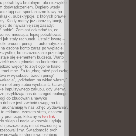
c potrafi być brutalnym, ale niezwykle
m doświadczeniem. Dopiero wtedy
 kosztują nas spontaniczne kawy na
ekąski, subskrypcje, z których prawie
my. Kiedy mamy już obraz sytuacji,
jść do najważniejszej zasady:
ać sobie”. Zamiast odkładać to, co
koniec miesiąca, lepiej potraktować
 jak stały rachunek. Ustalić kwotę –
elki procent pensji – i automatycznie
 na osobne konto zaraz po wypłacie.
wszystko, bo oszczędzanie przestaje
 staje się elementem budżetu. Warto
zielić oszczędności na konkretne cele.
dzać więcej” to zbyt ogólne hasło,
 traci moc. Za to „chcę mieć poduszkę
wa w wysokości trzech pensji”,
wakacje”, „odkładam na wkład własny”
tóre możemy sobie wyobrazić. Łatwiej
ie impulsywnego zakupu, gdy wiemy,
dze przybliżają nas do czegoś realnego.
rogi do zbudowania nawyku
 dobrze jest zwrócić uwagę na to,
y uruchamiają w nas „chęć wydawania”.
 to reklama, czasem stres, czasem
my promocję, klikamy w
ten link
o sklepu i nagle w koszyku lądują
ych jeszcze pięć minut wcześniej w
otrzebowaliśmy. Świadomość tych
 pozwala je stopniowo osłabiać.