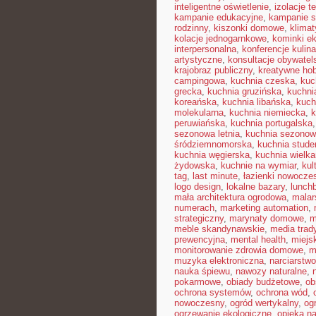
inteligentne oświetlenie
,
izolacje t
kampanie edukacyjne
,
kampanie s
rodzinny
,
kiszonki domowe
,
klimat
kolacje jednogarnkowe
,
kominki e
interpersonalna
,
konferencje kulin
artystyczne
,
konsultacje obywatel
krajobraz publiczny
,
kreatywne ho
campingowa
,
kuchnia czeska
,
kuc
grecka
,
kuchnia gruzińska
,
kuchni
koreańska
,
kuchnia libańska
,
kuch
molekularna
,
kuchnia niemiecka
,
k
peruwiańska
,
kuchnia portugalska
sezonowa letnia
,
kuchnia sezono
śródziemnomorska
,
kuchnia stud
kuchnia węgierska
,
kuchnia wielk
żydowska
,
kuchnie na wymiar
,
kul
tag
,
last minute
,
łazienki nowocze
logo design
,
lokalne bazary
,
lunch
mała architektura ogrodowa
,
malar
numerach
,
marketing automation
,
strategiczny
,
marynaty domowe
,
m
meble skandynawskie
,
media trad
prewencyjna
,
mental health
,
miejsk
monitorowanie zdrowia domowe
,
m
muzyka elektroniczna
,
narciarstw
nauka śpiewu
,
nawozy naturalne
,
pokarmowe
,
obiady budżetowe
,
ob
ochrona systemów
,
ochrona wód
,
nowoczesny
,
ogród wertykalny
,
og
ogrzewanie ekologiczne
,
opieka n