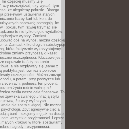
 Im częściej musimy „się
”, czy oszczędzać, czy wydać, tym
nsa, że ulegniemy pokusie. Dlatego
a przelewów, ustawienia stałych
niczenie liczby kart lub kont do
mpulsywnych naprawdę pomagają. Im
 i pokus, tym łatwiej trzymać się
ędzanie to nie tylko cięcie wydatków,
 mądrzejsze wybory. Zamiast
kupować coś na wynos, można częściej
mu. Zamiast kilku drogich subskrypcji
ną, którą faktycznie wykorzystujemy.
drobne zmiany przynoszą kilkaset
ięcznie oszczędności. Kluczowe jest,
dze naprawdę trafiały na konto
owe, a nie rozpływały się „same z
rą praktyką jest również stopniowe
 kwoty oszczędności. Można zacząć
chodu, a potem, przy podwyżce lub
zleceniach, podnieść ten procent.
poziom życia rośnie wolniej niż
óżnica zasila nasze cele finansowe. To
wo zjawiska zwanego „inflacją stylu
e sprawia, że przy wyższych
wcale nie zostaje więcej. Nie można
psychologii. Zbyt agresywne cięcia
dują bunt – czujemy się jak na diecie,
ra nam wszystkie przyjemności. Lepsza
ia małych kroków, w której zostawiamy
robne nagrody i przyjemności.