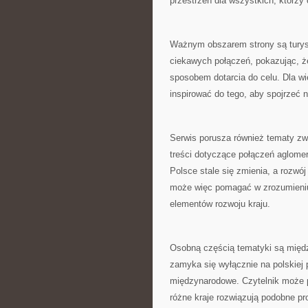
przestrzeń dla wszystkich, którzy 
Ważnym obszarem strony są turys
ciekawych połączeń, pokazując, ż
sposobem dotarcia do celu. Dla w
inspirować do tego, aby spojrzeć 
Serwis porusza również tematy zwi
treści dotyczące połączeń aglomer
Polsce stale się zmienia, a rozwó
może więc pomagać w zrozumieniu
elementów rozwoju kraju.
Osobną częścią tematyki są międz
zamyka się wyłącznie na polskiej p
międzynarodowe. Czytelnik może 
różne kraje rozwiązują podobne pr