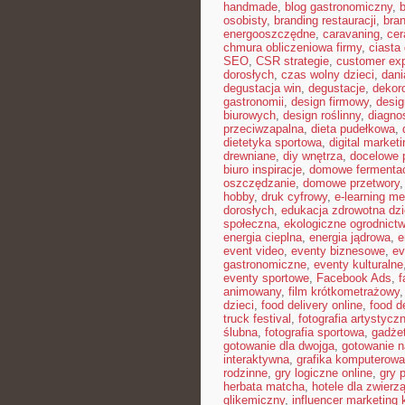
handmade
,
blog gastronomiczny
,
b
osobisty
,
branding restauracji
,
bran
energooszczędne
,
caravaning
,
cer
chmura obliczeniowa firmy
,
ciast
SEO
,
CSR strategie
,
customer ex
dorosłych
,
czas wolny dzieci
,
dani
degustacja win
,
degustacje
,
dekor
gastronomii
,
design firmowy
,
desig
biurowych
,
design roślinny
,
diagno
przeciwzapalna
,
dieta pudełkowa
,
dietetyka sportowa
,
digital marketi
drewniane
,
diy wnętrza
,
docelowe p
biuro inspiracje
,
domowe fermenta
oszczędzanie
,
domowe przetwory
hobby
,
druk cyfrowy
,
e-learning m
dorosłych
,
edukacja zdrowotna dzi
społeczna
,
ekologiczne ogrodnict
energia cieplna
,
energia jądrowa
,
e
event video
,
eventy biznesowe
,
ev
gastronomiczne
,
eventy kulturalne
eventy sportowe
,
Facebook Ads
,
f
animowany
,
film krótkometrażowy
dzieci
,
food delivery online
,
food d
truck festival
,
fotografia artystycz
ślubna
,
fotografia sportowa
,
gadże
gotowanie dla dwojga
,
gotowanie n
interaktywna
,
grafika komputerow
rodzinne
,
gry logiczne online
,
gry 
herbata matcha
,
hotele dla zwierzą
glikemiczny
,
influencer marketing