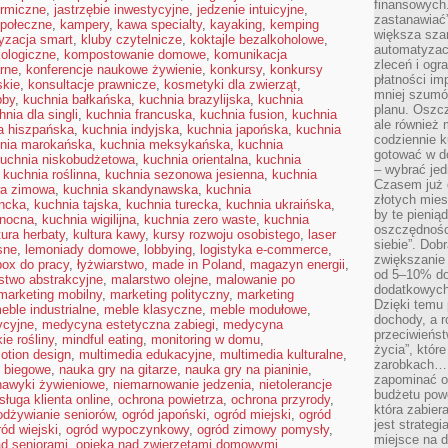
finansowych.
ermiczne
,
jastrzębie inwestycyjne
,
jedzenie intuicyjne
,
zastanawiać
połeczne
,
kampery
,
kawa specialty
,
kayaking
,
kemping
większa sza
yzacja smart
,
kluby czytelnicze
,
koktajle bezalkoholowe
,
automatyzacj
kologiczne
,
kompostowanie domowe
,
komunikacja
zleceń i ogra
arne
,
konferencje naukowe żywienie
,
konkursy
,
konkursy
płatności i
skie
,
konsultacje prawnicze
,
kosmetyki dla zwierząt
,
mniej szumów
bby
,
kuchnia bałkańska
,
kuchnia brazylijska
,
kuchnia
planu. Oszcz
hnia dla singli
,
kuchnia francuska
,
kuchnia fusion
,
kuchnia
ale również
a hiszpańska
,
kuchnia indyjska
,
kuchnia japońska
,
kuchnia
codziennie 
nia marokańska
,
kuchnia meksykańska
,
kuchnia
gotować w do
uchnia niskobudżetowa
,
kuchnia orientalna
,
kuchnia
– wybrać jed
,
kuchnia roślinna
,
kuchnia sezonowa jesienna
,
kuchnia
Czasem już 
wa zimowa
,
kuchnia skandynawska
,
kuchnia
złotych mies
encka
,
kuchnia tajska
,
kuchnia turecka
,
kuchnia ukraińska
,
by te pienią
anocna
,
kuchnia wigilijna
,
kuchnia zero waste
,
kuchnia
oszczędności
tura herbaty
,
kultura kawy
,
kursy rozwoju osobistego
,
laser
siebie”. Dob
sne
,
lemoniady domowe
,
lobbying
,
logistyka e-commerce
,
zwiększanie
box do pracy
,
łyżwiarstwo
,
made in Poland
,
magazyn energii
,
od 5–10% do
stwo abstrakcyjne
,
malarstwo olejne
,
malowanie po
dodatkowych 
marketing mobilny
,
marketing polityczny
,
marketing
Dzięki temu 
eble industrialne
,
meble klasyczne
,
meble modułowe
,
dochody, a r
ycyjne
,
medycyna estetyczna zabiegi
,
medycyna
przeciwieńst
ie rośliny
,
mindful eating
,
monitoring w domu
,
życia”, któr
otion design
,
multimedia edukacyjne
,
multimedia kulturalne
,
zarobkach… 
o biegowe
,
nauka gry na gitarze
,
nauka gry na pianinie
,
zapominać o 
nawyki żywieniowe
,
niemarnowanie jedzenia
,
nietolerancje
budżetu powo
sługa klienta online
,
ochrona powietrza
,
ochrona przyrody
,
która zabie
odżywianie seniorów
,
ogród japoński
,
ogród miejski
,
ogród
jest strateg
ród wiejski
,
ogród wypoczynkowy
,
ogród zimowy pomysły
,
miejsce na d
ad seniorami
,
opieka nad zwierzętami domowymi
,