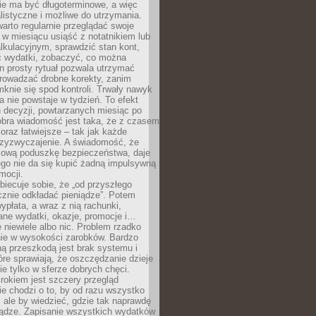
e ma być długoterminowe, a więc
listyczne i możliwe do utrzymania.
arto regularnie przeglądać swoje
 w miesiącu usiąść z notatnikiem lub
lkulacyjnym, sprawdzić stan kont,
wydatki, zobaczyć, co można
n prosty rytuał pozwala utrzymać
prowadzać drobne korekty, zanim
knie się spod kontroli. Trwały nawyk
 nie powstaje w tydzień. To efekt
 decyzji, powtarzanych miesiąc po
obra wiadomość jest taka, że z czasem
coraz łatwiejsze – tak jak każde
rzyzwyczajenie. A świadomość, że
ową poduszkę bezpieczeństwa, daje
ego nie da się kupić żadną impulsywną
mocji.
obiecuje sobie, że „od przyszłego
cznie odkładać pieniądze”. Potem
ypłata, a wraz z nią rachunki,
ane wydatki, okazje, promocje i…
 niewiele albo nic. Problem rzadko
nie w wysokości zarobków. Bardzo
ą przeszkodą jest brak systemu i
re sprawiają, że oszczędzanie dzieje
nie tylko w sferze dobrych chęci.
rokiem jest szczery przegląd
e chodzi o to, by od razu wszystko
, ale by wiedzieć, gdzie tak naprawdę
iądze. Zapisanie wszystkich wydatków