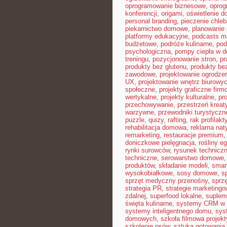
oprogramowanie biznesowe
,
opro
konferencji
,
origami
,
oświetlenie 
personal branding
,
pieczenie chle
piekarnictwo domowe
,
planowanie 
platformy edukacyjne
,
podcasts m
budżetowe
,
podróże kulinarne
,
pod
psychologiczna
,
pompy ciepła w 
treningu
,
pozycjonowanie stron
,
pr
produkty bez glutenu
,
produkty bez
zawodowe
,
projektowanie ogrodze
UX
,
projektowanie wnętrz biurowy
społeczne
,
projekty graficzne fir
wertykalne
,
projekty kulturalne
,
pr
przechowywanie
,
przestrzeń krea
warzywne
,
przewodniki turystyczn
puzzle
,
quizy
,
rafting
,
rak profilakt
rehabilitacja domowa
,
reklama nat
remarketing
,
restauracje premium
doniczkowe pielęgnacja
,
rośliny e
rynki surowców
,
rysunek technicz
techniczne
,
serowarstwo domowe
produktów
,
składanie modeli
,
smar
wysokobiałkowe
,
sosy domowe
,
s
sprzęt medyczny przenośny
,
sprzę
strategia PR
,
strategie marketing
zdalnej
,
superfood lokalne
,
suplem
święta kulinarne
,
systemy CRM w 
systemy inteligentnego domu
,
sys
domowych
,
szkoła filmowa projekt
szkolenie psów
,
sztuka gotowania