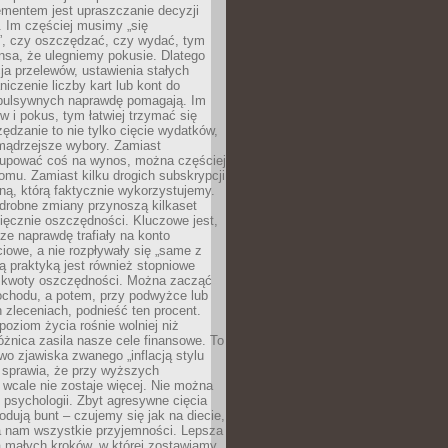
ementem jest upraszczanie decyzji
 Im częściej musimy „się
”, czy oszczędzać, czy wydać, tym
nsa, że ulegniemy pokusie. Dlatego
a przelewów, ustawienia stałych
niczenie liczby kart lub kont do
mpulsywnych naprawdę pomagają. Im
 i pokus, tym łatwiej trzymać się
ędzanie to nie tylko cięcie wydatków,
 mądrzejsze wybory. Zamiast
kupować coś na wynos, można częściej
mu. Zamiast kilku drogich subskrypcji
ną, którą faktycznie wykorzystujemy.
drobne zmiany przynoszą kilkaset
ięcznie oszczędności. Kluczowe jest,
dze naprawdę trafiały na konto
owe, a nie rozpływały się „same z
rą praktyką jest również stopniowe
 kwoty oszczędności. Można zacząć
chodu, a potem, przy podwyżce lub
zleceniach, podnieść ten procent.
poziom życia rośnie wolniej niż
óżnica zasila nasze cele finansowe. To
wo zjawiska zwanego „inflacją stylu
e sprawia, że przy wyższych
wcale nie zostaje więcej. Nie można
psychologii. Zbyt agresywne cięcia
dują bunt – czujemy się jak na diecie,
ra nam wszystkie przyjemności. Lepsza
ia małych kroków, w której zostawiamy