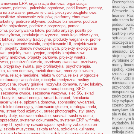
Oszczędzani
gramowanie ERP
,
organizacja domowa
,
organizacja
musi być rea
domowe
,
paintball
,
paleniska ogrodowe
,
parki linowe
,
patenty
,
Wreszcie – w
ba na zakwasie
,
pieczenie ciast
,
pieczywo bezglutenowe
,
finanse. Raz
posiłków
,
planowanie zakupów
,
platformy chmurowe
,
arkuszem ka
arketing
,
podróże aktywne
,
podróże biznesowe
,
podróże
podsumować 
róże objazdowe
,
podróże z przyczepą
,
pomoc
poprawić. Te
domu
,
porównywarka lotów
,
portfolio artysty
,
posiłki po
kontrolę i w
asa cyfrowa
,
produkcja muzyczna
,
produkcja telewizyjna
,
sytuacja wym
 laktozy
,
produkty tradycyjne
,
produkty wegańskie
,
profile
oszczędzania
ń
,
projektowanie światła
,
projektowanie UI
,
projektowanie
wielu małych
ch
,
projekty domów nowoczesnych
,
projekty ekologiczne
miesiącu. D
mowe
,
projekty inwestycyjne
,
projekty krajobrazowe
staje się to 
ojekty meblowe
,
projekty parkowe
,
projekty wnętrz
,
wyrobione p
tywna
,
przestrzeń otwarta
,
przetwory owocowe
,
przetwory
mamy finans
e
,
przyprawy świata
,
psy profilaktyka
,
psychoterapia
,
spokój, któr
yka
,
ramen domowy
,
ravioli domowe
,
recenzje kawiarni
,
rzeczą z pro
ywna
,
relacje medialne
,
relaks w domu
,
relaks w ogrodzie
,
Wielu ludzi 
,
restauracje wegańskie
,
robotyka medyczna
,
rośliny
miesiąca za
gzotyczne
,
rowery górskie
,
rozrywka domowa
,
rynek lokalny
,
przychodzi w
ny
,
rzeźba
,
sałatki sezonowe
,
scrapbooking
,
SEO
niespodziew
,
sezonowe owoce
,
sezonowe warzywa
,
sieć 5G
,
skład
znów zostaje
t budynki
,
smart energia
,
smart transport
,
śniadania
leży wyłącz
pacer w lesie
,
spiżarnia domowa
,
sponsoring wydarzeń
,
często główn
t telekonferencyjny
,
sterowanie głosem
,
strategia marki
,
nawyków, któ
owe
,
street food azjatycki
,
street photography
,
styl pracy
się w tle, a 
enty diety
,
surowce naturalne
,
survival
,
sushi w domu
,
Pierwszym k
sprzedaży
,
systemy dokumentów
,
systemy ERP w firmie
,
wydatków. Ni
temy IT
,
systemy nawadniające
,
systemy zabezpieczeń
ciąć do zera
y
,
szkoła muzyczna
,
szkoła tańca
,
szkolenia kulinarne
,
znikają pien
,
sztuka kulinarna regionalna
,
sztuka uliczna murale
,
sztuka