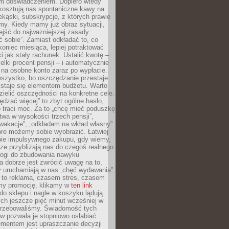
m doświadczeniem. Dopiero wtedy
 kosztują nas spontaniczne kawy na
ekąski, subskrypcje, z których prawie
my. Kiedy mamy już obraz sytuacji,
jść do najważniejszej zasady:
ać sobie”. Zamiast odkładać to, co
koniec miesiąca, lepiej potraktować
 jak stały rachunek. Ustalić kwotę –
elki procent pensji – i automatycznie
 na osobne konto zaraz po wypłacie.
wszystko, bo oszczędzanie przestaje
 staje się elementem budżetu. Warto
zielić oszczędności na konkretne cele.
dzać więcej” to zbyt ogólne hasło,
 traci moc. Za to „chcę mieć poduszkę
wa w wysokości trzech pensji”,
wakacje”, „odkładam na wkład własny”
tóre możemy sobie wyobrazić. Łatwiej
ie impulsywnego zakupu, gdy wiemy,
dze przybliżają nas do czegoś realnego.
rogi do zbudowania nawyku
 dobrze jest zwrócić uwagę na to,
y uruchamiają w nas „chęć wydawania”.
 to reklama, czasem stres, czasem
my promocję, klikamy w
ten link
o sklepu i nagle w koszyku lądują
ych jeszcze pięć minut wcześniej w
otrzebowaliśmy. Świadomość tych
 pozwala je stopniowo osłabiać.
ementem jest upraszczanie decyzji