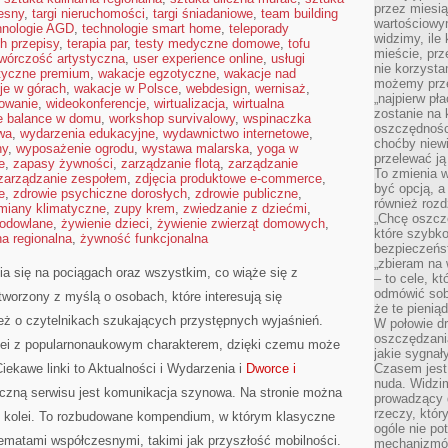
przez miesią
esny
,
targi nieruchomości
,
targi śniadaniowe
,
team building
wartościowy
hnologie AGD
,
technologie smart home
,
teleporady
widzimy, ile
h przepisy
,
terapia par
,
testy medyczne domowe
,
tofu
mieście, prz
twórczość artystyczna
,
user experience online
,
usługi
nie korzysta
styczne premium
,
wakacje egzotyczne
,
wakacje nad
możemy prze
je w górach
,
wakacje w Polsce
,
webdesign
,
wernisaż
,
„najpierw pł
mowanie
,
wideokonferencje
,
wirtualizacja
,
wirtualna
zostanie na 
fe balance w domu
,
workshop survivalowy
,
wspinaczka
oszczędności
wa
,
wydarzenia edukacyjne
,
wydawnictwo internetowe
,
choćby niewi
ny
,
wyposażenie ogrodu
,
wystawa malarska
,
yoga w
przelewać ją
e
,
zapasy żywności
,
zarządzanie flotą
,
zarządzanie
To zmienia 
zarządzanie zespołem
,
zdjęcia produktowe e-commerce
,
być opcją, a
e
,
zdrowie psychiczne dorosłych
,
zdrowie publiczne
,
również rozd
miany klimatyczne
,
zupy krem
,
zwiedzanie z dziećmi
,
„Chcę oszczę
hodowlane
,
żywienie dzieci
,
żywienie zwierząt domowych
,
które szybko
a regionalna
,
żywność funkcjonalna
bezpieczeńst
„zbieram na 
ia się na pociągach oraz wszystkim, co wiąże się z
– to cele, k
odmówić sob
worzony z myślą o osobach, które interesują się
że te pienią
ież o czytelnikach szukających przystępnych wyjaśnień.
W połowie d
oszczędzania
olei z popularnonaukowym charakterem, dzięki czemu może
jakie sygnał
iekawe linki to Aktualności i Wydarzenia i
Dworce i
Czasem jest
nuda. Widzi
yczną serwisu jest komunikacja szynowa. Na stronie można
prowadzący d
rzeczy, któr
h kolei. To rozbudowane kompendium, w którym klasyczne
ogóle nie p
 tematami współczesnymi, takimi jak przyszłość mobilności.
mechanizmów