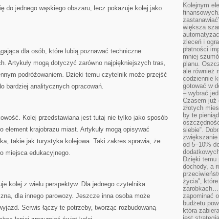
Kolejnym el
ę do jednego wąskiego obszaru, lecz pokazuje kolej jako
finansowych.
zastanawiać
większa sza
automatyzacj
zleceń i ogra
płatności i
gająca dla osób, które lubią poznawać techniczne
mniej szumów
h. Artykuły mogą dotyczyć zarówno najpiękniejszych tras,
planu. Oszcz
ale również
ennym podróżowaniem. Dzięki temu czytelnik może przejść
codziennie 
gotować w do
do bardziej analitycznych opracowań.
– wybrać jed
Czasem już 
złotych mies
by te pienią
owość. Kolej przedstawiana jest tutaj nie tylko jako sposób
oszczędności
ko element krajobrazu miast. Artykuły mogą opisywać
siebie”. Dob
zwiększanie
ka, takie jak turystyka kolejowa. Taki zakres sprawia, że
od 5–10% do
dodatkowych 
no miejsca edukacyjnego.
Dzięki temu 
dochody, a r
przeciwieńst
życia”, któr
e kolej z wielu perspektyw. Dla jednego czytelnika
zarobkach… 
zna, dla innego parowozy. Jeszcze inna osoba może
zapominać o 
budżetu powo
wyjazd. Serwis łączy te potrzeby, tworząc rozbudowaną
która zabie
jest strateg