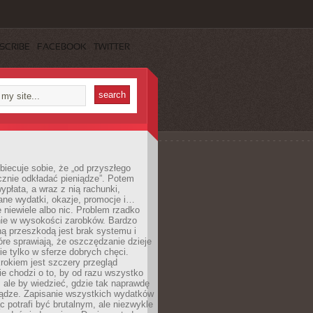
SCRIBE
FACEBOOK
TWITTER
obiecuje sobie, że „od przyszłego
cznie odkładać pieniądze”. Potem
ypłata, a wraz z nią rachunki,
ane wydatki, okazje, promocje i…
 niewiele albo nic. Problem rzadko
nie w wysokości zarobków. Bardzo
ą przeszkodą jest brak systemu i
re sprawiają, że oszczędzanie dzieje
nie tylko w sferze dobrych chęci.
rokiem jest szczery przegląd
e chodzi o to, by od razu wszystko
, ale by wiedzieć, gdzie tak naprawdę
iądze. Zapisanie wszystkich wydatków
c potrafi być brutalnym, ale niezwykle