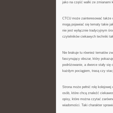
jako na część walki ze zmianami k
CTCU może zainteresować także os
mogą pojawiać się tematy takie ja
nie jest wyłącznie tradycyjnym śro
czytelników ciekawych techniki ta
Nie brakuje tu również tematów zw
fascynujący obszar, który pokazuje
podróżowanie, a dworce stały się
każdym pociągiem, trasą czy stacj
Strona może pełnić rolę kolejowej 
osób, które chcą znaleźć ciekawos
opisy, które można czytać zarówno
wiadomości. Taki charakter sprawi