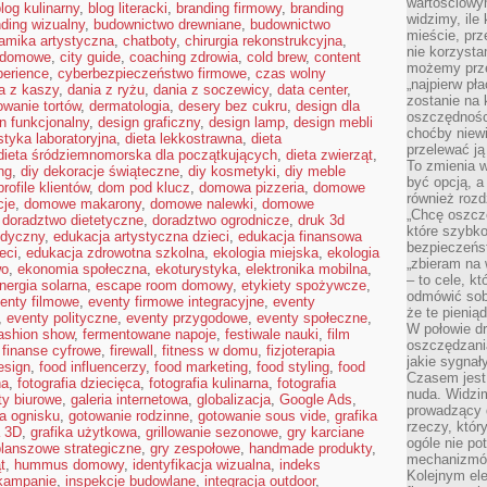
wartościowy
log kulinarny
,
blog literacki
,
branding firmowy
,
branding
widzimy, ile
ding wizualny
,
budownictwo drewniane
,
budownictwo
mieście, prz
amika artystyczna
,
chatboty
,
chirurgia rekonstrukcyjna
,
nie korzysta
a domowe
,
city guide
,
coaching zdrowia
,
cold brew
,
content
możemy prze
perience
,
cyberbezpieczeństwo firmowe
,
czas wolny
„najpierw pł
a z kaszy
,
dania z ryżu
,
dania z soczewicy
,
data center
,
zostanie na 
owanie tortów
,
dermatologia
,
desery bez cukru
,
design dla
oszczędności
n funkcjonalny
,
design graficzny
,
design lamp
,
design mebli
choćby niewi
styka laboratoryjna
,
dieta lekkostrawna
,
dieta
przelewać ją
dieta śródziemnomorska dla początkujących
,
dieta zwierząt
,
To zmienia 
ng
,
diy dekoracje świąteczne
,
diy kosmetyki
,
diy meble
być opcją, a
rofile klientów
,
dom pod klucz
,
domowa pizzeria
,
domowe
również rozd
cje
,
domowe makarony
,
domowe nalewki
,
domowe
„Chcę oszczę
,
doradztwo dietetyczne
,
doradztwo ogrodnicze
,
druk 3d
które szybko
edyczny
,
edukacja artystyczna dzieci
,
edukacja finansowa
bezpieczeńst
eci
,
edukacja zdrowotna szkolna
,
ekologia miejska
,
ekologia
„zbieram na 
wo
,
ekonomia społeczna
,
ekoturystyka
,
elektronika mobilna
,
– to cele, k
nergia solarna
,
escape room domowy
,
etykiety spożywcze
,
odmówić sob
enty filmowe
,
eventy firmowe integracyjne
,
eventy
że te pienią
,
eventy polityczne
,
eventy przygodowe
,
eventy społeczne
,
W połowie d
ashion show
,
fermentowane napoje
,
festiwale nauki
,
film
oszczędzania
,
finanse cyfrowe
,
firewall
,
fitness w domu
,
fizjoterapia
jakie sygnał
esign
,
food influencerzy
,
food marketing
,
food styling
,
food
Czasem jest
na
,
fotografia dziecięca
,
fotografia kulinarna
,
fotografia
nuda. Widzi
ty biurowe
,
galeria internetowa
,
globalizacja
,
Google Ads
,
prowadzący d
a ognisku
,
gotowanie rodzinne
,
gotowanie sous vide
,
grafika
rzeczy, któr
a 3D
,
grafika użytkowa
,
grillowanie sezonowe
,
gry karciane
ogóle nie p
planszowe strategiczne
,
gry zespołowe
,
handmade produkty
,
mechanizmów
t
,
hummus domowy
,
identyfikacja wizualna
,
indeks
Kolejnym el
 kampanie
,
inspekcje budowlane
,
integracja outdoor
,