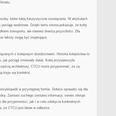
limatu.
oby, które lubią futurystyczne rozwiązania. W artykułach
k pociągi wodorowe. Dzięki temu strona pokazuje, że kolej
dkiem transportu, ale również branżą przyszłości. Dla
kie teksty mogą być inspirujące.
iązanych z kolejowym dziedzictwem. Historia kolejnictwa to
, jak pociągi zmieniały świat. Kolej przyspieszyła
 częścią architektury. CTCU może przypominać, że za
ą kryje się kontekst.
encyklopedii w przystępnej formie. Dobrze sprawdzi się dla
tkę. Zamiast suchego zestawu informacji, serwis oferuje
 dla przyjemności, jak i w celu zdobycia konkretnych
a, że CTCU jest łatwe w odbiorze.