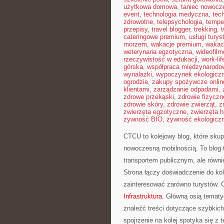
użytkowa domowa
,
taniec nowocz
event
,
technologia medyczna
,
tec
zdrowotne
,
telepsychologia
,
tempe
przepisy
,
travel blogger
,
trekking
,
cateringowe premium
,
usługi tury
morzem
,
wakacje premium
,
wakac
weterynaria egzotyczna
,
wideofil
rzeczywistość w edukacji
,
work-li
górska
,
współpraca międzynarodo
wynalazki
,
wypoczynek ekologicz
ogrodzie
,
zakupy spożywcze onlin
klientami
,
zarządzanie odpadami
,
zdrowe przekąski
,
zdrowie fizyczn
zdrowie skóry
,
zdrowie zwierząt
,
z
zwierzęta egzotyczne
,
zwierzęta 
żywność BIO
,
żywność ekologiczn
CTCU to kolejowy blog, które skup
nowoczesną mobilnością. To blog t
transportem publicznym, ale równ
Strona łączy doświadczenie do k
zainteresować zarówno turystów. C
Infrastruktura
. Główną osią temat
znaleźć treści dotyczące szybkic
spojrzenie na kolej spotyka się z