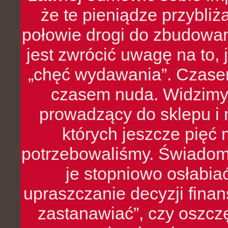
że te pieniądze przybli
połowie drogi do zbudowa
jest zwrócić uwagę na to,
„chęć wydawania”. Czasem
czasem nuda. Widzimy
prowadzący do sklepu i 
których jeszcze pięć 
potrzebowaliśmy. Świado
je stopniowo osłabia
upraszczanie decyzji fina
zastanawiać”, czy oszcz