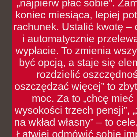
„najpierw płać sobie”. Zam
koniec miesiąca, lepiej po
rachunek. Ustalić kwotę – 
i automatycznie przelew
wypłacie. To zmienia wszy
być opcją, a staje się e
rozdzielić oszczędnoś
oszczędzać więcej” to zbyt
moc. Za to „chcę mie
wysokości trzech pensji”,
na wkład własny” – to cel
Łatwiej odmówić sobie i