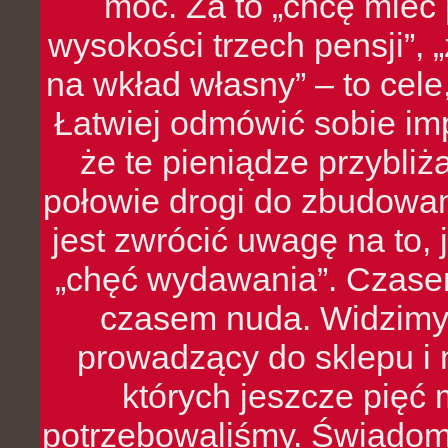
moc. Za to „chcę mie
wysokości trzech pensji”,
na wkład własny” – to cel
Łatwiej odmówić sobie i
że te pieniądze przybli
połowie drogi do zbudowa
jest zwrócić uwagę na to,
„chęć wydawania”. Czasem
czasem nuda. Widzimy
prowadzący do sklepu i 
których jeszcze pięć 
potrzebowaliśmy. Świado