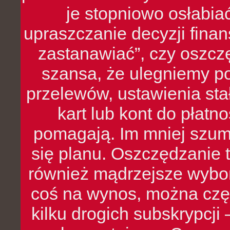
je stopniowo osłabia
upraszczanie decyzji fina
zastanawiać”, czy oszcz
szansa, że ulegniemy p
przelewów, ustawienia stał
kart lub kont do płat
pomagają. Im mniej szumó
się planu. Oszczędzanie t
również mądrzejsze wybo
coś na wynos, można czę
kilku drogich subskrypcji 