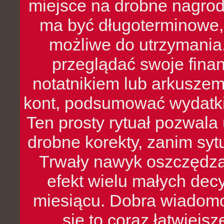
miejsce na drobne nagrod
ma być długoterminowe, 
możliwe do utrzymania.
przeglądać swoje fina
notatnikiem lub arkuszem
kont, podsumować wydatki
Ten prosty rytuał pozwala
drobne korekty, zanim syt
Trwały nawyk oszczędzan
efekt wielu małych dec
miesiącu. Dobra wiadomoś
się to coraz łatwiejs