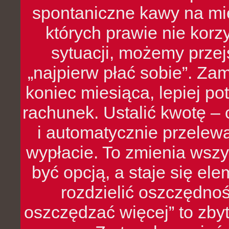
spontaniczne kawy na mie
których prawie nie kor
sytuacji, możemy przej
„najpierw płać sobie”. Zam
koniec miesiąca, lepiej po
rachunek. Ustalić kwotę – 
i automatycznie przelew
wypłacie. To zmienia wszy
być opcją, a staje się e
rozdzielić oszczędnoś
oszczędzać więcej” to zbyt