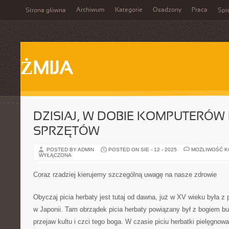
Archiwum
Kategorie
Osadzony
Praca
Strona główna
Spis
ŻMIJA
DZISIAJ, W DOBIE KOMPUTERÓW 
SPRZĘTÓW
POSTED BY ADMIN
POSTED ON SIE - 12 - 2025
MOŻLIWOŚĆ 
WYŁĄCZONA
Coraz rzadziej kierujemy szczególną uwagę na nasze zdrowie
Obyczaj picia herbaty jest tutaj od dawna, już w XV wieku była z
w Japonii. Tam obrządek picia herbaty powiązany był z bogiem bud
przejaw kultu i czci tego boga. W czasie piciu herbatki pielęgnowa