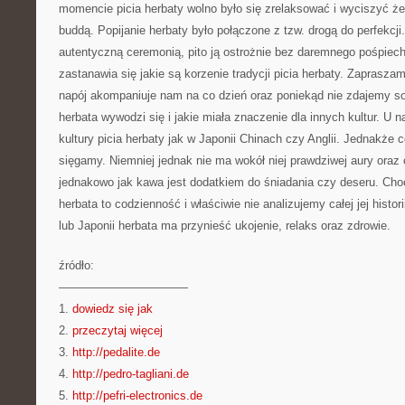
momencie picia herbaty wolno było się zrelaksować i wyciszyć ż
buddą. Popijanie herbaty było połączone z tzw. drogą do perfekcji.
autentyczną ceremonią, pito ją ostrożnie bez daremnego pośpiechu
zastanawia się jakie są korzenie tradycji picia herbaty. Zaprasz
napój akompaniuje nam na co dzień oraz poniekąd nie zdajemy s
herbata wywodzi się i jakie miała znaczenie dla innych kultur. U n
kultury picia herbaty jak w Japonii Chinach czy Anglii. Jednakże c
sięgamy. Niemniej jednak nie ma wokół niej prawdziwej aury oraz 
jednakowo jak kawa jest dodatkiem do śniadania czy deseru. Cho
herbata to codzienność i właściwie nie analizujemy całej jej histor
lub Japonii herbata ma przynieść ukojenie, relaks oraz zdrowie.
źródło:
———————————
1.
dowiedz się jak
2.
przeczytaj więcej
3.
http://pedalite.de
4.
http://pedro-tagliani.de
5.
http://pefri-electronics.de