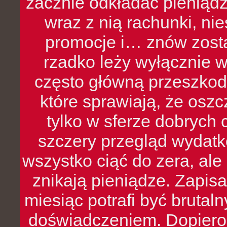
zacznie odkładać pieniądz
wraz z nią rachunki, ni
promocje i… znów zosta
rzadko leży wyłącznie 
często główną przeszkod
które sprawiają, że oszcz
tylko w sferze dobrych 
szczery przegląd wydatkó
wszystko ciąć do zera, ale
znikają pieniądze. Zapis
miesiąc potrafi być bruta
doświadczeniem. Dopiero 