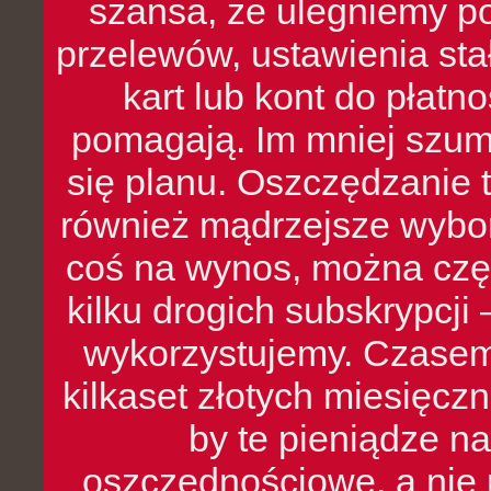
szansa, że ulegniemy p
przelewów, ustawienia stał
kart lub kont do płat
pomagają. Im mniej szumó
się planu. Oszczędzanie t
również mądrzejsze wybo
coś na wynos, można czę
kilku drogich subskrypcji 
wykorzystujemy. Czasem
kilkaset złotych miesięcz
by te pieniądze na
oszczędnościowe, a nie r