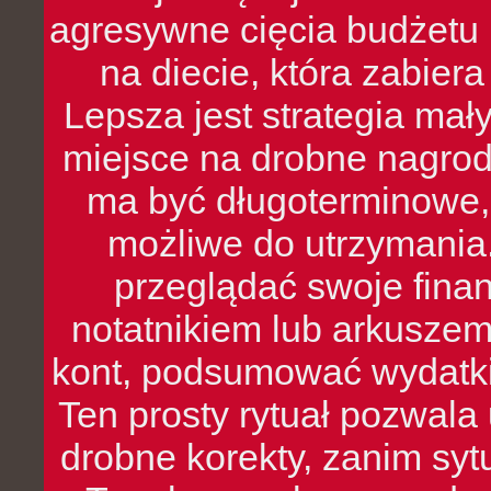
agresywne cięcia budżetu 
na diecie, która zabier
Lepsza jest strategia mał
miejsce na drobne nagrod
ma być długoterminowe, 
możliwe do utrzymania.
przeglądać swoje fina
notatnikiem lub arkuszem
kont, podsumować wydatki
Ten prosty rytuał pozwala
drobne korekty, zanim syt