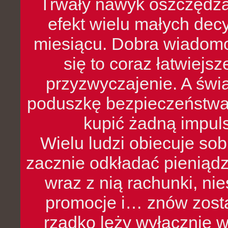
Trwały nawyk oszczędzan
efekt wielu małych dec
miesiącu. Dobra wiadomoś
się to coraz łatwiejs
przyzwyczajenie. A św
poduszkę bezpieczeństwa, 
kupić żadną impul
Wielu ludzi obiecuje sob
zacznie odkładać pieniądz
wraz z nią rachunki, ni
promocje i… znów zosta
rzadko leży wyłącznie 