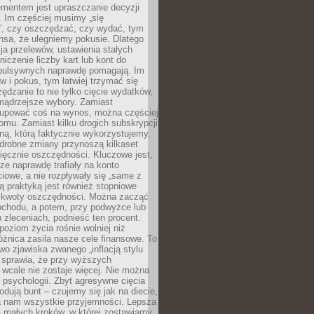
ementem jest upraszczanie decyzji
 Im częściej musimy „się
”, czy oszczędzać, czy wydać, tym
nsa, że ulegniemy pokusie. Dlatego
a przelewów, ustawienia stałych
niczenie liczby kart lub kont do
mpulsywnych naprawdę pomagają. Im
 i pokus, tym łatwiej trzymać się
ędzanie to nie tylko cięcie wydatków,
 mądrzejsze wybory. Zamiast
kupować coś na wynos, można częściej
mu. Zamiast kilku drogich subskrypcji
ną, którą faktycznie wykorzystujemy.
drobne zmiany przynoszą kilkaset
ięcznie oszczędności. Kluczowe jest,
dze naprawdę trafiały na konto
owe, a nie rozpływały się „same z
rą praktyką jest również stopniowe
 kwoty oszczędności. Można zacząć
chodu, a potem, przy podwyżce lub
zleceniach, podnieść ten procent.
poziom życia rośnie wolniej niż
óżnica zasila nasze cele finansowe. To
wo zjawiska zwanego „inflacją stylu
e sprawia, że przy wyższych
wcale nie zostaje więcej. Nie można
psychologii. Zbyt agresywne cięcia
dują bunt – czujemy się jak na diecie,
ra nam wszystkie przyjemności. Lepsza
ia małych kroków, w której zostawiamy