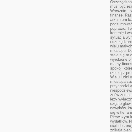
Oszczędzani
musi być rea
Wreszcie – w
finanse. Raz
arkuszem ka
podsumować 
poprawić. Te
kontrolę i w
sytuacja wym
oszczędzania
wielu małych
miesiącu. D
staje się to 
wyrobione p
mamy finans
spokój, któr
rzeczą z pro
Wielu ludzi 
miesiąca za
przychodzi w
niespodziew
znów zostaje
leży wyłącz
często główn
nawyków, któ
się w tle, a 
Pierwszym k
wydatków. Ni
ciąć do zera
znikają pien