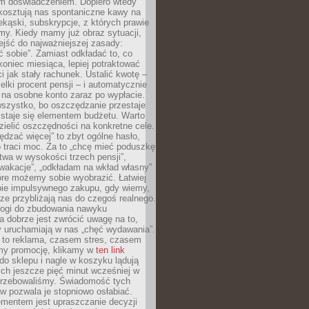
m doświadczeniem. Dopiero wtedy
 kosztują nas spontaniczne kawy na
ekąski, subskrypcje, z których prawie
my. Kiedy mamy już obraz sytuacji,
jść do najważniejszej zasady:
ać sobie”. Zamiast odkładać to, co
koniec miesiąca, lepiej potraktować
 jak stały rachunek. Ustalić kwotę –
elki procent pensji – i automatycznie
 na osobne konto zaraz po wypłacie.
wszystko, bo oszczędzanie przestaje
 staje się elementem budżetu. Warto
zielić oszczędności na konkretne cele.
dzać więcej” to zbyt ogólne hasło,
 traci moc. Za to „chcę mieć poduszkę
wa w wysokości trzech pensji”,
wakacje”, „odkładam na wkład własny”
tóre możemy sobie wyobrazić. Łatwiej
ie impulsywnego zakupu, gdy wiemy,
dze przybliżają nas do czegoś realnego.
rogi do zbudowania nawyku
 dobrze jest zwrócić uwagę na to,
y uruchamiają w nas „chęć wydawania”.
 to reklama, czasem stres, czasem
my promocję, klikamy w
ten link
o sklepu i nagle w koszyku lądują
ych jeszcze pięć minut wcześniej w
otrzebowaliśmy. Świadomość tych
 pozwala je stopniowo osłabiać.
ementem jest upraszczanie decyzji