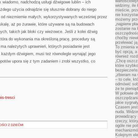
wartościowy
k wiadomo, nadchodzą usługi dźwigowe lublin – ich
widzimy, ile
żdego użycia odnajdzie się słusznie dobrany do niego
mieście, prz
nie korzysta
– od niezmiernie małych, wykorzystywanych wcześniej przez
możemy prze
„najpierw pł
skalę, aż po żurawie, które używane są na budowach
zostanie na 
ch, takich jak bloki czy wieżowce. Jeśli z kolei dźwig
oszczędności
choćby niewi
tóra do wykonania ma określoną pracę, procedury są
przelewać ją
e ma należytych uprawnień, których posiadanie jest
To zmienia 
być opcją, a
a każdym dźwigiem, musi też równolegle wynająć jego
również rozd
„Chcę oszczę
opotów upora się z tym zadaniem i zrobi wszystko, co
które szybko
bezpieczeńst
„zbieram na 
– to cele, k
odmówić sob
że te pienią
W połowie d
is-tresci
oszczędzania
jakie sygnał
Czasem jest
nuda. Widzi
prowadzący d
rzeczy, któr
OŚCI Z DZIEĆMI
ogóle nie p
mechanizmów
Kolejnym el