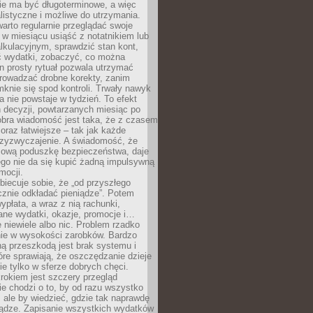
e ma być długoterminowe, a więc
listyczne i możliwe do utrzymania.
arto regularnie przeglądać swoje
 w miesiącu usiąść z notatnikiem lub
lkulacyjnym, sprawdzić stan kont,
wydatki, zobaczyć, co można
n prosty rytuał pozwala utrzymać
prowadzać drobne korekty, zanim
knie się spod kontroli. Trwały nawyk
 nie powstaje w tydzień. To efekt
 decyzji, powtarzanych miesiąc po
obra wiadomość jest taka, że z czasem
coraz łatwiejsze – tak jak każde
rzyzwyczajenie. A świadomość, że
ową poduszkę bezpieczeństwa, daje
ego nie da się kupić żadną impulsywną
mocji.
obiecuje sobie, że „od przyszłego
cznie odkładać pieniądze”. Potem
ypłata, a wraz z nią rachunki,
ane wydatki, okazje, promocje i…
 niewiele albo nic. Problem rzadko
nie w wysokości zarobków. Bardzo
ą przeszkodą jest brak systemu i
re sprawiają, że oszczędzanie dzieje
nie tylko w sferze dobrych chęci.
rokiem jest szczery przegląd
e chodzi o to, by od razu wszystko
, ale by wiedzieć, gdzie tak naprawdę
iądze. Zapisanie wszystkich wydatków