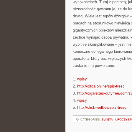
wysokościach. Tutaj z pomocą, ja
różnorodność gwarantuje, że do ka
dźwig. Wiele jest typów dźwigów 
pracach na stosunkowo niewielką 
gigantycznych obiektów mieszkalny
zechce wynająć osoba prywatna, k
wybitnie skomplikowane – jeśli ni
konieczne do legalnego kierowani
operatora, który bez większych kł
zostanie mu powierzone.
1.
wpisy
2.
http://cifca.online/spis-tresci
3.
http://cigarettes-dutyfree.com/sp
4.
wpisy
5.
http://click-welt.de/spis-tresci
CATEGORIES:
ŚWIĘTA I UROCZYST