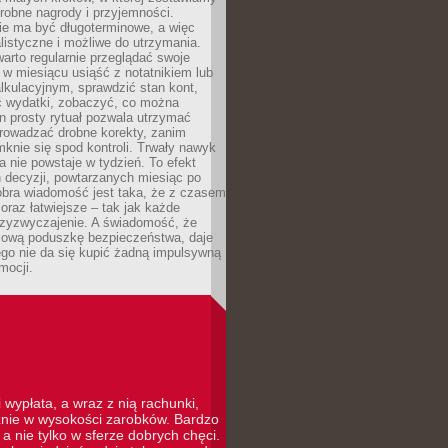
robne nagrody i przyjemności.
e ma być długoterminowe, a więc
listyczne i możliwe do utrzymania.
arto regularnie przeglądać swoje
 w miesiącu usiąść z notatnikiem lub
lkulacyjnym, sprawdzić stan kont,
wydatki, zobaczyć, co można
n prosty rytuał pozwala utrzymać
prowadzać drobne korekty, zanim
knie się spod kontroli. Trwały nawyk
 nie powstaje w tydzień. To efekt
 decyzji, powtarzanych miesiąc po
obra wiadomość jest taka, że z czasem
coraz łatwiejsze – tak jak każde
rzyzwyczajenie. A świadomość, że
ową poduszkę bezpieczeństwa, daje
ego nie da się kupić żadną impulsywną
mocji.
 wypłata, a wraz z nią rachunki,
cznie w wysokości zarobków. Bardzo
a nie tylko w sferze dobrych chęci.