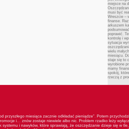
miejsce na d
Oszczędzani
musi być rea
Wreszcie – w
finanse. Raz
arkuszem ka
podsumować 
poprawić. Te
kontrolę i w
sytuacja wym
oszczędzania
wielu małych
miesiącu. D
staje się to 
wyrobione p
mamy finans
spokój, któr
rzeczą z pro
„od przyszłego miesiąca zacznie odkładać pieniądze”. Potem przychodzi
romocje i… znów zostaje niewiele albo nic. Problem rzadko leży wyłą
 systemu i nawyków, które sprawiają, że oszczędzanie dzieje się w tle, 