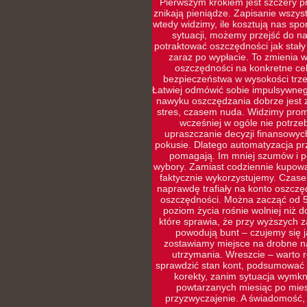
Pierwszym krokiem jest szczery pr
znikają pieniądze. Zapisanie wszys
wtedy widzimy, ile kosztują nas sp
sytuacji, możemy przejść do naj
potraktować oszczędności jak stały
zaraz po wypłacie. To zmienia w
oszczędności na konkretne cel
bezpieczeństwa w wysokości trze
Łatwiej odmówić sobie impulsywneg
nawyku oszczędzania dobrze jest 
stres, czasem nuda. Widzimy prom
wcześniej w ogóle nie potrz
upraszczanie decyzji finansowyc
pokusie. Dlatego automatyzacja prz
pomagają. Im mniej szumów i po
wybory. Zamiast codziennie kupowa
faktycznie wykorzystujemy. Czasem
naprawdę trafiały na konto oszczę
oszczędności. Można zacząć od 5
poziom życia rośnie wolniej niż d
które sprawia, że przy wyższych 
powodują bunt – czujemy się ja
zostawiamy miejsce na drobne na
utrzymania. Wreszcie – warto r
sprawdzić stan kont, podsumować w
korekty, zanim sytuacja wymkni
powtarzanych miesiąc po miesi
przyzwyczajenie. A świadomość,