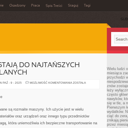
rie
Osadzony
Praca
Staguj
Tagi
Spis Treści
SUB
YSTAJĄ DO NAJTAŃSZYCH
Wielu ludzi 
LANYCH
miesiąca za
przychodzi w
niespodziew
DŹWIGI
 PAŹ - 9 - 2025
MOŻLIWOŚĆ KOMENTOWANIA
ZOSTAŁA
znów zostaje
NIE
PRZYSTAJĄ
leży wyłącz
DO
często główn
NAJTAŃSZYCH
ie
MASZYN
nawyków, któ
BUDOWLANYCH
się w tle, a 
Pierwszym k
ane są rozmaite maszyny. Ich użycie jest w wielu
wydatków. Ni
ciąć do zera
eriałów oraz urządzeń oraz innego typu przedmiotów
znikają pien
agą, która uniemożliwia ich bezpieczne transportowanie na
przez miesią