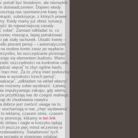
c potrafi być brutalnym, ale niezwykle
m doświadczeniem. Dopiero wtedy
 kosztują nas spontaniczne kawy na
ekąski, subskrypcje, z których prawie
my. Kiedy mamy już obraz sytuacji,
jść do najważniejszej zasady:
ać sobie”. Zamiast odkładać to, co
koniec miesiąca, lepiej potraktować
 jak stały rachunek. Ustalić kwotę –
elki procent pensji – i automatycznie
 na osobne konto zaraz po wypłacie.
wszystko, bo oszczędzanie przestaje
 staje się elementem budżetu. Warto
zielić oszczędności na konkretne cele.
dzać więcej” to zbyt ogólne hasło,
 traci moc. Za to „chcę mieć poduszkę
wa w wysokości trzech pensji”,
wakacje”, „odkładam na wkład własny”
tóre możemy sobie wyobrazić. Łatwiej
ie impulsywnego zakupu, gdy wiemy,
dze przybliżają nas do czegoś realnego.
rogi do zbudowania nawyku
 dobrze jest zwrócić uwagę na to,
y uruchamiają w nas „chęć wydawania”.
 to reklama, czasem stres, czasem
my promocję, klikamy w
ten link
o sklepu i nagle w koszyku lądują
ych jeszcze pięć minut wcześniej w
otrzebowaliśmy. Świadomość tych
 pozwala je stopniowo osłabiać.