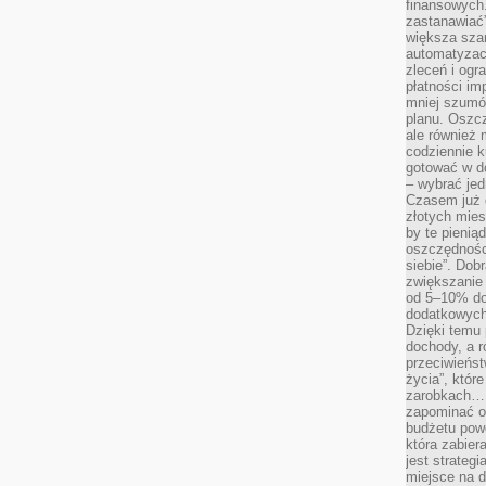
finansowych.
zastanawiać
większa sza
automatyzacj
zleceń i ogra
płatności i
mniej szumów
planu. Oszcz
ale również
codziennie 
gotować w do
– wybrać jed
Czasem już 
złotych mies
by te pienią
oszczędności
siebie”. Dob
zwiększanie
od 5–10% do
dodatkowych 
Dzięki temu 
dochody, a r
przeciwieńst
życia”, któr
zarobkach… 
zapominać o 
budżetu powo
która zabie
jest strateg
miejsce na d