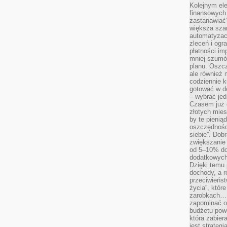
Kolejnym el
finansowych.
zastanawiać
większa sza
automatyzacj
zleceń i ogra
płatności i
mniej szumów
planu. Oszcz
ale również
codziennie 
gotować w do
– wybrać jed
Czasem już 
złotych mies
by te pienią
oszczędności
siebie”. Dob
zwiększanie
od 5–10% do
dodatkowych 
Dzięki temu 
dochody, a r
przeciwieńst
życia”, któr
zarobkach… 
zapominać o 
budżetu powo
która zabie
jest strateg