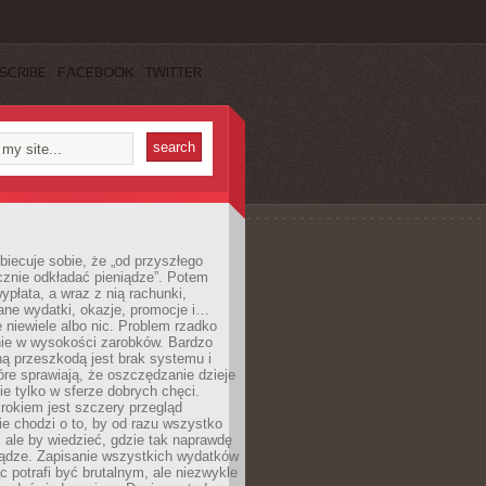
SCRIBE
FACEBOOK
TWITTER
obiecuje sobie, że „od przyszłego
cznie odkładać pieniądze”. Potem
ypłata, a wraz z nią rachunki,
ane wydatki, okazje, promocje i…
 niewiele albo nic. Problem rzadko
nie w wysokości zarobków. Bardzo
ą przeszkodą jest brak systemu i
re sprawiają, że oszczędzanie dzieje
nie tylko w sferze dobrych chęci.
rokiem jest szczery przegląd
e chodzi o to, by od razu wszystko
, ale by wiedzieć, gdzie tak naprawdę
iądze. Zapisanie wszystkich wydatków
c potrafi być brutalnym, ale niezwykle