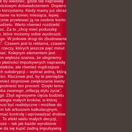
le by wiedzieć, gdzie tak naprawdę
rtościowym doświadczeniem. Dopiero
ie korzystamy. Kiedy mamy już obraz
tanie na koniec miesiąca, lepiej
ycznie przelewać ją na osobne konto
udżetu. Warto również rozdzielić
moc. Za to „chcę mieć poduszkę
e, które możemy sobie wyobrazić.
ego. W połowie drogi do zbudowania
”. Czasem jest to reklama, czasem
rzeczy, których jeszcze pięć minut
iać. Kolejnym elementem jest
tym większa szansa, że ulegniemy
 do płatności impulsywnych naprawdę
ydatków, ale również mądrzejsze
 subskrypcji – wybrać jedną, którą
ci. Kluczowe jest, by te pieniądze
ównież stopniowe zwiększanie kwoty
odnieść ten procent. Dzięki temu
ka zwanego „inflacją stylu życia”,
ii. Zbyt agresywne cięcia budżetu
rategia małych kroków, w której
si być realistyczne i możliwe do
iem lub arkuszem kalkulacyjnym,
zymać kontrolę i wprowadzać drobne
 To efekt wielu małych decyzji,
jsze – tak jak każde wyrobione
e da się kupić żadną impulsywną