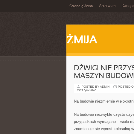
Archiwum
Katego
Strona główna
ŻMIJA
DŹWIGI NIE PRZ
MASZYN BUDOW
POSTED BY ADMIN
POSTED ON
WYŁĄCZONA
Na budowie niezmiernie wielokrotn
Na budowie niezwykle często używ
przypadkach wymagane – wiele mat
znamionuje się wprost kolosalną w