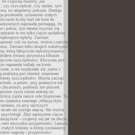
 Im częściej musimy „się
”, czy oszczędzać, czy wydać, tym
nsa, że ulegniemy pokusie. Dlatego
a przelewów, ustawienia stałych
niczenie liczby kart lub kont do
mpulsywnych naprawdę pomagają. Im
 i pokus, tym łatwiej trzymać się
ędzanie to nie tylko cięcie wydatków,
 mądrzejsze wybory. Zamiast
kupować coś na wynos, można częściej
mu. Zamiast kilku drogich subskrypcji
ną, którą faktycznie wykorzystujemy.
drobne zmiany przynoszą kilkaset
ięcznie oszczędności. Kluczowe jest,
dze naprawdę trafiały na konto
owe, a nie rozpływały się „same z
rą praktyką jest również stopniowe
 kwoty oszczędności. Można zacząć
chodu, a potem, przy podwyżce lub
zleceniach, podnieść ten procent.
poziom życia rośnie wolniej niż
óżnica zasila nasze cele finansowe. To
wo zjawiska zwanego „inflacją stylu
e sprawia, że przy wyższych
wcale nie zostaje więcej. Nie można
psychologii. Zbyt agresywne cięcia
dują bunt – czujemy się jak na diecie,
ra nam wszystkie przyjemności. Lepsza
ia małych kroków, w której zostawiamy
robne nagrody i przyjemności.