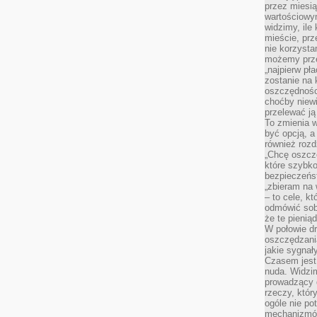
przez miesią
wartościowy
widzimy, ile
mieście, prz
nie korzysta
możemy prze
„najpierw pł
zostanie na 
oszczędności
choćby niewi
przelewać ją
To zmienia 
być opcją, a
również rozd
„Chcę oszczę
które szybko
bezpieczeńst
„zbieram na 
– to cele, k
odmówić sob
że te pienią
W połowie d
oszczędzania
jakie sygnał
Czasem jest
nuda. Widzi
prowadzący d
rzeczy, któr
ogóle nie p
mechanizmów