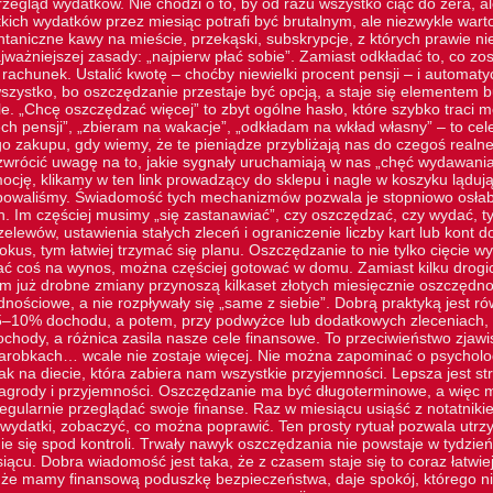
zegląd wydatków. Nie chodzi o to, by od razu wszystko ciąć do zera, a
tkich wydatków przez miesiąc potrafi być brutalnym, ale niezwykle wa
ontaniczne kawy na mieście, przekąski, subskrypcje, z których prawie n
ważniejszej zasady: „najpierw płać sobie”. Zamiast odkładać to, co zos
 rachunek. Ustalić kwotę – choćby niewielki procent pensji – i automat
szystko, bo oszczędzanie przestaje być opcją, a staje się elementem b
e. „Chcę oszczędzać więcej” to zbyt ogólne hasło, które szybko traci 
ch pensji”, „zbieram na wakacje”, „odkładam na wkład własny” – to cel
o zakupu, gdy wiemy, że te pieniądze przybliżają nas do czegoś realn
zwrócić uwagę na to, jakie sygnały uruchamiają w nas „chęć wydawania
ocję, klikamy w
ten link
prowadzący do sklepu i nagle w koszyku lądują 
ebowaliśmy. Świadomość tych mechanizmów pozwala je stopniowo osłab
h. Im częściej musimy „się zastanawiać”, czy oszczędzać, czy wydać, 
elewów, ustawienia stałych zleceń i ograniczenie liczby kart lub kont
kus, tym łatwiej trzymać się planu. Oszczędzanie to nie tylko cięcie w
ć coś na wynos, można częściej gotować w domu. Zamiast kilku drogich
 już drobne zmiany przynoszą kilkaset złotych miesięcznie oszczędnoś
dnościowe, a nie rozpływały się „same z siebie”. Dobrą praktyką jest r
–10% dochodu, a potem, przy podwyżce lub dodatkowych zleceniach, p
ochody, a różnica zasila nasze cele finansowe. To przeciwieństwo zjawis
zarobkach… wcale nie zostaje więcej. Nie można zapominać o psycholog
k na diecie, która zabiera nam wszystkie przyjemności. Lepsza jest st
grody i przyjemności. Oszczędzanie ma być długoterminowe, a więc mu
egularnie przeglądać swoje finanse. Raz w miesiącu usiąść z notatnik
ydatki, zobaczyć, co można poprawić. Ten prosty rytuał pozwala utr
e się spod kontroli. Trwały nawyk oszczędzania nie powstaje w tydzień.
ącu. Dobra wiadomość jest taka, że z czasem staje się to coraz łatwie
 że mamy finansową poduszkę bezpieczeństwa, daje spokój, którego ni