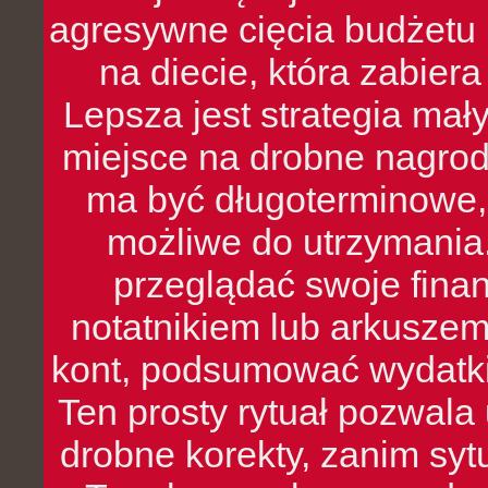
agresywne cięcia budżetu 
na diecie, która zabier
Lepsza jest strategia mał
miejsce na drobne nagrod
ma być długoterminowe, 
możliwe do utrzymania.
przeglądać swoje fina
notatnikiem lub arkuszem
kont, podsumować wydatki
Ten prosty rytuał pozwala
drobne korekty, zanim syt