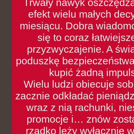
Trwały nawyk oszczędzan
efekt wielu małych dec
miesiącu. Dobra wiadomoś
się to coraz łatwiejs
przyzwyczajenie. A św
poduszkę bezpieczeństwa, 
kupić żadną impul
Wielu ludzi obiecuje sob
zacznie odkładać pieniądz
wraz z nią rachunki, ni
promocje i… znów zosta
rzadko leży wyłącznie 