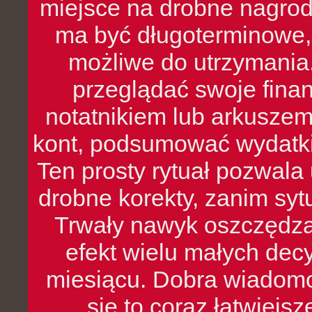
miejsce na drobne nagrod
ma być długoterminowe, 
możliwe do utrzymania.
przeglądać swoje fina
notatnikiem lub arkuszem
kont, podsumować wydatki
Ten prosty rytuał pozwala
drobne korekty, zanim syt
Trwały nawyk oszczędzan
efekt wielu małych dec
miesiącu. Dobra wiadomoś
się to coraz łatwiejs