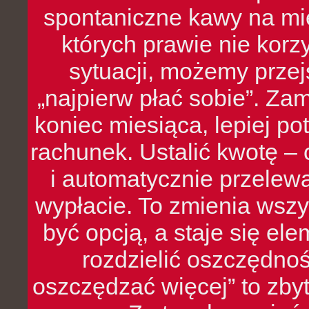
spontaniczne kawy na mie
których prawie nie kor
sytuacji, możemy przej
„najpierw płać sobie”. Zam
koniec miesiąca, lepiej po
rachunek. Ustalić kwotę – 
i automatycznie przelew
wypłacie. To zmienia wszy
być opcją, a staje się e
rozdzielić oszczędnoś
oszczędzać więcej” to zbyt