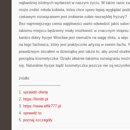
najbardziej istotnych wydarzeń w naszym życiu. W takim razie z
może zrobić młoda kobieta, która chce sporo lepiej wyglądać po
ciekawym rozwiązaniem jest zrobienie sobie niezwykłej fryzury?
Bez najmniejszego cienia wątpliwości warto odwiedzić jakiś salon f
takiemu miejscu będziemy miały możliwość w znacznym stopniu z
bardzo dobry fryzjer Wrocław jest niemalże na wagę złota, a więc n
na tego fachowca, który jest praktycznie artystą w swoim fachu.
prawdziwym strzałem w dziesiątkę jest także to, aby przed studn
porządna kosmetyczka. Dzięki właśnie takiemu rozwiązaniu można
się. Naturalnie fryzjer bądź kosmetyczka jeszcze nie są wszyst
źródło:
———————————
1.
sprawdź ofertę
2.
https://limith.pl
3.
https://www.elfik777.pl
4.
sprawdź to
5.
poznaj szczegóły