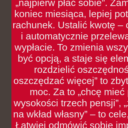
„najpierw płać sobie”. Zam
koniec miesiąca, lepiej po
rachunek. Ustalić kwotę – 
i automatycznie przelew
wypłacie. To zmienia wszy
być opcją, a staje się e
rozdzielić oszczędnoś
oszczędzać więcej” to zbyt
moc. Za to „chcę mie
wysokości trzech pensji”,
na wkład własny” – to cel
Łatwiej odmówić sobie i