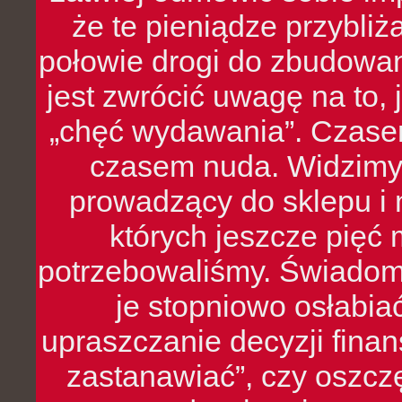
że te pieniądze przybli
połowie drogi do zbudowa
jest zwrócić uwagę na to,
„chęć wydawania”. Czasem
czasem nuda. Widzimy
prowadzący do sklepu i 
których jeszcze pięć 
potrzebowaliśmy. Świado
je stopniowo osłabia
upraszczanie decyzji fina
zastanawiać”, czy oszcz