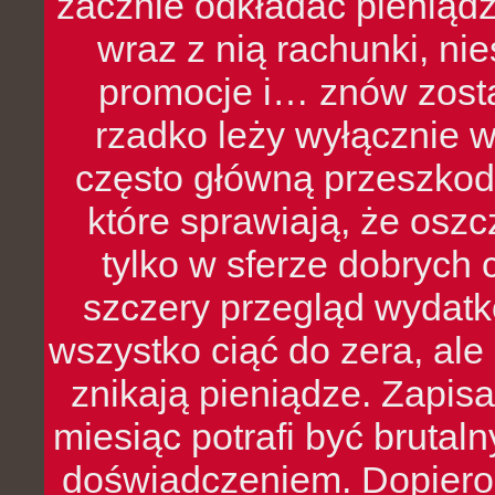
zacznie odkładać pieniądz
wraz z nią rachunki, ni
promocje i… znów zosta
rzadko leży wyłącznie 
często główną przeszkod
które sprawiają, że oszcz
tylko w sferze dobrych 
szczery przegląd wydatkó
wszystko ciąć do zera, ale
znikają pieniądze. Zapis
miesiąc potrafi być bruta
doświadczeniem. Dopiero 