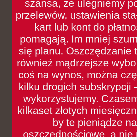
szansa, że ulegniemy p
przelewów, ustawienia stał
kart lub kont do płat
pomagają. Im mniej szumó
się planu. Oszczędzanie t
również mądrzejsze wybo
coś na wynos, można czę
kilku drogich subskrypcji 
wykorzystujemy. Czasem
kilkaset złotych miesięcz
by te pieniądze na
oszczędnościowe, a nie r