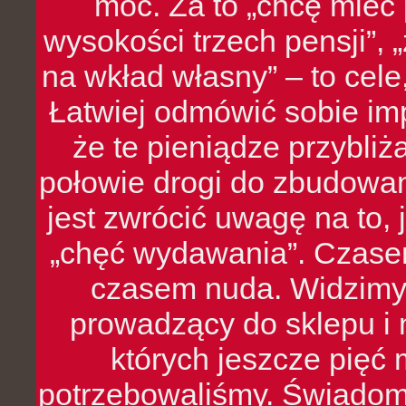
moc. Za to „chcę mie
wysokości trzech pensji”,
na wkład własny” – to cel
Łatwiej odmówić sobie i
że te pieniądze przybli
połowie drogi do zbudowa
jest zwrócić uwagę na to,
„chęć wydawania”. Czasem
czasem nuda. Widzimy
prowadzący do sklepu i 
których jeszcze pięć 
potrzebowaliśmy. Świado