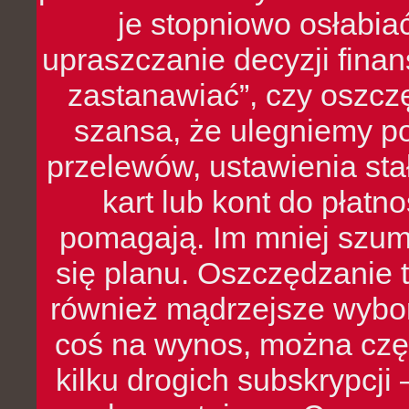
je stopniowo osłabia
upraszczanie decyzji fina
zastanawiać”, czy oszcz
szansa, że ulegniemy p
przelewów, ustawienia stał
kart lub kont do płat
pomagają. Im mniej szumó
się planu. Oszczędzanie t
również mądrzejsze wybo
coś na wynos, można czę
kilku drogich subskrypcji 