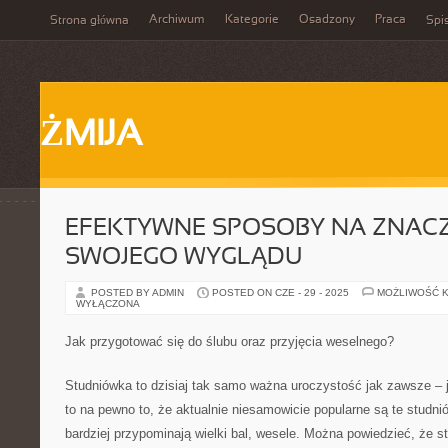
Archiwum
Kategorie
Osadzony
Praca
Strona główna
Spis
ŻMIJA
EFEKTYWNE SPOSOBY NA ZNAC
SWOJEGO WYGLĄDU
POSTED BY ADMIN
POSTED ON CZE - 29 - 2025
MOŻLIWOŚĆ 
WYŁĄCZONA
Jak przygotować się do ślubu oraz przyjęcia weselnego?
Studniówka to dzisiaj tak samo ważna uroczystość jak zawsze – j
to na pewno to, że aktualnie niesamowicie popularne są te studni
bardziej przypominają wielki bal, wesele. Można powiedzieć, że st