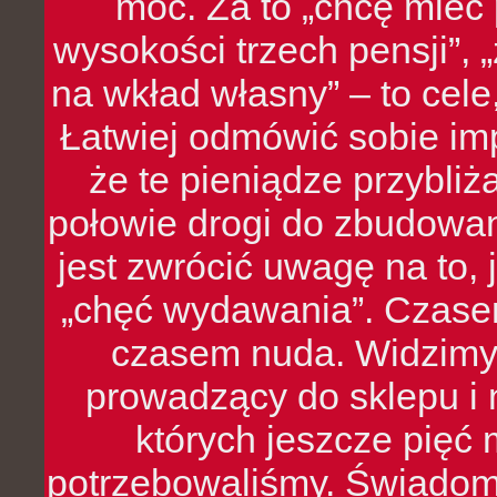
moc. Za to „chcę mie
wysokości trzech pensji”,
na wkład własny” – to cel
Łatwiej odmówić sobie i
że te pieniądze przybli
połowie drogi do zbudowa
jest zwrócić uwagę na to,
„chęć wydawania”. Czasem
czasem nuda. Widzimy
prowadzący do sklepu i 
których jeszcze pięć 
potrzebowaliśmy. Świado