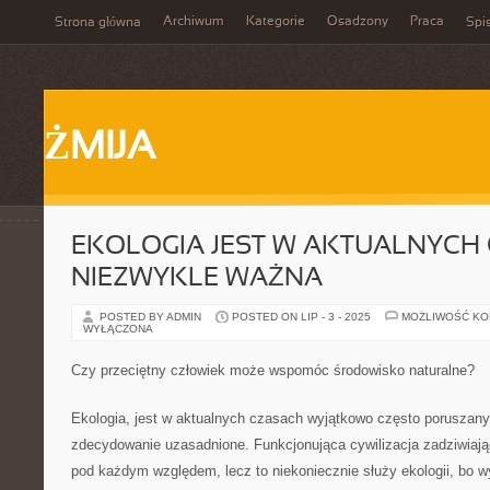
Archiwum
Kategorie
Osadzony
Praca
Strona główna
Spis
ŻMIJA
EKOLOGIA JEST W AKTUALNYCH
NIEZWYKLE WAŻNA
POSTED BY ADMIN
POSTED ON LIP - 3 - 2025
MOŻLIWOŚĆ K
WYŁĄCZONA
Czy przeciętny człowiek może wspomóc środowisko naturalne?
Ekologia, jest w aktualnych czasach wyjątkowo często poruszan
zdecydowanie uzasadnione. Funkcjonująca cywilizacja zadziwiając
pod każdym względem, lecz to niekoniecznie służy ekologii, bo 