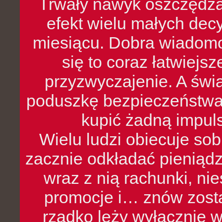
Trwały nawyk oszczędzan
efekt wielu małych dec
miesiącu. Dobra wiadomoś
się to coraz łatwiejs
przyzwyczajenie. A św
poduszkę bezpieczeństwa, 
kupić żadną impul
Wielu ludzi obiecuje sob
zacznie odkładać pieniądz
wraz z nią rachunki, ni
promocje i… znów zosta
rzadko leży wyłącznie 