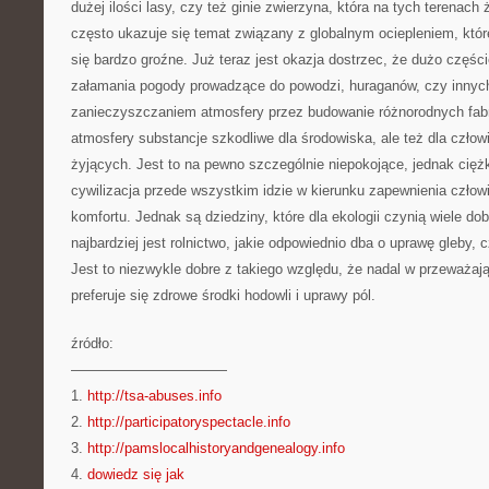
dużej ilości lasy, czy też ginie zwierzyna, która na tych terenach
często ukazuje się temat związany z globalnym ociepleniem, kt
się bardzo groźne. Już teraz jest okazja dostrzec, że dużo częśc
załamania pogody prowadzące do powodzi, huraganów, czy inny
zanieczyszczaniem atmosfery przez budowanie różnorodnych fabry
atmosfery substancje szkodliwe dla środowiska, ale też dla człowi
żyjących. Jest to na pewno szczególnie niepokojące, jednak cięż
cywilizacja przede wszystkim idzie w kierunku zapewnienia człow
komfortu. Jednak są dziedziny, które dla ekologii czynią wiele do
najbardziej jest rolnictwo, jakie odpowiednio dba o uprawę gleby,
Jest to niezwykle dobre z takiego względu, że nadal w przeważając
preferuje się zdrowe środki hodowli i uprawy pól.
źródło:
———————————
1.
http://tsa-abuses.info
2.
http://participatoryspectacle.info
3.
http://pamslocalhistoryandgenealogy.info
4.
dowiedz się jak