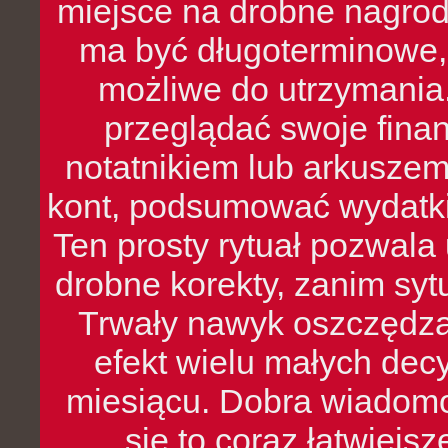
miejsce na drobne nagrod
ma być długoterminowe, 
możliwe do utrzymania.
przeglądać swoje fina
notatnikiem lub arkuszem
kont, podsumować wydatki
Ten prosty rytuał pozwala
drobne korekty, zanim syt
Trwały nawyk oszczędzan
efekt wielu małych dec
miesiącu. Dobra wiadomoś
się to coraz łatwiejs