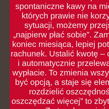
spontaniczne kawy na mie
których prawie nie kor
sytuacji, możemy przej
„najpierw płać sobie”. Zam
koniec miesiąca, lepiej po
rachunek. Ustalić kwotę – 
i automatycznie przelew
wypłacie. To zmienia wszy
być opcją, a staje się e
rozdzielić oszczędnoś
oszczędzać więcej” to zbyt