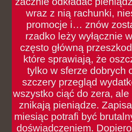
zacznie odkładać pieniądz
wraz z nią rachunki, ni
promocje i… znów zosta
rzadko leży wyłącznie 
często główną przeszkod
które sprawiają, że oszcz
tylko w sferze dobrych 
szczery przegląd wydatkó
wszystko ciąć do zera, ale
znikają pieniądze. Zapis
miesiąc potrafi być bruta
doświadczeniem. Dopiero 