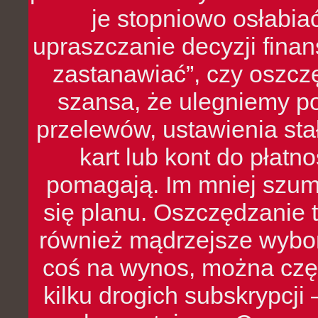
je stopniowo osłabia
upraszczanie decyzji fina
zastanawiać”, czy oszcz
szansa, że ulegniemy p
przelewów, ustawienia stał
kart lub kont do płat
pomagają. Im mniej szumó
się planu. Oszczędzanie t
również mądrzejsze wybo
coś na wynos, można czę
kilku drogich subskrypcji 