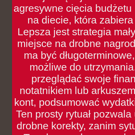
agresywne cięcia budżetu 
na diecie, która zabier
Lepsza jest strategia mał
miejsce na drobne nagrod
ma być długoterminowe, 
możliwe do utrzymania.
przeglądać swoje fina
notatnikiem lub arkuszem
kont, podsumować wydatki
Ten prosty rytuał pozwala
drobne korekty, zanim syt