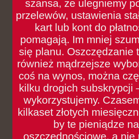
szansa, że ulegniemy p
przelewów, ustawienia stał
kart lub kont do płat
pomagają. Im mniej szumó
się planu. Oszczędzanie t
również mądrzejsze wybo
coś na wynos, można czę
kilku drogich subskrypcji 
wykorzystujemy. Czasem
kilkaset złotych miesięcz
by te pieniądze na
oszczędnościowe, a nie r