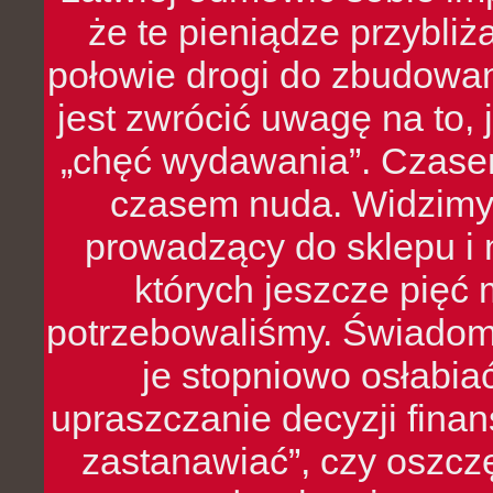
że te pieniądze przybli
połowie drogi do zbudowa
jest zwrócić uwagę na to,
„chęć wydawania”. Czasem
czasem nuda. Widzimy
prowadzący do sklepu i 
których jeszcze pięć 
potrzebowaliśmy. Świado
je stopniowo osłabia
upraszczanie decyzji fina
zastanawiać”, czy oszcz