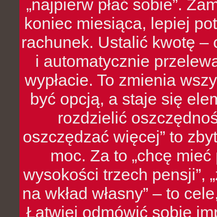
„najpierw płać sobie”. Zam
koniec miesiąca, lepiej po
rachunek. Ustalić kwotę – 
i automatycznie przelew
wypłacie. To zmienia wszy
być opcją, a staje się e
rozdzielić oszczędnoś
oszczędzać więcej” to zbyt
moc. Za to „chcę mie
wysokości trzech pensji”,
na wkład własny” – to cel
Łatwiej odmówić sobie i