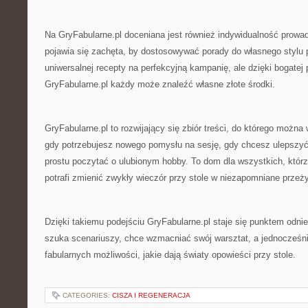
Na GryFabularne.pl doceniana jest również indywidualność prow
pojawia się zachęta, by dostosowywać porady do własnego stylu 
uniwersalnej recepty na perfekcyjną kampanię, ale dzięki bogatej
GryFabularne.pl każdy może znaleźć własne złote środki.
GryFabularne.pl to rozwijający się zbiór treści, do którego moż
gdy potrzebujesz nowego pomysłu na sesję, gdy chcesz ulepszyć
prostu poczytać o ulubionym hobby. To dom dla wszystkich, którzy
potrafi zmienić zwykły wieczór przy stole w niezapomniane przeży
Dzięki takiemu podejściu GryFabularne.pl staje się punktem odnie
szuka scenariuszy, chce wzmacniać swój warsztat, a jednocześ
fabularnych możliwości, jakie dają światy opowieści przy stole.
CATEGORIES:
CISZA I REGENERACJA