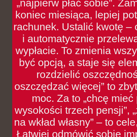
„najpierw płać sobie”. Zam
koniec miesiąca, lepiej po
rachunek. Ustalić kwotę – 
i automatycznie przelew
wypłacie. To zmienia wszy
być opcją, a staje się e
rozdzielić oszczędnoś
oszczędzać więcej” to zbyt
moc. Za to „chcę mie
wysokości trzech pensji”,
na wkład własny” – to cel
Łatwiej odmówić sobie i