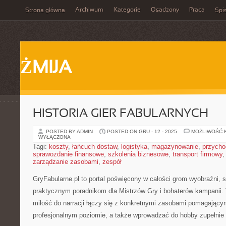
Archiwum
Kategorie
Osadzony
Praca
Strona główna
Spis
ŻMIJA
HISTORIA GIER FABULARNYCH
POSTED BY ADMIN
POSTED ON GRU - 12 - 2025
MOŻLIWOŚĆ 
WYŁĄCZONA
Tagi:
koszty
,
łańcuch dostaw
,
logistyka
,
magazynowanie
,
przycho
sprawozdanie finansowe
,
szkolenia biznesowe
,
transport firmowy
zarządzanie zasobami
,
zespół
GryFabularne.pl to portal poświęcony w całości grom wyobraźni, 
praktycznym poradnikom dla Mistrzów Gry i bohaterów kampanii. 
miłość do narracji łączy się z konkretnymi zasobami pomagając
profesjonalnym poziomie, a także wprowadzać do hobby zupełnie 