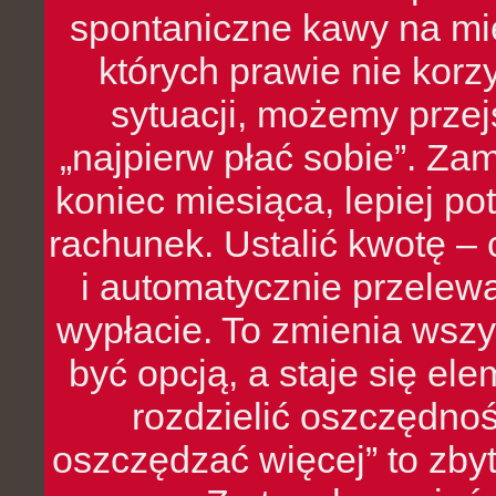
spontaniczne kawy na mie
których prawie nie kor
sytuacji, możemy przej
„najpierw płać sobie”. Zam
koniec miesiąca, lepiej po
rachunek. Ustalić kwotę – 
i automatycznie przelew
wypłacie. To zmienia wszy
być opcją, a staje się e
rozdzielić oszczędnoś
oszczędzać więcej” to zbyt