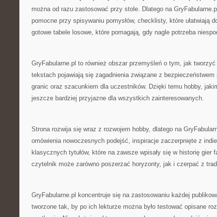
można od razu zastosować przy stole. Dlatego na GryFabularne.pl
pomocne przy spisywaniu pomysłów, checklisty, które ułatwiają 
gotowe tabele losowe, które pomagają, gdy nagle potrzeba niesp
GryFabularne.pl to również obszar przemyśleń o tym, jak tworzy
tekstach pojawiają się zagadnienia związane z bezpieczeństwem
granic oraz szacunkiem dla uczestników. Dzięki temu hobby, jakim 
jeszcze bardziej przyjazne dla wszystkich zainteresowanych.
Strona rozwija się wraz z rozwojem hobby, dlatego na GryFabular
omówienia nowoczesnych podejść, inspiracje zaczerpnięte z indi
klasycznych tytułów, które na zawsze wpisały się w historię gier 
czytelnik może zarówno poszerzać horyzonty, jak i czerpać z trad
GryFabularne.pl koncentruje się na zastosowaniu każdej publikowa
tworzone tak, by po ich lekturze można było testować opisane r