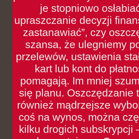
je stopniowo osłabia
upraszczanie decyzji fina
zastanawiać”, czy oszcz
szansa, że ulegniemy p
przelewów, ustawienia stał
kart lub kont do płat
pomagają. Im mniej szumó
się planu. Oszczędzanie t
również mądrzejsze wybo
coś na wynos, można czę
kilku drogich subskrypcji 