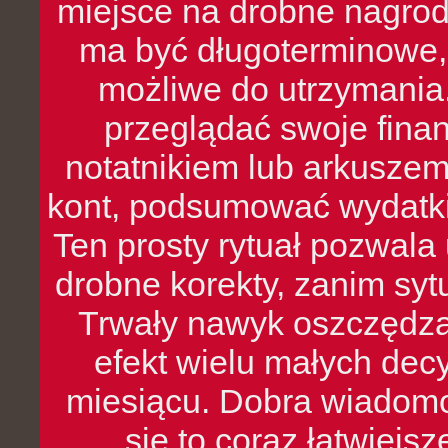
miejsce na drobne nagrod
ma być długoterminowe, 
możliwe do utrzymania.
przeglądać swoje fina
notatnikiem lub arkuszem
kont, podsumować wydatki
Ten prosty rytuał pozwala
drobne korekty, zanim syt
Trwały nawyk oszczędzan
efekt wielu małych dec
miesiącu. Dobra wiadomoś
się to coraz łatwiejs