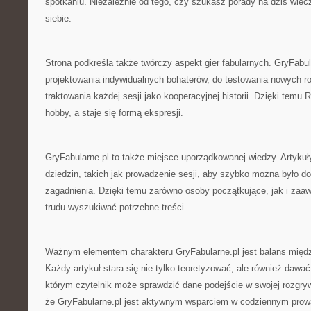
spotkaniu. Niezależnie od tego, czy szukasz porady na dziś wiecz
siebie.
Strona podkreśla także twórczy aspekt gier fabularnych. GryFabu
projektowania indywidualnych bohaterów, do testowania nowych r
traktowania każdej sesji jako kooperacyjnej historii. Dzięki temu 
hobby, a staje się formą ekspresji.
GryFabularne.pl to także miejsce uporządkowanej wiedzy. Artykuł
dziedzin, takich jak prowadzenie sesji, aby szybko można było d
zagadnienia. Dzięki temu zarówno osoby początkujące, jak i z
trudu wyszukiwać potrzebne treści.
Ważnym elementem charakteru GryFabularne.pl jest balans międz
Każdy artykuł stara się nie tylko teoretyzować, ale również dawać
którym czytelnik może sprawdzić dane podejście w swojej rozgry
że GryFabularne.pl jest aktywnym wsparciem w codziennym prowa