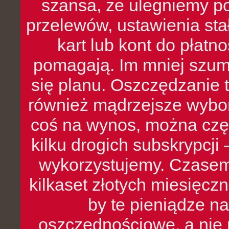
szansa, że ulegniemy p
przelewów, ustawienia stał
kart lub kont do płat
pomagają. Im mniej szumó
się planu. Oszczędzanie t
również mądrzejsze wybo
coś na wynos, można czę
kilku drogich subskrypcji 
wykorzystujemy. Czasem
kilkaset złotych miesięcz
by te pieniądze na
oszczędnościowe, a nie r