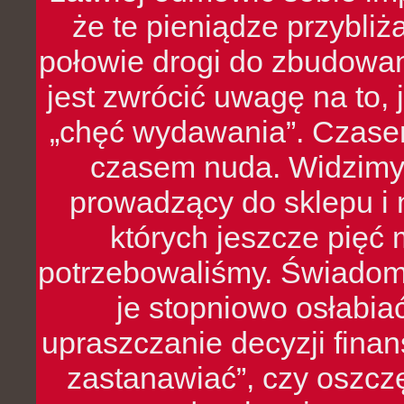
że te pieniądze przybli
połowie drogi do zbudowa
jest zwrócić uwagę na to,
„chęć wydawania”. Czasem
czasem nuda. Widzimy
prowadzący do sklepu i 
których jeszcze pięć 
potrzebowaliśmy. Świado
je stopniowo osłabia
upraszczanie decyzji fina
zastanawiać”, czy oszcz