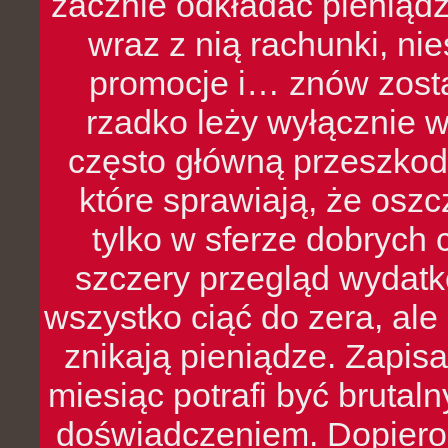
zacznie odkładać pieniądz
wraz z nią rachunki, ni
promocje i… znów zosta
rzadko leży wyłącznie 
często główną przeszkod
które sprawiają, że oszcz
tylko w sferze dobrych 
szczery przegląd wydatkó
wszystko ciąć do zera, ale
znikają pieniądze. Zapis
miesiąc potrafi być bruta
doświadczeniem. Dopiero 