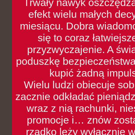
Trwały nawyk oszczędzan
efekt wielu małych dec
miesiącu. Dobra wiadomoś
się to coraz łatwiejs
przyzwyczajenie. A św
poduszkę bezpieczeństwa, 
kupić żadną impul
Wielu ludzi obiecuje sob
zacznie odkładać pieniądz
wraz z nią rachunki, ni
promocje i… znów zosta
rzadko leży wyłącznie 