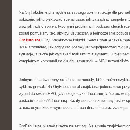
Na GryFabularne.pl znajdziesz szczegółowe instrukcje dla prowad
pokazują, jak projektować scenariusze, jak zarządzać zespołem b
oraz jak radzić sobie z typowymi problemami podczas długich ro
został pomyślany tak, aby był użyteczny, a jednocześnie pobud
Gry karciane
i Gry interaktywne książki. Serwis oferuje także mate
lepiej zrozumieć, jak odgrywać postać, jak współpracować z druż
sytuacje, a także jak wyciskać maksimum z systemu. Dzięki temu
kompletnym kompendium dla obu stron stołu – MG i uczestników.
Jednym z filarów strony są fabularne moduły, które można szyb
cykli rozgrywek. Na GryFabularne.pl znajdziesz jednorazowe przy
wypad do świata RPG, jak i długie cykle fabularne, które pozwala
postacie i realność fabularną. Każdy scenariusz opisany jest w s
oznaczonymi kluczowymi scenami, bohaterami tła oraz zaczepam
GryFabularne.pl stawia także na settingi. Na stronie znajdziesz opi