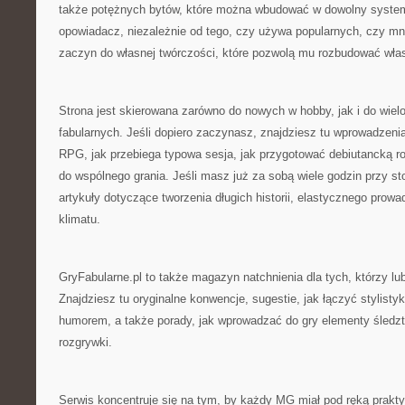
także potężnych bytów, które można wbudować w dowolny system
opowiadacz, niezależnie od tego, czy używa popularnych, czy mnie
zaczyn do własnej twórczości, które pozwolą mu rozbudować wła
Strona jest skierowana zarówno do nowych w hobby, jak i do wielo
fabularnych. Jeśli dopiero zaczynasz, znajdziesz tu wprowadzeni
RPG, jak przebiega typowa sesja, jak przygotować debiutancką ro
do wspólnego grania. Jeśli masz już za sobą wiele godzin przy s
artykuły dotyczące tworzenia długich historii, elastycznego prow
klimatu.
GryFabularne.pl to także magazyn natchnienia dla tych, którzy lu
Znajdziesz tu oryginalne konwencje, sugestie, jak łączyć stylisty
humorem, a także porady, jak wprowadzać do gry elementy śledz
rozgrywki.
Serwis koncentruje się na tym, by każdy MG miał pod ręką prakty