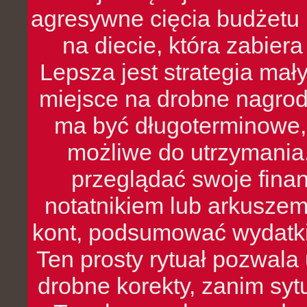
agresywne cięcia budżetu 
na diecie, która zabier
Lepsza jest strategia mał
miejsce na drobne nagrod
ma być długoterminowe, 
możliwe do utrzymania.
przeglądać swoje fina
notatnikiem lub arkuszem
kont, podsumować wydatki
Ten prosty rytuał pozwala
drobne korekty, zanim syt