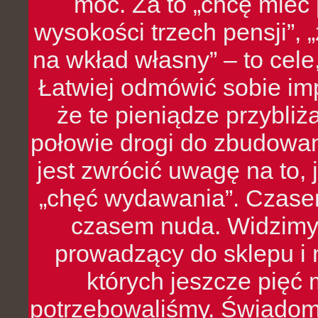
moc. Za to „chcę mie
wysokości trzech pensji”,
na wkład własny” – to cel
Łatwiej odmówić sobie i
że te pieniądze przybli
połowie drogi do zbudowa
jest zwrócić uwagę na to,
„chęć wydawania”. Czasem
czasem nuda. Widzimy
prowadzący do sklepu i 
których jeszcze pięć 
potrzebowaliśmy. Świado