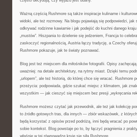
często decydują, czy wyjazd jest udany.
Ważną częścią Rushmore są także inspiracje kulinarne i kulturowe
widoki, ale też rozmowy. Na blogu pojawiają się podpowiedzi, jak 
odkrywać rodzinne kawiarnie i jak podejść do kuchni danego kraju 
„mustów”. Hiszpania to dzielenie się jedzeniem, Francja to celeb
zaskoczyć regionalnością, Austria łączy tradycję, a Czechy ofer
Rushmore pokazuje, jak te światy poznawać.
Blog jest też miejscem dla miłośników fotografii. Opisy zachęcają
uważniej: na detale architektury, na rytmy miast. Dzięki temu podró
„urlopem”, ale też historią, do której chce się wracać. Rushmore
przeżycia: podpowiada, gdzie szukać miejsc z klimatem, jak znal
wszystkim — jak cieszyć się miejscem bez presji „wykręcania rek
Rushmore możesz czytać jak przewodnik, ale też jak kolekcję po
to źródło gotowych tras, dla innych — zbiór wskazówek, z których
będą korzystać z opisów przed podróżą, inni będą wracać po pow
sobie kontekst. Blog powstaje po to, by łączyć pragnienia z pra
właśnie w tej równowadze kryje się siła Rushmore.