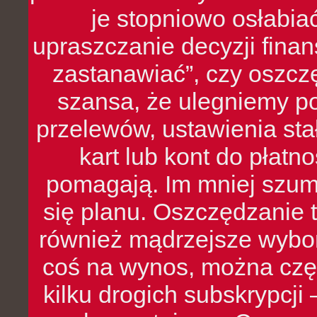
je stopniowo osłabia
upraszczanie decyzji fina
zastanawiać”, czy oszcz
szansa, że ulegniemy p
przelewów, ustawienia stał
kart lub kont do płat
pomagają. Im mniej szumó
się planu. Oszczędzanie t
również mądrzejsze wybo
coś na wynos, można czę
kilku drogich subskrypcji 