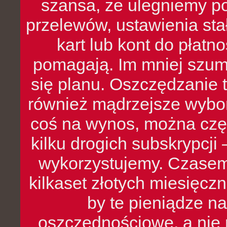
szansa, że ulegniemy p
przelewów, ustawienia stał
kart lub kont do płat
pomagają. Im mniej szumó
się planu. Oszczędzanie t
również mądrzejsze wybo
coś na wynos, można czę
kilku drogich subskrypcji 
wykorzystujemy. Czasem
kilkaset złotych miesięcz
by te pieniądze na
oszczędnościowe, a nie r