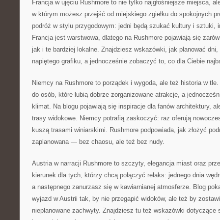
Francja w ujęciu Rushmore to nie tylko najgłośniejsze miejsca, ale
w którym możesz przejść od miejskiego zgiełku do spokojnych pr
podróż w stylu przygodowym: jedni będą szukać kultury i sztuki, i
Francja jest warstwowa, dlatego na Rushmore pojawiają się zar
jak i te bardziej lokalne. Znajdziesz wskazówki, jak planować dni
napiętego grafiku, a jednocześnie zobaczyć to, co dla Ciebie najba
Niemcy na Rushmore to porządek i wygoda, ale też historia w tle.
do osób, które lubią dobrze zorganizowane atrakcje, a jednocześ
klimat. Na blogu pojawiają się inspiracje dla fanów architektury, al
trasy widokowe. Niemcy potrafią zaskoczyć: raz oferują nowocze
kuszą trasami winiarskimi. Rushmore podpowiada, jak złożyć pod
zaplanowana — bez chaosu, ale też bez nudy.
Austria w narracji Rushmore to szczyty, elegancja miast oraz prz
kierunek dla tych, którzy chcą połączyć relaks: jednego dnia wędr
a następnego zanurzasz się w kawiarnianej atmosferze. Blog pok
wyjazd w Austrii tak, by nie przegapić widoków, ale też by zostaw
nieplanowane zachwyty. Znajdziesz tu też wskazówki dotyczące 