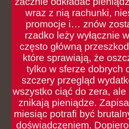
zacznie odkładać pieniądz
wraz z nią rachunki, ni
promocje i… znów zosta
rzadko leży wyłącznie 
często główną przeszkod
które sprawiają, że oszcz
tylko w sferze dobrych 
szczery przegląd wydatkó
wszystko ciąć do zera, ale
znikają pieniądze. Zapis
miesiąc potrafi być bruta
doświadczeniem. Dopiero 