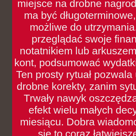
miejsce na drobne nagrod
ma być długoterminowe, 
możliwe do utrzymania.
przeglądać swoje fina
notatnikiem lub arkuszem
kont, podsumować wydatki
Ten prosty rytuał pozwala
drobne korekty, zanim syt
Trwały nawyk oszczędzan
efekt wielu małych dec
miesiącu. Dobra wiadomoś
się to coraz łatwiejs