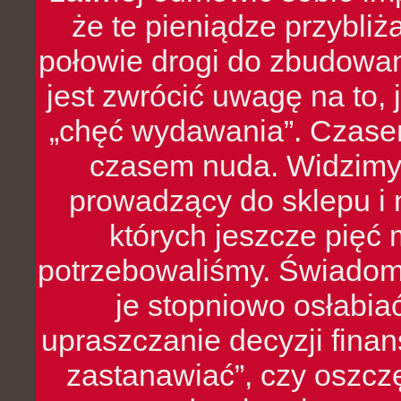
że te pieniądze przybli
połowie drogi do zbudowa
jest zwrócić uwagę na to,
„chęć wydawania”. Czasem
czasem nuda. Widzimy
prowadzący do sklepu i 
których jeszcze pięć 
potrzebowaliśmy. Świado
je stopniowo osłabia
upraszczanie decyzji fina
zastanawiać”, czy oszcz