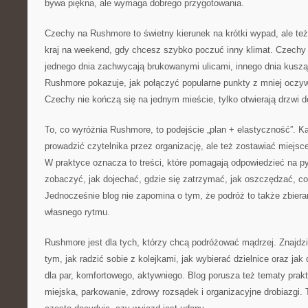
bywa piękna, ale wymaga dobrego przygotowania.
Czechy na Rushmore to świetny kierunek na krótki wypad, ale też 
kraj na weekend, gdy chcesz szybko poczuć inny klimat. Czechy 
jednego dnia zachwycają brukowanymi ulicami, innego dnia kuszą
Rushmore pokazuje, jak połączyć popularne punkty z mniej oczyw
Czechy nie kończą się na jednym mieście, tylko otwierają drzwi 
To, co wyróżnia Rushmore, to podejście „plan + elastyczność”. 
prowadzić czytelnika przez organizację, ale też zostawiać miejsc
W praktyce oznacza to treści, które pomagają odpowiedzieć na py
zobaczyć, jak dojechać, gdzie się zatrzymać, jak oszczędzać, c
Jednocześnie blog nie zapomina o tym, że podróż to także zbier
własnego rytmu.
Rushmore jest dla tych, którzy chcą podróżować mądrzej. Znajdzi
tym, jak radzić sobie z kolejkami, jak wybierać dzielnice oraz jak
dla par, komfortowego, aktywniego. Blog porusza też tematy pra
miejska, parkowanie, zdrowy rozsądek i organizacyjne drobiazgi. 