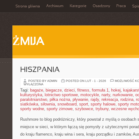
Archiwum
Kategorie
Osadzony
Praca
Strona główna
Spis
ŻMIJA
HISZPANIA
POSTED BY ADMIN
POSTED ON LUT - 1 - 2026
MOŻLIWOŚĆ K
WYŁĄCZONA
Tagi:
bagaże
,
biegacze
,
dzieci
,
fitness
,
formuła 1
,
hokej
,
kajakars
kulturystyka
,
lotnictwo sportowe
,
motocykle
,
narty
,
nurkowanie
,
o
paralotniarstwo
,
piłka nożna
,
pływanie
,
rajdy
,
rekreacja
,
rodzina
,
r
siatkówka
,
siłownia
,
snowboard
,
sport
,
sporty halowe
,
sporty mot
sporty wodne
,
sporty zimowe
,
szybowce
,
trybuny
,
wczesne wych
Rushmore to blog podróżniczy, który powstał z myślą o osobach 
miejsce w sieci, w którym łączą się pomysły z użytecznymi porad
do kraju flamenco, kraju wina i sera, kraju porządku i zamków, Aust