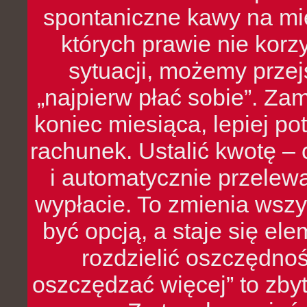
spontaniczne kawy na mie
których prawie nie kor
sytuacji, możemy przej
„najpierw płać sobie”. Zam
koniec miesiąca, lepiej po
rachunek. Ustalić kwotę – 
i automatycznie przelew
wypłacie. To zmienia wszy
być opcją, a staje się e
rozdzielić oszczędnoś
oszczędzać więcej” to zbyt