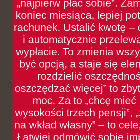
„najpierw płać sobie”. Zam
koniec miesiąca, lepiej po
rachunek. Ustalić kwotę – 
i automatycznie przelew
wypłacie. To zmienia wszy
być opcją, a staje się e
rozdzielić oszczędnoś
oszczędzać więcej” to zbyt
moc. Za to „chcę mie
wysokości trzech pensji”,
na wkład własny” – to cel
Łatwiej odmówić sobie i