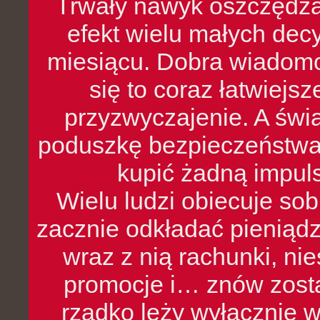
Trwały nawyk oszczędzan
efekt wielu małych dec
miesiącu. Dobra wiadomoś
się to coraz łatwiejs
przyzwyczajenie. A św
poduszkę bezpieczeństwa, 
kupić żadną impul
Wielu ludzi obiecuje sob
zacznie odkładać pieniądz
wraz z nią rachunki, ni
promocje i… znów zosta
rzadko leży wyłącznie 