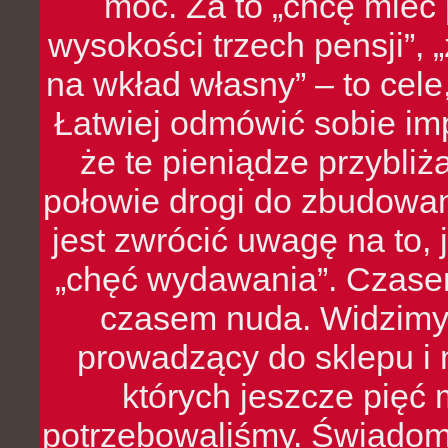
moc. Za to „chcę mie
wysokości trzech pensji”,
na wkład własny” – to cel
Łatwiej odmówić sobie i
że te pieniądze przybli
połowie drogi do zbudowa
jest zwrócić uwagę na to,
„chęć wydawania”. Czasem
czasem nuda. Widzimy
prowadzący do sklepu i 
których jeszcze pięć 
potrzebowaliśmy. Świado