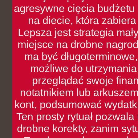
agresywne cięcia budżetu 
na diecie, która zabier
Lepsza jest strategia mał
miejsce na drobne nagrod
ma być długoterminowe, 
możliwe do utrzymania.
przeglądać swoje fina
notatnikiem lub arkuszem
kont, podsumować wydatki
Ten prosty rytuał pozwala
drobne korekty, zanim syt