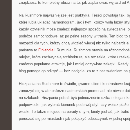
znajdziesz tu kompletny obraz na to, jak zaplanować wyjazd od A
Na Rushmore najważniejsze jest praktyka. Treści powstają tak,
które lubią układać harmonogram, jak i tym, którzy wolą luźny st
każdy czytelnik może znaleźć najlepszy sposób na zwiedzanie: o
podróże samochodowe, aż po pełne sezony w trasie. Ten blog to 
narzędzi dla tych, którzy chcą widzieć więcej niż tylko najbardzi
państwa to
Finlandia
i Rumunia. Rushmore stawia na różnorodność
miejsc, które zachwycają architekturą, ale też takie, które urzekaj
zarówno popularne atrakcje, jak i mniej oczywiste zakątki. Każdy 
blog pomaga go odkryć — bez nadęcia, za to z nastawieniem na 
Hiszpania na Rushmore to światło, gwarne ulice i kontrastowe kra
zanurzyć się w atmosferze nadmorskich promenad, ale równie do
na szlakach. Hiszpania potrafi być jednocześnie dzika i eleganck
podpowiedzi, jak wybrać kierunek pod swój styl: czy wolisz plaże
wioski. To także miejsce na porady o tym, kiedy jechać, jak trafi
poruszać się po miastach i jak połączyć odpoczynek w jedną spój