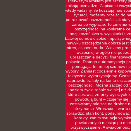
Pierwszym krokiem jest szczery pr
znikają pieniądze. Zapisanie wszys
wtedy widzimy, ile kosztują nas sp
sytuacji, możemy przejść do naj
potraktować oszczędności jak stały
zaraz po wypłacie. To zmienia w
oszczędności na konkretne cel
bezpieczeństwa w wysokości trze
Łatwiej odmówić sobie impulsywneg
nawyku oszczędzania dobrze jest 
stres, czasem nuda. Widzimy prom
wcześniej w ogóle nie potrz
upraszczanie decyzji finansowyc
pokusie. Dlatego automatyzacja prz
pomagają. Im mniej szumów i po
wybory. Zamiast codziennie kupowa
faktycznie wykorzystujemy. Czasem
naprawdę trafiały na konto oszczę
oszczędności. Można zacząć od 5
poziom życia rośnie wolniej niż d
które sprawia, że przy wyższych 
powodują bunt – czujemy się ja
zostawiamy miejsce na drobne na
utrzymania. Wreszcie – warto r
sprawdzić stan kont, podsumować w
korekty, zanim sytuacja wymkni
powtarzanych miesiąc po miesi
przyzwyczajenie. A świadomość,