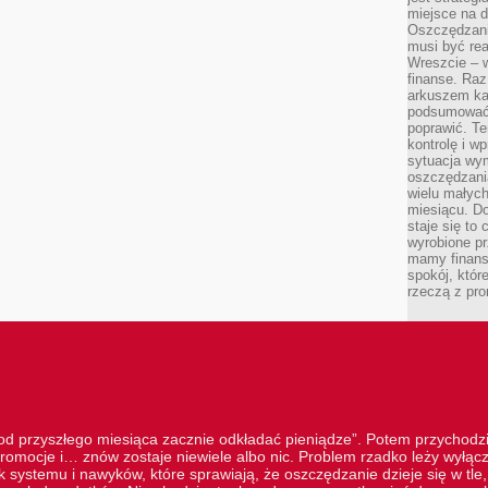
miejsce na d
Oszczędzani
musi być rea
Wreszcie – w
finanse. Raz
arkuszem ka
podsumować 
poprawić. Te
kontrolę i w
sytuacja wym
oszczędzania
wielu małych
miesiącu. D
staje się to 
wyrobione p
mamy finans
spokój, któr
rzeczą z pro
„od przyszłego miesiąca zacznie odkładać pieniądze”. Potem przychodzi
romocje i… znów zostaje niewiele albo nic. Problem rzadko leży wyłą
 systemu i nawyków, które sprawiają, że oszczędzanie dzieje się w tle, 