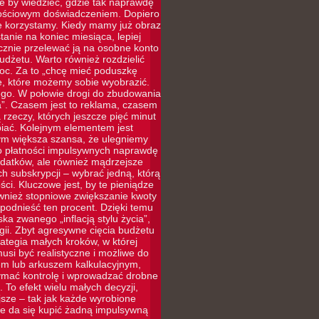
le by wiedzieć, gdzie tak naprawdę
rtościowym doświadczeniem. Dopiero
ie korzystamy. Kiedy mamy już obraz
tanie na koniec miesiąca, lepiej
ycznie przelewać ją na osobne konto
udżetu. Warto również rozdzielić
moc. Za to „chcę mieć poduszkę
e, które możemy sobie wyobrazić.
ego. W połowie drogi do zbudowania
”. Czasem jest to reklama, czasem
rzeczy, których jeszcze pięć minut
iać. Kolejnym elementem jest
tym większa szansa, że ulegniemy
 do płatności impulsywnych naprawdę
ydatków, ale również mądrzejsze
 subskrypcji – wybrać jedną, którą
ci. Kluczowe jest, by te pieniądze
ównież stopniowe zwiększanie kwoty
odnieść ten procent. Dzięki temu
ka zwanego „inflacją stylu życia”,
ii. Zbyt agresywne cięcia budżetu
rategia małych kroków, w której
si być realistyczne i możliwe do
iem lub arkuszem kalkulacyjnym,
zymać kontrolę i wprowadzać drobne
 To efekt wielu małych decyzji,
jsze – tak jak każde wyrobione
e da się kupić żadną impulsywną