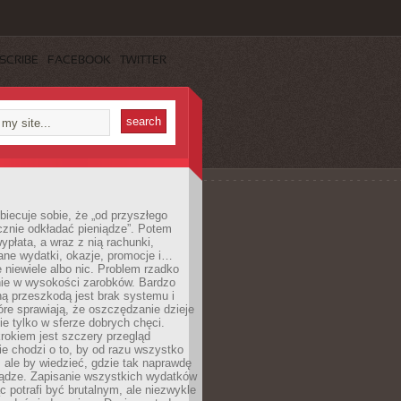
SCRIBE
FACEBOOK
TWITTER
obiecuje sobie, że „od przyszłego
cznie odkładać pieniądze”. Potem
ypłata, a wraz z nią rachunki,
ane wydatki, okazje, promocje i…
 niewiele albo nic. Problem rzadko
nie w wysokości zarobków. Bardzo
ą przeszkodą jest brak systemu i
re sprawiają, że oszczędzanie dzieje
nie tylko w sferze dobrych chęci.
rokiem jest szczery przegląd
e chodzi o to, by od razu wszystko
, ale by wiedzieć, gdzie tak naprawdę
iądze. Zapisanie wszystkich wydatków
c potrafi być brutalnym, ale niezwykle