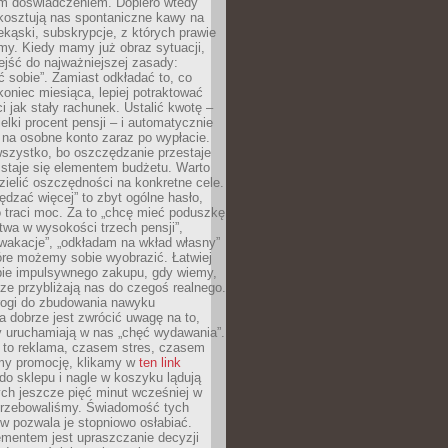
m doświadczeniem. Dopiero wtedy
 kosztują nas spontaniczne kawy na
ekąski, subskrypcje, z których prawie
my. Kiedy mamy już obraz sytuacji,
jść do najważniejszej zasady:
ać sobie”. Zamiast odkładać to, co
koniec miesiąca, lepiej potraktować
 jak stały rachunek. Ustalić kwotę –
elki procent pensji – i automatycznie
 na osobne konto zaraz po wypłacie.
wszystko, bo oszczędzanie przestaje
 staje się elementem budżetu. Warto
zielić oszczędności na konkretne cele.
dzać więcej” to zbyt ogólne hasło,
 traci moc. Za to „chcę mieć poduszkę
wa w wysokości trzech pensji”,
wakacje”, „odkładam na wkład własny”
tóre możemy sobie wyobrazić. Łatwiej
ie impulsywnego zakupu, gdy wiemy,
dze przybliżają nas do czegoś realnego.
rogi do zbudowania nawyku
 dobrze jest zwrócić uwagę na to,
y uruchamiają w nas „chęć wydawania”.
 to reklama, czasem stres, czasem
my promocję, klikamy w
ten link
o sklepu i nagle w koszyku lądują
ych jeszcze pięć minut wcześniej w
otrzebowaliśmy. Świadomość tych
 pozwala je stopniowo osłabiać.
ementem jest upraszczanie decyzji