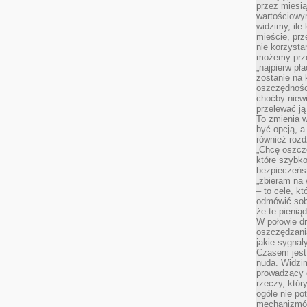
przez miesią
wartościowy
widzimy, ile
mieście, prz
nie korzysta
możemy prze
„najpierw pł
zostanie na 
oszczędności
choćby niewi
przelewać ją
To zmienia 
być opcją, a
również rozd
„Chcę oszczę
które szybko
bezpieczeńst
„zbieram na 
– to cele, k
odmówić sob
że te pienią
W połowie d
oszczędzania
jakie sygnał
Czasem jest
nuda. Widzi
prowadzący d
rzeczy, któr
ogóle nie p
mechanizmów