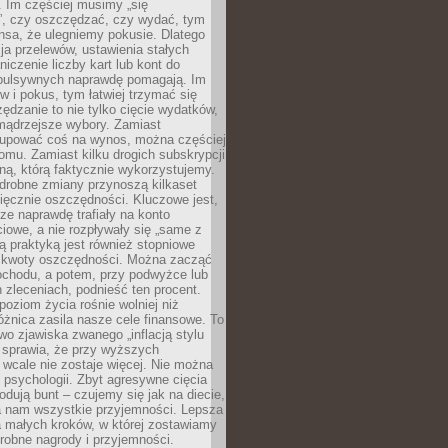
 Im częściej musimy „się
”, czy oszczędzać, czy wydać, tym
nsa, że ulegniemy pokusie. Dlatego
a przelewów, ustawienia stałych
niczenie liczby kart lub kont do
mpulsywnych naprawdę pomagają. Im
 i pokus, tym łatwiej trzymać się
ędzanie to nie tylko cięcie wydatków,
 mądrzejsze wybory. Zamiast
kupować coś na wynos, można częściej
mu. Zamiast kilku drogich subskrypcji
ną, którą faktycznie wykorzystujemy.
drobne zmiany przynoszą kilkaset
ięcznie oszczędności. Kluczowe jest,
dze naprawdę trafiały na konto
owe, a nie rozpływały się „same z
rą praktyką jest również stopniowe
 kwoty oszczędności. Można zacząć
chodu, a potem, przy podwyżce lub
zleceniach, podnieść ten procent.
poziom życia rośnie wolniej niż
óżnica zasila nasze cele finansowe. To
wo zjawiska zwanego „inflacją stylu
e sprawia, że przy wyższych
wcale nie zostaje więcej. Nie można
psychologii. Zbyt agresywne cięcia
dują bunt – czujemy się jak na diecie,
ra nam wszystkie przyjemności. Lepsza
ia małych kroków, w której zostawiamy
robne nagrody i przyjemności.