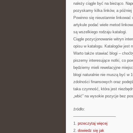
należy ciągle być na bieżąco. Napr
pozyskamy kilka linków, a późnie
Powinno się nieustannie linkować 
artykule podać wiele metod linko
są wszelkiego rodzaju katalogi.
Ciągle pozycjonowanie witryn inte
opisu w katalogu. Katalogów jest n
Warto także stawiać blogi – choć
piszemy interesujące notki, co pow
będziemy mieli rewelacyjne miejs
blogi naturalnie nie muszą być w
zdolności finansowych oraz podej
taka czynność, która jest niezbędn
„wbić” na wysokie pozycje bez post
źródło:
———————————
1.
przeczytaj więcej
2.
dowiedz się jak