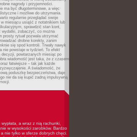
robne nagrody i przyjemności.
e ma być długoterminowe, a więc
listyczne i możliwe do utrzymania.
arto regularnie przeglądać swoje
 w miesiącu usiąść z notatnikiem lub
lkulacyjnym, sprawdzić stan kont,
wydatki, zobaczyć, co można
n prosty rytuał pozwala utrzymać
prowadzać drobne korekty, zanim
knie się spod kontroli. Trwały nawyk
 nie powstaje w tydzień. To efekt
 decyzji, powtarzanych miesiąc po
obra wiadomość jest taka, że z czasem
coraz łatwiejsze – tak jak każde
rzyzwyczajenie. A świadomość, że
ową poduszkę bezpieczeństwa, daje
ego nie da się kupić żadną impulsywną
mocji.
 wypłata, a wraz z nią rachunki,
cznie w wysokości zarobków. Bardzo
a nie tylko w sferze dobrych chęci.