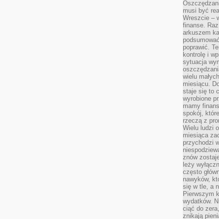
Oszczędzani
musi być rea
Wreszcie – w
finanse. Raz
arkuszem ka
podsumować 
poprawić. Te
kontrolę i w
sytuacja wym
oszczędzania
wielu małych
miesiącu. D
staje się to 
wyrobione p
mamy finans
spokój, któr
rzeczą z pro
Wielu ludzi 
miesiąca za
przychodzi w
niespodziew
znów zostaje
leży wyłącz
często główn
nawyków, któ
się w tle, a 
Pierwszym k
wydatków. Ni
ciąć do zera
znikają pien