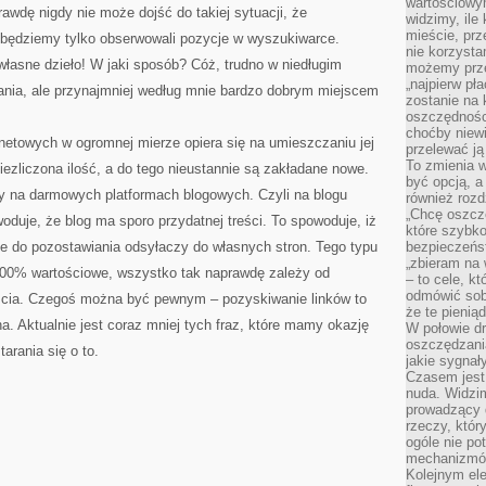
wartościowy
awdę nigdy nie może dojść do takiej sytuacji, że
widzimy, ile
mieście, prz
j będziemy tylko obserwowali pozycje w wyszukiwarce.
nie korzysta
własne dzieło! W jaki sposób? Cóż, trudno w niedługim
możemy prze
„najpierw pł
wania, ale przynajmniej według mnie bardzo dobrym miejscem
zostanie na 
oszczędności
choćby niewi
rnetowych w ogromnej mierze opiera się na umieszczaniu jej
przelewać ją
To zmienia 
iezliczona ilość, a do tego nieustannie są zakładane nowe.
być opcją, a
by na darmowych platformach blogowych. Czyli na blogu
również rozd
„Chcę oszczę
oduje, że blog ma sporo przydatnej treści. To spowoduje, iż
które szybko
ce do pozostawiania odsyłaczy do własnych stron. Tego typu
bezpieczeńst
„zbieram na 
 100% wartościowe, wszystko tak naprawdę zależy od
– to cele, k
odmówić sob
ścia. Czegoś można być pewnym – pozyskiwanie linków to
że te pienią
a. Aktualnie jest coraz mniej tych fraz, które mamy okazję
W połowie d
oszczędzania
arania się o to.
jakie sygnał
Czasem jest
nuda. Widzi
prowadzący d
rzeczy, któr
ogóle nie p
mechanizmów
Kolejnym el