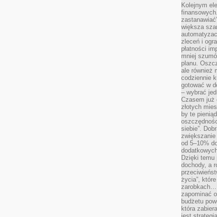
Kolejnym el
finansowych.
zastanawiać
większa sza
automatyzacj
zleceń i ogra
płatności i
mniej szumów
planu. Oszcz
ale również
codziennie 
gotować w do
– wybrać jed
Czasem już 
złotych mies
by te pienią
oszczędności
siebie”. Dob
zwiększanie
od 5–10% do
dodatkowych 
Dzięki temu 
dochody, a r
przeciwieńst
życia”, któr
zarobkach… 
zapominać o 
budżetu powo
która zabie
jest strateg