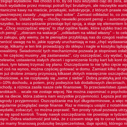
zegląd wydatków. Nie chodzi o to, by od razu wszystko ciąć do zera, a
tkich wydatków przez miesiąc potrafi być brutalnym, ale niezwykle wa
ontaniczne kawy na mieście, przekąski, subskrypcje, z których prawie n
ważniejszej zasady: „najpierw płać sobie”. Zamiast odkładać to, co zos
 rachunek. Ustalić kwotę – choćby niewielki procent pensji – i automat
szystko, bo oszczędzanie przestaje być opcją, a staje się elementem b
e. „Chcę oszczędzać więcej” to zbyt ogólne hasło, które szybko traci 
ch pensji”, „zbieram na wakacje”, „odkładam na wkład własny” – to cel
o zakupu, gdy wiemy, że te pieniądze przybliżają nas do czegoś realn
zwrócić uwagę na to, jakie sygnały uruchamiają w nas „chęć wydawania
ocję, klikamy w
ten link
prowadzący do sklepu i nagle w koszyku lądują 
ebowaliśmy. Świadomość tych mechanizmów pozwala je stopniowo osłab
h. Im częściej musimy „się zastanawiać”, czy oszczędzać, czy wydać, 
elewów, ustawienia stałych zleceń i ograniczenie liczby kart lub kont
kus, tym łatwiej trzymać się planu. Oszczędzanie to nie tylko cięcie w
ć coś na wynos, można częściej gotować w domu. Zamiast kilku drogich
 już drobne zmiany przynoszą kilkaset złotych miesięcznie oszczędnoś
dnościowe, a nie rozpływały się „same z siebie”. Dobrą praktyką jest r
–10% dochodu, a potem, przy podwyżce lub dodatkowych zleceniach, p
ochody, a różnica zasila nasze cele finansowe. To przeciwieństwo zjawis
zarobkach… wcale nie zostaje więcej. Nie można zapominać o psycholog
k na diecie, która zabiera nam wszystkie przyjemności. Lepsza jest st
grody i przyjemności. Oszczędzanie ma być długoterminowe, a więc mu
egularnie przeglądać swoje finanse. Raz w miesiącu usiąść z notatnik
ydatki, zobaczyć, co można poprawić. Ten prosty rytuał pozwala utr
e się spod kontroli. Trwały nawyk oszczędzania nie powstaje w tydzień.
ącu. Dobra wiadomość jest taka, że z czasem staje się to coraz łatwie
 że mamy finansową poduszkę bezpieczeństwa, daje spokój, którego ni