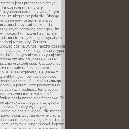
ementem jest upraszczanie decyzji
 Im częściej musimy „się
”, czy oszczędzać, czy wydać, tym
nsa, że ulegniemy pokusie. Dlatego
a przelewów, ustawienia stałych
niczenie liczby kart lub kont do
mpulsywnych naprawdę pomagają. Im
 i pokus, tym łatwiej trzymać się
ędzanie to nie tylko cięcie wydatków,
 mądrzejsze wybory. Zamiast
kupować coś na wynos, można częściej
mu. Zamiast kilku drogich subskrypcji
ną, którą faktycznie wykorzystujemy.
drobne zmiany przynoszą kilkaset
ięcznie oszczędności. Kluczowe jest,
dze naprawdę trafiały na konto
owe, a nie rozpływały się „same z
rą praktyką jest również stopniowe
 kwoty oszczędności. Można zacząć
chodu, a potem, przy podwyżce lub
zleceniach, podnieść ten procent.
poziom życia rośnie wolniej niż
óżnica zasila nasze cele finansowe. To
wo zjawiska zwanego „inflacją stylu
e sprawia, że przy wyższych
wcale nie zostaje więcej. Nie można
psychologii. Zbyt agresywne cięcia
dują bunt – czujemy się jak na diecie,
ra nam wszystkie przyjemności. Lepsza
ia małych kroków, w której zostawiamy