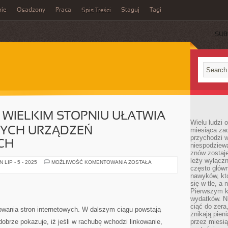
rie
Osadzony
Praca
Staguj
Tagi
Spis Treści
SUB
WIELKIM STOPNIU UŁATWIA
Wielu ludzi 
YCH URZĄDZEŃ
miesiąca za
przychodzi w
CH
niespodziew
znów zostaje
leży wyłącz
INFORMATYKA
LIP - 5 - 2025
MOŻLIWOŚĆ KOMENTOWANIA
ZOSTAŁA
W
często główn
WIELKIM
nawyków, któ
STOPNIU
się w tle, a 
UŁATWIA
TWORZENIE
Pierwszym k
NOWYCH
wydatków. Ni
URZĄDZEŃ
ciąć do zera
MULTIMEDIALNYCH
wania stron internetowych. W dalszym ciągu powstają
znikają pien
obrze pokazuje, iż jeśli w rachubę wchodzi linkowanie,
przez miesią