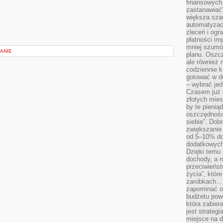
finansowych.
zastanawiać
większa sza
automatyzacj
zleceń i ogra
płatności i
mniej szumów
ANIE
planu. Oszcz
ale również
codziennie 
gotować w do
– wybrać jed
Czasem już 
złotych mies
by te pienią
oszczędności
siebie”. Dob
zwiększanie
od 5–10% do
dodatkowych 
Dzięki temu 
dochody, a r
przeciwieńst
życia”, któr
zarobkach… 
zapominać o 
budżetu powo
która zabie
jest strateg
miejsce na d