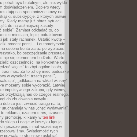
c potrafi być brutalnym, ale niezwykle
m doświadczeniem. Dopiero wtedy
 kosztują nas spontaniczne kawy na
ekąski, subskrypcje, z których prawie
my. Kiedy mamy już obraz sytuacji,
jść do najważniejszej zasady:
ać sobie”. Zamiast odkładać to, co
koniec miesiąca, lepiej potraktować
 jak stały rachunek. Ustalić kwotę –
elki procent pensji – i automatycznie
 na osobne konto zaraz po wypłacie.
wszystko, bo oszczędzanie przestaje
 staje się elementem budżetu. Warto
zielić oszczędności na konkretne cele.
dzać więcej” to zbyt ogólne hasło,
 traci moc. Za to „chcę mieć poduszkę
wa w wysokości trzech pensji”,
wakacje”, „odkładam na wkład własny”
tóre możemy sobie wyobrazić. Łatwiej
ie impulsywnego zakupu, gdy wiemy,
dze przybliżają nas do czegoś realnego.
rogi do zbudowania nawyku
 dobrze jest zwrócić uwagę na to,
y uruchamiają w nas „chęć wydawania”.
 to reklama, czasem stres, czasem
my promocję, klikamy w
ten link
o sklepu i nagle w koszyku lądują
ych jeszcze pięć minut wcześniej w
otrzebowaliśmy. Świadomość tych
 pozwala je stopniowo osłabiać.