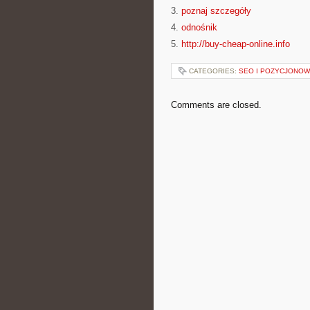
3.
poznaj szczegóły
4.
odnośnik
5.
http://buy-cheap-online.info
CATEGORIES:
SEO I POZYCJONOW
Comments are closed.