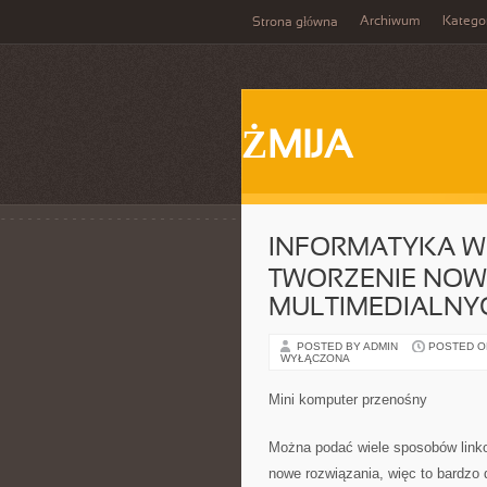
Archiwum
Katego
Strona główna
ŻMIJA
INFORMATYKA W 
TWORZENIE NOW
MULTIMEDIALNY
POSTED BY ADMIN
POSTED ON 
WYŁĄCZONA
Mini komputer przenośny
Można podać wiele sposobów linko
nowe rozwiązania, więc to bardzo d