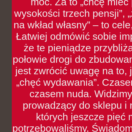
moc. Za to „chcę mie
wysokości trzech pensji”,
na wkład własny” – to cel
Łatwiej odmówić sobie i
że te pieniądze przybli
połowie drogi do zbudowa
jest zwrócić uwagę na to,
„chęć wydawania”. Czasem
czasem nuda. Widzimy
prowadzący do sklepu i 
których jeszcze pięć 
potrzebowaliśmy. Świado