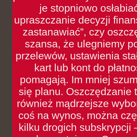
je stopniowo osłabia
upraszczanie decyzji fina
zastanawiać”, czy oszcz
szansa, że ulegniemy p
przelewów, ustawienia stał
kart lub kont do płat
pomagają. Im mniej szumó
się planu. Oszczędzanie t
również mądrzejsze wybo
coś na wynos, można czę
kilku drogich subskrypcji 