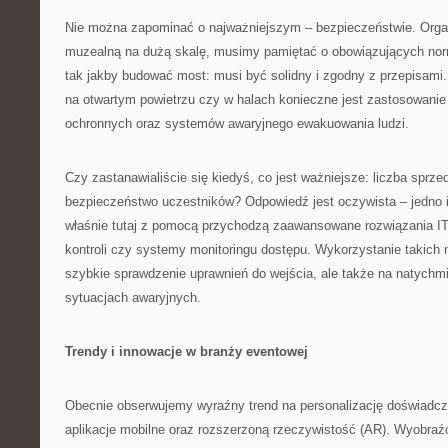
Nie można zapominać o najważniejszym – bezpieczeństwie. Organ
muzealną na dużą skalę, musimy pamiętać o obowiązujących nor
tak jakby budować most: musi być solidny i zgodny z przepisami.
na otwartym powietrzu czy w halach konieczne jest zastosowani
ochronnych oraz systemów awaryjnego ewakuowania ludzi.
Czy zastanawialiście się kiedyś, co jest ważniejsze: liczba sprze
bezpieczeństwo uczestników? Odpowiedź jest oczywista – jedno i 
właśnie tutaj z pomocą przychodzą zaawansowane rozwiązania IT 
kontroli czy systemy monitoringu dostępu. Wykorzystanie takich n
szybkie sprawdzenie uprawnień do wejścia, ale także na natych
sytuacjach awaryjnych.
Trendy i innowacje w branży eventowej
Obecnie obserwujemy wyraźny trend na personalizację doświadcz
aplikacje mobilne oraz rozszerzoną rzeczywistość (AR). Wyobra