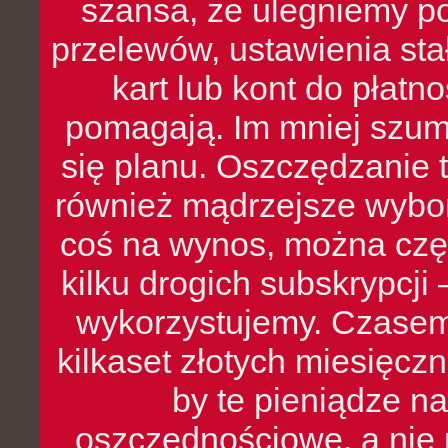
szansa, że ulegniemy p
przelewów, ustawienia stał
kart lub kont do płat
pomagają. Im mniej szumó
się planu. Oszczędzanie t
również mądrzejsze wybo
coś na wynos, można czę
kilku drogich subskrypcji 
wykorzystujemy. Czasem
kilkaset złotych miesięcz
by te pieniądze na
oszczędnościowe, a nie r