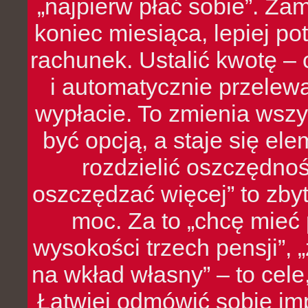
„najpierw płać sobie”. Zam
koniec miesiąca, lepiej po
rachunek. Ustalić kwotę – 
i automatycznie przelew
wypłacie. To zmienia wszy
być opcją, a staje się e
rozdzielić oszczędnoś
oszczędzać więcej” to zbyt
moc. Za to „chcę mie
wysokości trzech pensji”,
na wkład własny” – to cel
Łatwiej odmówić sobie i