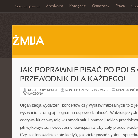
Archiwum
Kategorie
Osadzony
Praca
Strona główna
Spis
ŻMIJA
JAK POPRAWNIE PISAĆ PO POLS
PRZEWODNIK DLA KAŻDEGO!
POSTED BY ADMIN
POSTED ON CZE - 19 - 2025
MOŻLIWOŚĆ 
WYŁĄCZONA
Organizacja wydarzeń, koncertów czy wystaw muzealnych to z je
wyzwanie, z drugiej – ogromna odpowiedzialność. W dzisiejszych
odgrywa kluczową rolę w zarządzaniu i promocji takich przedsięwz
jak wykorzystać nowoczesne rozwiązania, aby cały proces przebie
Czy zastanawialiście się kiedyś, jak zintegrować system sprzedaż