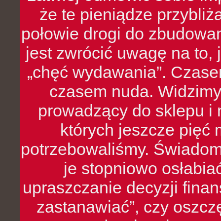
że te pieniądze przybli
połowie drogi do zbudowa
jest zwrócić uwagę na to,
„chęć wydawania”. Czasem
czasem nuda. Widzimy
prowadzący do sklepu i 
których jeszcze pięć 
potrzebowaliśmy. Świado
je stopniowo osłabia
upraszczanie decyzji fina
zastanawiać”, czy oszcz