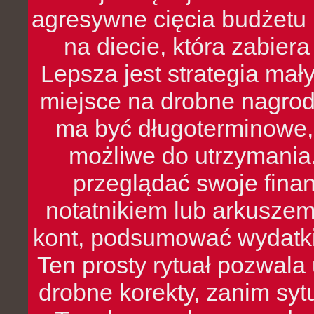
agresywne cięcia budżetu 
na diecie, która zabier
Lepsza jest strategia mał
miejsce na drobne nagrod
ma być długoterminowe, 
możliwe do utrzymania.
przeglądać swoje fina
notatnikiem lub arkuszem
kont, podsumować wydatki
Ten prosty rytuał pozwala
drobne korekty, zanim syt