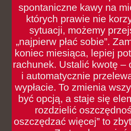
spontaniczne kawy na mie
których prawie nie kor
sytuacji, możemy przej
„najpierw płać sobie”. Zam
koniec miesiąca, lepiej po
rachunek. Ustalić kwotę – 
i automatycznie przelew
wypłacie. To zmienia wszy
być opcją, a staje się e
rozdzielić oszczędnoś
oszczędzać więcej” to zbyt