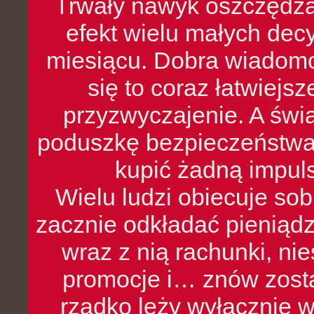
Trwały nawyk oszczędzan
efekt wielu małych dec
miesiącu. Dobra wiadomoś
się to coraz łatwiejs
przyzwyczajenie. A św
poduszkę bezpieczeństwa, 
kupić żadną impul
Wielu ludzi obiecuje sob
zacznie odkładać pieniądz
wraz z nią rachunki, ni
promocje i… znów zosta
rzadko leży wyłącznie 