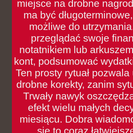
miejsce na drobne nagrod
ma być długoterminowe, 
możliwe do utrzymania.
przeglądać swoje fina
notatnikiem lub arkuszem
kont, podsumować wydatki
Ten prosty rytuał pozwala
drobne korekty, zanim syt
Trwały nawyk oszczędzan
efekt wielu małych dec
miesiącu. Dobra wiadomoś
się to coraz łatwiejs