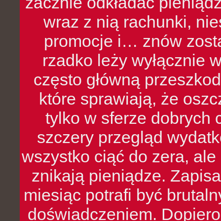
zacznie odkładać pieniądz
wraz z nią rachunki, ni
promocje i… znów zosta
rzadko leży wyłącznie 
często główną przeszkod
które sprawiają, że oszcz
tylko w sferze dobrych 
szczery przegląd wydatkó
wszystko ciąć do zera, ale
znikają pieniądze. Zapis
miesiąc potrafi być bruta
doświadczeniem. Dopiero 