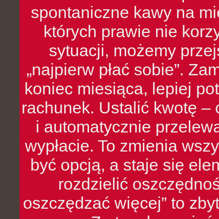
spontaniczne kawy na mie
których prawie nie kor
sytuacji, możemy przej
„najpierw płać sobie”. Zam
koniec miesiąca, lepiej po
rachunek. Ustalić kwotę – 
i automatycznie przelew
wypłacie. To zmienia wszy
być opcją, a staje się e
rozdzielić oszczędnoś
oszczędzać więcej” to zbyt