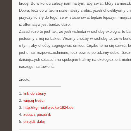
brodę. Bo w końcu zależy nam na tym, aby świat, który zamieszku
Dobra, lecz co w takim razie należy zrobić, jeżeli chcielibyśmy 
przyczynić się do tego, że w istocie świat będzie lepszym miej
iż alternatyw jest bardzo dużo.
Zasadniczo to jest tak, że jeśli wchodzi w rachubę ekologia, to ba
jesteśmy z nią na bakier. Weźmy choćby w rachubę to, że w ko
o tym, aby choćby segregować śmieci. Ciężko temu się dziwić, b
jest u nas rozpowszechnione, lecz pewnie poradzimy sobie. Szcze
dzisiejszych czasach na spokojnie trafimy na ekologiczne śmietni
naszego nastawienia.
źródło:
———————————
1.
link do strony
2.
więcej treści
3.
http://kg-muellejecke-1924.de
4.
zobacz poradnik
5.
przejdź dalej