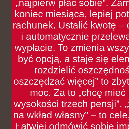
„najpierw płać sobie”. Zam
koniec miesiąca, lepiej po
rachunek. Ustalić kwotę – 
i automatycznie przelew
wypłacie. To zmienia wszy
być opcją, a staje się e
rozdzielić oszczędnoś
oszczędzać więcej” to zbyt
moc. Za to „chcę mie
wysokości trzech pensji”,
na wkład własny” – to cel
Łatwiej odmówić sobie i