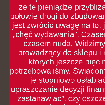
że te pieniądze przybli
połowie drogi do zbudowa
jest zwrócić uwagę na to,
„chęć wydawania”. Czasem
czasem nuda. Widzimy
prowadzący do sklepu i 
których jeszcze pięć 
potrzebowaliśmy. Świado
je stopniowo osłabia
upraszczanie decyzji fina
zastanawiać”, czy oszcz