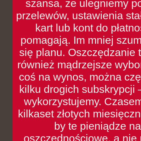
szansa, że ulegniemy p
przelewów, ustawienia stał
kart lub kont do płat
pomagają. Im mniej szumó
się planu. Oszczędzanie t
również mądrzejsze wybo
coś na wynos, można czę
kilku drogich subskrypcji 
wykorzystujemy. Czasem
kilkaset złotych miesięcz
by te pieniądze na
oszczędnościowe, a nie r