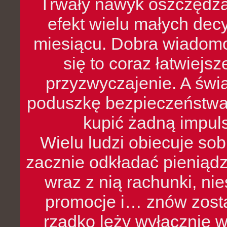
Trwały nawyk oszczędzan
efekt wielu małych dec
miesiącu. Dobra wiadomoś
się to coraz łatwiejs
przyzwyczajenie. A św
poduszkę bezpieczeństwa, 
kupić żadną impul
Wielu ludzi obiecuje sob
zacznie odkładać pieniądz
wraz z nią rachunki, ni
promocje i… znów zosta
rzadko leży wyłącznie 