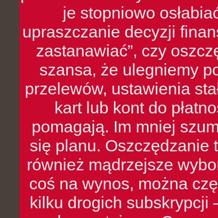
je stopniowo osłabia
upraszczanie decyzji fina
zastanawiać”, czy oszcz
szansa, że ulegniemy p
przelewów, ustawienia stał
kart lub kont do płat
pomagają. Im mniej szumó
się planu. Oszczędzanie t
również mądrzejsze wybo
coś na wynos, można czę
kilku drogich subskrypcji 