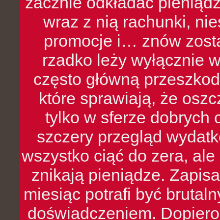
zacznie odkładać pieniądz
wraz z nią rachunki, ni
promocje i… znów zosta
rzadko leży wyłącznie 
często główną przeszkod
które sprawiają, że oszcz
tylko w sferze dobrych 
szczery przegląd wydatkó
wszystko ciąć do zera, ale
znikają pieniądze. Zapis
miesiąc potrafi być bruta
doświadczeniem. Dopiero 