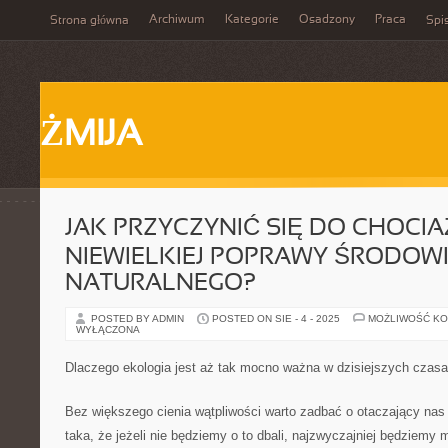
Archiwum
Kategorie
Osadzony
Praca
Strona główna
Spis
ŻMIJA
JAK PRZYCZYNIĆ SIĘ DO CHOCIA
NIEWIELKIEJ POPRAWY ŚRODOW
NATURALNEGO?
POSTED BY ADMIN
POSTED ON SIE - 4 - 2025
MOŻLIWOŚĆ K
WYŁĄCZONA
Dlaczego ekologia jest aż tak mocno ważna w dzisiejszych czas
Bez większego cienia wątpliwości warto zadbać o otaczający nas 
taka, że jeżeli nie będziemy o to dbali, najzwyczajniej będziemy m