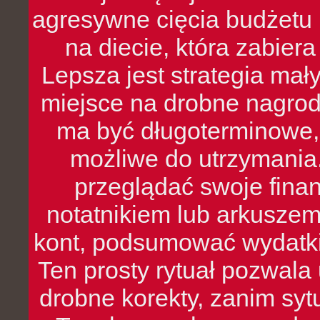
agresywne cięcia budżetu 
na diecie, która zabier
Lepsza jest strategia mał
miejsce na drobne nagrod
ma być długoterminowe, 
możliwe do utrzymania.
przeglądać swoje fina
notatnikiem lub arkuszem
kont, podsumować wydatki
Ten prosty rytuał pozwala
drobne korekty, zanim syt