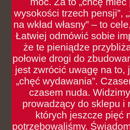
moc. Za to „chcę mie
wysokości trzech pensji”,
na wkład własny” – to cel
Łatwiej odmówić sobie i
że te pieniądze przybli
połowie drogi do zbudowa
jest zwrócić uwagę na to,
„chęć wydawania”. Czasem
czasem nuda. Widzimy
prowadzący do sklepu i 
których jeszcze pięć 
potrzebowaliśmy. Świado