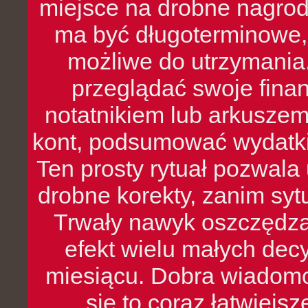
miejsce na drobne nagrod
ma być długoterminowe, 
możliwe do utrzymania.
przeglądać swoje fina
notatnikiem lub arkuszem
kont, podsumować wydatki
Ten prosty rytuał pozwala
drobne korekty, zanim syt
Trwały nawyk oszczędzan
efekt wielu małych dec
miesiącu. Dobra wiadomoś
się to coraz łatwiejs