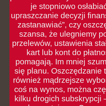
je stopniowo osłabia
upraszczanie decyzji fina
zastanawiać”, czy oszcz
szansa, że ulegniemy p
przelewów, ustawienia stał
kart lub kont do płat
pomagają. Im mniej szumó
się planu. Oszczędzanie t
również mądrzejsze wybo
coś na wynos, można czę
kilku drogich subskrypcji 