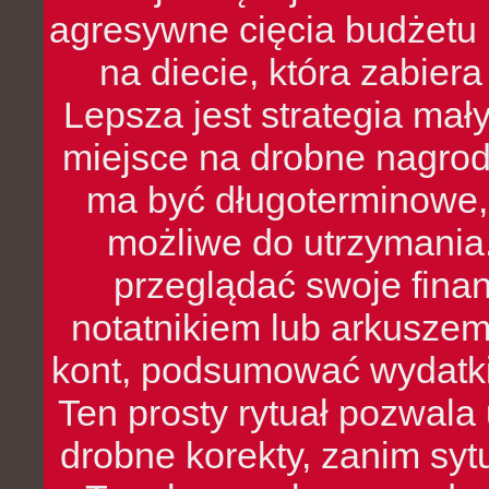
agresywne cięcia budżetu 
na diecie, która zabier
Lepsza jest strategia mał
miejsce na drobne nagrod
ma być długoterminowe, 
możliwe do utrzymania.
przeglądać swoje fina
notatnikiem lub arkuszem
kont, podsumować wydatki
Ten prosty rytuał pozwala
drobne korekty, zanim syt