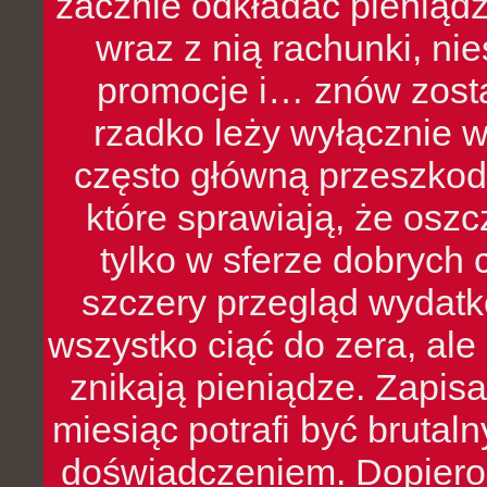
zacznie odkładać pieniądz
wraz z nią rachunki, ni
promocje i… znów zosta
rzadko leży wyłącznie 
często główną przeszkod
które sprawiają, że oszcz
tylko w sferze dobrych 
szczery przegląd wydatkó
wszystko ciąć do zera, ale
znikają pieniądze. Zapis
miesiąc potrafi być bruta
doświadczeniem. Dopiero 