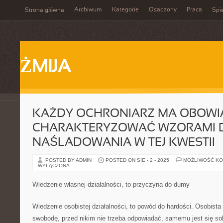
Archiwum
Kategorie
Osadzony
Praca
Strona główna
Spis
ŻMIJA
KAŻDY OCHRONIARZ MA OBOWIĄ
CHARAKTERYZOWAĆ WZORAMI 
NAŚLADOWANIA W TEJ KWESTII
POSTED BY ADMIN
POSTED ON SIE - 2 - 2025
MOŻLIWOŚĆ K
WYŁĄCZONA
Wiedzenie własnej działalności, to przyczyna do dumy
Wiedzenie osobistej działalności, to powód do hardości. Osobist
swobodę, przed nikim nie trzeba odpowiadać, samemu jest się so