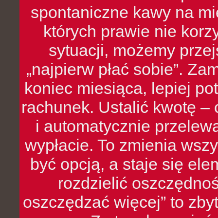
spontaniczne kawy na mie
których prawie nie kor
sytuacji, możemy przej
„najpierw płać sobie”. Zam
koniec miesiąca, lepiej po
rachunek. Ustalić kwotę – 
i automatycznie przelew
wypłacie. To zmienia wszy
być opcją, a staje się e
rozdzielić oszczędnoś
oszczędzać więcej” to zbyt