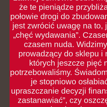
że te pieniądze przybli
połowie drogi do zbudowa
jest zwrócić uwagę na to,
„chęć wydawania”. Czasem
czasem nuda. Widzimy
prowadzący do sklepu i 
których jeszcze pięć 
potrzebowaliśmy. Świado
je stopniowo osłabia
upraszczanie decyzji fina
zastanawiać”, czy oszcz