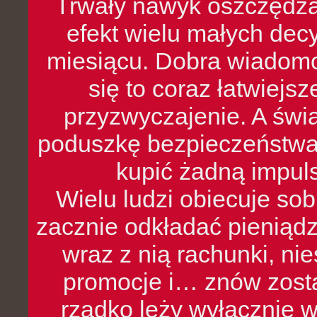
Trwały nawyk oszczędzan
efekt wielu małych dec
miesiącu. Dobra wiadomoś
się to coraz łatwiejs
przyzwyczajenie. A św
poduszkę bezpieczeństwa, 
kupić żadną impul
Wielu ludzi obiecuje sob
zacznie odkładać pieniądz
wraz z nią rachunki, ni
promocje i… znów zosta
rzadko leży wyłącznie 