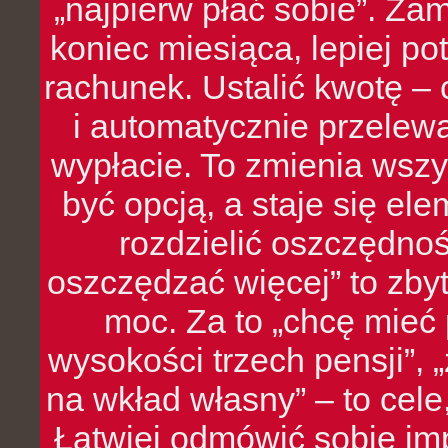
„najpierw płać sobie”. Zam
koniec miesiąca, lepiej po
rachunek. Ustalić kwotę – 
i automatycznie przelew
wypłacie. To zmienia wszy
być opcją, a staje się e
rozdzielić oszczędnoś
oszczędzać więcej” to zbyt
moc. Za to „chcę mie
wysokości trzech pensji”,
na wkład własny” – to cel
Łatwiej odmówić sobie i