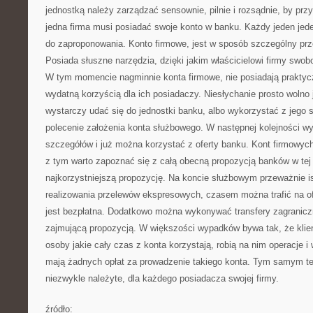
jednostką należy zarządzać sensownie, pilnie i rozsądnie, by przy
jedna firma musi posiadać swoje konto w banku. Każdy jeden jede
do zaproponowania. Konto firmowe, jest w sposób szczególny prz
Posiada słuszne narzędzia, dzięki jakim właścicielowi firmy swob
W tym momencie nagminnie konta firmowe, nie posiadają praktycz
wydatną korzyścią dla ich posiadaczy. Niesłychanie prosto wolno 
wystarczy udać się do jednostki banku, albo wykorzystać z jego s
polecenie założenia konta służbowego. W następnej kolejności wy
szczegółów i już można korzystać z oferty banku. Kont firmowych
z tym warto zapoznać się z całą obecną propozycją banków w tej k
najkorzystniejszą propozycję. Na koncie służbowym przeważnie i
realizowania przelewów ekspresowych, czasem można trafić na of
jest bezpłatna. Dodatkowo można wykonywać transfery zagraniczn
zajmującą propozycją. W większości wypadków bywa tak, że klien
osoby jakie cały czas z konta korzystają, robią na nim operacje i w
mają żadnych opłat za prowadzenie takiego konta. Tym samym też
niezwykle należyte, dla każdego posiadacza swojej firmy.
źródło: