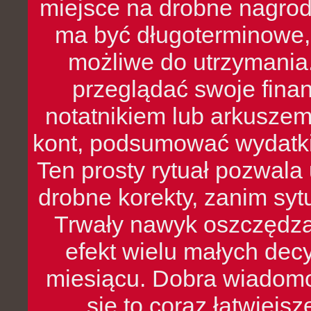
miejsce na drobne nagrod
ma być długoterminowe, 
możliwe do utrzymania.
przeglądać swoje fina
notatnikiem lub arkuszem
kont, podsumować wydatki
Ten prosty rytuał pozwala
drobne korekty, zanim syt
Trwały nawyk oszczędzan
efekt wielu małych dec
miesiącu. Dobra wiadomoś
się to coraz łatwiejs