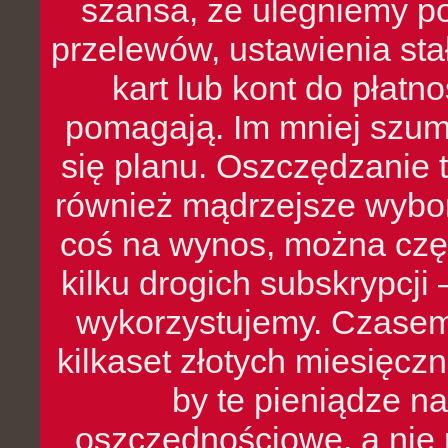
szansa, że ulegniemy p
przelewów, ustawienia stał
kart lub kont do płat
pomagają. Im mniej szumó
się planu. Oszczędzanie t
również mądrzejsze wybo
coś na wynos, można czę
kilku drogich subskrypcji 
wykorzystujemy. Czasem
kilkaset złotych miesięcz
by te pieniądze na
oszczędnościowe, a nie r