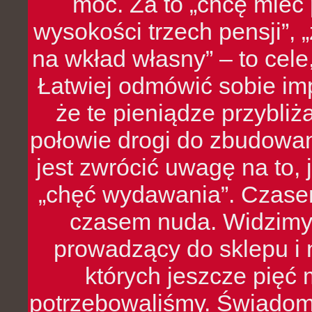
moc. Za to „chcę mie
wysokości trzech pensji”,
na wkład własny” – to cel
Łatwiej odmówić sobie i
że te pieniądze przybli
połowie drogi do zbudowa
jest zwrócić uwagę na to,
„chęć wydawania”. Czasem
czasem nuda. Widzimy
prowadzący do sklepu i 
których jeszcze pięć 
potrzebowaliśmy. Świado