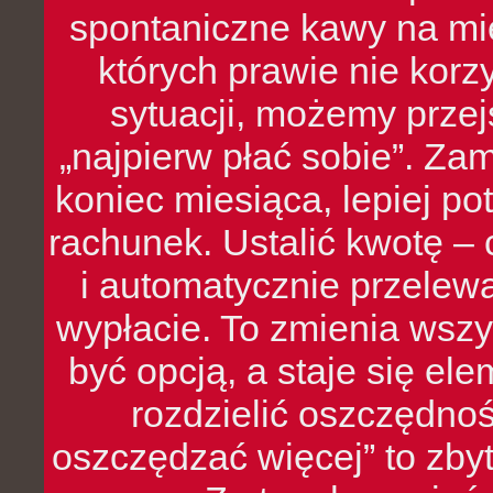
spontaniczne kawy na mie
których prawie nie kor
sytuacji, możemy przej
„najpierw płać sobie”. Zam
koniec miesiąca, lepiej po
rachunek. Ustalić kwotę – 
i automatycznie przelew
wypłacie. To zmienia wszy
być opcją, a staje się e
rozdzielić oszczędnoś
oszczędzać więcej” to zbyt