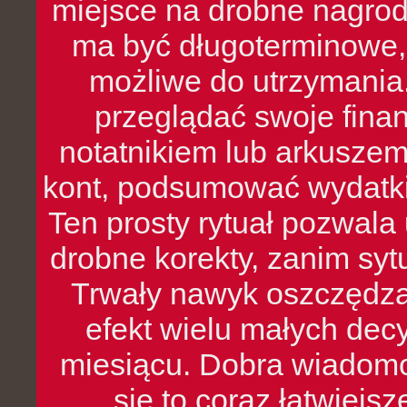
miejsce na drobne nagrod
ma być długoterminowe, 
możliwe do utrzymania.
przeglądać swoje fina
notatnikiem lub arkuszem
kont, podsumować wydatki
Ten prosty rytuał pozwala
drobne korekty, zanim syt
Trwały nawyk oszczędzan
efekt wielu małych dec
miesiącu. Dobra wiadomoś
się to coraz łatwiejs