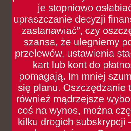
je stopniowo osłabia
upraszczanie decyzji fina
zastanawiać”, czy oszcz
szansa, że ulegniemy p
przelewów, ustawienia stał
kart lub kont do płat
pomagają. Im mniej szumó
się planu. Oszczędzanie t
również mądrzejsze wybo
coś na wynos, można czę
kilku drogich subskrypcji 