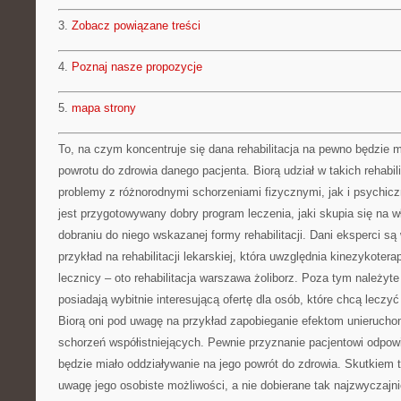
3.
Zobacz powiązane treści
4.
Poznaj nasze propozycje
5.
mapa strony
To, na czym koncentruje się dana rehabilitacja na pewno będzie 
powrotu do zdrowia danego pacjenta. Biorą udział w takich rehabil
problemy z różnorodnymi schorzeniami fizycznymi, jak i psychic
jest przygotowywany dobry program leczenia, jaki skupia się na wł
dobraniu do niego wskazanej formy rehabilitacji. Dani eksperci są
przykład na rehabilitacji lekarskiej, która uwzględnia kinezykoter
lecznicy – oto rehabilitacja warszawa żoliborz. Poza tym należyte 
posiadają wybitnie interesującą ofertę dla osób, które chcą leczy
Biorą oni pod uwagę na przykład zapobieganie efektom unieruchom
schorzeń współistniejących. Pewnie przyznanie pacjentowi odpowie
będzie miało oddziaływanie na jego powrót do zdrowia. Skutkiem 
uwagę jego osobiste możliwości, a nie dobierane tak najzwyczajn