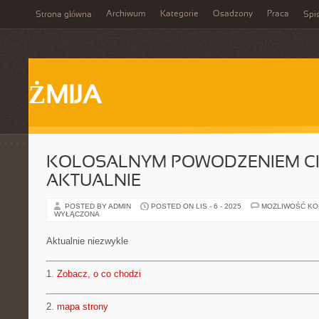
Archiwum
Kategorie
Osadzony
Praca
Strona główna
Spis
ŻMIJA
KOLOSALNYM POWODZENIEM CIE
AKTUALNIE
POSTED BY ADMIN
POSTED ON LIS - 6 - 2025
MOŻLIWOŚĆ K
WYŁĄCZONA
Aktualnie niezwykle
1.
Zobacz, o co chodzi
2.
mapa strony