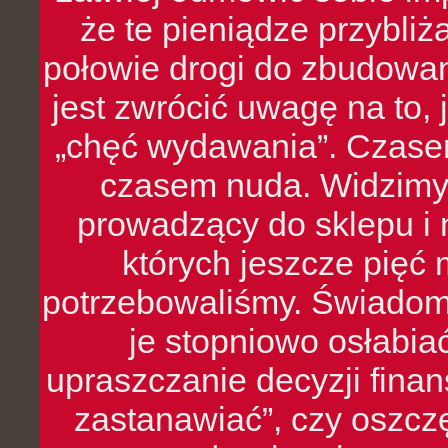
że te pieniądze przybli
połowie drogi do zbudowa
jest zwrócić uwagę na to,
„chęć wydawania”. Czasem
czasem nuda. Widzimy
prowadzący do sklepu i 
których jeszcze pięć 
potrzebowaliśmy. Świado
je stopniowo osłabia
upraszczanie decyzji fina
zastanawiać”, czy oszcz