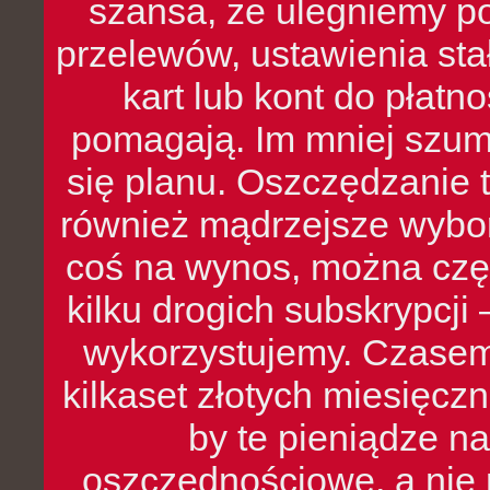
szansa, że ulegniemy p
przelewów, ustawienia stał
kart lub kont do płat
pomagają. Im mniej szumó
się planu. Oszczędzanie t
również mądrzejsze wybo
coś na wynos, można czę
kilku drogich subskrypcji 
wykorzystujemy. Czasem
kilkaset złotych miesięcz
by te pieniądze na
oszczędnościowe, a nie r