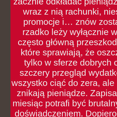
zacznie odkładać pieniądz
wraz z nią rachunki, ni
promocje i… znów zosta
rzadko leży wyłącznie 
często główną przeszkod
które sprawiają, że oszcz
tylko w sferze dobrych 
szczery przegląd wydatkó
wszystko ciąć do zera, ale
znikają pieniądze. Zapis
miesiąc potrafi być bruta
doświadczeniem. Dopiero 