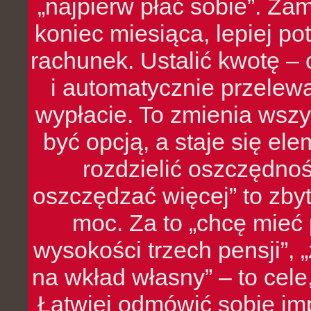
„najpierw płać sobie”. Zam
koniec miesiąca, lepiej po
rachunek. Ustalić kwotę – 
i automatycznie przelew
wypłacie. To zmienia wszy
być opcją, a staje się e
rozdzielić oszczędnoś
oszczędzać więcej” to zbyt
moc. Za to „chcę mie
wysokości trzech pensji”,
na wkład własny” – to cel
Łatwiej odmówić sobie i