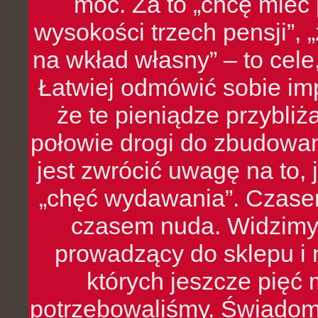
moc. Za to „chcę mie
wysokości trzech pensji”,
na wkład własny” – to cel
Łatwiej odmówić sobie i
że te pieniądze przybli
połowie drogi do zbudowa
jest zwrócić uwagę na to,
„chęć wydawania”. Czasem
czasem nuda. Widzimy
prowadzący do sklepu i 
których jeszcze pięć 
potrzebowaliśmy. Świado