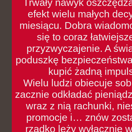
Trwały nawyk oszczędzan
efekt wielu małych dec
miesiącu. Dobra wiadomoś
się to coraz łatwiejs
przyzwyczajenie. A św
poduszkę bezpieczeństwa, 
kupić żadną impul
Wielu ludzi obiecuje sob
zacznie odkładać pieniądz
wraz z nią rachunki, ni
promocje i… znów zosta
rzadko leży wyłącznie 