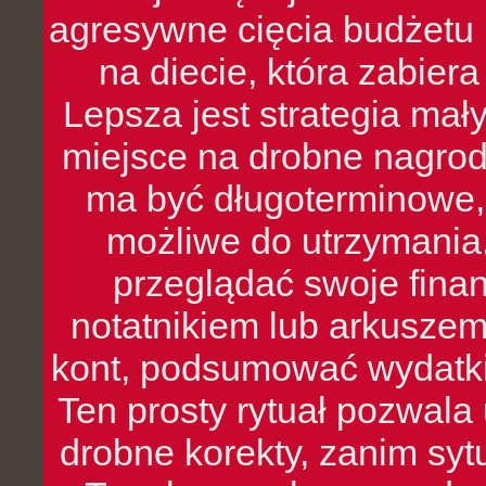
agresywne cięcia budżetu 
na diecie, która zabier
Lepsza jest strategia mał
miejsce na drobne nagrod
ma być długoterminowe, 
możliwe do utrzymania.
przeglądać swoje fina
notatnikiem lub arkuszem
kont, podsumować wydatki
Ten prosty rytuał pozwala
drobne korekty, zanim syt