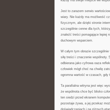
każdy ma swoje miejsce we wspólno
Jest to zarazem serwis wartości
wiary. Nie każdy ma możliwość cz
fizycznym, ale dzięki stronie inte
szczególnie cenne dla tych, którzy
znaleźć treści pomagające lepiej r
duchowym wsparciem.
W całym tym obrazie szczególnie w
siłę treści i znaczenie wspólnoty.
odbierana jako cyfrowa oaza reflek
człowiek mógł choć na chwilę zat
ogromna wartość w czasach, gdy ta
Ta parafialna witryna jest więc w
że wspólnota chce być blisko czło
ten siedzi przed ekranem komputer
pozostaje żywa, a jej przekaz mo
doświadczeniach i na różnych eta