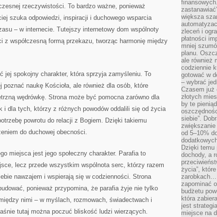
finansowych.
zesnej rzeczywistości. To bardzo ważne, ponieważ
zastanawiać
większa sza
ej szuka odpowiedzi, inspiracji i duchowego wsparcia
automatyzacj
zasu – w internecie. Tutejszy internetowy dom wspólnoty
zleceń i ogra
płatności i
ci z współczesną formą przekazu, tworząc harmonię między
mniej szumów
planu. Oszcz
ale również
codziennie 
ić jej spokojny charakter, która sprzyja zamyśleniu. To
gotować w do
– wybrać jed
ej poznać naukę Kościoła, ale również dla osób, które
Czasem już 
złotych mies
ętrzną wędrówkę. Strona może być pomocna zarówno dla
by te pienią
i dla tych, którzy z różnych powodów oddalili się od życia
oszczędności
siebie”. Dob
potrzebę powrotu do relacji z Bogiem. Dzięki takiemu
zwiększanie
szeniem do duchowej obecności.
od 5–10% do
dodatkowych 
Dzięki temu 
 miejsca jest jego społeczny charakter. Parafia to
dochody, a r
przeciwieńst
iejsce, lecz przede wszystkim wspólnota serc, którzy razem
życia”, któr
iebie nawzajem i wspierają się w codzienności. Strona
zarobkach… 
zapominać o 
udować, ponieważ przypomina, że parafia żyje nie tylko
budżetu powo
która zabie
między nimi – w myślach, rozmowach, świadectwach i
jest strateg
śnie tutaj można poczuć bliskość ludzi wierzących.
miejsce na d