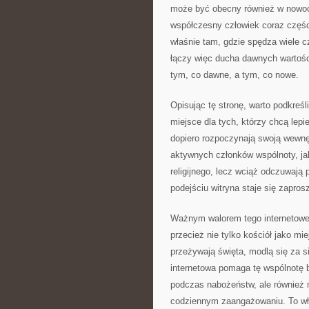
może być obecny również w nowoc
współczesny człowiek coraz części
właśnie tam, gdzie spędza wiele c
łączy więc ducha dawnych wartoś
tym, co dawne, a tym, co nowe.
Opisując tę stronę, warto podkreśl
miejsce dla tych, którzy chcą lepi
dopiero rozpoczynają swoją wewn
aktywnych członków wspólnoty, jak 
religijnego, lecz wciąż odczuwają 
podejściu witryna staje się zapro
Ważnym walorem tego internetowego
przecież nie tylko kościół jako m
przeżywają święta, modlą się za s
internetowa pomaga tę wspólnotę b
podczas nabożeństw, ale również 
codziennym zaangażowaniu. To wła