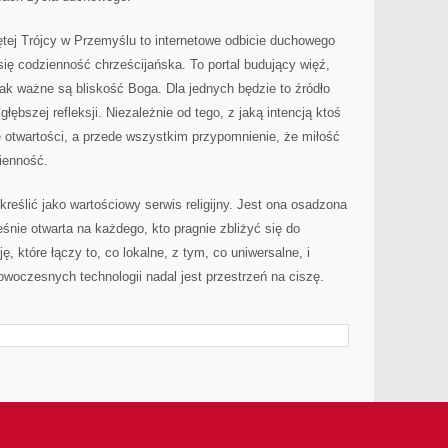
iętej Trójcy w Przemyślu to internetowe odbicie duchowego
się codzienność chrześcijańska. To portal budujący więź,
ak ważne są bliskość Boga. Dla jednych będzie to źródło
łębszej refleksji. Niezależnie od tego, z jaką intencją ktoś
ę otwartości, a przede wszystkim przypomnienie, że miłość
ienność.
reślić jako wartościowy serwis religijny. Jest ona osadzona
eśnie otwarta na każdego, kto pragnie zbliżyć się do
ę, które łączy to, co lokalne, z tym, co uniwersalne, i
woczesnych technologii nadal jest przestrzeń na ciszę.