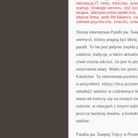
rekrutacja IT
,
renty
,
rolnictwo
,
ryne
startup
,
strategie wzrostu
,
styl życ
terapia
,
ubezpieczenia społeczne
,
własna firma
,
work-life balance
,
za
zdrowie psychiczne
,
znaczki
,
zró
Strona internetowa Parafii pw. Św
wiernych, którzy pragną być bliżej
parafii. To nie jest jedynie zwykła 
zaduma, tradycja, a także aktualn
chwil można odczuć, że jest to pr
umocnienia wiary. Warto też prze
Katolickie. Ta internetowa przest
a wszystkimi, którzy chcą uczestn
odnaleźć wartość w codziennym bi
wiara nie kończy się na murach św
rodzinie, w relacjach z innymi ludź
jeszcze bardziej otwarta, a kontak
nadziei.
Parafia pw. Świętej Trójcy w Prze