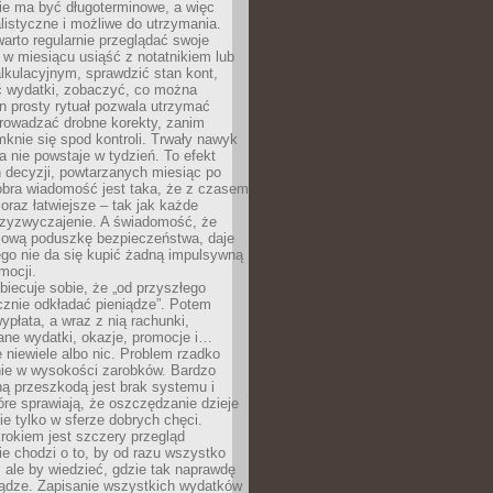
e ma być długoterminowe, a więc
listyczne i możliwe do utrzymania.
arto regularnie przeglądać swoje
 w miesiącu usiąść z notatnikiem lub
lkulacyjnym, sprawdzić stan kont,
wydatki, zobaczyć, co można
n prosty rytuał pozwala utrzymać
prowadzać drobne korekty, zanim
knie się spod kontroli. Trwały nawyk
 nie powstaje w tydzień. To efekt
 decyzji, powtarzanych miesiąc po
obra wiadomość jest taka, że z czasem
coraz łatwiejsze – tak jak każde
rzyzwyczajenie. A świadomość, że
ową poduszkę bezpieczeństwa, daje
ego nie da się kupić żadną impulsywną
mocji.
obiecuje sobie, że „od przyszłego
cznie odkładać pieniądze”. Potem
ypłata, a wraz z nią rachunki,
ane wydatki, okazje, promocje i…
 niewiele albo nic. Problem rzadko
nie w wysokości zarobków. Bardzo
ą przeszkodą jest brak systemu i
re sprawiają, że oszczędzanie dzieje
nie tylko w sferze dobrych chęci.
rokiem jest szczery przegląd
e chodzi o to, by od razu wszystko
, ale by wiedzieć, gdzie tak naprawdę
iądze. Zapisanie wszystkich wydatków