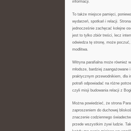
informacji.
To także miejsce pamięci, poniewa
wydarzeń, spotkań i relacji. Stro
jednocześnie zachęcać kolejne oso
jest to tylko zbiór treści, lecz i
odwiedza tę stronę, może poczuć, ż
modlitwa.
Witryna parafialna może również 
młodsze, bardziej zaangażowane i 
praktycznym przewodnikiem, dla inn
potrafi odpowiadać na różne potrz
czyli misji budowania relacji z Bo
Można powiedzieć, że strona Paraf
zaproszeniem do duchowej bliskoś
znaczenie codziennego świadectwa w
przede wszystkim żywi ludzie. Tak