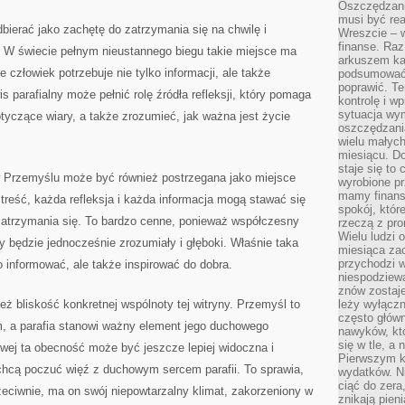
Oszczędzani
musi być rea
bierać jako zachętę do zatrzymania się na chwilę i
Wreszcie – w
finanse. Raz
e. W świecie pełnym nieustannego biegu takie miejsce ma
arkuszem ka
człowiek potrzebuje nie tylko informacji, ale także
podsumować 
poprawić. Te
 parafialny może pełnić rolę źródła refleksji, który pomaga
kontrolę i w
sytuacja wym
tyczące wiary, a także zrozumieć, jak ważna jest życie
oszczędzania
wielu małych
miesiącu. D
staje się to 
 w Przemyślu może być również postrzegana jako miejsce
wyrobione p
mamy finans
 treść, każda refleksja i każda informacja mogą stawać się
spokój, któr
atrzymania się. To bardzo cenne, ponieważ współczesny
rzeczą z pro
Wielu ludzi 
y będzie jednocześnie zrozumiały i głęboki. Właśnie taka
miesiąca za
przychodzi w
ko informować, ale także inspirować do dobra.
niespodziew
znów zostaje
eż bliskość konkretnej wspólnoty tej witryny. Przemyśl to
leży wyłącz
często główn
, a parafia stanowi ważny element jego duchowego
nawyków, któ
się w tle, a 
towej ta obecność może być jeszcze lepiej widoczna i
Pierwszym k
 chcą poczuć więź z duchowym sercem parafii. To sprawia,
wydatków. Ni
ciąć do zera
zeciwnie, ma on swój niepowtarzalny klimat, zakorzeniony w
znikają pien