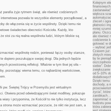
Kolejnym el
finansowych.
zastanawiać
ż parafia żyje rytmem świąt, ale również codziennych
większa sza
automatyzacj
na internetowa pozwala te wszystkie elementy porządkować, a
zleceń i ogra
by do włączenia się w życie wspólnoty. Dzięki temu nie
płatności i
mniej szumów
nternetowe świadectwo obecności Kościoła. Każdy, kto
planu. Oszcz
e stoi za nią realna wspólnota ludzi, którym bliskie są
ale również
codziennie 
gotować w do
– wybrać jed
Czasem już 
wzmacniać wspólnotę rodzin, ponieważ łączy osoby starsze,
złotych mies
by te pienią
te dopiero poszukujące swojej drogi. Dla jednych będzie
oszczędności
ych przestrzenią refleksji. Właśnie w tym tkwi jej siła –
siebie”. Dob
zwiększanie
eby, pozostając wierna temu, co najbardziej wartościowe,
od 5–10% do
giem.
dodatkowych 
Dzięki temu 
dochody, a r
ii pw. Świętej Trójcy w Przemyślu jest wirtualnym
przeciwieńst
życia”, któr
ci. Otwiera przed odwiedzającymi świat modlitwy, pokazuje
zarobkach… 
iary i przypomina, że Kościół to nie tylko instytucja, lecz
zapominać o 
budżetu powo
a strona może wzmacniać poczucie, że nikt nie jest sam, a
która zabie
jest strateg