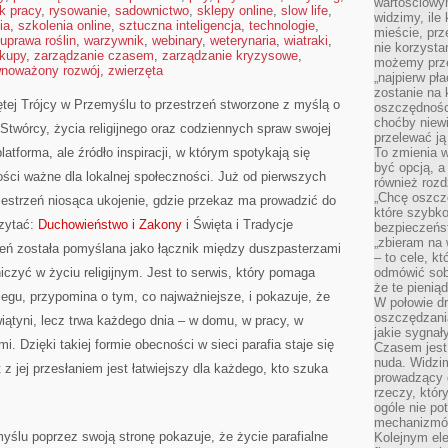
wartościowy
k pracy
,
rysowanie
,
sadownictwo
,
sklepy online
,
slow life
,
widzimy, ile
ia
,
szkolenia online
,
sztuczna inteligencja
,
technologie
,
mieście, prz
uprawa roślin
,
warzywnik
,
webinary
,
weterynaria
,
wiatraki
,
nie korzysta
kupy
,
zarządzanie czasem
,
zarządzanie kryzysowe
,
możemy prze
wnoważony rozwój
,
zwierzęta
„najpierw pł
zostanie na 
iętej Trójcy w Przemyślu to przestrzeń stworzone z myślą o
oszczędności
choćby niewi
 Stwórcy, życia religijnego oraz codziennych spraw swojej
przelewać ją
platforma, ale źródło inspiracji, w którym spotykają się
To zmienia 
być opcją, a
ości ważne dla lokalnej społeczności. Już od pierwszych
również rozd
„Chcę oszczę
zestrzeń niosąca ukojenie, gdzie przekaz ma prowadzić do
które szybko
czytać:
Duchowieństwo i Zakony
i Święta i Tradycje
bezpieczeńst
„zbieram na 
rzeń została pomyślana jako łącznik między duszpasterzami
– to cele, k
iczyć w życiu religijnym. Jest to serwis, który pomaga
odmówić sob
że te pienią
egu, przypomina o tym, co najważniejsze, i pokazuje, że
W połowie d
oszczędzania
iątyni, lecz trwa każdego dnia – w domu, w pracy, w
jakie sygnał
mi. Dzięki takiej formie obecności w sieci parafia staje się
Czasem jest
nuda. Widzi
t z jej przesłaniem jest łatwiejszy dla każdego, kto szuka
prowadzący d
rzeczy, któr
ogóle nie p
mechanizmów
myślu poprzez swoją stronę pokazuje, że życie parafialne
Kolejnym el