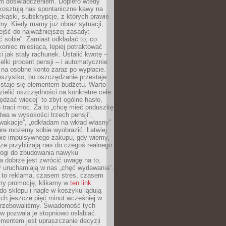
m doświadczeniem. Dopiero wtedy
 kosztują nas spontaniczne kawy na
ekąski, subskrypcje, z których prawie
my. Kiedy mamy już obraz sytuacji,
jść do najważniejszej zasady:
ać sobie”. Zamiast odkładać to, co
koniec miesiąca, lepiej potraktować
 jak stały rachunek. Ustalić kwotę –
elki procent pensji – i automatycznie
 na osobne konto zaraz po wypłacie.
wszystko, bo oszczędzanie przestaje
 staje się elementem budżetu. Warto
zielić oszczędności na konkretne cele.
dzać więcej” to zbyt ogólne hasło,
 traci moc. Za to „chcę mieć poduszkę
wa w wysokości trzech pensji”,
wakacje”, „odkładam na wkład własny”
tóre możemy sobie wyobrazić. Łatwiej
ie impulsywnego zakupu, gdy wiemy,
dze przybliżają nas do czegoś realnego.
rogi do zbudowania nawyku
 dobrze jest zwrócić uwagę na to,
y uruchamiają w nas „chęć wydawania”.
 to reklama, czasem stres, czasem
my promocję, klikamy w
ten link
o sklepu i nagle w koszyku lądują
ych jeszcze pięć minut wcześniej w
otrzebowaliśmy. Świadomość tych
 pozwala je stopniowo osłabiać.
ementem jest upraszczanie decyzji