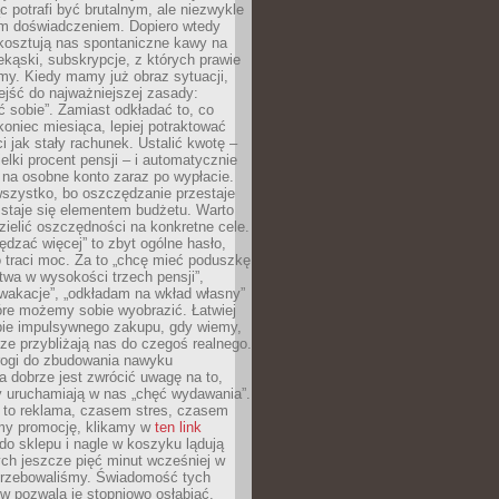
c potrafi być brutalnym, ale niezwykle
m doświadczeniem. Dopiero wtedy
 kosztują nas spontaniczne kawy na
ekąski, subskrypcje, z których prawie
my. Kiedy mamy już obraz sytuacji,
jść do najważniejszej zasady:
ać sobie”. Zamiast odkładać to, co
koniec miesiąca, lepiej potraktować
 jak stały rachunek. Ustalić kwotę –
elki procent pensji – i automatycznie
 na osobne konto zaraz po wypłacie.
wszystko, bo oszczędzanie przestaje
 staje się elementem budżetu. Warto
zielić oszczędności na konkretne cele.
dzać więcej” to zbyt ogólne hasło,
 traci moc. Za to „chcę mieć poduszkę
wa w wysokości trzech pensji”,
wakacje”, „odkładam na wkład własny”
tóre możemy sobie wyobrazić. Łatwiej
ie impulsywnego zakupu, gdy wiemy,
dze przybliżają nas do czegoś realnego.
rogi do zbudowania nawyku
 dobrze jest zwrócić uwagę na to,
y uruchamiają w nas „chęć wydawania”.
 to reklama, czasem stres, czasem
my promocję, klikamy w
ten link
o sklepu i nagle w koszyku lądują
ych jeszcze pięć minut wcześniej w
otrzebowaliśmy. Świadomość tych
 pozwala je stopniowo osłabiać.