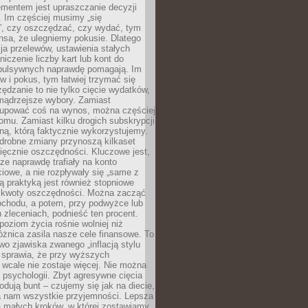
ementem jest upraszczanie decyzji
 Im częściej musimy „się
”, czy oszczędzać, czy wydać, tym
nsa, że ulegniemy pokusie. Dlatego
a przelewów, ustawienia stałych
niczenie liczby kart lub kont do
mpulsywnych naprawdę pomagają. Im
 i pokus, tym łatwiej trzymać się
ędzanie to nie tylko cięcie wydatków,
 mądrzejsze wybory. Zamiast
kupować coś na wynos, można częściej
mu. Zamiast kilku drogich subskrypcji
ną, którą faktycznie wykorzystujemy.
drobne zmiany przynoszą kilkaset
ięcznie oszczędności. Kluczowe jest,
dze naprawdę trafiały na konto
owe, a nie rozpływały się „same z
rą praktyką jest również stopniowe
 kwoty oszczędności. Można zacząć
chodu, a potem, przy podwyżce lub
zleceniach, podnieść ten procent.
poziom życia rośnie wolniej niż
óżnica zasila nasze cele finansowe. To
wo zjawiska zwanego „inflacją stylu
e sprawia, że przy wyższych
wcale nie zostaje więcej. Nie można
psychologii. Zbyt agresywne cięcia
dują bunt – czujemy się jak na diecie,
ra nam wszystkie przyjemności. Lepsza
ia małych kroków, w której zostawiamy