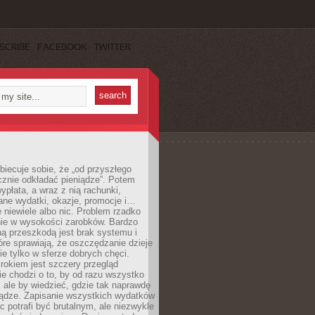
SCRIBE
FACEBOOK
TWITTER
obiecuje sobie, że „od przyszłego
cznie odkładać pieniądze”. Potem
ypłata, a wraz z nią rachunki,
ane wydatki, okazje, promocje i…
 niewiele albo nic. Problem rzadko
nie w wysokości zarobków. Bardzo
ą przeszkodą jest brak systemu i
re sprawiają, że oszczędzanie dzieje
nie tylko w sferze dobrych chęci.
rokiem jest szczery przegląd
e chodzi o to, by od razu wszystko
, ale by wiedzieć, gdzie tak naprawdę
iądze. Zapisanie wszystkich wydatków
c potrafi być brutalnym, ale niezwykle