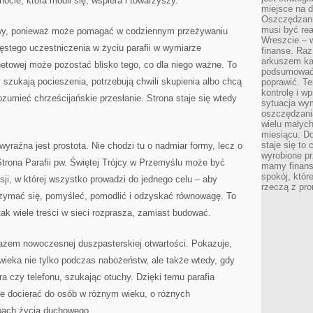
cie, która modli się, wspiera i towarzyszy.
miejsce na d
Oszczędzani
musi być rea
owy, ponieważ może pomagać w codziennym przeżywaniu
Wreszcie – w
ęstego uczestniczenia w życiu parafii w wymiarze
finanse. Raz
arkuszem ka
rnetowej może pozostać blisko tego, co dla niego ważne. To
podsumować 
 szukają pocieszenia, potrzebują chwili skupienia albo chcą
poprawić. Te
kontrolę i w
ozumieć chrześcijańskie przesłanie. Strona staje się wtedy
sytuacja wym
oszczędzania
wielu małych
miesiącu. D
staje się to 
yraźna jest prostota. Nie chodzi tu o nadmiar formy, lecz o
wyrobione p
 Strona Parafii pw. Świętej Trójcy w Przemyślu może być
mamy finans
spokój, któr
sji, w której wszystko prowadzi do jednego celu – aby
rzeczą z pro
rzymać się, pomyśleć, pomodlić i odzyskać równowagę. To
k wiele treści w sieci rozprasza, zamiast budować.
yrazem nowoczesnej duszpasterskiej otwartości. Pokazuje,
wieka nie tylko podczas nabożeństw, ale także wtedy, gdy
a czy telefonu, szukając otuchy. Dzięki temu parafia
że docierać do osób w różnym wieku, o różnych
pach życia duchowego.