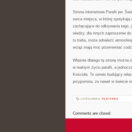
Strona internetowa Parafii pw. Św
serca miejsca, w której spotykają 
zachęcające do odkrywania tego, j
wiedzy, dla innych zaproszenie do g
tu trafia, może odnaleźć atmosfer
wciąż mają moc przemieniać codz
Właśnie dlatego tę stronę można ok
w realnym życiu parafii, a jednocz
Kościoła. To serwis budujący relacj
przypomina, że nawet w świecie no
CATEGORIES:
FILETYPES
Comments are closed.