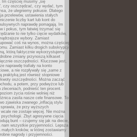
 Im częściej musimy „się
”, czy oszczędzać, czy wydać, tym
nsa, że ulegniemy pokusie. Dlatego
a przelewów, ustawienia stałych
niczenie liczby kart lub kont do
mpulsywnych naprawdę pomagają. Im
 i pokus, tym łatwiej trzymać się
ędzanie to nie tylko cięcie wydatków,
 mądrzejsze wybory. Zamiast
kupować coś na wynos, można częściej
mu. Zamiast kilku drogich subskrypcji
ną, którą faktycznie wykorzystujemy.
drobne zmiany przynoszą kilkaset
ięcznie oszczędności. Kluczowe jest,
dze naprawdę trafiały na konto
owe, a nie rozpływały się „same z
rą praktyką jest również stopniowe
 kwoty oszczędności. Można zacząć
chodu, a potem, przy podwyżce lub
zleceniach, podnieść ten procent.
poziom życia rośnie wolniej niż
óżnica zasila nasze cele finansowe. To
wo zjawiska zwanego „inflacją stylu
e sprawia, że przy wyższych
wcale nie zostaje więcej. Nie można
psychologii. Zbyt agresywne cięcia
dują bunt – czujemy się jak na diecie,
ra nam wszystkie przyjemności. Lepsza
ia małych kroków, w której zostawiamy
robne nagrody i przyjemności.