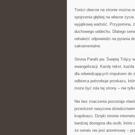
Treści obecne na stronie można od
spojrzenia głębiej na własne życi
wyjątkową wartość. Przypomina, że 
duchowego oddechu. Dlatego serwis
odnaleźć odpowiedzi na pytania do
sakramentalne.
Strona Parafii pw. Świętej Trójcy
ewangelizacji. Każdy tekst, każda
dla odwiedzających impulsem do z
odbiorca potrzebuje przekazu, któr
może być rola tej strony – nie tyl
Nie bez znaczenia pozostaje równi
przestrzeń nasycona dziedzictwem
krajobrazu. Dzięki stronie interne
bardziej dostępna dla osób, które
że serwis nie jest anonimowy – pr