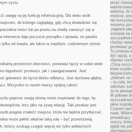
nnym życiu.
przez miesią
wartościowy
widzimy, ile
cić uwagę na jej funkcję informacyjną. Dla wielu osób
mieście, prz
nie korzysta
 miejscem, do którego zaglądają, gdy chcą dowiedzieć się
możemy prze
„najpierw pł
potrzebne treści lub po prostu na chwilę zanurzyć się w
zostanie na 
w internecie daje poczucie porządku i sprawia, że parafia
oszczędności
choćby niewi
 tylko od święta, ale także w zwykłym, codziennym rytmie
przelewać ją
To zmienia 
być opcją, a
również rozd
rafialną przestrzeń obecności, ponieważ łączy w sobie wiele
„Chcę oszczę
które szybko
no łagodność przekazu, jak i zaangażowanie. Jest
bezpieczeńst
„zbieram na 
też gotowość do bycia blisko odbiorcy. Jest duchowa głębia,
– to cele, k
azu. Wszystko to razem tworzy spójną całość.
odmówić sob
że te pienią
W połowie d
myślu poprzez swoją stronę może inspirować do tego, by
oszczędzania
jakie sygnał
 obowiązków, lecz jako na żywą relację. Taki przekaz jest
Czasem jest
osób pragnie znaleźć miejsce, które nie będzie przytłaczać,
nuda. Widzi
prowadzący d
alna może pełnić właśnie taką rolę – być przestrzenią
rzeczy, któr
, którzy szukają czegoś więcej niż tylko pobieżnych
ogóle nie p
mechanizmów