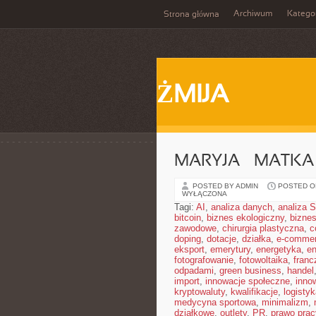
Archiwum
Katego
Strona główna
ŻMIJA
MARYJA – MATKA
POSTED BY ADMIN
POSTED ON
WYŁĄCZONA
Tagi:
AI
,
analiza danych
,
analiza
bitcoin
,
biznes ekologiczny
,
bizne
zawodowe
,
chirurgia plastyczna
,
c
doping
,
dotacje
,
działka
,
e-comme
eksport
,
emerytury
,
energetyka
,
en
fotografowanie
,
fotowoltaika
,
franc
odpadami
,
green business
,
handel
import
,
innowacje społeczne
,
inno
kryptowaluty
,
kwalifikacje
,
logistyk
medycyna sportowa
,
minimalizm
,
działkowe
,
outlety
,
PR
,
prawo prac