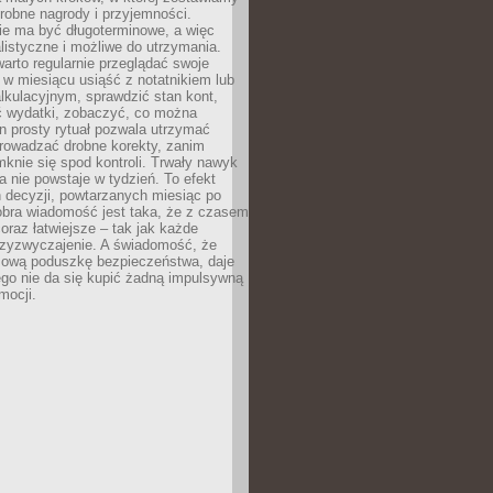
robne nagrody i przyjemności.
e ma być długoterminowe, a więc
listyczne i możliwe do utrzymania.
arto regularnie przeglądać swoje
 w miesiącu usiąść z notatnikiem lub
lkulacyjnym, sprawdzić stan kont,
wydatki, zobaczyć, co można
n prosty rytuał pozwala utrzymać
prowadzać drobne korekty, zanim
knie się spod kontroli. Trwały nawyk
 nie powstaje w tydzień. To efekt
 decyzji, powtarzanych miesiąc po
obra wiadomość jest taka, że z czasem
coraz łatwiejsze – tak jak każde
rzyzwyczajenie. A świadomość, że
ową poduszkę bezpieczeństwa, daje
ego nie da się kupić żadną impulsywną
mocji.