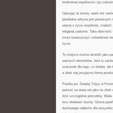
konkretnej wspólnocie i jej codzie
Opisując tę stronę, warto też zwró
parafialna witryna jest pierwszym
więcej o życiu wspólnoty, znaleźć 
religijnej zadumie. Taka obecność 
może towarzyszyć człowiekowi nie
życia.
To miejsce można określić jako pa
ważnych elementów. Jest tu zarów
szacunek dla tego, co święte, ale 
a obok niej przyjazna forma przek
Parafia pw. Świętej Trójcy w Prze
patrzeć na wiarę nie jako na zbiór
dziś szczególnie potrzebny. Wiele 
lecz dodawać otuchy. Strona parafi
duchowego oddechu dla wszystkich