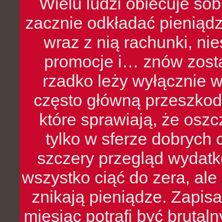
Wielu ludzi obiecuje sob
zacznie odkładać pieniądz
wraz z nią rachunki, ni
promocje i… znów zosta
rzadko leży wyłącznie 
często główną przeszkod
które sprawiają, że oszcz
tylko w sferze dobrych 
szczery przegląd wydatkó
wszystko ciąć do zera, ale
znikają pieniądze. Zapis
miesiąc potrafi być bruta