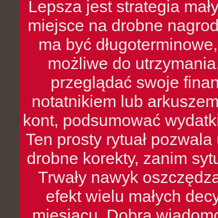
Lepsza jest strategia mał
miejsce na drobne nagrod
ma być długoterminowe, 
możliwe do utrzymania.
przeglądać swoje fina
notatnikiem lub arkuszem
kont, podsumować wydatki
Ten prosty rytuał pozwala
drobne korekty, zanim syt
Trwały nawyk oszczędzan
efekt wielu małych dec
miesiącu. Dobra wiadomoś