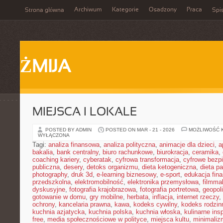
Archiwum
Kategorie
Osadzony
Praca
Strona główna
Spis
ŻMIJA
MIEJSCA I LOKALE
POSTED BY ADMIN
POSTED ON MAR - 21 - 2026
MOŻLIWOŚĆ 
WYŁĄCZONA
Tagi:
analiza finansowa
,
analiza polityczna
,
animacje dla dzieci
,
a
bakalia
,
bank centralny
,
biuro rachunkowe
,
biurokracja
,
ceramika
,
coaching kariery
,
cyberatak
,
cyfrowa transformacja
,
cyfrowe bezp
publiczna
,
desery
,
detoks organizmu
,
dieta ketogeniczna
,
dieta pa
photography
,
druk 3d
,
e-learning biznesowy
,
e-sport
,
edukacja fin
przedszkolna
,
elektromobilność
,
elektronika przemysłowa
,
filmma
dyskusyjne
,
fotografia krajobrazowa
,
fotografia portretowa
,
geopol
gotowanie w domu
,
gry mobilne
,
herbata
,
inflacja
,
internet rzeczy
,
ochrony
,
kancelaria prawna
,
kawa
,
kodeks cywilny
,
kodeks rodzin
kuchnia azjatycka
,
kuchnia polska
,
kuchnia włoska
,
kulinarne insp
free
,
media społecznościowe w polityce
,
miejsca kultu
,
minimaliz