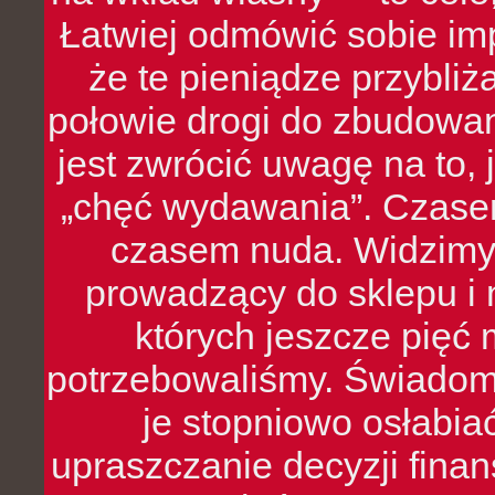
Łatwiej odmówić sobie i
że te pieniądze przybli
połowie drogi do zbudowa
jest zwrócić uwagę na to,
„chęć wydawania”. Czasem
czasem nuda. Widzimy
prowadzący do sklepu i 
których jeszcze pięć 
potrzebowaliśmy. Świado
je stopniowo osłabia
upraszczanie decyzji fina