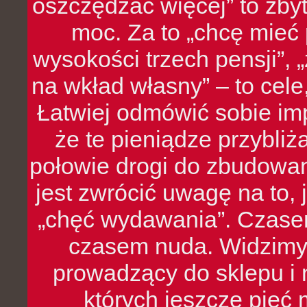
oszczędzać więcej” to zbyt
moc. Za to „chcę mie
wysokości trzech pensji”,
na wkład własny” – to cel
Łatwiej odmówić sobie i
że te pieniądze przybli
połowie drogi do zbudowa
jest zwrócić uwagę na to,
„chęć wydawania”. Czasem
czasem nuda. Widzimy
prowadzący do sklepu i 
których jeszcze pięć 