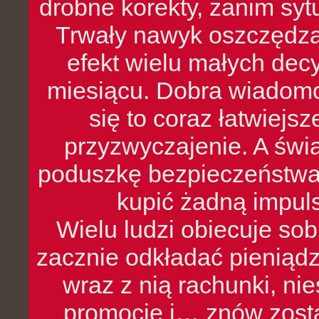
drobne korekty, zanim syt
Trwały nawyk oszczędzan
efekt wielu małych dec
miesiącu. Dobra wiadomoś
się to coraz łatwiejs
przyzwyczajenie. A św
poduszkę bezpieczeństwa, 
kupić żadną impul
Wielu ludzi obiecuje sob
zacznie odkładać pieniądz
wraz z nią rachunki, ni
promocje i… znów zosta