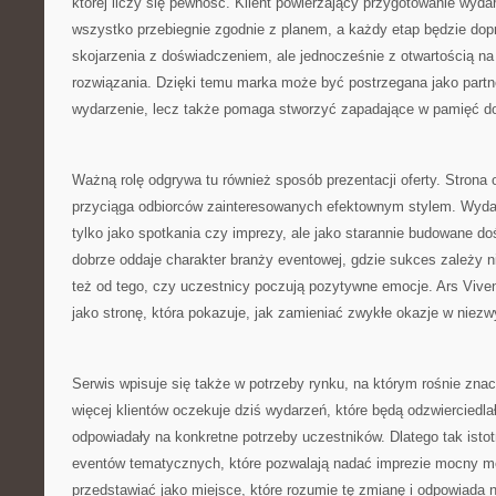
której liczy się pewność. Klient powierzający przygotowanie wyda
wszystko przebiegnie zgodnie z planem, a każdy etap będzie dop
skojarzenia z doświadczeniem, ale jednocześnie z otwartością n
rozwiązania. Dzięki temu marka może być postrzegana jako partner
wydarzenie, lecz także pomaga stworzyć zapadające w pamięć d
Ważną rolę odgrywa tu również sposób prezentacji oferty. Strona o
przyciąga odbiorców zainteresowanych efektownym stylem. Wyda
tylko jako spotkania czy imprezy, ale jako starannie budowane do
dobrze oddaje charakter branży eventowej, gdzie sukces zależy nie
też od tego, czy uczestnicy poczują pozytywne emocje. Ars Viv
jako stronę, która pokazuje, jak zamieniać zwykłe okazje w niezw
Serwis wpisuje się także w potrzeby rynku, na którym rośnie znac
więcej klientów oczekuje dziś wydarzeń, które będą odzwierciedla
odpowiadały na konkretne potrzeby uczestników. Dlatego tak istot
eventów tematycznych, które pozwalają nadać imprezie mocny m
przedstawiać jako miejsce, które rozumie tę zmianę i odpowiada 