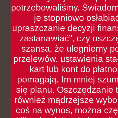
potrzebowaliśmy. Świado
je stopniowo osłabia
upraszczanie decyzji fina
zastanawiać”, czy oszcz
szansa, że ulegniemy p
przelewów, ustawienia stał
kart lub kont do płat
pomagają. Im mniej szumó
się planu. Oszczędzanie t
również mądrzejsze wybo
coś na wynos, można czę