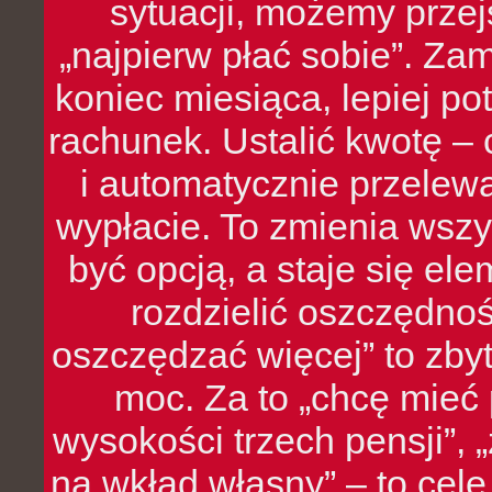
sytuacji, możemy przej
„najpierw płać sobie”. Zam
koniec miesiąca, lepiej po
rachunek. Ustalić kwotę – 
i automatycznie przelew
wypłacie. To zmienia wszy
być opcją, a staje się e
rozdzielić oszczędnoś
oszczędzać więcej” to zbyt
moc. Za to „chcę mie
wysokości trzech pensji”,
na wkład własny” – to cel