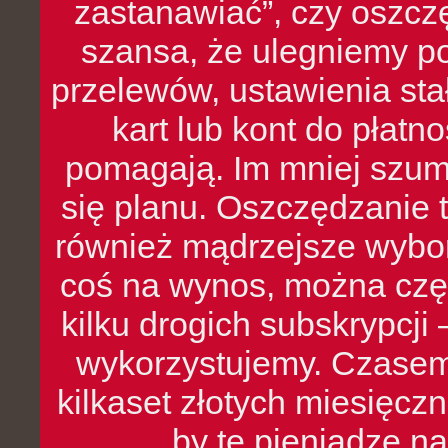
zastanawiać”, czy oszcz
szansa, że ulegniemy p
przelewów, ustawienia stał
kart lub kont do płat
pomagają. Im mniej szumó
się planu. Oszczędzanie t
również mądrzejsze wybo
coś na wynos, można czę
kilku drogich subskrypcji 
wykorzystujemy. Czasem
kilkaset złotych miesięcz
by te pieniądze na