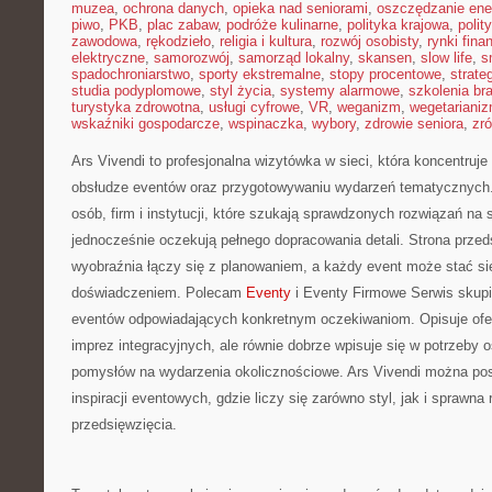
muzea
,
ochrona danych
,
opieka nad seniorami
,
oszczędzanie ener
piwo
,
PKB
,
plac zabaw
,
podróże kulinarne
,
polityka krajowa
,
polit
zawodowa
,
rękodzieło
,
religia i kultura
,
rozwój osobisty
,
rynki fin
elektryczne
,
samorozwój
,
samorząd lokalny
,
skansen
,
slow life
,
s
spadochroniarstwo
,
sporty ekstremalne
,
stopy procentowe
,
strate
studia podyplomowe
,
styl życia
,
systemy alarmowe
,
szkolenia br
turystyka zdrowotna
,
usługi cyfrowe
,
VR
,
weganizm
,
wegetariani
wskaźniki gospodarcze
,
wspinaczka
,
wybory
,
zdrowie seniora
,
zr
Ars Vivendi to profesjonalna wizytówka w sieci, która koncentruj
obsłudze eventów oraz przygotowywaniu wydarzeń tematycznych.
osób, firm i instytucji, które szukają sprawdzonych rozwiązań na 
jednocześnie oczekują pełnego dopracowania detali. Strona przed
wyobraźnia łączy się z planowaniem, a każdy event może stać s
doświadczeniem. Polecam
Eventy
i Eventy Firmowe Serwis skupi
eventów odpowiadających konkretnym oczekiwaniom. Opisuje ofer
imprez integracyjnych, ale równie dobrze wpisuje się w potrzeby
pomysłów na wydarzenia okolicznościowe. Ars Vivendi można pos
inspiracji eventowych, gdzie liczy się zarówno styl, jak i sprawna 
przedsięwzięcia.