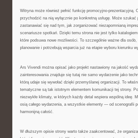
Witryna może również pełnić funkcję promocyjno-prezentacyjną. 
przychodzić na nią wyłącznie po konkretną usługę. Może szukać
zastanawiać się nad tym, jak zorganizować niezapomnianą impre
scenariusze spotkań. Dzięki temu strona nie jest tylko katalogiem
które podsuwa nowe możliwości. To szczególnie ważne dla osób, 
planowanie i potrzebują wsparcia już na etapie wyboru kierunku w
Ars Vivendi można opisać jako projekt nastawiony na jakość wy
zainteresowania znajduje się tutaj nie samo wydarzenie jako techn
którą udaje się wywołać dzięki przemyślanej organizacji. To właśn
tematyczne są tak istotnym elementem komunikacji tej strony. P
niezwykłe klimaty, w których każdy detal wspiera wspólną ideę. M
osią całego wydarzenia, a wszystkie elementy — od scenografii p
harmonijną całość.
W dłuższym opisie strony warto także zaakcentować, że organizac