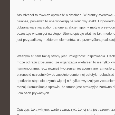
Ars Vivendi to również opowieść o detalach. W branży eventowe
niuanse, ponieważ to one wpływają na końcowy efekt. Odpowiedni
dobrana warstwa audio, trafione atrakcje i spójny motyw przewodn
pozostaje w pamięci na długo. Strona opisuje właśnie taki model d
jest przypadkowym zbiorem elementów, ale przemyślaną realizacj
Ważnym atutem takiej strony jest umiejętność inspirowania. Oso
może od razu zrozumieć, że organizacja wydarzeń to nie tylko kwes
harmonogramu, lecz również tworzenia niezapomnianej atmosfer
przenosić uczestników do zupełnie odmiennej estetyki, pobudzać 
spotkanie staje się czymś więcej niż tylko zwyczajnym zebranie
rodzaju komunikacja sprawia, że strona jest atrakcyjna zarówno d
i dla osób prywatnych.
Opisując taką witrynę, warto zaznaczyć, że jej siłą jest szeroki z