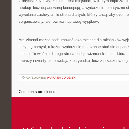
z artystycznym wyczuciem. Jest miejscem, w którym impreza ni
atrakcji, lecz dopasowaną koncepcją, a wydarzenie tematyczne s
wywołanie zachwytu. To strona dla tych, którzy chcą, aby event by
zorganizowany, ale również naprawdę wyjątkowy.
Ars Vivendi można podsumować jako miejsce dla miłośników wyj
liczy się pomysł, a każde wydarzenie ma szansę stać się dopas
klienta. To właśnie dlatego strona buduje wizerunek marki, która 
imprezy i eventy nie powstają z przypadku, lecz z połączenia orga
CATEGORIES:
WIARA NA CO DZIEŃ
Comments are closed.