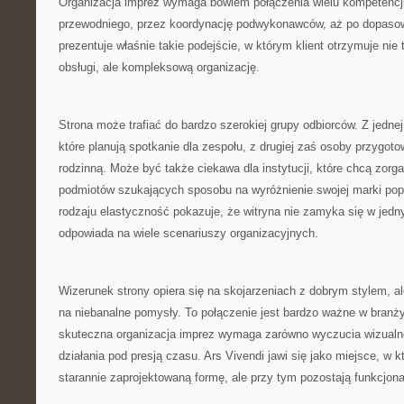
Organizacja imprez wymaga bowiem połączenia wielu kompetencji
przewodniego, przez koordynację podwykonawców, aż po dopasowa
prezentuje właśnie takie podejście, w którym klient otrzymuje nie
obsługi, ale kompleksową organizację.
Strona może trafiać do bardzo szerokiej grupy odbiorców. Z jednej 
które planują spotkanie dla zespołu, z drugiej zaś osoby przygot
rodzinną. Może być także ciekawa dla instytucji, które chcą zorg
podmiotów szukających sposobu na wyróżnienie swojej marki pop
rodzaju elastyczność pokazuje, że witryna nie zamyka się w jedn
odpowiada na wiele scenariuszy organizacyjnych.
Wizerunek strony opiera się na skojarzeniach z dobrym stylem, al
na niebanalne pomysły. To połączenie jest bardzo ważne w branż
skuteczna organizacja imprez wymaga zarówno wyczucia wizualneg
działania pod presją czasu. Ars Vivendi jawi się jako miejsce, w
starannie zaprojektowaną formę, ale przy tym pozostają funkcjona