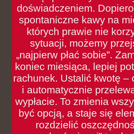
doświadczeniem. Dopiero 
spontaniczne kawy na mie
których prawie nie kor
sytuacji, możemy przej
„najpierw płać sobie”. Zam
koniec miesiąca, lepiej po
rachunek. Ustalić kwotę – 
i automatycznie przelew
wypłacie. To zmienia wszy
być opcją, a staje się e
rozdzielić oszczędnoś