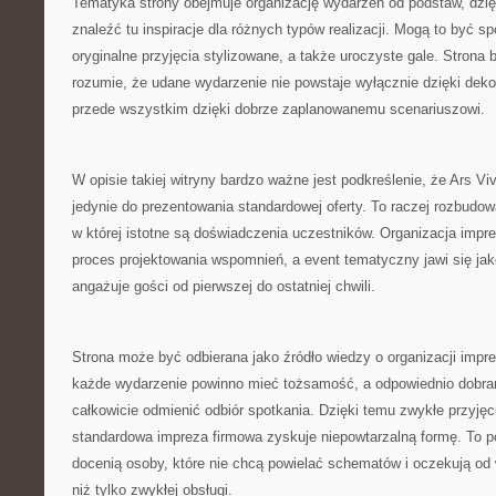
Tematyka strony obejmuje organizację wydarzeń od podstaw, dzi
znaleźć tu inspiracje dla różnych typów realizacji. Mogą to być s
oryginalne przyjęcia stylizowane, a także uroczyste gale. Strona 
rozumie, że udane wydarzenie nie powstaje wyłącznie dzięki deko
przede wszystkim dzięki dobrze zaplanowanemu scenariuszowi.
W opisie takiej witryny bardzo ważne jest podkreślenie, że Ars Vi
jedynie do prezentowania standardowej oferty. To raczej rozbudow
w której istotne są doświadczenia uczestników. Organizacja impre
proces projektowania wspomnień, a event tematyczny jawi się jako
angażuje gości od pierwszej do ostatniej chwili.
Strona może być odbierana jako źródło wiedzy o organizacji imprez
każde wydarzenie powinno mieć tożsamość, a odpowiednio dobran
całkowicie odmienić odbiór spotkania. Dzięki temu zwykłe przyjęc
standardowa impreza firmowa zyskuje niepowtarzalną formę. To p
docenią osoby, które nie chcą powielać schematów i oczekują od
niż tylko zwykłej obsługi.