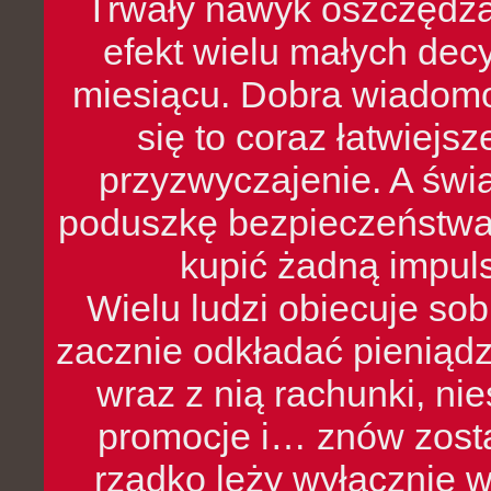
Trwały nawyk oszczędzan
efekt wielu małych dec
miesiącu. Dobra wiadomoś
się to coraz łatwiejs
przyzwyczajenie. A św
poduszkę bezpieczeństwa, 
kupić żadną impul
Wielu ludzi obiecuje sob
zacznie odkładać pieniądz
wraz z nią rachunki, ni
promocje i… znów zosta
rzadko leży wyłącznie 