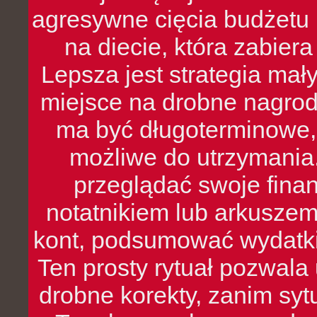
agresywne cięcia budżetu 
na diecie, która zabier
Lepsza jest strategia mał
miejsce na drobne nagrod
ma być długoterminowe, 
możliwe do utrzymania.
przeglądać swoje fina
notatnikiem lub arkuszem
kont, podsumować wydatki
Ten prosty rytuał pozwala
drobne korekty, zanim syt