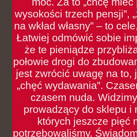
moc. Za to „chcę mie
wysokości trzech pensji”,
na wkład własny” – to cel
Łatwiej odmówić sobie i
że te pieniądze przybli
połowie drogi do zbudowa
jest zwrócić uwagę na to,
„chęć wydawania”. Czasem
czasem nuda. Widzimy
prowadzący do sklepu i 
których jeszcze pięć 
potrzebowaliśmy. Świado