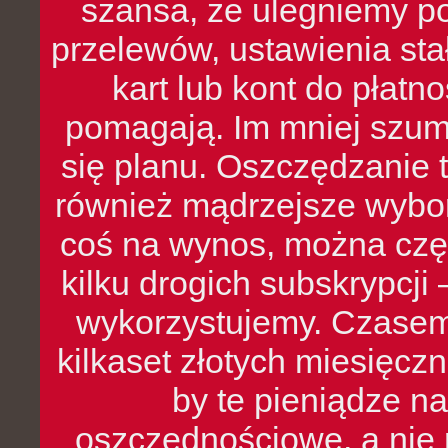
szansa, że ulegniemy p
przelewów, ustawienia stał
kart lub kont do płat
pomagają. Im mniej szumó
się planu. Oszczędzanie t
również mądrzejsze wybo
coś na wynos, można czę
kilku drogich subskrypcji 
wykorzystujemy. Czasem
kilkaset złotych miesięcz
by te pieniądze na
oszczędnościowe, a nie r