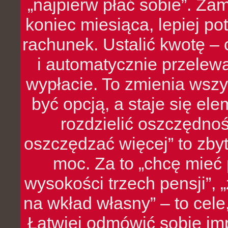
„najpierw płać sobie”. Zam
koniec miesiąca, lepiej po
rachunek. Ustalić kwotę – 
i automatycznie przelew
wypłacie. To zmienia wszy
być opcją, a staje się e
rozdzielić oszczędnoś
oszczędzać więcej” to zbyt
moc. Za to „chcę mie
wysokości trzech pensji”,
na wkład własny” – to cel
Łatwiej odmówić sobie i