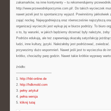
zakamarków, na inne kontynenty – tu rekomendujemy przewodnik
http://www.przewodnikporzymie.com.pl/. Do takich wycieczek mu
nawet jeżeli jest to spontaniczny wyjazd. Powinniśmy jakkolwiek z
zająć nocleg. Najwygodniejszą oraz równocześnie najszybszą ora
organizacji wycieczki jest wykup jej w biurze podróży. To biuro org
o to, by warunki, w jakich będziemy drzemać były należyte, żeby t
Podróże edukują, ale też zapewniają okazałą satysfakcję jeżdż
ludzi, inne kultury, języki. Należałoby jest podróżować, zwiedzać.
przywozimy dużo wspomnień. Nawet jeśli jest to wycieczka do inn
krótko, chociażby parę godzin. Nawet takie krótkie wyprawy warto
źródło:
———————————
1.
http://hbt-online.de
2.
http://hdkmold.com
3.
pełny artykuł
4.
pełna wersja
5.
kliknij tutaj