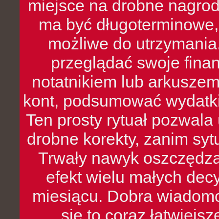
miejsce na drobne nagrod
ma być długoterminowe, 
możliwe do utrzymania.
przeglądać swoje fina
notatnikiem lub arkuszem
kont, podsumować wydatki
Ten prosty rytuał pozwala
drobne korekty, zanim syt
Trwały nawyk oszczędzan
efekt wielu małych dec
miesiącu. Dobra wiadomoś
się to coraz łatwiejs