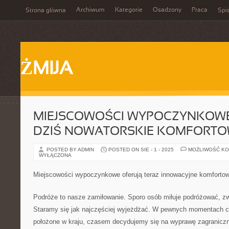
Archiwum
Kategorie
Osadzony
Praca
Strona główna
Spis
ŻMIJA
MIEJSCOWOŚCI WYPOCZYNKOWE
DZIŚ NOWATORSKIE KOMFORT
POSTED BY ADMIN
POSTED ON SIE - 1 - 2025
MOŻLIWOŚĆ K
WYŁĄCZONA
Miejscowości wypoczynkowe oferują teraz innowacyjne komforto
Podróże to nasze zamiłowanie. Sporo osób miłuje podróżować, zw
Staramy się jak najczęściej wyjeżdżać. W pewnych momentach c
położone w kraju, czasem decydujemy się na wyprawę zagraniczn