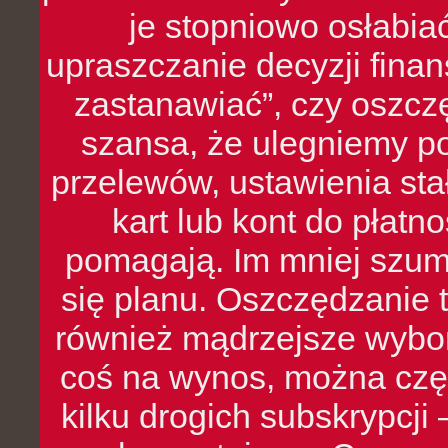
je stopniowo osłabia
upraszczanie decyzji fina
zastanawiać”, czy oszcz
szansa, że ulegniemy p
przelewów, ustawienia stał
kart lub kont do płat
pomagają. Im mniej szumó
się planu. Oszczędzanie t
również mądrzejsze wybo
coś na wynos, można czę
kilku drogich subskrypcji 