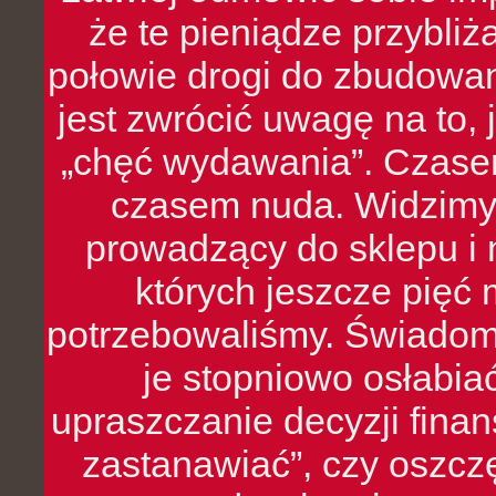
że te pieniądze przybli
połowie drogi do zbudowa
jest zwrócić uwagę na to,
„chęć wydawania”. Czasem
czasem nuda. Widzimy
prowadzący do sklepu i 
których jeszcze pięć 
potrzebowaliśmy. Świado
je stopniowo osłabia
upraszczanie decyzji fina
zastanawiać”, czy oszcz