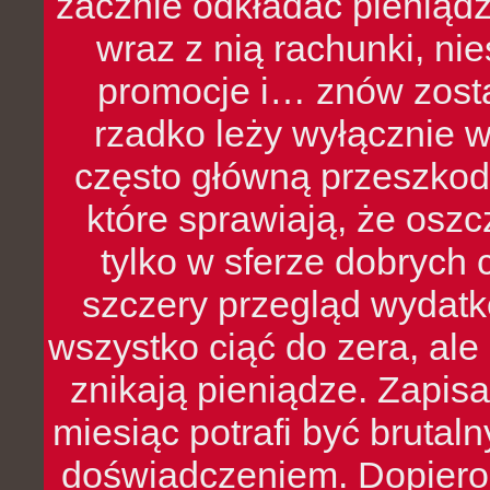
zacznie odkładać pieniądz
wraz z nią rachunki, ni
promocje i… znów zosta
rzadko leży wyłącznie 
często główną przeszkod
które sprawiają, że oszcz
tylko w sferze dobrych 
szczery przegląd wydatkó
wszystko ciąć do zera, ale
znikają pieniądze. Zapis
miesiąc potrafi być bruta
doświadczeniem. Dopiero 