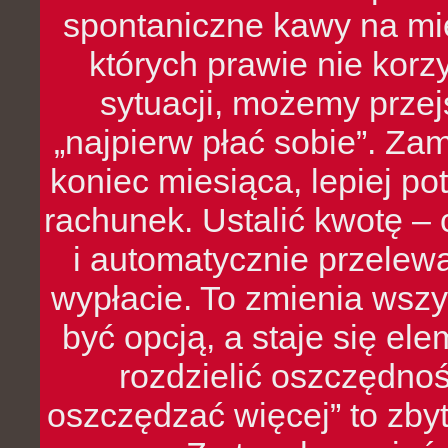
spontaniczne kawy na mie
których prawie nie kor
sytuacji, możemy przej
„najpierw płać sobie”. Zam
koniec miesiąca, lepiej po
rachunek. Ustalić kwotę – 
i automatycznie przelew
wypłacie. To zmienia wszy
być opcją, a staje się e
rozdzielić oszczędnoś
oszczędzać więcej” to zbyt