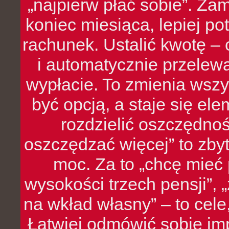
„najpierw płać sobie”. Zam
koniec miesiąca, lepiej po
rachunek. Ustalić kwotę – 
i automatycznie przelew
wypłacie. To zmienia wszy
być opcją, a staje się e
rozdzielić oszczędnoś
oszczędzać więcej” to zbyt
moc. Za to „chcę mie
wysokości trzech pensji”,
na wkład własny” – to cel
Łatwiej odmówić sobie i