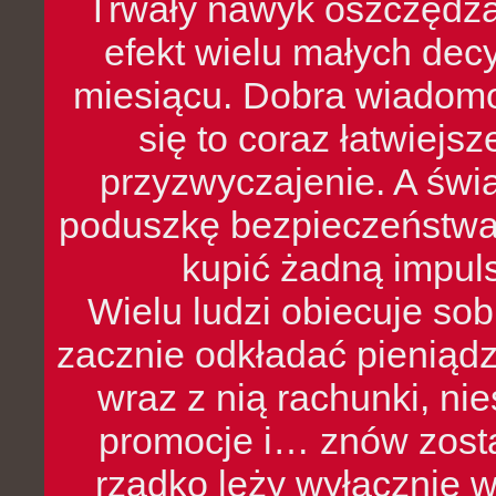
Trwały nawyk oszczędzan
efekt wielu małych dec
miesiącu. Dobra wiadomoś
się to coraz łatwiejs
przyzwyczajenie. A św
poduszkę bezpieczeństwa, 
kupić żadną impul
Wielu ludzi obiecuje sob
zacznie odkładać pieniądz
wraz z nią rachunki, ni
promocje i… znów zosta
rzadko leży wyłącznie 