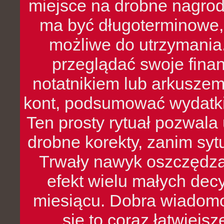
miejsce na drobne nagrod
ma być długoterminowe, 
możliwe do utrzymania.
przeglądać swoje fina
notatnikiem lub arkuszem
kont, podsumować wydatki
Ten prosty rytuał pozwala
drobne korekty, zanim syt
Trwały nawyk oszczędzan
efekt wielu małych dec
miesiącu. Dobra wiadomoś
się to coraz łatwiejs