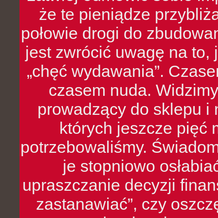
że te pieniądze przybli
połowie drogi do zbudowa
jest zwrócić uwagę na to,
„chęć wydawania”. Czasem
czasem nuda. Widzimy
prowadzący do sklepu i 
których jeszcze pięć 
potrzebowaliśmy. Świado
je stopniowo osłabia
upraszczanie decyzji fina
zastanawiać”, czy oszcz