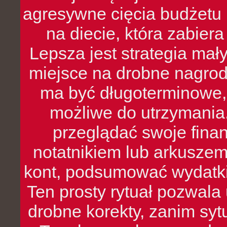
agresywne cięcia budżetu 
na diecie, która zabier
Lepsza jest strategia mał
miejsce na drobne nagrod
ma być długoterminowe, 
możliwe do utrzymania.
przeglądać swoje fina
notatnikiem lub arkuszem
kont, podsumować wydatki
Ten prosty rytuał pozwala
drobne korekty, zanim syt