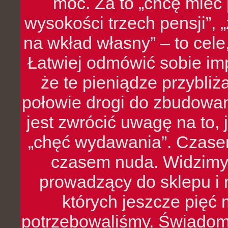
moc. Za to „chcę mie
wysokości trzech pensji”,
na wkład własny” – to cel
Łatwiej odmówić sobie i
że te pieniądze przybli
połowie drogi do zbudowa
jest zwrócić uwagę na to,
„chęć wydawania”. Czasem
czasem nuda. Widzimy
prowadzący do sklepu i 
których jeszcze pięć 
potrzebowaliśmy. Świado