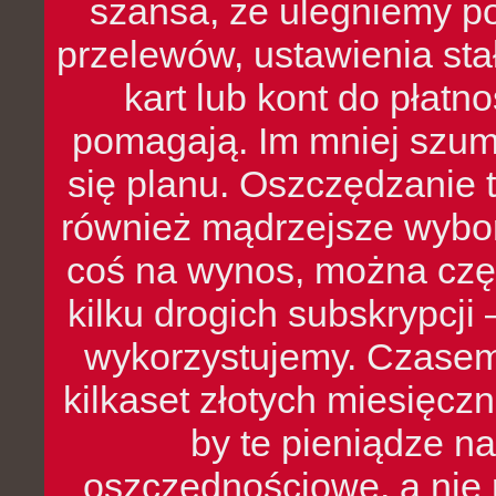
szansa, że ulegniemy p
przelewów, ustawienia stał
kart lub kont do płat
pomagają. Im mniej szumó
się planu. Oszczędzanie t
również mądrzejsze wybo
coś na wynos, można czę
kilku drogich subskrypcji 
wykorzystujemy. Czasem
kilkaset złotych miesięcz
by te pieniądze na
oszczędnościowe, a nie r