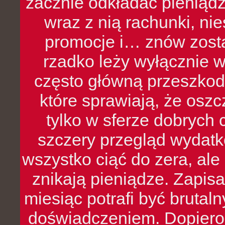
zacznie odkładać pieniądz
wraz z nią rachunki, ni
promocje i… znów zosta
rzadko leży wyłącznie 
często główną przeszkod
które sprawiają, że oszcz
tylko w sferze dobrych 
szczery przegląd wydatkó
wszystko ciąć do zera, ale
znikają pieniądze. Zapis
miesiąc potrafi być bruta
doświadczeniem. Dopiero 