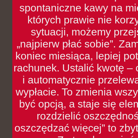
spontaniczne kawy na mie
których prawie nie kor
sytuacji, możemy przej
„najpierw płać sobie”. Zam
koniec miesiąca, lepiej po
rachunek. Ustalić kwotę – 
i automatycznie przelew
wypłacie. To zmienia wszy
być opcją, a staje się e
rozdzielić oszczędnoś
oszczędzać więcej” to zbyt