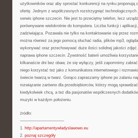
użytkowników oraz aby sprostać konkurencji na rynku proponują c
ofertę. Jednym z współczesnych rozstrzygnięć technologicznych j
serwis iphone szczecin. Nie jest to przeciętny telefon, lecz urząd
porównywane wielokrotnie do komputera. Liczba funkcji i aplikacji,
zadziwiająca. Pozawala nie tylko na kontaktowanie się przez rozm
można również za jego pomocą słuchać radia, plików mp3, oglądać
wykonywać oraz przechowywać duże ilości solidnej jakości zdjęć.
naprawa iphone szczecin. Żywotność baterii umożliwia korzystani
kilkanaście dni bez obaw, że się wyłączy, jeśli zapomnimy zabra
niego korzystać też jako z komunikatora internetowego i rozmaw
świecie twarzą w twarz. Gorąco zapraszamy iphone po zalaniu na
rozwiązanie zarówno dla przedsiębiorców, którzy mogą sprawdzać 
kiedykolwiek chcą, a też dla pasjonatów współczesnych dodatków i
muzyki w każdym położeniu.
źródło:
———————————
1.
http://apartamentywladyslawowo.eu
2.
poznaj szczegóły