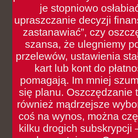
je stopniowo osłabia
upraszczanie decyzji fina
zastanawiać”, czy oszcz
szansa, że ulegniemy p
przelewów, ustawienia stał
kart lub kont do płat
pomagają. Im mniej szumó
się planu. Oszczędzanie t
również mądrzejsze wybo
coś na wynos, można czę
kilku drogich subskrypcji 