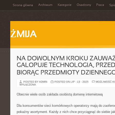
Archiwum
Kategorie
Osadzony
Praca
Strona główna
Spis
ŻMIJA
NA DOWOLNYM KROKU ZAUWAŻ
GALOPUJE TECHNOLOGIA, PRZE
BIORĄC PRZEDMIOTY DZIENNEG
POSTED BY ADMIN
POSTED ON LIP - 13 - 2025
MOŻLIWOŚĆ 
WYŁĄCZONA
Obecnie wiele osób zakłada osobistą domenę internetową
Dla konsumentów sieci komórkowych operatorzy mają do zaoferow
pokaźny asortyment. Każdy z nich chce przyciągnąć do siebie jak