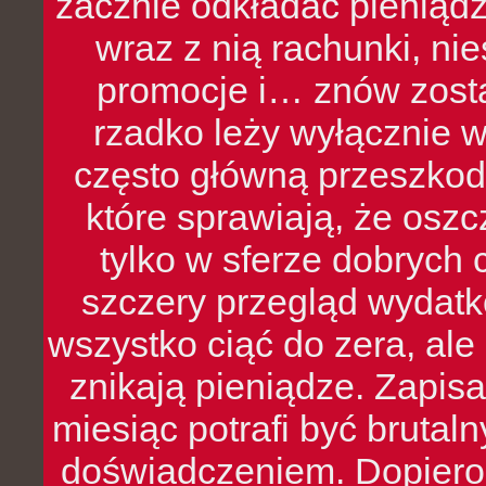
zacznie odkładać pieniądz
wraz z nią rachunki, ni
promocje i… znów zosta
rzadko leży wyłącznie 
często główną przeszkod
które sprawiają, że oszcz
tylko w sferze dobrych 
szczery przegląd wydatkó
wszystko ciąć do zera, ale
znikają pieniądze. Zapis
miesiąc potrafi być bruta
doświadczeniem. Dopiero 