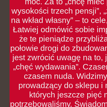
moc. Za to „chcę mie
wysokości trzech pensji”,
na wkład własny” – to cel
Łatwiej odmówić sobie i
że te pieniądze przybli
połowie drogi do zbudowa
jest zwrócić uwagę na to,
„chęć wydawania”. Czasem
czasem nuda. Widzimy
prowadzący do sklepu i 
których jeszcze pięć 
potrzebowaliśmy. Świado