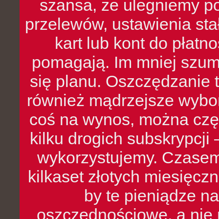
szansa, że ulegniemy p
przelewów, ustawienia stał
kart lub kont do płat
pomagają. Im mniej szumó
się planu. Oszczędzanie t
również mądrzejsze wybo
coś na wynos, można czę
kilku drogich subskrypcji 
wykorzystujemy. Czasem
kilkaset złotych miesięcz
by te pieniądze na
oszczędnościowe, a nie r