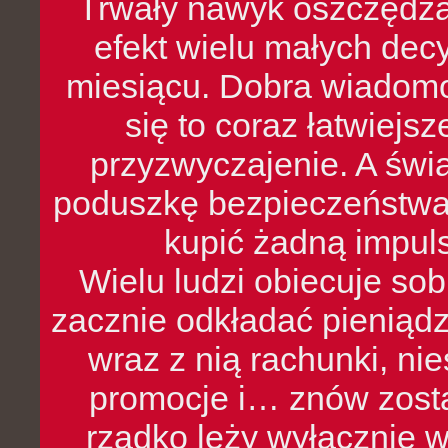
Trwały nawyk oszczędzan
efekt wielu małych dec
miesiącu. Dobra wiadomoś
się to coraz łatwiejs
przyzwyczajenie. A św
poduszkę bezpieczeństwa, 
kupić żadną impul
Wielu ludzi obiecuje sob
zacznie odkładać pieniądz
wraz z nią rachunki, ni
promocje i… znów zosta
rzadko leży wyłącznie 