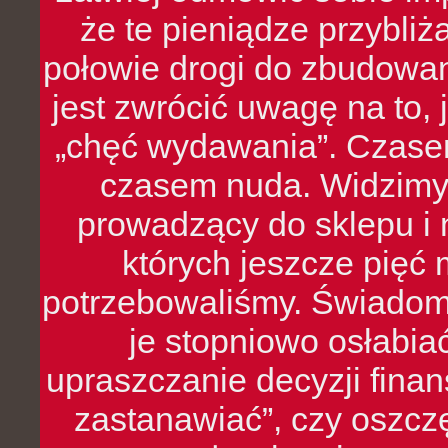
że te pieniądze przybli
połowie drogi do zbudowa
jest zwrócić uwagę na to,
„chęć wydawania”. Czasem
czasem nuda. Widzimy
prowadzący do sklepu i 
których jeszcze pięć 
potrzebowaliśmy. Świado
je stopniowo osłabia
upraszczanie decyzji fina
zastanawiać”, czy oszcz