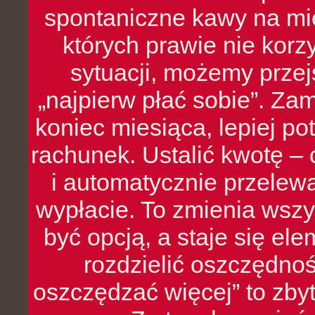
spontaniczne kawy na mie
których prawie nie kor
sytuacji, możemy przej
„najpierw płać sobie”. Zam
koniec miesiąca, lepiej po
rachunek. Ustalić kwotę – 
i automatycznie przelew
wypłacie. To zmienia wszy
być opcją, a staje się e
rozdzielić oszczędnoś
oszczędzać więcej” to zbyt