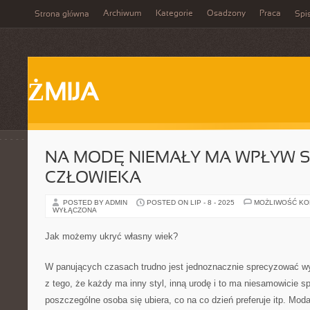
Archiwum
Kategorie
Osadzony
Praca
Strona główna
Spis
ŻMIJA
NA MODĘ NIEMAŁY MA WPŁYW S
CZŁOWIEKA
POSTED BY ADMIN
POSTED ON LIP - 8 - 2025
MOŻLIWOŚĆ K
WYŁĄCZONA
Jak możemy ukryć własny wiek?
W panujących czasach trudno jest jednoznacznie sprecyzować w
z tego, że każdy ma inny styl, inną urodę i to ma niesamowicie s
poszczególne osoba się ubiera, co na co dzień preferuje itp. Mod