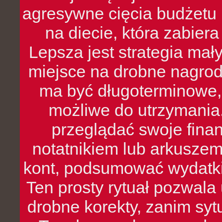
agresywne cięcia budżetu 
na diecie, która zabier
Lepsza jest strategia mał
miejsce na drobne nagrod
ma być długoterminowe, 
możliwe do utrzymania.
przeglądać swoje fina
notatnikiem lub arkuszem
kont, podsumować wydatki
Ten prosty rytuał pozwala
drobne korekty, zanim syt