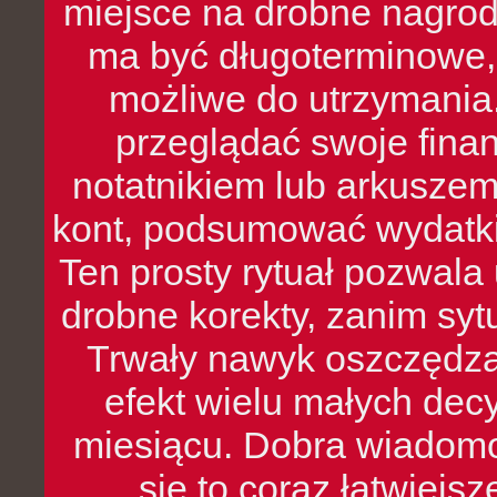
miejsce na drobne nagrod
ma być długoterminowe, 
możliwe do utrzymania.
przeglądać swoje fina
notatnikiem lub arkuszem
kont, podsumować wydatki
Ten prosty rytuał pozwala
drobne korekty, zanim syt
Trwały nawyk oszczędzan
efekt wielu małych dec
miesiącu. Dobra wiadomoś
się to coraz łatwiejs