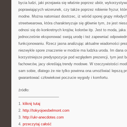
bycia ludzi, jaki przejawia się właśnie poprzez ubiór, wykorzyst
poprawiających wizerunek, czy także poprzez robienie fryzur, któr
modne. Można natomiast dostrzec, iż wśród sporej grupy młodyc
streetwearowa, która charakteryzuje się głównie tym, że jest nie
odnosi się do konkretnych krojów, kolorów itp. Jest to moda, jaka
jednocześnie eksponować swoją urodę i też zapewniać odpowied
funkcjonowaniu. Rzecz jasna analizując aktualne wiadomości pr
niezwykle spore znaczenie w modzie ma ludzka uroda. Im dana o
korzystniejsze predyspozycje pod względem prezencji, tym jest b
fachowców, jacy określają trendy modowe. W rzeczywistości m
sam sobie, dlatego że nie tylko powinna ona umożliwiać lepszą pr
gwarantować człowiekowi poczucie wygody i komfortu.
źródło:
———————————
1.
kliknij tutaj
2.
http://tokyojoesbelmont.com
3.
http://ukr-anecdotes.com
4.
przeczytaj całość