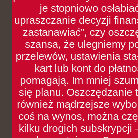
je stopniowo osłabia
upraszczanie decyzji fina
zastanawiać”, czy oszcz
szansa, że ulegniemy p
przelewów, ustawienia stał
kart lub kont do płat
pomagają. Im mniej szumó
się planu. Oszczędzanie t
również mądrzejsze wybo
coś na wynos, można czę
kilku drogich subskrypcji 