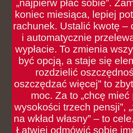
„najpierw płać sobie”. Zam
koniec miesiąca, lepiej po
rachunek. Ustalić kwotę – 
i automatycznie przelew
wypłacie. To zmienia wszy
być opcją, a staje się e
rozdzielić oszczędnoś
oszczędzać więcej” to zbyt
moc. Za to „chcę mie
wysokości trzech pensji”,
na wkład własny” – to cel
Łatwiej odmówić sobie i