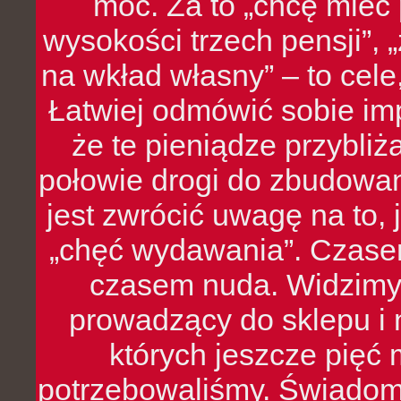
moc. Za to „chcę mie
wysokości trzech pensji”,
na wkład własny” – to cel
Łatwiej odmówić sobie i
że te pieniądze przybli
połowie drogi do zbudowa
jest zwrócić uwagę na to,
„chęć wydawania”. Czasem
czasem nuda. Widzimy
prowadzący do sklepu i 
których jeszcze pięć 
potrzebowaliśmy. Świado