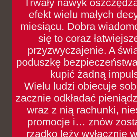
Trwały nawyk oszczędzan
efekt wielu małych dec
miesiącu. Dobra wiadomoś
się to coraz łatwiejs
przyzwyczajenie. A św
poduszkę bezpieczeństwa, 
kupić żadną impul
Wielu ludzi obiecuje sob
zacznie odkładać pieniądz
wraz z nią rachunki, ni
promocje i… znów zosta
rzadko leży wyłącznie 