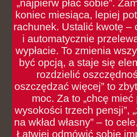
„najpierw płać sobie”. Zam
koniec miesiąca, lepiej po
rachunek. Ustalić kwotę – 
i automatycznie przelew
wypłacie. To zmienia wszy
być opcją, a staje się e
rozdzielić oszczędnoś
oszczędzać więcej” to zbyt
moc. Za to „chcę mie
wysokości trzech pensji”,
na wkład własny” – to cel
Łatwiej odmówić sobie i