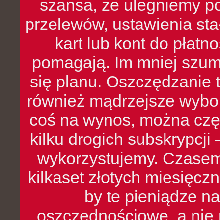
szansa, że ulegniemy p
przelewów, ustawienia stał
kart lub kont do płat
pomagają. Im mniej szumó
się planu. Oszczędzanie t
również mądrzejsze wybo
coś na wynos, można czę
kilku drogich subskrypcji 
wykorzystujemy. Czasem
kilkaset złotych miesięcz
by te pieniądze na
oszczędnościowe, a nie r