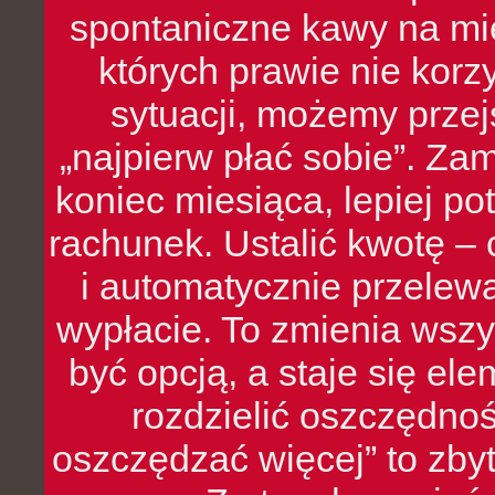
spontaniczne kawy na mie
których prawie nie kor
sytuacji, możemy przej
„najpierw płać sobie”. Zam
koniec miesiąca, lepiej po
rachunek. Ustalić kwotę – 
i automatycznie przelew
wypłacie. To zmienia wszy
być opcją, a staje się e
rozdzielić oszczędnoś
oszczędzać więcej” to zbyt