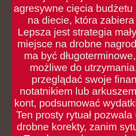
agresywne cięcia budżetu 
na diecie, która zabier
Lepsza jest strategia mał
miejsce na drobne nagrod
ma być długoterminowe, 
możliwe do utrzymania.
przeglądać swoje fina
notatnikiem lub arkuszem
kont, podsumować wydatki
Ten prosty rytuał pozwala
drobne korekty, zanim syt