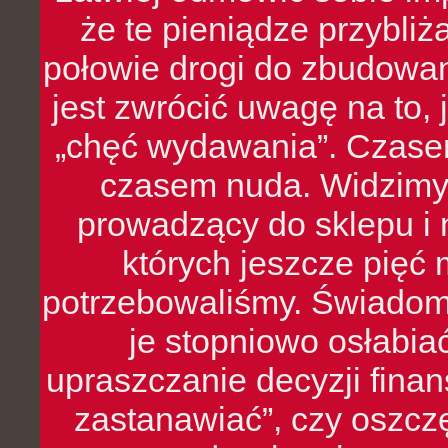
że te pieniądze przybli
połowie drogi do zbudowa
jest zwrócić uwagę na to,
„chęć wydawania”. Czasem
czasem nuda. Widzimy
prowadzący do sklepu i 
których jeszcze pięć 
potrzebowaliśmy. Świado
je stopniowo osłabia
upraszczanie decyzji fina
zastanawiać”, czy oszcz