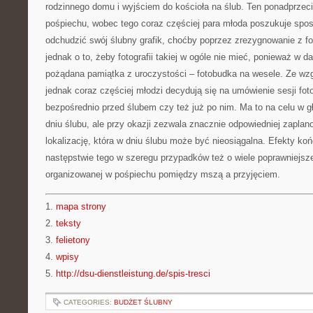
rodzinnego domu i wyjściem do kościoła na ślub. Ten ponadprzecię
pośpiechu, wobec tego coraz częściej para młoda poszukuje spos
odchudzić swój ślubny grafik, choćby poprzez zrezygnowanie z foto
jednak o to, żeby fotografii takiej w ogóle nie mieć, ponieważ w d
pożądana pamiątka z uroczystości – fotobudka na wesele. Ze w
jednak coraz częściej młodzi decydują się na umówienie sesji foto
bezpośrednio przed ślubem czy też już po nim. Ma to na celu w g
dniu ślubu, ale przy okazji zezwala znacznie odpowiedniej zaplan
lokalizację, która w dniu ślubu może być nieosiągalna. Efekty koń
następstwie tego w szeregu przypadków też o wiele poprawniejsze
organizowanej w pośpiechu pomiędzy mszą a przyjęciem.
1.
mapa strony
2.
teksty
3.
felietony
4.
wpisy
5.
http://dsu-dienstleistung.de/spis-tresci
CATEGORIES:
BUDŻET ŚLUBNY