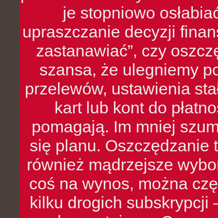
je stopniowo osłabia
upraszczanie decyzji fina
zastanawiać”, czy oszcz
szansa, że ulegniemy p
przelewów, ustawienia stał
kart lub kont do płat
pomagają. Im mniej szumó
się planu. Oszczędzanie t
również mądrzejsze wybo
coś na wynos, można czę
kilku drogich subskrypcji 