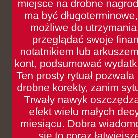
miejsce na drobne nagrod
ma być długoterminowe, 
możliwe do utrzymania.
przeglądać swoje fina
notatnikiem lub arkuszem
kont, podsumować wydatki
Ten prosty rytuał pozwala
drobne korekty, zanim syt
Trwały nawyk oszczędzan
efekt wielu małych dec
miesiącu. Dobra wiadomoś
się to coraz łatwiejs