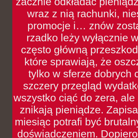
zacznie odkładać pieniądz
wraz z nią rachunki, ni
promocje i… znów zosta
rzadko leży wyłącznie 
często główną przeszkod
które sprawiają, że oszcz
tylko w sferze dobrych 
szczery przegląd wydatkó
wszystko ciąć do zera, ale
znikają pieniądze. Zapis
miesiąc potrafi być bruta
doświadczeniem. Dopiero 