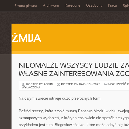
Archiwum
Kategorie
Osadzony
Praca
Strona główna
Spis
ŻMIJA
NIEOMALŻE WSZYSCY LUDZIE ZA
WŁASNE ZAINTERESOWANIA ZG
POSTED BY ADMIN
POSTED ON PAŹ - 13 - 2025
MOŻLIWOŚĆ 
WYŁĄCZONA
Na całym świecie istnieje dużo przeróżnych form
Pośród rzeczy, które zrobić muszą Państwo Młodzi w dniu swojego
sztampowych wydarzeń, z których całkowicie nie sposób zrezy
przykładem jest tutaj Błogosławieństwo, które może odbyć się t