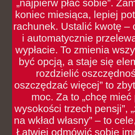
„najpierw płać sobie”. Zam
koniec miesiąca, lepiej po
rachunek. Ustalić kwotę – 
i automatycznie przelew
wypłacie. To zmienia wszy
być opcją, a staje się e
rozdzielić oszczędnoś
oszczędzać więcej” to zbyt
moc. Za to „chcę mie
wysokości trzech pensji”,
na wkład własny” – to cel
Łatwiej odmówić sobie i