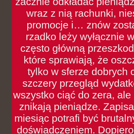
zacznie odkładać pieniądz
wraz z nią rachunki, ni
promocje i… znów zosta
rzadko leży wyłącznie 
często główną przeszkod
które sprawiają, że oszcz
tylko w sferze dobrych 
szczery przegląd wydatkó
wszystko ciąć do zera, ale
znikają pieniądze. Zapis
miesiąc potrafi być bruta
doświadczeniem. Dopiero 