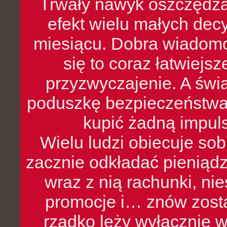
Trwały nawyk oszczędzan
efekt wielu małych dec
miesiącu. Dobra wiadomoś
się to coraz łatwiejs
przyzwyczajenie. A św
poduszkę bezpieczeństwa, 
kupić żadną impul
Wielu ludzi obiecuje sob
zacznie odkładać pieniądz
wraz z nią rachunki, ni
promocje i… znów zosta
rzadko leży wyłącznie 