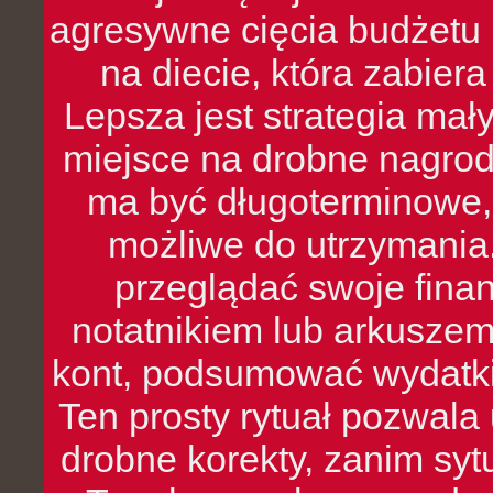
agresywne cięcia budżetu 
na diecie, która zabier
Lepsza jest strategia mał
miejsce na drobne nagrod
ma być długoterminowe, 
możliwe do utrzymania.
przeglądać swoje fina
notatnikiem lub arkuszem
kont, podsumować wydatki
Ten prosty rytuał pozwala
drobne korekty, zanim syt