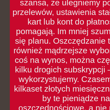
szansa, że ulegniemy p
przelewów, ustawienia stał
kart lub kont do płat
pomagają. Im mniej szumó
się planu. Oszczędzanie t
również mądrzejsze wybo
coś na wynos, można czę
kilku drogich subskrypcji 
wykorzystujemy. Czasem
kilkaset złotych miesięcz
by te pieniądze na
oszczędnościowe, a nie r