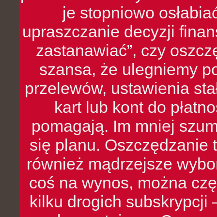
je stopniowo osłabia
upraszczanie decyzji fina
zastanawiać”, czy oszcz
szansa, że ulegniemy p
przelewów, ustawienia stał
kart lub kont do płat
pomagają. Im mniej szumó
się planu. Oszczędzanie t
również mądrzejsze wybo
coś na wynos, można czę
kilku drogich subskrypcji 