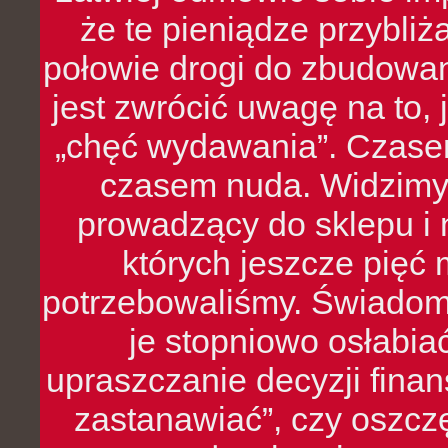
że te pieniądze przybli
połowie drogi do zbudowa
jest zwrócić uwagę na to,
„chęć wydawania”. Czasem
czasem nuda. Widzimy
prowadzący do sklepu i 
których jeszcze pięć 
potrzebowaliśmy. Świado
je stopniowo osłabia
upraszczanie decyzji fina
zastanawiać”, czy oszcz