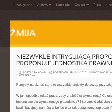
Archiwum
Kategorie
Osadzony
Praca
Strona główna
Spis
ŻMIJA
NIEZWYKLE INTRYGUJĄCĄ PROPO
PROPONUJE JEDNOSTKA PRAWN
POSTED BY ADMIN
POSTED ON LIP - 21 - 2025
MOŻLIWOŚĆ 
WYŁĄCZONA
Pomysły na biznes są to te wszystkie projekty dotycząc przyszłej
W jaki sposób szukać pracy, żeby znaleźć tą wymarzoną? Co ucz
imponujące dla wymarzonego pracodawcy? I jak zrobić właściwe 
kwalifikacyjnej, na którą w końcu oraz tak zostaniemy zaproszen