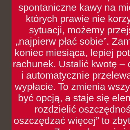
spontaniczne kawy na mie
których prawie nie kor
sytuacji, możemy przej
„najpierw płać sobie”. Zam
koniec miesiąca, lepiej po
rachunek. Ustalić kwotę – 
i automatycznie przelew
wypłacie. To zmienia wszy
być opcją, a staje się e
rozdzielić oszczędnoś
oszczędzać więcej” to zbyt