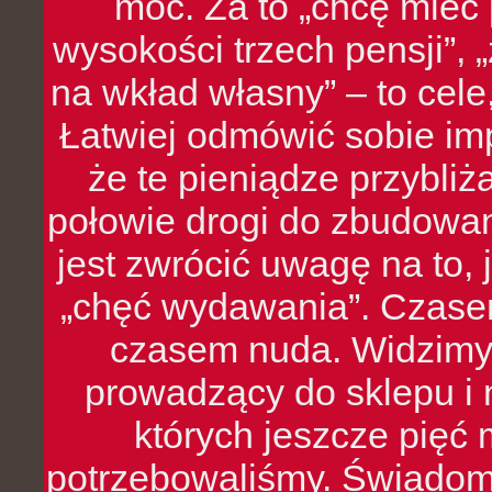
moc. Za to „chcę mie
wysokości trzech pensji”,
na wkład własny” – to cel
Łatwiej odmówić sobie i
że te pieniądze przybli
połowie drogi do zbudowa
jest zwrócić uwagę na to,
„chęć wydawania”. Czasem
czasem nuda. Widzimy
prowadzący do sklepu i 
których jeszcze pięć 
potrzebowaliśmy. Świado