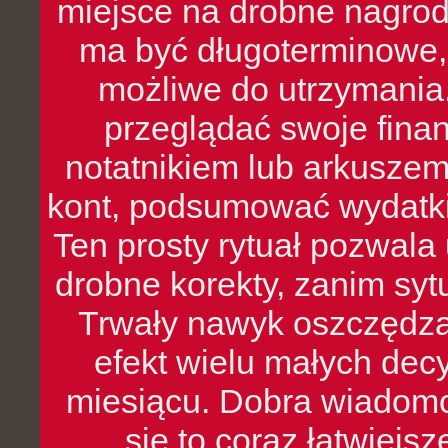
miejsce na drobne nagrod
ma być długoterminowe, 
możliwe do utrzymania.
przeglądać swoje fina
notatnikiem lub arkuszem
kont, podsumować wydatki
Ten prosty rytuał pozwala
drobne korekty, zanim syt
Trwały nawyk oszczędzan
efekt wielu małych dec
miesiącu. Dobra wiadomoś
się to coraz łatwiejs