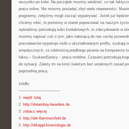
wszystko po kolei. Na początek musimy wiedzieć, co tak faktycz
praca online. Nie musimy posiadać zbyt wiele niepewności. Musi
pragniemy, żebyśmy mogli zacząć wypatrywać. Jeżeli już będzie
chcemy robić, to jesteśmy w stanie popracować na naszym życior
wybraliśmy potrzebują ludzi kontaktowych, to zdecydowanie w s
musimy napisać coś o tym, jako należącą do nas cechę przewod
pracodawców wypatruje osób o ukształtowanym profilu, szukają 
empatycznych, ze zdolnością prędkiego pisania na komputerze lu
faksu – SzukamEpracy – praca mobilna. Czasami potrzebują kogo
do sytuacji. Zależy im na kimś świeżym bez ustalonych zasad po
poprzednią pracą.
źródło:
———————————
1.
wejdź tutaj
2.
http://dreamboy-beardies.de
3.
zobacz więcej
4.
http://drk-flammersfeld.de
5.
http://drkappl-kinesiologie.de