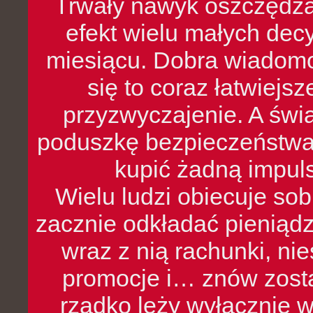
Trwały nawyk oszczędzan
efekt wielu małych dec
miesiącu. Dobra wiadomoś
się to coraz łatwiejs
przyzwyczajenie. A św
poduszkę bezpieczeństwa, 
kupić żadną impul
Wielu ludzi obiecuje sob
zacznie odkładać pieniądz
wraz z nią rachunki, ni
promocje i… znów zosta
rzadko leży wyłącznie 