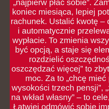
„najpierw płać sobie”. Zam
koniec miesiąca, lepiej po
rachunek. Ustalić kwotę – 
i automatycznie przelew
wypłacie. To zmienia wszy
być opcją, a staje się e
rozdzielić oszczędnoś
oszczędzać więcej” to zbyt
moc. Za to „chcę mie
wysokości trzech pensji”,
na wkład własny” – to cel
Łatwiej odmówić sobie i