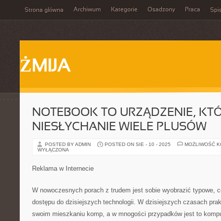
Archiwum
Kategorie
Osadzony
Praca
Strona główna
Spis
ŻMIJA
NOTEBOOK TO URZĄDZENIE, KT
NIESŁYCHANIE WIELE PLUSÓW
POSTED BY ADMIN
POSTED ON SIE - 10 - 2025
MOŻLIWOŚĆ 
WYŁĄCZONA
Reklama w Internecie
W nowoczesnych porach z trudem jest sobie wyobrazić typowe, co
dostępu do dzisiejszych technologii. W dzisiejszych czasach pra
swoim mieszkaniu komp, a w mnogości przypadków jest to kompu