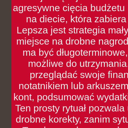
agresywne cięcia budżetu 
na diecie, która zabier
Lepsza jest strategia mał
miejsce na drobne nagrod
ma być długoterminowe, 
możliwe do utrzymania.
przeglądać swoje fina
notatnikiem lub arkuszem
kont, podsumować wydatki
Ten prosty rytuał pozwala
drobne korekty, zanim syt