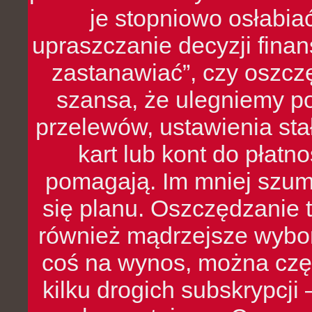
je stopniowo osłabia
upraszczanie decyzji fina
zastanawiać”, czy oszcz
szansa, że ulegniemy p
przelewów, ustawienia stał
kart lub kont do płat
pomagają. Im mniej szumó
się planu. Oszczędzanie t
również mądrzejsze wybo
coś na wynos, można czę
kilku drogich subskrypcji 