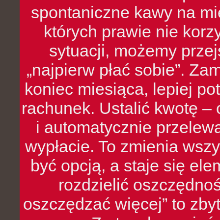
spontaniczne kawy na mie
których prawie nie kor
sytuacji, możemy przej
„najpierw płać sobie”. Zam
koniec miesiąca, lepiej po
rachunek. Ustalić kwotę – 
i automatycznie przelew
wypłacie. To zmienia wszy
być opcją, a staje się e
rozdzielić oszczędnoś
oszczędzać więcej” to zbyt