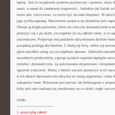
laptop. Jest to urządzenie szalenie pożyteczne i sprawne, służy 
nauki, a nawet do zawierania znajomości. Jednakże jak każde urzą
może ulec zniszczeniu, co może być nie lada kłopotem. W takich
jego rychłą naprawę. Niezmiernie wzięta w tej dziedzinie jest na
Oferuje ją biegła jednostka, która ma znaczne doświadczenie w t
posłużyć się z jej służb, szczególnie że są całkiem tanie, a co na
urozmaicone. Proponuje ona podobnie odzyskiwanie dysków tward
pożądaną posługą dla klientów. Z ofertą tej firmy, wolno się poznać
gdzie wszelkie usługi są szczegółowo opisane. Jednostka absorbu
wszelakich producentów, zajmuje ją także naprawa laptopów asus
rzetelne i doświadczone, są wykonywane ekspresowo i skrupulatni
ogromne znaczenie. Wolno z lekkim sercem powierzyć w ich ręce
w ich rękach błyskawicznie odzyska on swoją ergonomia i znów b
zakupiony towar. Wskazane jest poznać się drobiazgowo z propozyc
który jest nam nadzwyczaj nieodzowny na co dzień, nagle zaczyn
źródło:
———————————
1.
przeczytaj całość