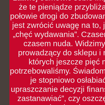
że te pieniądze przybli
połowie drogi do zbudowa
jest zwrócić uwagę na to,
„chęć wydawania”. Czasem
czasem nuda. Widzimy
prowadzący do sklepu i 
których jeszcze pięć 
potrzebowaliśmy. Świado
je stopniowo osłabia
upraszczanie decyzji fina
zastanawiać”, czy oszcz