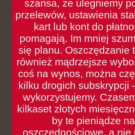
szansa, że ulegniemy p
przelewów, ustawienia stał
kart lub kont do płat
pomagają. Im mniej szumó
się planu. Oszczędzanie t
również mądrzejsze wybo
coś na wynos, można czę
kilku drogich subskrypcji 
wykorzystujemy. Czasem
kilkaset złotych miesięcz
by te pieniądze na
oszczędnościowe, a nie r