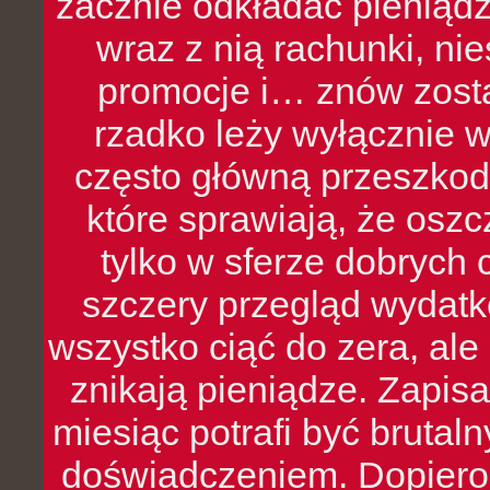
zacznie odkładać pieniądz
wraz z nią rachunki, ni
promocje i… znów zosta
rzadko leży wyłącznie 
często główną przeszkod
które sprawiają, że oszcz
tylko w sferze dobrych 
szczery przegląd wydatkó
wszystko ciąć do zera, ale
znikają pieniądze. Zapis
miesiąc potrafi być bruta
doświadczeniem. Dopiero 