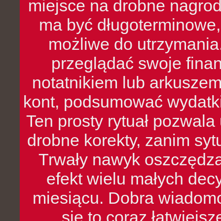
miejsce na drobne nagrod
ma być długoterminowe, 
możliwe do utrzymania.
przeglądać swoje fina
notatnikiem lub arkuszem
kont, podsumować wydatki
Ten prosty rytuał pozwala
drobne korekty, zanim syt
Trwały nawyk oszczędzan
efekt wielu małych dec
miesiącu. Dobra wiadomoś
się to coraz łatwiejs