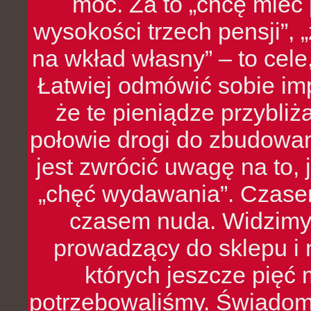
moc. Za to „chcę mie
wysokości trzech pensji”,
na wkład własny” – to cel
Łatwiej odmówić sobie i
że te pieniądze przybli
połowie drogi do zbudowa
jest zwrócić uwagę na to,
„chęć wydawania”. Czasem
czasem nuda. Widzimy
prowadzący do sklepu i 
których jeszcze pięć 
potrzebowaliśmy. Świado