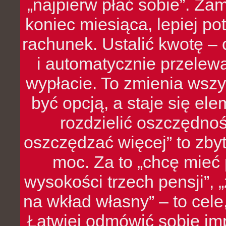
„najpierw płać sobie”. Zam
koniec miesiąca, lepiej po
rachunek. Ustalić kwotę – 
i automatycznie przelew
wypłacie. To zmienia wszy
być opcją, a staje się e
rozdzielić oszczędnoś
oszczędzać więcej” to zbyt
moc. Za to „chcę mie
wysokości trzech pensji”,
na wkład własny” – to cel
Łatwiej odmówić sobie i