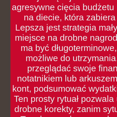
agresywne cięcia budżetu 
na diecie, która zabier
Lepsza jest strategia mał
miejsce na drobne nagrod
ma być długoterminowe, 
możliwe do utrzymania.
przeglądać swoje fina
notatnikiem lub arkuszem
kont, podsumować wydatki
Ten prosty rytuał pozwala
drobne korekty, zanim syt