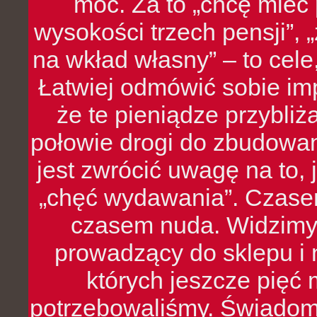
moc. Za to „chcę mie
wysokości trzech pensji”,
na wkład własny” – to cel
Łatwiej odmówić sobie i
że te pieniądze przybli
połowie drogi do zbudowa
jest zwrócić uwagę na to,
„chęć wydawania”. Czasem
czasem nuda. Widzimy
prowadzący do sklepu i 
których jeszcze pięć 
potrzebowaliśmy. Świado