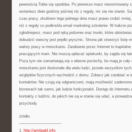
pewnością Tobie się spodoba. Po pierwsze masz nienormowany cza
wstaniesz dwie godziny później niż z reguły, nic się nie stanie. S
czas pracy, skutkiem tego jednego dnia masz prawo zrobić mniej,
niż z reguły co podkreśla email marketing szkolenie. W trakcie p
zgłodniejesz, masz pod ręką jedzenie oraz trunki, które ubóstwias
dobudzić owocny jest prędki prysznic. Strona jak stworzyć listę
walory pracy w mieszkaniu. Zarabianie przez Internet to kapitalne 
pracujących mam. Nie muszą opłacać opiekunki, by zajęła się lato
Poza tym nie zamartwiają się o własne pociechy, bo mają je cały
mieszkaniu jest doskonałe dla wielu ludzi, przede wszystkim tych,
względów fizycznych wychodzić z domu. Zobacz jak zarabiać w int
kontaktów. Nie czują się odgraniczeni, mają możliwość zademons
biznesach tak samo, jak ludzie funkcjonalni. Dostęp do Internet
kontakty z ludźmi, do jakich nie są w stanie się udać, a prowadz
przychody.
źródło:
———————————
1.
http://amitpatil.info