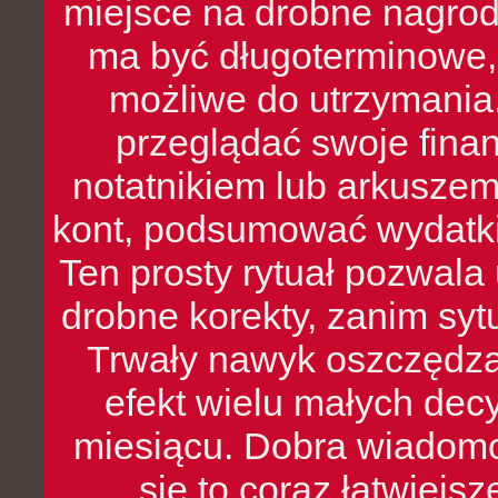
miejsce na drobne nagrod
ma być długoterminowe, 
możliwe do utrzymania.
przeglądać swoje fina
notatnikiem lub arkuszem
kont, podsumować wydatki
Ten prosty rytuał pozwala
drobne korekty, zanim syt
Trwały nawyk oszczędzan
efekt wielu małych dec
miesiącu. Dobra wiadomoś
się to coraz łatwiejs