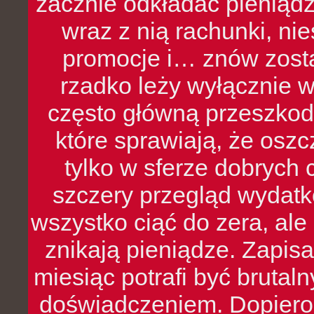
zacznie odkładać pieniądz
wraz z nią rachunki, ni
promocje i… znów zosta
rzadko leży wyłącznie 
często główną przeszkod
które sprawiają, że oszcz
tylko w sferze dobrych 
szczery przegląd wydatkó
wszystko ciąć do zera, ale
znikają pieniądze. Zapis
miesiąc potrafi być bruta
doświadczeniem. Dopiero 