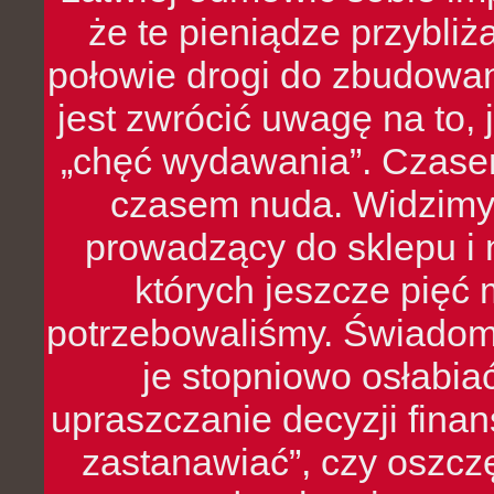
że te pieniądze przybli
połowie drogi do zbudowa
jest zwrócić uwagę na to,
„chęć wydawania”. Czasem
czasem nuda. Widzimy
prowadzący do sklepu i 
których jeszcze pięć 
potrzebowaliśmy. Świado
je stopniowo osłabia
upraszczanie decyzji fina
zastanawiać”, czy oszcz