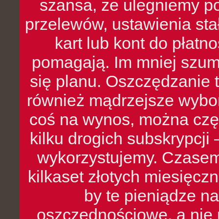
szansa, że ulegniemy p
przelewów, ustawienia stał
kart lub kont do płat
pomagają. Im mniej szumó
się planu. Oszczędzanie t
również mądrzejsze wybo
coś na wynos, można czę
kilku drogich subskrypcji 
wykorzystujemy. Czasem
kilkaset złotych miesięcz
by te pieniądze na
oszczędnościowe, a nie r