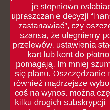
je stopniowo osłabia
upraszczanie decyzji fina
zastanawiać”, czy oszcz
szansa, że ulegniemy p
przelewów, ustawienia stał
kart lub kont do płat
pomagają. Im mniej szumó
się planu. Oszczędzanie t
również mądrzejsze wybo
coś na wynos, można czę
kilku drogich subskrypcji 