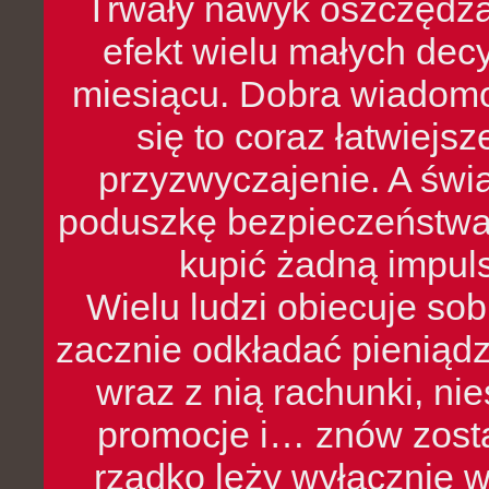
Trwały nawyk oszczędzan
efekt wielu małych dec
miesiącu. Dobra wiadomoś
się to coraz łatwiejs
przyzwyczajenie. A św
poduszkę bezpieczeństwa, 
kupić żadną impul
Wielu ludzi obiecuje sob
zacznie odkładać pieniądz
wraz z nią rachunki, ni
promocje i… znów zosta
rzadko leży wyłącznie 