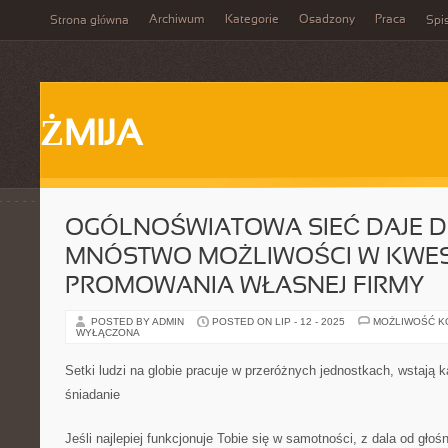
Archiwum
Kategorie
Osadzony
Praca
Strona główna
Spis
ŻMIJA
OGÓLNOŚWIATOWA SIEĆ DAJE DZ
MNÓSTWO MOŻLIWOŚCI W KWES
PROMOWANIA WŁASNEJ FIRMY
POSTED BY ADMIN
POSTED ON LIP - 12 - 2025
MOŻLIWOŚĆ 
WYŁĄCZONA
Setki ludzi na globie pracuje w przeróżnych jednostkach, wstają 
śniadanie
Jeśli najlepiej funkcjonuje Tobie się w samotności, z dala od głośn