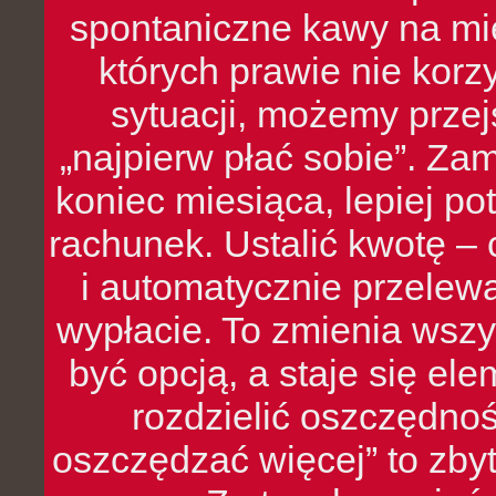
spontaniczne kawy na mie
których prawie nie kor
sytuacji, możemy przej
„najpierw płać sobie”. Zam
koniec miesiąca, lepiej po
rachunek. Ustalić kwotę – 
i automatycznie przelew
wypłacie. To zmienia wszy
być opcją, a staje się e
rozdzielić oszczędnoś
oszczędzać więcej” to zbyt