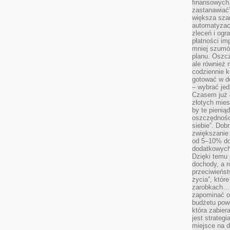
finansowych.
zastanawiać
większa sza
automatyzacj
zleceń i ogra
płatności i
mniej szumów
planu. Oszcz
ale również
codziennie 
gotować w do
– wybrać jed
Czasem już 
złotych mies
by te pienią
oszczędności
siebie”. Dob
zwiększanie
od 5–10% do
dodatkowych 
Dzięki temu 
dochody, a r
przeciwieńst
życia”, któr
zarobkach… 
zapominać o 
budżetu powo
która zabie
jest strateg
miejsce na d