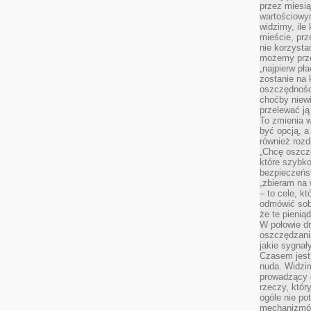
przez miesią
wartościowy
widzimy, ile
mieście, prz
nie korzysta
możemy prze
„najpierw pł
zostanie na 
oszczędności
choćby niewi
przelewać ją
To zmienia 
być opcją, a
również rozd
„Chcę oszczę
które szybko
bezpieczeńst
„zbieram na 
– to cele, k
odmówić sob
że te pienią
W połowie d
oszczędzania
jakie sygnał
Czasem jest
nuda. Widzi
prowadzący d
rzeczy, któr
ogóle nie p
mechanizmów