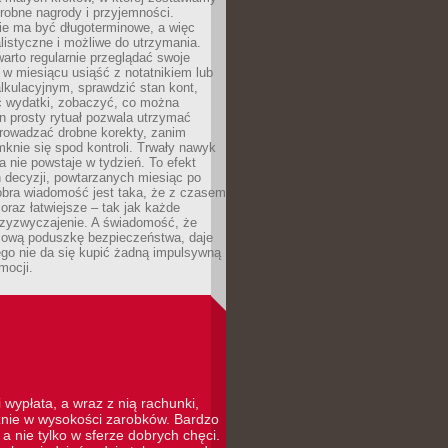
robne nagrody i przyjemności.
e ma być długoterminowe, a więc
listyczne i możliwe do utrzymania.
arto regularnie przeglądać swoje
 w miesiącu usiąść z notatnikiem lub
lkulacyjnym, sprawdzić stan kont,
wydatki, zobaczyć, co można
n prosty rytuał pozwala utrzymać
prowadzać drobne korekty, zanim
knie się spod kontroli. Trwały nawyk
 nie powstaje w tydzień. To efekt
 decyzji, powtarzanych miesiąc po
obra wiadomość jest taka, że z czasem
coraz łatwiejsze – tak jak każde
rzyzwyczajenie. A świadomość, że
ową poduszkę bezpieczeństwa, daje
ego nie da się kupić żadną impulsywną
mocji.
 wypłata, a wraz z nią rachunki,
cznie w wysokości zarobków. Bardzo
a nie tylko w sferze dobrych chęci.