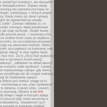
c potrafi być brutalnym, ale niezwykle
m doświadczeniem. Dopiero wtedy
 kosztują nas spontaniczne kawy na
ekąski, subskrypcje, z których prawie
my. Kiedy mamy już obraz sytuacji,
jść do najważniejszej zasady:
ać sobie”. Zamiast odkładać to, co
koniec miesiąca, lepiej potraktować
 jak stały rachunek. Ustalić kwotę –
elki procent pensji – i automatycznie
 na osobne konto zaraz po wypłacie.
wszystko, bo oszczędzanie przestaje
 staje się elementem budżetu. Warto
zielić oszczędności na konkretne cele.
dzać więcej” to zbyt ogólne hasło,
 traci moc. Za to „chcę mieć poduszkę
wa w wysokości trzech pensji”,
wakacje”, „odkładam na wkład własny”
tóre możemy sobie wyobrazić. Łatwiej
ie impulsywnego zakupu, gdy wiemy,
dze przybliżają nas do czegoś realnego.
rogi do zbudowania nawyku
 dobrze jest zwrócić uwagę na to,
y uruchamiają w nas „chęć wydawania”.
 to reklama, czasem stres, czasem
my promocję, klikamy w
ten link
o sklepu i nagle w koszyku lądują
ych jeszcze pięć minut wcześniej w
otrzebowaliśmy. Świadomość tych
 pozwala je stopniowo osłabiać.