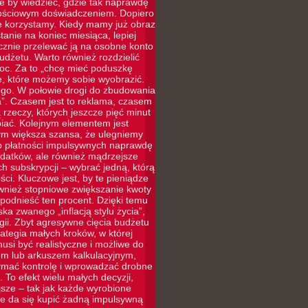
le by wiedzieć, gdzie tak naprawdę
rtościowym doświadczeniem. Dopiero
ie korzystamy. Kiedy mamy już obraz
tanie na koniec miesiąca, lepiej
ycznie przelewać ją na osobne konto
udżetu. Warto również rozdzielić
moc. Za to „chcę mieć poduszkę
e, które możemy sobie wyobrazić.
ego. W połowie drogi do zbudowania
”. Czasem jest to reklama, czasem
rzeczy, których jeszcze pięć minut
iać. Kolejnym elementem jest
tym większa szansa, że ulegniemy
 do płatności impulsywnych naprawdę
ydatków, ale również mądrzejsze
 subskrypcji – wybrać jedną, którą
ci. Kluczowe jest, by te pieniądze
ównież stopniowe zwiększanie kwoty
odnieść ten procent. Dzięki temu
ka zwanego „inflacją stylu życia”,
ii. Zbyt agresywne cięcia budżetu
rategia małych kroków, w której
si być realistyczne i możliwe do
iem lub arkuszem kalkulacyjnym,
zymać kontrolę i wprowadzać drobne
 To efekt wielu małych decyzji,
jsze – tak jak każde wyrobione
e da się kupić żadną impulsywną