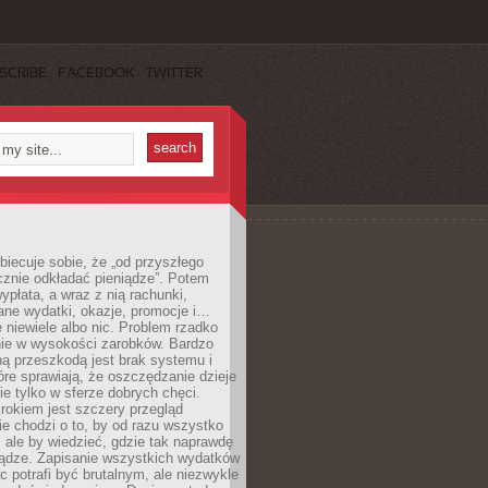
SCRIBE
FACEBOOK
TWITTER
obiecuje sobie, że „od przyszłego
cznie odkładać pieniądze”. Potem
ypłata, a wraz z nią rachunki,
ane wydatki, okazje, promocje i…
 niewiele albo nic. Problem rzadko
nie w wysokości zarobków. Bardzo
ą przeszkodą jest brak systemu i
re sprawiają, że oszczędzanie dzieje
nie tylko w sferze dobrych chęci.
rokiem jest szczery przegląd
e chodzi o to, by od razu wszystko
, ale by wiedzieć, gdzie tak naprawdę
iądze. Zapisanie wszystkich wydatków
c potrafi być brutalnym, ale niezwykle