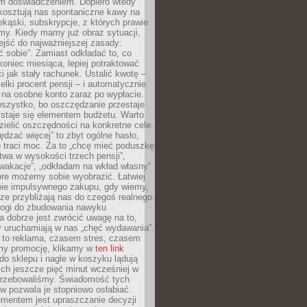
m doświadczeniem. Dopiero wtedy
 kosztują nas spontaniczne kawy na
ekąski, subskrypcje, z których prawie
my. Kiedy mamy już obraz sytuacji,
jść do najważniejszej zasady:
ać sobie”. Zamiast odkładać to, co
koniec miesiąca, lepiej potraktować
 jak stały rachunek. Ustalić kwotę –
elki procent pensji – i automatycznie
 na osobne konto zaraz po wypłacie.
wszystko, bo oszczędzanie przestaje
 staje się elementem budżetu. Warto
zielić oszczędności na konkretne cele.
dzać więcej” to zbyt ogólne hasło,
 traci moc. Za to „chcę mieć poduszkę
wa w wysokości trzech pensji”,
wakacje”, „odkładam na wkład własny”
tóre możemy sobie wyobrazić. Łatwiej
ie impulsywnego zakupu, gdy wiemy,
dze przybliżają nas do czegoś realnego.
rogi do zbudowania nawyku
 dobrze jest zwrócić uwagę na to,
y uruchamiają w nas „chęć wydawania”.
 to reklama, czasem stres, czasem
my promocję, klikamy w
ten link
o sklepu i nagle w koszyku lądują
ych jeszcze pięć minut wcześniej w
otrzebowaliśmy. Świadomość tych
 pozwala je stopniowo osłabiać.
ementem jest upraszczanie decyzji