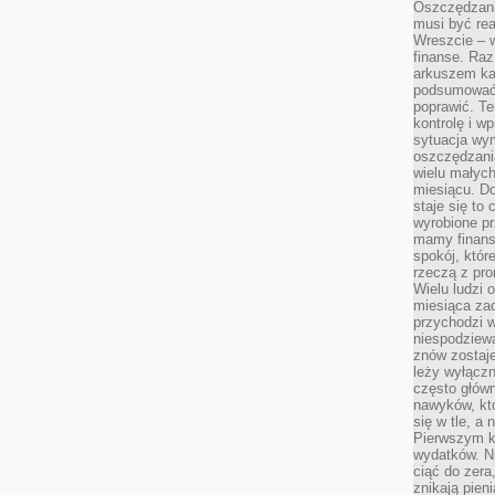
Oszczędzani
musi być rea
Wreszcie – w
finanse. Raz
arkuszem ka
podsumować 
poprawić. Te
kontrolę i w
sytuacja wym
oszczędzania
wielu małych
miesiącu. D
staje się to 
wyrobione p
mamy finans
spokój, któr
rzeczą z pro
Wielu ludzi 
miesiąca za
przychodzi w
niespodziew
znów zostaje
leży wyłącz
często główn
nawyków, któ
się w tle, a 
Pierwszym k
wydatków. Ni
ciąć do zera
znikają pien