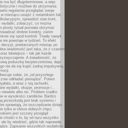
e ma być długoterminowe, a więc
listyczne i możliwe do utrzymania.
arto regularnie przeglądać swoje
 w miesiącu usiąść z notatnikiem lub
lkulacyjnym, sprawdzić stan kont,
wydatki, zobaczyć, co można
n prosty rytuał pozwala utrzymać
prowadzać drobne korekty, zanim
knie się spod kontroli. Trwały nawyk
 nie powstaje w tydzień. To efekt
 decyzji, powtarzanych miesiąc po
obra wiadomość jest taka, że z czasem
coraz łatwiejsze – tak jak każde
rzyzwyczajenie. A świadomość, że
ową poduszkę bezpieczeństwa, daje
ego nie da się kupić żadną impulsywną
mocji.
obiecuje sobie, że „od przyszłego
cznie odkładać pieniądze”. Potem
ypłata, a wraz z nią rachunki,
ane wydatki, okazje, promocje i…
 niewiele albo nic. Problem rzadko
nie w wysokości zarobków. Bardzo
ą przeszkodą jest brak systemu i
re sprawiają, że oszczędzanie dzieje
nie tylko w sferze dobrych chęci.
rokiem jest szczery przegląd
e chodzi o to, by od razu wszystko
, ale by wiedzieć, gdzie tak naprawdę
iądze. Zapisanie wszystkich wydatków