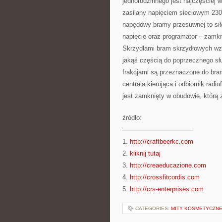
jednorodzinnego jest najczęściej 
zasilany napięciem sieciowym 23
napędowy bramy przesuwnej to siło
napięcie oraz programator – zamk
Skrzydłami bram skrzydłowych wz
jakąś częścią do poprzecznego słu
frakcjami są przeznaczone do bra
centrala kierująca i odbiornik rad
jest zamknięty w obudowie, którą z
źródło:
———————————
1.
http://craftbeerkc.com
2.
kliknij tutaj
3.
http://creaeducazione.com
4.
http://crossfitcordis.com
5.
http://crs-enterprises.com
CATEGORIES:
MITY KOSMETYCZN