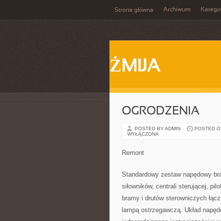
Archiwum
Katego
Strona główna
ŻMIJA
OGRODZENIA
POSTED BY ADMIN
POSTED ON 
WYŁĄCZONA
Remont
Standardowy zestaw napędowy bra
siłowników, centrali sterującej, p
bramy i drutów sterowniczych łąc
lampą ostrzegawczą. Układ napędo