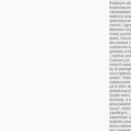
Kolejnym el
finansowych.
zastanawiać
większa sza
automatyzacj
zleceń i ogra
płatności i
mniej szumów
planu. Oszcz
ale również
codziennie 
gotować w do
– wybrać jed
Czasem już 
złotych mies
by te pienią
oszczędności
siebie”. Dob
zwiększanie
od 5–10% do
dodatkowych 
Dzięki temu 
dochody, a r
przeciwieńst
życia”, któr
zarobkach… 
zapominać o 
budżetu powo
która zabie
jest strateg