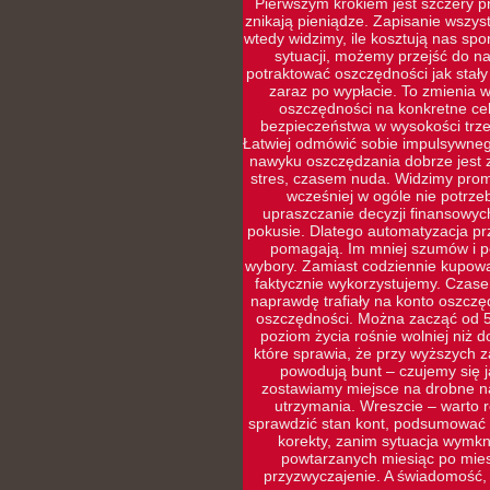
Pierwszym krokiem jest szczery pr
znikają pieniądze. Zapisanie wszys
wtedy widzimy, ile kosztują nas sp
sytuacji, możemy przejść do naj
potraktować oszczędności jak stały
zaraz po wypłacie. To zmienia w
oszczędności na konkretne cel
bezpieczeństwa w wysokości trze
Łatwiej odmówić sobie impulsywneg
nawyku oszczędzania dobrze jest 
stres, czasem nuda. Widzimy prom
wcześniej w ogóle nie potrz
upraszczanie decyzji finansowyc
pokusie. Dlatego automatyzacja prz
pomagają. Im mniej szumów i po
wybory. Zamiast codziennie kupowa
faktycznie wykorzystujemy. Czasem
naprawdę trafiały na konto oszczę
oszczędności. Można zacząć od 5
poziom życia rośnie wolniej niż d
które sprawia, że przy wyższych 
powodują bunt – czujemy się ja
zostawiamy miejsce na drobne na
utrzymania. Wreszcie – warto r
sprawdzić stan kont, podsumować w
korekty, zanim sytuacja wymkni
powtarzanych miesiąc po miesi
przyzwyczajenie. A świadomość,