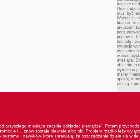
miejsce na d
Oszczędzani
musi być rea
Wreszcie – w
finanse. Raz
arkuszem ka
podsumować 
poprawić. Te
kontrolę i w
sytuacja wym
oszczędzania
wielu małych
miesiącu. D
staje się to 
wyrobione p
mamy finans
spokój, któr
rzeczą z pro
„od przyszłego miesiąca zacznie odkładać pieniądze”. Potem przychodzi
romocje i… znów zostaje niewiele albo nic. Problem rzadko leży wyłą
 systemu i nawyków, które sprawiają, że oszczędzanie dzieje się w tle, 