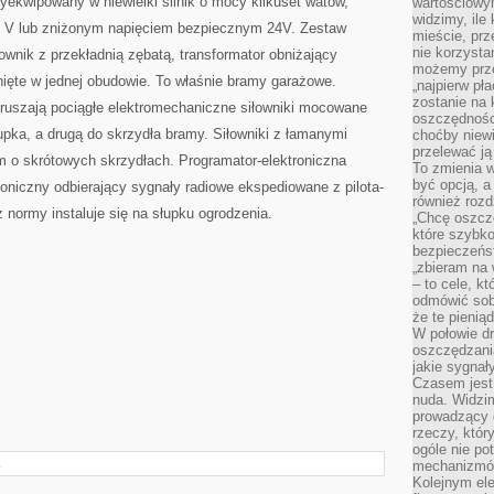
wyekwipowany w niewielki silnik o mocy kilkuset watów,
wartościowy
widzimy, ile
0 V lub zniżonym napięciem bezpiecznym 24V. Zestaw
mieście, prz
nie korzysta
wnik z przekładnią zębatą, transformator obniżający
możemy prze
nięte w jednej obudowie. To właśnie bramy garażowe.
„najpierw pł
zostanie na 
ruszają pociągłe elektromechaniczne siłowniki mocowane
oszczędności
pka, a drugą do skrzydła bramy. Siłowniki z łamanymi
choćby niewi
przelewać ją
m o skrótowych skrzydłach. Programator-elektroniczna
To zmienia 
być opcją, a
iofoniczny odbierający sygnały radiowe ekspediowane z pilota-
również rozd
 normy instaluje się na słupku ogrodzenia.
„Chcę oszczę
które szybko
bezpieczeńst
„zbieram na 
– to cele, k
odmówić sob
że te pienią
W połowie d
oszczędzania
jakie sygnał
Czasem jest
nuda. Widzi
prowadzący d
rzeczy, któr
ogóle nie p
E
mechanizmów
Kolejnym el