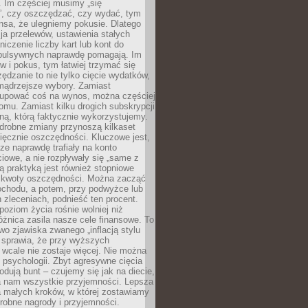
 Im częściej musimy „się
”, czy oszczędzać, czy wydać, tym
nsa, że ulegniemy pokusie. Dlatego
a przelewów, ustawienia stałych
niczenie liczby kart lub kont do
mpulsywnych naprawdę pomagają. Im
 i pokus, tym łatwiej trzymać się
ędzanie to nie tylko cięcie wydatków,
 mądrzejsze wybory. Zamiast
kupować coś na wynos, można częściej
mu. Zamiast kilku drogich subskrypcji
ną, którą faktycznie wykorzystujemy.
drobne zmiany przynoszą kilkaset
ięcznie oszczędności. Kluczowe jest,
dze naprawdę trafiały na konto
owe, a nie rozpływały się „same z
rą praktyką jest również stopniowe
 kwoty oszczędności. Można zacząć
chodu, a potem, przy podwyżce lub
zleceniach, podnieść ten procent.
poziom życia rośnie wolniej niż
óżnica zasila nasze cele finansowe. To
wo zjawiska zwanego „inflacją stylu
e sprawia, że przy wyższych
wcale nie zostaje więcej. Nie można
psychologii. Zbyt agresywne cięcia
dują bunt – czujemy się jak na diecie,
ra nam wszystkie przyjemności. Lepsza
ia małych kroków, w której zostawiamy
robne nagrody i przyjemności.