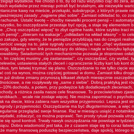
zegląd wydatków. Nie chodzi o to, by od razu wszystko ciąć do zera, a
tkich wydatków przez miesiąc potrafi być brutalnym, ale niezwykle wa
ontaniczne kawy na mieście, przekąski, subskrypcje, z których prawie n
ważniejszej zasady: „najpierw płać sobie”. Zamiast odkładać to, co zos
 rachunek. Ustalić kwotę – choćby niewielki procent pensji – i automat
szystko, bo oszczędzanie przestaje być opcją, a staje się elementem b
e. „Chcę oszczędzać więcej” to zbyt ogólne hasło, które szybko traci 
ch pensji”, „zbieram na wakacje”, „odkładam na wkład własny” – to cel
o zakupu, gdy wiemy, że te pieniądze przybliżają nas do czegoś realn
zwrócić uwagę na to, jakie sygnały uruchamiają w nas „chęć wydawania
ocję, klikamy w
ten link
prowadzący do sklepu i nagle w koszyku lądują 
ebowaliśmy. Świadomość tych mechanizmów pozwala je stopniowo osłab
h. Im częściej musimy „się zastanawiać”, czy oszczędzać, czy wydać, 
elewów, ustawienia stałych zleceń i ograniczenie liczby kart lub kont
kus, tym łatwiej trzymać się planu. Oszczędzanie to nie tylko cięcie w
ć coś na wynos, można częściej gotować w domu. Zamiast kilku drogich
 już drobne zmiany przynoszą kilkaset złotych miesięcznie oszczędnoś
dnościowe, a nie rozpływały się „same z siebie”. Dobrą praktyką jest r
–10% dochodu, a potem, przy podwyżce lub dodatkowych zleceniach, p
ochody, a różnica zasila nasze cele finansowe. To przeciwieństwo zjawis
zarobkach… wcale nie zostaje więcej. Nie można zapominać o psycholog
k na diecie, która zabiera nam wszystkie przyjemności. Lepsza jest st
grody i przyjemności. Oszczędzanie ma być długoterminowe, a więc mu
egularnie przeglądać swoje finanse. Raz w miesiącu usiąść z notatnik
ydatki, zobaczyć, co można poprawić. Ten prosty rytuał pozwala utr
e się spod kontroli. Trwały nawyk oszczędzania nie powstaje w tydzień.
ącu. Dobra wiadomość jest taka, że z czasem staje się to coraz łatwie
 że mamy finansową poduszkę bezpieczeństwa, daje spokój, którego ni