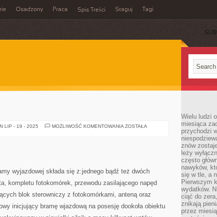
rie
Osadzony
Praca
Staguj
Tagi
Spis Treści
SUB
Wielu ludzi 
miesiąca za
OGRODZENIA
LIP - 19 - 2025
MOŻLIWOŚĆ KOMENTOWANIA
ZOSTAŁA
przychodzi w
niespodziew
znów zostaje
leży wyłącz
często główn
nawyków, któ
my wyjazdowej składa się z:jednego bądź też dwóch
się w tle, a 
Pierwszym k
ilota, kompletu fotokomórek, przewodu zasilającego napęd
wydatków. Ni
zących blok sterowniczy z fotokomórkami, anteną oraz
ciąć do zera
znikają pien
wy inicjujący bramę wjazdową na posesję dookoła obiektu
przez miesią