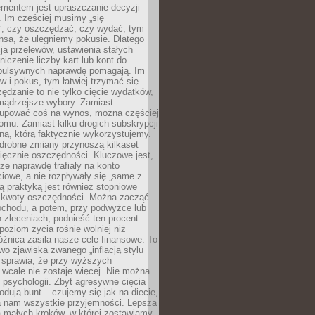
ementem jest upraszczanie decyzji
 Im częściej musimy „się
”, czy oszczędzać, czy wydać, tym
nsa, że ulegniemy pokusie. Dlatego
a przelewów, ustawienia stałych
niczenie liczby kart lub kont do
mpulsywnych naprawdę pomagają. Im
 i pokus, tym łatwiej trzymać się
ędzanie to nie tylko cięcie wydatków,
 mądrzejsze wybory. Zamiast
kupować coś na wynos, można częściej
mu. Zamiast kilku drogich subskrypcji
ną, którą faktycznie wykorzystujemy.
drobne zmiany przynoszą kilkaset
ięcznie oszczędności. Kluczowe jest,
dze naprawdę trafiały na konto
owe, a nie rozpływały się „same z
rą praktyką jest również stopniowe
 kwoty oszczędności. Można zacząć
chodu, a potem, przy podwyżce lub
zleceniach, podnieść ten procent.
poziom życia rośnie wolniej niż
óżnica zasila nasze cele finansowe. To
wo zjawiska zwanego „inflacją stylu
e sprawia, że przy wyższych
wcale nie zostaje więcej. Nie można
psychologii. Zbyt agresywne cięcia
dują bunt – czujemy się jak na diecie,
ra nam wszystkie przyjemności. Lepsza
ia małych kroków, w której zostawiamy