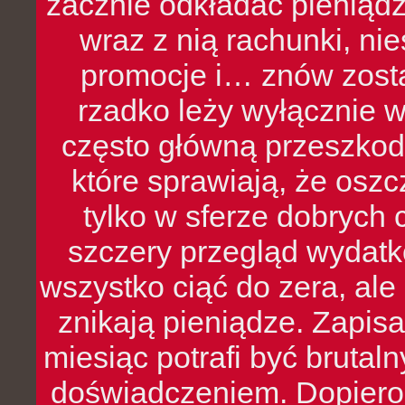
zacznie odkładać pieniądz
wraz z nią rachunki, ni
promocje i… znów zosta
rzadko leży wyłącznie 
często główną przeszkod
które sprawiają, że oszcz
tylko w sferze dobrych 
szczery przegląd wydatkó
wszystko ciąć do zera, ale
znikają pieniądze. Zapis
miesiąc potrafi być bruta
doświadczeniem. Dopiero 