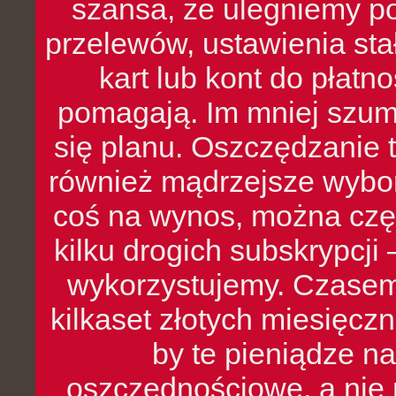
szansa, że ulegniemy p
przelewów, ustawienia stał
kart lub kont do płat
pomagają. Im mniej szumó
się planu. Oszczędzanie t
również mądrzejsze wybo
coś na wynos, można czę
kilku drogich subskrypcji 
wykorzystujemy. Czasem
kilkaset złotych miesięcz
by te pieniądze na
oszczędnościowe, a nie r