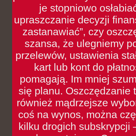
je stopniowo osłabia
upraszczanie decyzji fina
zastanawiać”, czy oszcz
szansa, że ulegniemy p
przelewów, ustawienia stał
kart lub kont do płat
pomagają. Im mniej szumó
się planu. Oszczędzanie t
również mądrzejsze wybo
coś na wynos, można czę
kilku drogich subskrypcji 