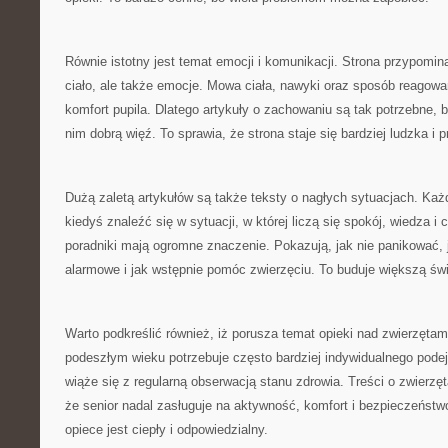
Równie istotny jest temat emocji i komunikacji. Strona przypomina,
ciało, ale także emocje. Mowa ciała, nawyki oraz sposób reagow
komfort pupila. Dlatego artykuły o zachowaniu są tak potrzebne, 
nim dobrą więź. To sprawia, że strona staje się bardziej ludzka i p
Dużą zaletą artykułów są także teksty o nagłych sytuacjach. Każ
kiedyś znaleźć się w sytuacji, w której liczą się spokój, wiedza i 
poradniki mają ogromne znaczenie. Pokazują, jak nie panikować,
alarmowe i jak wstępnie pomóc zwierzęciu. To buduje większą św
Warto podkreślić również, iż porusza temat opieki nad zwierzętam
podeszłym wieku potrzebuje często bardziej indywidualnego podej
wiąże się z regularną obserwacją stanu zdrowia. Treści o zwierzę
że senior nadal zasługuje na aktywność, komfort i bezpieczeństw
opiece jest ciepły i odpowiedzialny.