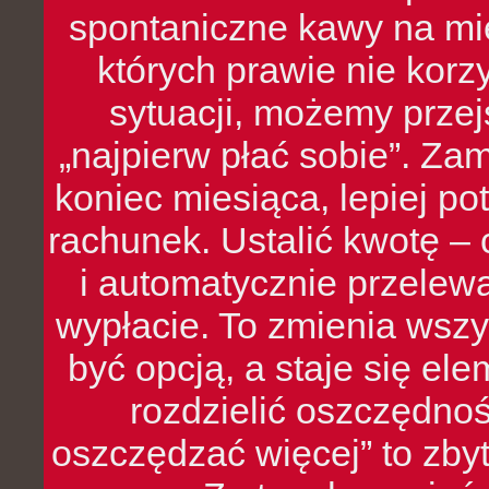
spontaniczne kawy na mie
których prawie nie kor
sytuacji, możemy przej
„najpierw płać sobie”. Zam
koniec miesiąca, lepiej po
rachunek. Ustalić kwotę – 
i automatycznie przelew
wypłacie. To zmienia wszy
być opcją, a staje się e
rozdzielić oszczędnoś
oszczędzać więcej” to zbyt