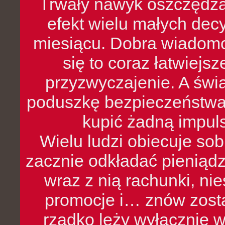
Trwały nawyk oszczędzan
efekt wielu małych dec
miesiącu. Dobra wiadomoś
się to coraz łatwiejs
przyzwyczajenie. A św
poduszkę bezpieczeństwa, 
kupić żadną impul
Wielu ludzi obiecuje sob
zacznie odkładać pieniądz
wraz z nią rachunki, ni
promocje i… znów zosta
rzadko leży wyłącznie 