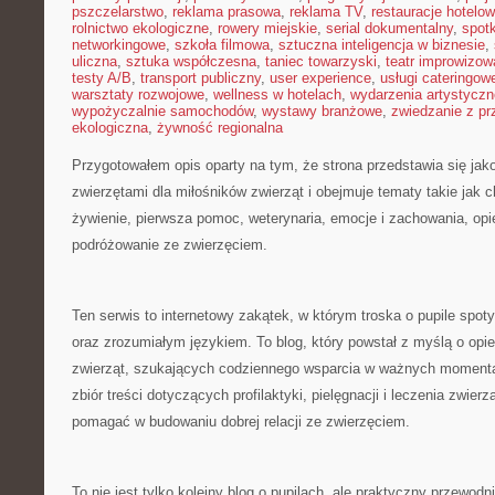
pszczelarstwo
,
reklama prasowa
,
reklama TV
,
restauracje hotelo
rolnictwo ekologiczne
,
rowery miejskie
,
serial dokumentalny
,
spotk
networkingowe
,
szkoła filmowa
,
sztuczna inteligencja w biznesie
,
uliczna
,
sztuka współczesna
,
taniec towarzyski
,
teatr improwizow
testy A/B
,
transport publiczny
,
user experience
,
usługi cateringow
warsztaty rozwojowe
,
wellness w hotelach
,
wydarzenia artystyczn
wypożyczalnie samochodów
,
wystawy branżowe
,
zwiedzanie z p
ekologiczna
,
żywność regionalna
Przygotowałem opis oparty na tym, że strona przedstawia się jak
zwierzętami dla miłośników zwierząt i obejmuje tematy takie jak ch
żywienie, pierwsza pomoc, weterynaria, emocje i zachowania, opi
podróżowanie ze zwierzęciem.
Ten serwis to internetowy zakątek, w którym troska o pupile spot
oraz zrozumiałym językiem. To blog, który powstał z myślą o opi
zwierząt, szukających codziennego wsparcia w ważnych momenta
zbiór treści dotyczących profilaktyki, pielęgnacji i leczenia zwier
pomagać w budowaniu dobrej relacji ze zwierzęciem.
To nie jest tylko kolejny blog o pupilach, ale praktyczny przewod