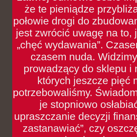
że te pieniądze przybli
połowie drogi do zbudowa
jest zwrócić uwagę na to,
„chęć wydawania”. Czasem
czasem nuda. Widzimy
prowadzący do sklepu i 
których jeszcze pięć 
potrzebowaliśmy. Świado
je stopniowo osłabia
upraszczanie decyzji fina
zastanawiać”, czy oszcz