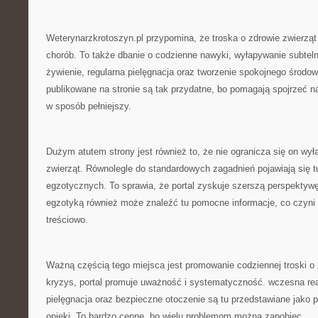
Weterynarzkrotoszyn.pl przypomina, że troska o zdrowie zwierząt 
chorób. To także dbanie o codzienne nawyki, wyłapywanie subte
żywienie, regularna pielęgnacja oraz tworzenie spokojnego środow
publikowane na stronie są tak przydatne, bo pomagają spojrzeć n
w sposób pełniejszy.
Dużym atutem strony jest również to, że nie ogranicza się on wy
zwierząt. Równolegle do standardowych zagadnień pojawiają się tu
egzotycznych. To sprawia, że portal zyskuje szerszą perspektywę
egzotyką również może znaleźć tu pomocne informacje, co czyni 
treściowo.
Ważną częścią tego miejsca jest promowanie codziennej troski o
kryzys, portal promuje uważność i systematyczność. wczesna rea
pielęgnacja oraz bezpieczne otoczenie są tu przedstawiane jako 
opieki. To bardzo cenne, bo wielu problemom można zapobiec.