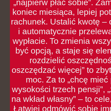
„najpierw płać sobie”. Zam
koniec miesiąca, lepiej po
rachunek. Ustalić kwotę – 
i automatycznie przelew
wypłacie. To zmienia wszy
być opcją, a staje się e
rozdzielić oszczędnoś
oszczędzać więcej” to zbyt
moc. Za to „chcę mie
wysokości trzech pensji”,
na wkład własny” – to cel
Łatwiej odmówić sobie i