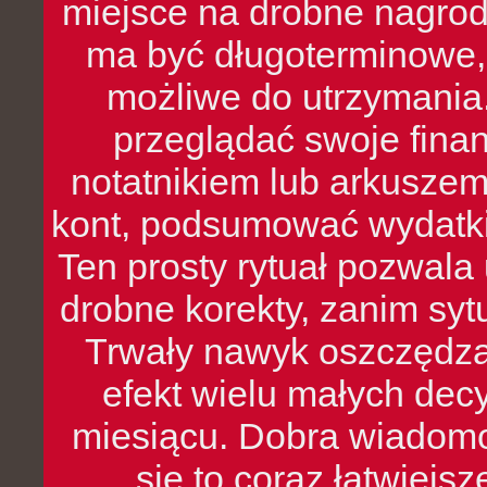
miejsce na drobne nagrod
ma być długoterminowe, 
możliwe do utrzymania.
przeglądać swoje fina
notatnikiem lub arkuszem
kont, podsumować wydatki
Ten prosty rytuał pozwala
drobne korekty, zanim syt
Trwały nawyk oszczędzan
efekt wielu małych dec
miesiącu. Dobra wiadomoś
się to coraz łatwiejs