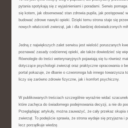
pytania spotykają się z wyjaśnieniami i poradami. Serwis pomaga
się kotem, jak obserwować stan zdrowia pupila, jak postępować w
budować zdrowe nawyki opieki. Dzięki temu strona staje się prz
nowych właścicieli zwierząt, jak i dla bardziej doświadczonych mi
Jedną z największych zalet serwisu jest wielość poruszanych kwe
poznawać zasady codziennej opieki, ale także dowiedzieć się więc
Równolegle do treści weterynaryjnych pojawiają się tu również mat
dotyczące psychologii zwierząt oraz praktyczne opracowania o b
portal pokazuje, że dbanie o czworonoga lub innego towarzysza to
liczy się zarówno zdrowie fizyczne, jak i komfort psychiczny.
W publikowanych treściach szczególnie wyraźnie widać szacunek 
które zachęca do świadomego podejmowania decyzji, a nie do po
Przeglądając artykuły, można zauważyć, że cały przekaz skupia s
zwierząt. To podejście sprawia, że strona wydaje się przyjazna i 
lecz porządkuje wiedzę.