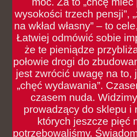
moc. Za to „chcę mie
wysokości trzech pensji”,
na wkład własny” – to cel
Łatwiej odmówić sobie i
że te pieniądze przybli
połowie drogi do zbudowa
jest zwrócić uwagę na to,
„chęć wydawania”. Czasem
czasem nuda. Widzimy
prowadzący do sklepu i 
których jeszcze pięć 
potrzebowaliśmy. Świado