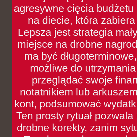
agresywne cięcia budżetu 
na diecie, która zabier
Lepsza jest strategia mał
miejsce na drobne nagrod
ma być długoterminowe, 
możliwe do utrzymania.
przeglądać swoje fina
notatnikiem lub arkuszem
kont, podsumować wydatki
Ten prosty rytuał pozwala
drobne korekty, zanim syt