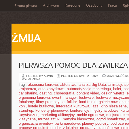
Archiwum
Kategorie
Osadzony
Praca
Strona główna
Spis
ŻMIJA
PIERWSZA POMOC DLA ZWIERZĄ
POSTED BY ADMIN
POSTED ON KWI - 2 - 2026
MOŻLIWOŚĆ K
WYŁĄCZONA
Tagi:
akcesoria biurowe
,
aktorstwo
,
analiza Big Data
,
animacje sp
krajobrazu
,
auta zabytkowe
,
automatyzacja marketingu
,
balet
,
boo
car sharing
,
casting
,
choreografia
,
content video
,
design wnętrz
,
e
ergonomia biurowa
,
event manager
,
festiwale
,
festiwale muzyczne
fabularny
,
filmy promocyjne
,
folklor
,
food trucki
,
galerie nowoczes
koni
,
hotele butikowe
,
integracja kulturowa
,
jazz
,
kino niezależne
,
stand-up
,
koncerty plenerowe
,
konferencje międzynarodowe
,
kult
turystyczne
,
marketing afiliacyjny
,
meble ogrodowe
,
miejsca rekr
klasyczna
,
muzea sztuki
,
muzyka klasyczna
,
ogród botaniczny
,
o
organizacja eventów
,
parki narodowe
,
planery podróży
,
podróże ro
procesy produkcji
,
produkty lokalne
,
programy lojalnościowe
,
proj