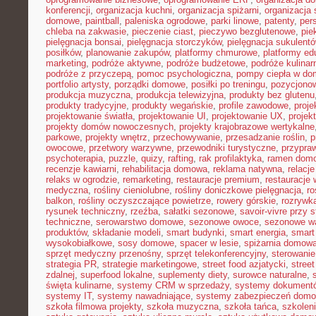
konferencji
,
organizacja kuchni
,
organizacja spiżarni
,
organizacja 
domowe
,
paintball
,
paleniska ogrodowe
,
parki linowe
,
patenty
,
per
chleba na zakwasie
,
pieczenie ciast
,
pieczywo bezglutenowe
,
pie
pielęgnacja bonsai
,
pielęgnacja storczyków
,
pielęgnacja sukulent
posiłków
,
planowanie zakupów
,
platformy chmurowe
,
platformy ed
marketing
,
podróże aktywne
,
podróże budżetowe
,
podróże kulinar
podróże z przyczepą
,
pomoc psychologiczna
,
pompy ciepła w do
portfolio artysty
,
porządki domowe
,
posiłki po treningu
,
pozycjonow
produkcja muzyczna
,
produkcja telewizyjna
,
produkty bez glutenu
produkty tradycyjne
,
produkty wegańskie
,
profile zawodowe
,
proje
projektowanie światła
,
projektowanie UI
,
projektowanie UX
,
projek
projekty domów nowoczesnych
,
projekty krajobrazowe wertykalne
parkowe
,
projekty wnętrz
,
przechowywanie
,
przesadzanie roślin
,
p
owocowe
,
przetwory warzywne
,
przewodniki turystyczne
,
przypra
psychoterapia
,
puzzle
,
quizy
,
rafting
,
rak profilaktyka
,
ramen dom
recenzje kawiarni
,
rehabilitacja domowa
,
reklama natywna
,
relacj
relaks w ogrodzie
,
remarketing
,
restauracje premium
,
restauracje
medyczna
,
rośliny cieniolubne
,
rośliny doniczkowe pielęgnacja
,
ro
balkon
,
rośliny oczyszczające powietrze
,
rowery górskie
,
rozrywk
rysunek techniczny
,
rzeźba
,
sałatki sezonowe
,
savoir-vivre przy s
techniczne
,
serowarstwo domowe
,
sezonowe owoce
,
sezonowe w
produktów
,
składanie modeli
,
smart budynki
,
smart energia
,
smart
wysokobiałkowe
,
sosy domowe
,
spacer w lesie
,
spiżarnia domow
sprzęt medyczny przenośny
,
sprzęt telekonferencyjny
,
sterowani
strategia PR
,
strategie marketingowe
,
street food azjatycki
,
stree
zdalnej
,
superfood lokalne
,
suplementy diety
,
surowce naturalne
,
święta kulinarne
,
systemy CRM w sprzedaży
,
systemy dokument
systemy IT
,
systemy nawadniające
,
systemy zabezpieczeń dom
szkoła filmowa projekty
,
szkoła muzyczna
,
szkoła tańca
,
szkoleni