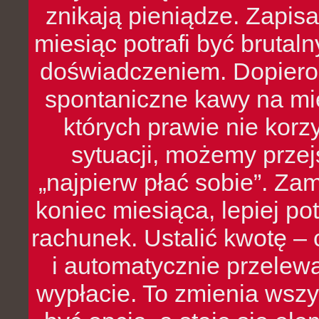
znikają pieniądze. Zapis
miesiąc potrafi być bruta
doświadczeniem. Dopiero 
spontaniczne kawy na mie
których prawie nie kor
sytuacji, możemy przej
„najpierw płać sobie”. Zam
koniec miesiąca, lepiej po
rachunek. Ustalić kwotę – 
i automatycznie przelew
wypłacie. To zmienia wszy