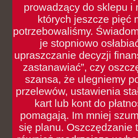
prowadzący do sklepu i 
których jeszcze pięć 
potrzebowaliśmy. Świado
je stopniowo osłabia
upraszczanie decyzji fina
zastanawiać”, czy oszcz
szansa, że ulegniemy p
przelewów, ustawienia stał
kart lub kont do płat
pomagają. Im mniej szumó
się planu. Oszczędzanie t