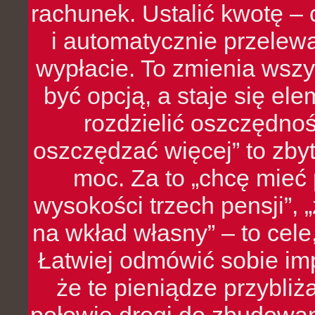
rachunek. Ustalić kwotę – 
i automatycznie przelew
wypłacie. To zmienia wszy
być opcją, a staje się e
rozdzielić oszczędnoś
oszczędzać więcej” to zbyt
moc. Za to „chcę mie
wysokości trzech pensji”,
na wkład własny” – to cel
Łatwiej odmówić sobie i
że te pieniądze przybli