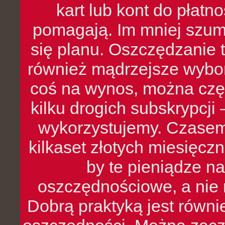
kart lub kont do płat
pomagają. Im mniej szumó
się planu. Oszczędzanie t
również mądrzejsze wybo
coś na wynos, można czę
kilku drogich subskrypcji 
wykorzystujemy. Czasem
kilkaset złotych miesięcz
by te pieniądze na
oszczędnościowe, a nie r
Dobrą praktyką jest równ