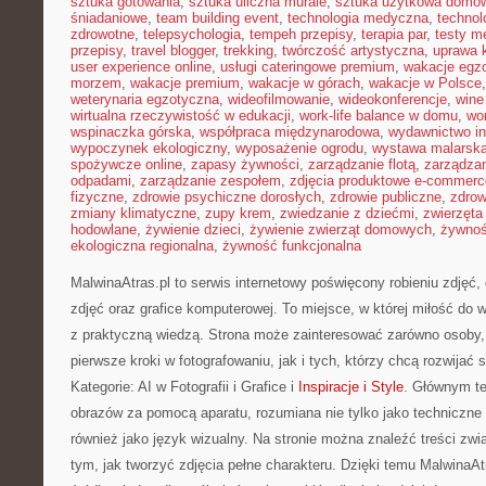
sztuka gotowania
,
sztuka uliczna murale
,
sztuka użytkowa domo
śniadaniowe
,
team building event
,
technologia medyczna
,
technol
zdrowotne
,
telepsychologia
,
tempeh przepisy
,
terapia par
,
testy 
przepisy
,
travel blogger
,
trekking
,
twórczość artystyczna
,
uprawa 
user experience online
,
usługi cateringowe premium
,
wakacje egz
morzem
,
wakacje premium
,
wakacje w górach
,
wakacje w Polsce
weterynaria egzotyczna
,
wideofilmowanie
,
wideokonferencje
,
wine
wirtualna rzeczywistość w edukacji
,
work-life balance w domu
,
wo
wspinaczka górska
,
współpraca międzynarodowa
,
wydawnictwo in
wypoczynek ekologiczny
,
wyposażenie ogrodu
,
wystawa malarsk
spożywcze online
,
zapasy żywności
,
zarządzanie flotą
,
zarządzan
odpadami
,
zarządzanie zespołem
,
zdjęcia produktowe e-commerc
fizyczne
,
zdrowie psychiczne dorosłych
,
zdrowie publiczne
,
zdrow
zmiany klimatyczne
,
zupy krem
,
zwiedzanie z dziećmi
,
zwierzęta
hodowlane
,
żywienie dzieci
,
żywienie zwierząt domowych
,
żywno
ekologiczna regionalna
,
żywność funkcjonalna
MalwinaAtras.pl to serwis internetowy poświęcony robieniu zdjęć
zdjęć oraz grafice komputerowej. To miejsce, w której miłość do w
z praktyczną wiedzą. Strona może zainteresować zarówno osoby, 
pierwsze kroki w fotografowaniu, jak i tych, którzy chcą rozwijać 
Kategorie: AI w Fotografii i Grafice i
Inspiracje i Style
. Głównym te
obrazów za pomocą aparatu, rozumiana nie tylko jako techniczne
również jako język wizualny. Na stronie można znaleźć treści zwi
tym, jak tworzyć zdjęcia pełne charakteru. Dzięki temu MalwinaAt