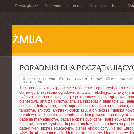
Archiwum
Kategorie
Osadzony
Praca
Strona główna
Spis
ŻMIJA
PORADNIKI DLA POCZĄTKUJĄCY
POSTED BY ADMIN
POSTED ON CZE - 5 - 2026
MOŻLIWOŚĆ K
WYŁĄCZONA
Tagi:
adopcje zwierząt
,
agencje reklamowe
,
agroturystyka rodzinn
domowych
,
akcesoria ogrodowe
,
aktywizm ekologiczny
,
aktywizm
twórcza
,
alarm domowy
,
alergie pokarmowe
,
altany ogrodowe
,
ana
biznesowa
,
analiza cyfrowa
,
analiza sprzedaży
,
animacje 2D
,
ani
aplikacje dietetyczne
,
aranżacja balkonu
,
aranżacja restauracji
,
ar
tarasowe
,
arbitraż
,
architekt krajobrazu
,
architektura miejska now
ogrodowa
,
audioguide
,
automatyczna księgowość
,
automatyka d
badania marketingowe
,
badania opinii publicznej
,
bajki edukacyjne
klientów
,
behawiorystyka
,
big data analizy
,
biodegradowalne produ
data-driven
,
biznes edukacyjny
,
biznes ekologiczny
,
biznes Europ
USA
,
bizuteria handmade
,
blog gastronomiczny
,
blog kulinarny
,
bl