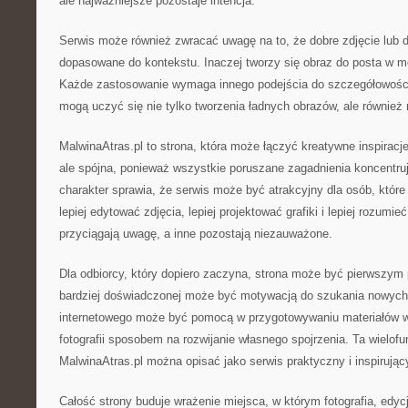
ale najważniejsze pozostaje intencja.
Serwis może również zwracać uwagę na to, że dobre zdjęcie lub d
dopasowane do kontekstu. Inaczej tworzy się obraz do posta w 
Każde zastosowanie wymaga innego podejścia do szczegółowości
mogą uczyć się nie tylko tworzenia ładnych obrazów, ale również 
MalwinaAtras.pl to strona, która może łączyć kreatywne inspiracje
ale spójna, ponieważ wszystkie poruszane zagadnienia koncentruj
charakter sprawia, że serwis może być atrakcyjny dla osób, które 
lepiej edytować zdjęcia, lepiej projektować grafiki i lepiej rozumie
przyciągają uwagę, a inne pozostają niezauważone.
Dla odbiorcy, który dopiero zaczyna, strona może być pierwszym
bardziej doświadczonej może być motywacją do szukania nowych 
internetowego może być pomocą w przygotowywaniu materiałów wi
fotografii sposobem na rozwijanie własnego spojrzenia. Ta wielof
MalwinaAtras.pl można opisać jako serwis praktyczny i inspirując
Całość strony buduje wrażenie miejsca, w którym fotografia, edycj