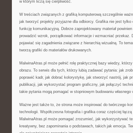
w którym liczą się cierpliwość.
W treściach związanych z grafiką komputerową szczególnie waż
jak tworzyć projekty przyjazne dla odbiorcy. Grafika nie jest tylko
funkcję komunikacyjną. Dobrze zaprojektowany materiał powinien
prowadzić wzrok, porządkować informacje i wzmacniać przekaz. 
pojawiać się zagadnienia związane z hierarchią wizualną. To tema
tworzą grafiki do materiałów drukowanych.
MalwinaAtras.pl może pełnić rolę praktycznej bazy wiedzy, którzy
obrazu. To serwis dla tych, którzy lubią zadawać pytania: jak zrob
poprawić kadr, jak dobrać kolorystykę, jak stworzyć nastrój, jak 
publikacji, jak wykorzystać program graficzny, jak połączyć tech
takie pytania mogą pomagać w stopniowym budowaniu własnego w
Ważne jest także to, że strona może inspirować do twórczego ko
technologii. Współczesna fotografia i grafika coraz częściej łączą
MalwinaAtras.pl może pomagać zrozumieć, jak wykorzystywać te
kreatywny, bez zapominania o podstawach, takich jak emocja. Tec