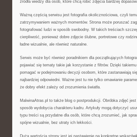
źródła wiedzy dla osób, które chcą robić zdjęcia bardziej dopaso
Ważną częścią serwisu jest fotografia okolicznościowa, czyli te
zatrzymywaniem ważnych momentów. Strona może poruszać zagad
fotografować ludzi w sposób swobodny. W takich treściach szcz
cierpliwość, ponieważ dobre zdjęcie ślubne, portretowe czy rodzin
ładne wizualnie, ale również naturalne.
Serwis może być również poradnikiem dla początkujących fotogr
pojawiać się tematy takie jak korzystanie z filtrów. Dzięki takiem
pomagać w podejmowaniu decyzji osobom, które zastanawiają się, 
najbardziej odpowiedni. Ważne jest tu nie tylko omawianie parame
że dobry efekt zależy od zrozumienia światła.
MalwinaAtras.pl to także blog o postprodukcji. Obróbka zdjęć jest
sposób wydobycia charakteru kadru. Artykuły mogą dotyczyć usu
typu treści są przydatne dla osób, które chcą zrozumieć, jak spraw
spójne wizualnie, bez utraty ich lekkości.
Dużą wartością strony jest jej nastawienie na konkretne wskazówk