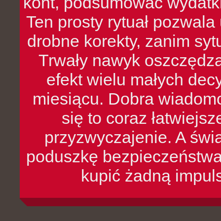
kont, podsumować wydatki
Ten prosty rytuał pozwala
drobne korekty, zanim syt
Trwały nawyk oszczędzan
efekt wielu małych dec
miesiącu. Dobra wiadomoś
się to coraz łatwiejs
przyzwyczajenie. A św
poduszkę bezpieczeństwa, 
kupić żadną impul