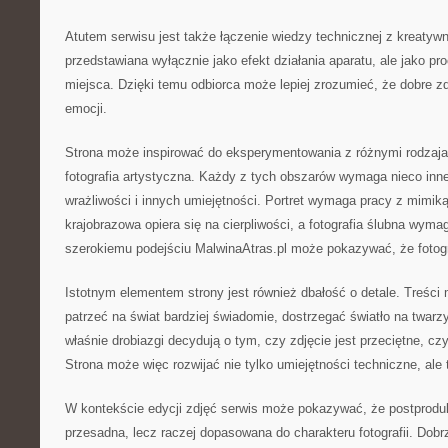
Atutem serwisu jest także łączenie wiedzy technicznej z kreatywno
przedstawiana wyłącznie jako efekt działania aparatu, ale jako p
miejsca. Dzięki temu odbiorca może lepiej zrozumieć, że dobre zd
emocji.
Strona może inspirować do eksperymentowania z różnymi rodzajami
fotografia artystyczna. Każdy z tych obszarów wymaga nieco inne
wrażliwości i innych umiejętności. Portret wymaga pracy z mimiką 
krajobrazowa opiera się na cierpliwości, a fotografia ślubna wymag
szerokiemu podejściu MalwinaAtras.pl może pokazywać, że fotogra
Istotnym elementem strony jest również dbałość o detale. Treści
patrzeć na świat bardziej świadomie, dostrzegać światło na twarzy.
właśnie drobiazgi decydują o tym, czy zdjęcie jest przeciętne, cz
Strona może więc rozwijać nie tylko umiejętności techniczne, ale
W kontekście edycji zdjęć serwis może pokazywać, że postprodu
przesadna, lecz raczej dopasowana do charakteru fotografii. Do