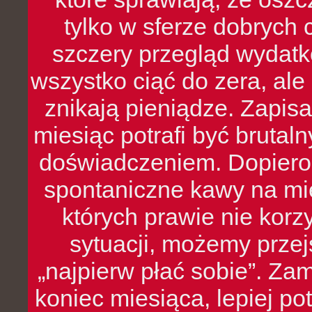
tylko w sferze dobrych 
szczery przegląd wydatkó
wszystko ciąć do zera, ale
znikają pieniądze. Zapis
miesiąc potrafi być bruta
doświadczeniem. Dopiero 
spontaniczne kawy na mie
których prawie nie kor
sytuacji, możemy przej
„najpierw płać sobie”. Zam
koniec miesiąca, lepiej po