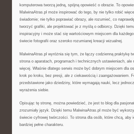
komputerowa tworzą jedną, spójną opowieść o obrazie. To opowie
MalwinaAtras.pl może inspirować do tego, by nie tylko robić więcej 
świadomie; nie tylko poprawiać obrazy, ale rozumieć, co naprawd
tworzyć grafiki, ale projektować je z myślą o odbiorcy. Dzięki te
inspiracyjny i może stać się wartościowym miejscem dla każdego,
świecie fotografii oraz szeroko rozumianej kreacji wizualnej.
MalwinaAtras.pl wyróżnia się tym, że łączy codzienną praktykę twó
strona o aparatach, programach i technicznych ustawieniach, ale 
więcej. Właśnie dlatego serwis może być dobrym miejscem dla osó
krok po kroku, bez presji, ale z ciekawością i zaangażowaniem. Fot
przedstawione jako dziedziny, które wymagają nauki, lecz jednoc
wyrażenia siebie.
Opisując tę stronę, można powiedzieć, że jest to blog dla pasjonat
zrozumiały język. Dzięki temu MalwinaAtras.pl może być wykorz
świecie cyfrowej twórczości. To strona dla osób, które chcą, aby ic
bardziej pełne charakteru.