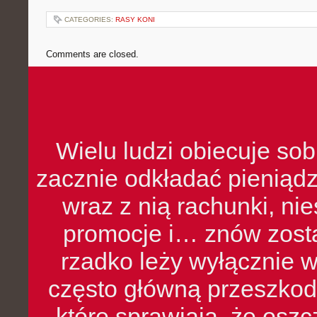
CATEGORIES:
RASY KONI
Comments are closed.
Wielu ludzi obiecuje sob
zacznie odkładać pieniądz
wraz z nią rachunki, ni
promocje i… znów zosta
rzadko leży wyłącznie 
często główną przeszkod
które sprawiają, że oszcz