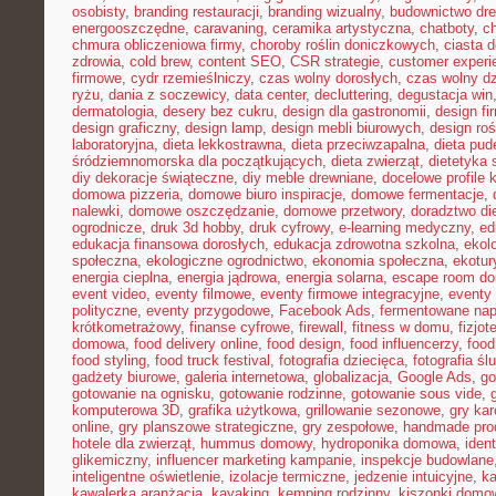
osobisty
,
branding restauracji
,
branding wizualny
,
budownictwo dr
energooszczędne
,
caravaning
,
ceramika artystyczna
,
chatboty
,
ch
chmura obliczeniowa firmy
,
choroby roślin doniczkowych
,
ciasta 
zdrowia
,
cold brew
,
content SEO
,
CSR strategie
,
customer experi
firmowe
,
cydr rzemieślniczy
,
czas wolny dorosłych
,
czas wolny dz
ryżu
,
dania z soczewicy
,
data center
,
decluttering
,
degustacja win
dermatologia
,
desery bez cukru
,
design dla gastronomii
,
design f
design graficzny
,
design lamp
,
design mebli biurowych
,
design roś
laboratoryjna
,
dieta lekkostrawna
,
dieta przeciwzapalna
,
dieta pud
śródziemnomorska dla początkujących
,
dieta zwierząt
,
dietetyka 
diy dekoracje świąteczne
,
diy meble drewniane
,
docelowe profile k
domowa pizzeria
,
domowe biuro inspiracje
,
domowe fermentacje
,
nalewki
,
domowe oszczędzanie
,
domowe przetwory
,
doradztwo di
ogrodnicze
,
druk 3d hobby
,
druk cyfrowy
,
e-learning medyczny
,
ed
edukacja finansowa dorosłych
,
edukacja zdrowotna szkolna
,
ekol
społeczna
,
ekologiczne ogrodnictwo
,
ekonomia społeczna
,
ekotur
energia cieplna
,
energia jądrowa
,
energia solarna
,
escape room d
event video
,
eventy filmowe
,
eventy firmowe integracyjne
,
eventy
polityczne
,
eventy przygodowe
,
Facebook Ads
,
fermentowane nap
krótkometrażowy
,
finanse cyfrowe
,
firewall
,
fitness w domu
,
fizjot
domowa
,
food delivery online
,
food design
,
food influencerzy
,
food
food styling
,
food truck festival
,
fotografia dziecięca
,
fotografia śl
gadżety biurowe
,
galeria internetowa
,
globalizacja
,
Google Ads
,
go
gotowanie na ognisku
,
gotowanie rodzinne
,
gotowanie sous vide
,
komputerowa 3D
,
grafika użytkowa
,
grillowanie sezonowe
,
gry kar
online
,
gry planszowe strategiczne
,
gry zespołowe
,
handmade pro
hotele dla zwierząt
,
hummus domowy
,
hydroponika domowa
,
iden
glikemiczny
,
influencer marketing kampanie
,
inspekcje budowlane
inteligentne oświetlenie
,
izolacje termiczne
,
jedzenie intuicyjne
,
k
kawalerka aranżacja
,
kayaking
,
kemping rodzinny
,
kiszonki domo