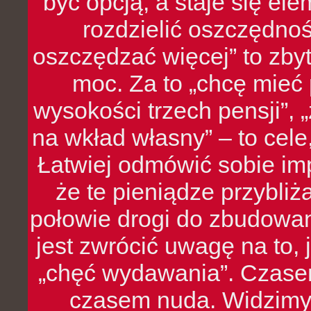
być opcją, a staje się e
rozdzielić oszczędnoś
oszczędzać więcej” to zbyt
moc. Za to „chcę mie
wysokości trzech pensji”,
na wkład własny” – to cel
Łatwiej odmówić sobie i
że te pieniądze przybli
połowie drogi do zbudowa
jest zwrócić uwagę na to,
„chęć wydawania”. Czasem
czasem nuda. Widzimy