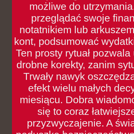
możliwe do utrzymania.
przeglądać swoje fina
notatnikiem lub arkuszem
kont, podsumować wydatki
Ten prosty rytuał pozwala
drobne korekty, zanim syt
Trwały nawyk oszczędzan
efekt wielu małych dec
miesiącu. Dobra wiadomoś
się to coraz łatwiejs
przyzwyczajenie. A św