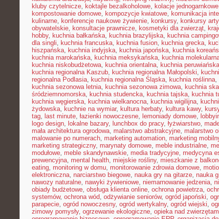
kluby czytelnicze
,
koktajle bezalkoholowe
,
kolacje jednogarnkowe
kompostowanie domowe
,
kompozycje kwiatowe
,
komunikacja inte
kulinarne
,
konferencje naukowe żywienie
,
konkursy
,
konkursy art
obywatelskie
,
konsultacje prawnicze
,
kosmetyki dla zwierząt
,
kra
hobby
,
kuchnia bałkańska
,
kuchnia brazylijska
,
kuchnia camping
dla singli
,
kuchnia francuska
,
kuchnia fusion
,
kuchnia grecka
,
kuc
hiszpańska
,
kuchnia indyjska
,
kuchnia japońska
,
kuchnia koreań
kuchnia marokańska
,
kuchnia meksykańska
,
kuchnia molekularn
kuchnia niskobudżetowa
,
kuchnia orientalna
,
kuchnia peruwiańsk
kuchnia regionalna Kaszub
,
kuchnia regionalna Małopolski
,
kuchni
regionalna Podlasia
,
kuchnia regionalna Śląska
,
kuchnia roślinna
,
kuchnia sezonowa letnia
,
kuchnia sezonowa zimowa
,
kuchnia sk
śródziemnomorska
,
kuchnia studencka
,
kuchnia tajska
,
kuchnia t
kuchnia węgierska
,
kuchnia wielkanocna
,
kuchnia wigilijna
,
kuchni
żydowska
,
kuchnie na wymiar
,
kultura herbaty
,
kultura kawy
,
kurs
tag
,
last minute
,
łazienki nowoczesne
,
lemoniady domowe
,
lobbyi
logo design
,
lokalne bazary
,
lunchbox do pracy
,
łyżwiarstwo
,
made
mała architektura ogrodowa
,
malarstwo abstrakcyjne
,
malarstwo o
malowanie po numerach
,
marketing automation
,
marketing mobiln
marketing strategiczny
,
marynaty domowe
,
meble industrialne
,
me
modułowe
,
meble skandynawskie
,
media tradycyjne
,
medycyna es
prewencyjna
,
mental health
,
miejskie rośliny
,
mieszkanie z balko
eating
,
monitoring w domu
,
monitorowanie zdrowia domowe
,
motio
elektroniczna
,
narciarstwo biegowe
,
nauka gry na gitarze
,
nauka gr
nawozy naturalne
,
nawyki żywieniowe
,
niemarnowanie jedzenia
,
n
obiady budżetowe
,
obsługa klienta online
,
ochrona powietrza
,
ochr
systemów
,
ochrona wód
,
odżywianie seniorów
,
ogród japoński
,
ogr
parapecie
,
ogród nowoczesny
,
ogród wertykalny
,
ogród wiejski
,
og
zimowy pomysły
,
ogrzewanie ekologiczne
,
opieka nad zwierzęta
oprogramowanie biznesowe
,
oprogramowanie ERP
,
organizacja 