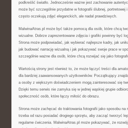
podkreślić światło. Jednocześnie ważne jest zachowanie autentyc
może być szczególnie przydatne w fotografii ślubnej, portretowej i
często oczekują zdjęć eleganckich, ale nadal prawdziwych.
MalwinaAtras.pl może być także pomocą dla osób, które chcą tw
wizualne. Dobrze zaprezentowane zdjęcia i grafiki powinny być l
Strona może podpowiadać, jak wybierać najlepsze kadry, jak uni
jak budować narrację wizualną i jak pokazywać swoje prace w sp
szczególnie ważne dla osób, które chcą rozwijać się jako fotograf
Wartością strony jest również to, że może łączyć treści dla ama
dla bardziej zaawansowanych użytkowników. Początkujący znajdą
a osoby z większym doświadczeniem mogą zainteresować się two
Dzięki temu serwis nie zamyka się w jednej wąskiej grupie odbi
społeczność osób, które łączy miłość do obrazu.
Strona może zachęcać do traktowania fotografii jako sposobu na 
trzeba od razu posiadać drogiego sprzętu, aby zacząć tworzyć le
regularne ćwiczenia. MalwinaAtras.pl może pokazywać, że rozwój 