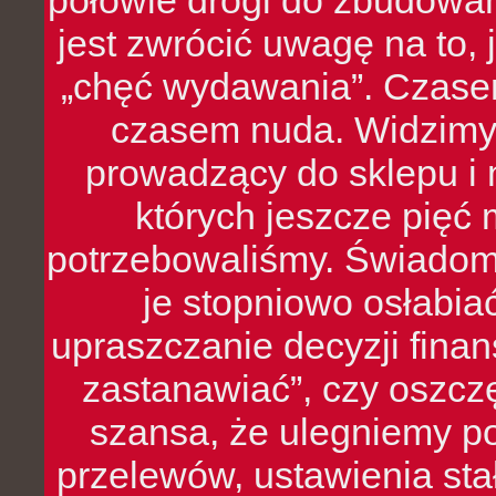
połowie drogi do zbudowa
jest zwrócić uwagę na to,
„chęć wydawania”. Czasem
czasem nuda. Widzimy
prowadzący do sklepu i 
których jeszcze pięć 
potrzebowaliśmy. Świado
je stopniowo osłabia
upraszczanie decyzji fina
zastanawiać”, czy oszcz
szansa, że ulegniemy p
przelewów, ustawienia stał