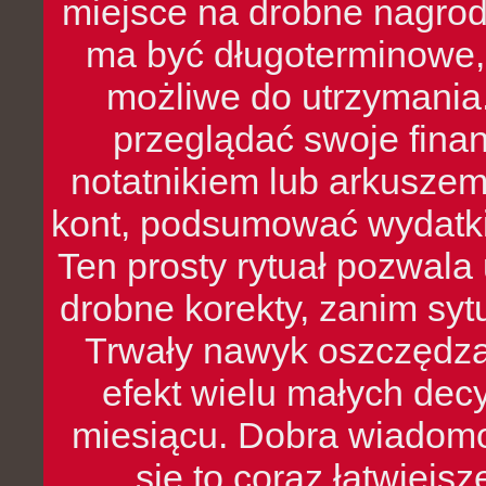
miejsce na drobne nagrod
ma być długoterminowe, 
możliwe do utrzymania.
przeglądać swoje fina
notatnikiem lub arkuszem
kont, podsumować wydatki
Ten prosty rytuał pozwala
drobne korekty, zanim syt
Trwały nawyk oszczędzan
efekt wielu małych dec
miesiącu. Dobra wiadomoś
się to coraz łatwiejs