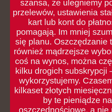
szansa, że ulegniemy p
przelewów, ustawienia stał
kart lub kont do płat
pomagają. Im mniej szumó
się planu. Oszczędzanie t
również mądrzejsze wybo
coś na wynos, można czę
kilku drogich subskrypcji 
wykorzystujemy. Czasem
kilkaset złotych miesięcz
by te pieniądze na
oszczędnościowe, a nie r