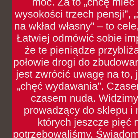
moc. Za to „chcę mie
wysokości trzech pensji”,
na wkład własny” – to cel
Łatwiej odmówić sobie i
że te pieniądze przybli
połowie drogi do zbudowa
jest zwrócić uwagę na to,
„chęć wydawania”. Czasem
czasem nuda. Widzimy
prowadzący do sklepu i 
których jeszcze pięć 
potrzebowaliśmy. Świado