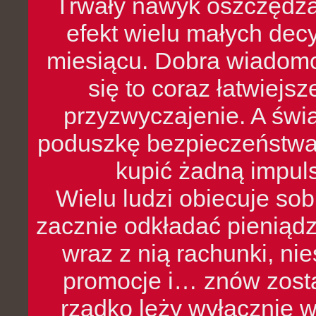
Trwały nawyk oszczędzan
efekt wielu małych dec
miesiącu. Dobra wiadomoś
się to coraz łatwiejs
przyzwyczajenie. A św
poduszkę bezpieczeństwa, 
kupić żadną impul
Wielu ludzi obiecuje sob
zacznie odkładać pieniądz
wraz z nią rachunki, ni
promocje i… znów zosta
rzadko leży wyłącznie 