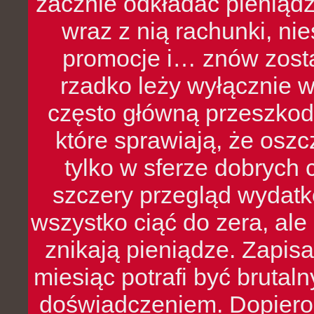
zacznie odkładać pieniądz
wraz z nią rachunki, ni
promocje i… znów zosta
rzadko leży wyłącznie 
często główną przeszkod
które sprawiają, że oszcz
tylko w sferze dobrych 
szczery przegląd wydatkó
wszystko ciąć do zera, ale
znikają pieniądze. Zapis
miesiąc potrafi być bruta
doświadczeniem. Dopiero 