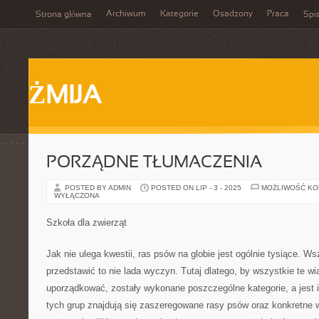
Archiwum
Kategorie
Osadzony
Praca
Strona główna
Spis
ŻMIJA
PORZĄDNE TŁUMACZENIA
POSTED BY ADMIN
POSTED ON LIP - 3 - 2025
MOŻLIWOŚĆ K
WYŁĄCZONA
Szkoła dla zwierząt
Jak nie ulega kwestii, ras psów na globie jest ogólnie tysiące. Ws
przedstawić to nie lada wyczyn. Tutaj dlatego, by wszystkie te 
uporządkować, zostały wykonane poszczególne kategorie, a jest i
tych grup znajdują się zaszeregowane rasy psów oraz konkretne 