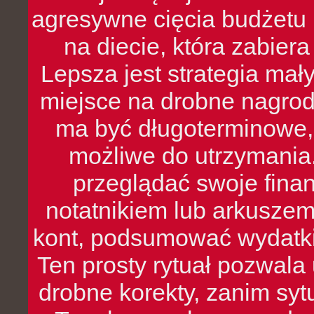
agresywne cięcia budżetu 
na diecie, która zabier
Lepsza jest strategia mał
miejsce na drobne nagrod
ma być długoterminowe, 
możliwe do utrzymania.
przeglądać swoje fina
notatnikiem lub arkuszem
kont, podsumować wydatki
Ten prosty rytuał pozwala
drobne korekty, zanim syt