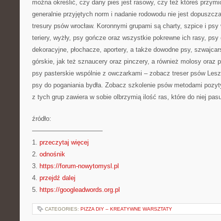
można określić, czy dany pies jest rasowy, czy też któreś przymio
generalnie przyjętych norm i nadanie rodowodu nie jest dopuszcza
tresury psów wrocław. Koronnymi grupami są charty, szpice i psy 
teriery, wyżły, psy gończe oraz wszystkie pokrewne ich rasy, psy
dekoracyjne, płochacze, aportery, a także dowodne psy, szwajcar
górskie, jak też sznaucery oraz pinczery, a również molosy oraz p
psy pasterskie wspólnie z owczarkami – zobacz treser psów Leszno
psy do poganiania bydła. Zobacz szkolenie psów metodami pozyt
z tych grup zawiera w sobie olbrzymią ilość ras, które do niej pasu
źródło:
———————————
1.
przeczytaj więcej
2.
odnośnik
3.
https://forum-nowytomysl.pl
4.
przejdź dalej
5.
https://googleadwords.org.pl
CATEGORIES:
PIZZA DIY – KREATYWNE WARSZTATY