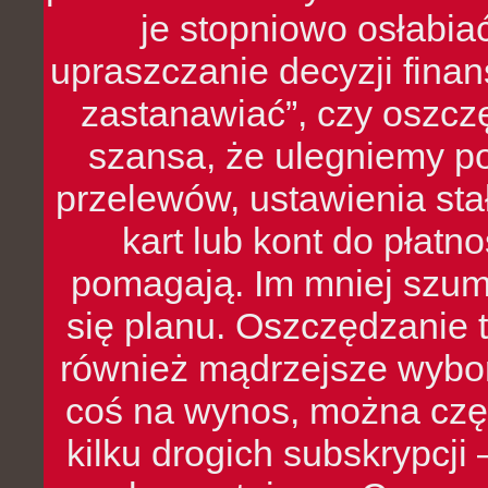
je stopniowo osłabia
upraszczanie decyzji fina
zastanawiać”, czy oszcz
szansa, że ulegniemy p
przelewów, ustawienia stał
kart lub kont do płat
pomagają. Im mniej szumó
się planu. Oszczędzanie t
również mądrzejsze wybo
coś na wynos, można czę
kilku drogich subskrypcji 