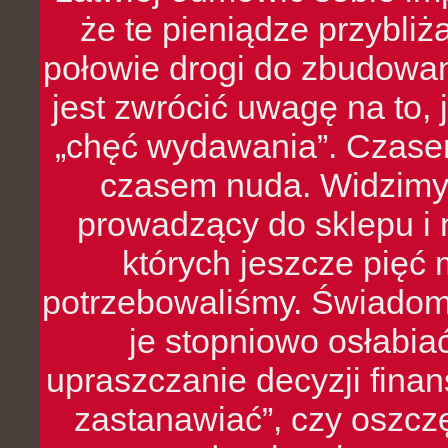
że te pieniądze przybli
połowie drogi do zbudowa
jest zwrócić uwagę na to,
„chęć wydawania”. Czasem
czasem nuda. Widzimy
prowadzący do sklepu i 
których jeszcze pięć 
potrzebowaliśmy. Świado
je stopniowo osłabia
upraszczanie decyzji fina
zastanawiać”, czy oszcz