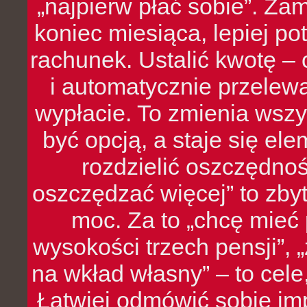
„najpierw płać sobie”. Zam
koniec miesiąca, lepiej po
rachunek. Ustalić kwotę – 
i automatycznie przelew
wypłacie. To zmienia wszy
być opcją, a staje się e
rozdzielić oszczędnoś
oszczędzać więcej” to zbyt
moc. Za to „chcę mie
wysokości trzech pensji”,
na wkład własny” – to cel
Łatwiej odmówić sobie i