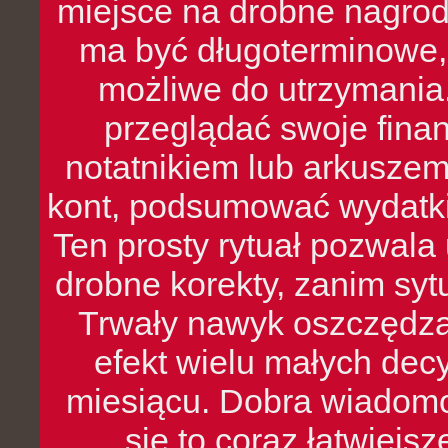
miejsce na drobne nagrod
ma być długoterminowe, 
możliwe do utrzymania.
przeglądać swoje fina
notatnikiem lub arkuszem
kont, podsumować wydatki
Ten prosty rytuał pozwala
drobne korekty, zanim syt
Trwały nawyk oszczędzan
efekt wielu małych dec
miesiącu. Dobra wiadomoś
się to coraz łatwiejs