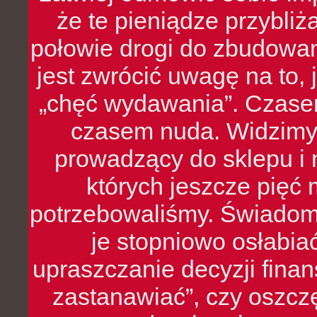
że te pieniądze przybli
połowie drogi do zbudowa
jest zwrócić uwagę na to,
„chęć wydawania”. Czasem
czasem nuda. Widzimy
prowadzący do sklepu i 
których jeszcze pięć 
potrzebowaliśmy. Świado
je stopniowo osłabia
upraszczanie decyzji fina
zastanawiać”, czy oszcz