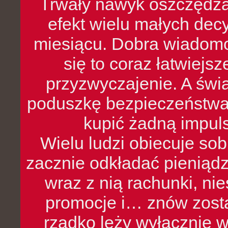
Trwały nawyk oszczędzan
efekt wielu małych dec
miesiącu. Dobra wiadomoś
się to coraz łatwiejs
przyzwyczajenie. A św
poduszkę bezpieczeństwa, 
kupić żadną impul
Wielu ludzi obiecuje sob
zacznie odkładać pieniądz
wraz z nią rachunki, ni
promocje i… znów zosta
rzadko leży wyłącznie 