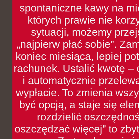
spontaniczne kawy na mie
których prawie nie kor
sytuacji, możemy przej
„najpierw płać sobie”. Zam
koniec miesiąca, lepiej po
rachunek. Ustalić kwotę – 
i automatycznie przelew
wypłacie. To zmienia wszy
być opcją, a staje się e
rozdzielić oszczędnoś
oszczędzać więcej” to zbyt