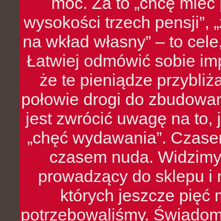
moc. Za to „chcę mie
wysokości trzech pensji”,
na wkład własny” – to cel
Łatwiej odmówić sobie i
że te pieniądze przybli
połowie drogi do zbudowa
jest zwrócić uwagę na to,
„chęć wydawania”. Czasem
czasem nuda. Widzimy
prowadzący do sklepu i 
których jeszcze pięć 
potrzebowaliśmy. Świado