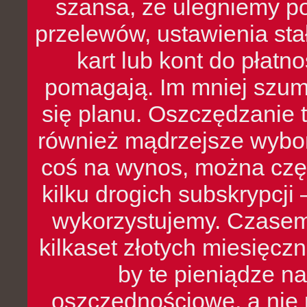
szansa, że ulegniemy p
przelewów, ustawienia stał
kart lub kont do płat
pomagają. Im mniej szumó
się planu. Oszczędzanie t
również mądrzejsze wybo
coś na wynos, można czę
kilku drogich subskrypcji 
wykorzystujemy. Czasem
kilkaset złotych miesięcz
by te pieniądze na
oszczędnościowe, a nie r