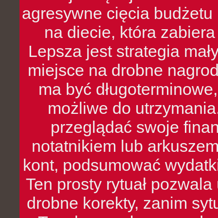
agresywne cięcia budżetu 
na diecie, która zabier
Lepsza jest strategia mał
miejsce na drobne nagrod
ma być długoterminowe, 
możliwe do utrzymania.
przeglądać swoje fina
notatnikiem lub arkuszem
kont, podsumować wydatki
Ten prosty rytuał pozwala
drobne korekty, zanim syt