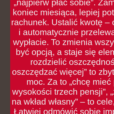
„najpierw płać sobie”. Zam
koniec miesiąca, lepiej po
rachunek. Ustalić kwotę – 
i automatycznie przelew
wypłacie. To zmienia wszy
być opcją, a staje się e
rozdzielić oszczędnoś
oszczędzać więcej” to zbyt
moc. Za to „chcę mie
wysokości trzech pensji”,
na wkład własny” – to cel
Łatwiej odmówić sobie i