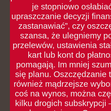
je stopniowo osłabia
upraszczanie decyzji fina
zastanawiać”, czy oszcz
szansa, że ulegniemy p
przelewów, ustawienia stał
kart lub kont do płat
pomagają. Im mniej szumó
się planu. Oszczędzanie t
również mądrzejsze wybo
coś na wynos, można czę
kilku drogich subskrypcji 