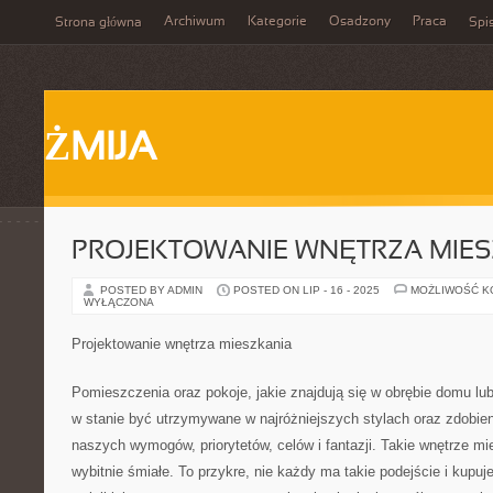
Archiwum
Kategorie
Osadzony
Praca
Strona główna
Spis
ŻMIJA
PROJEKTOWANIE WNĘTRZA MIES
POSTED BY ADMIN
POSTED ON LIP - 16 - 2025
MOŻLIWOŚĆ 
WYŁĄCZONA
Projektowanie wnętrza mieszkania
Pomieszczenia oraz pokoje, jakie znajdują się w obrębie domu lu
w stanie być utrzymywane w najróżniejszych stylach oraz zdobien
naszych wymogów, priorytetów, celów i fantazji. Takie wnętrze m
wybitnie śmiałe. To przykre, nie każdy ma takie podejście i kupuje