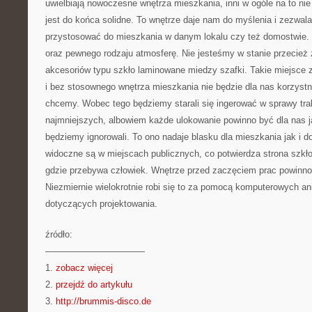
uwielbiają nowoczesne wnętrza mieszkania, inni w ogóle na to nie 
jest do końca solidne. To wnętrze daje nam do myślenia i zezwala
przystosować do mieszkania w danym lokalu czy też domostwie. 
oraz pewnego rodzaju atmosferę. Nie jesteśmy w stanie przecież
akcesoriów typu szkło laminowane miedzy szafki. Takie miejsce 
i bez stosownego wnętrza mieszkania nie będzie dla nas korzystn
chcemy. Wobec tego będziemy starali się ingerować w sprawy tra
najmniejszych, albowiem każde ulokowanie powinno być dla nas j
będziemy ignorowali. To ono nadaje blasku dla mieszkania jak i 
widoczne są w miejscach publicznych, co potwierdza strona szkł
gdzie przebywa człowiek. Wnętrze przed zaczęciem prac powinno
Niezmiernie wielokrotnie robi się to za pomocą komputerowych a
dotyczących projektowania.
źródło:
———————————
1.
zobacz więcej
2.
przejdź do artykułu
3.
http://brummis-disco.de