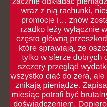
zacznie odkładać pieniądz
wraz z nią rachunki, ni
promocje i… znów zosta
rzadko leży wyłącznie 
często główną przeszkod
które sprawiają, że oszcz
tylko w sferze dobrych 
szczery przegląd wydatkó
wszystko ciąć do zera, ale
znikają pieniądze. Zapis
miesiąc potrafi być bruta
doświadczeniem. Dopiero 