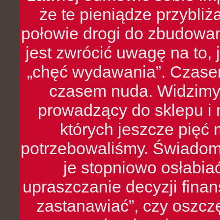
że te pieniądze przybli
połowie drogi do zbudowa
jest zwrócić uwagę na to,
„chęć wydawania”. Czasem
czasem nuda. Widzimy
prowadzący do sklepu i 
których jeszcze pięć 
potrzebowaliśmy. Świado
je stopniowo osłabia
upraszczanie decyzji fina
zastanawiać”, czy oszcz