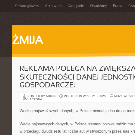
Archiwum
Kategorie
Osadzony
Praca
Strona główna
Spis
ŻMIJA
REKLAMA POLEGA NA ZWIĘKSZA
SKUTECZNOŚCI DANEJ JEDNOSTK
GOSPODARCZEJ
POSTED BY ADMIN
POSTED ON WRZ - 21 - 2025
MOŻLIWOŚĆ 
WYŁĄCZONA
Według najświeższych danych, w Polsce niemal jedna druga rod
Wedle najnowszych danych, w Polsce nieomal połowa rodzin ma s
w przeciągu dwudziestu lat liczba aut w stworzonym przez nas kra