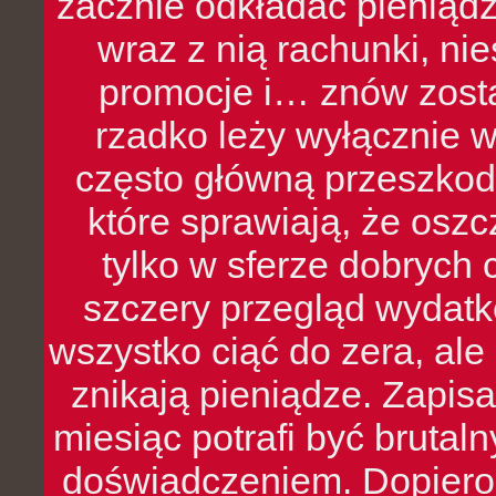
zacznie odkładać pieniądz
wraz z nią rachunki, ni
promocje i… znów zosta
rzadko leży wyłącznie 
często główną przeszkod
które sprawiają, że oszcz
tylko w sferze dobrych 
szczery przegląd wydatkó
wszystko ciąć do zera, ale
znikają pieniądze. Zapis
miesiąc potrafi być bruta
doświadczeniem. Dopiero 