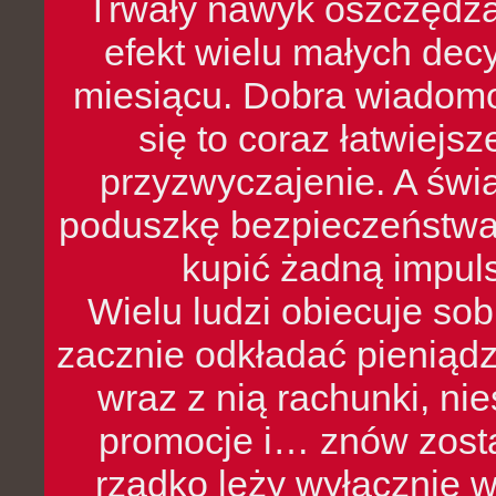
Trwały nawyk oszczędzan
efekt wielu małych dec
miesiącu. Dobra wiadomoś
się to coraz łatwiejs
przyzwyczajenie. A św
poduszkę bezpieczeństwa, 
kupić żadną impul
Wielu ludzi obiecuje sob
zacznie odkładać pieniądz
wraz z nią rachunki, ni
promocje i… znów zosta
rzadko leży wyłącznie 