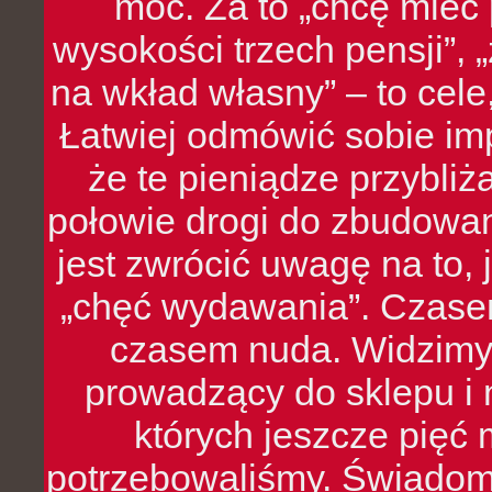
moc. Za to „chcę mie
wysokości trzech pensji”,
na wkład własny” – to cel
Łatwiej odmówić sobie i
że te pieniądze przybli
połowie drogi do zbudowa
jest zwrócić uwagę na to,
„chęć wydawania”. Czasem
czasem nuda. Widzimy
prowadzący do sklepu i 
których jeszcze pięć 
potrzebowaliśmy. Świado