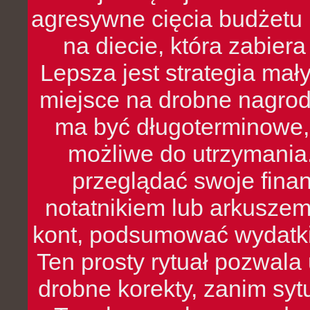
agresywne cięcia budżetu 
na diecie, która zabier
Lepsza jest strategia mał
miejsce na drobne nagrod
ma być długoterminowe, 
możliwe do utrzymania.
przeglądać swoje fina
notatnikiem lub arkuszem
kont, podsumować wydatki
Ten prosty rytuał pozwala
drobne korekty, zanim syt