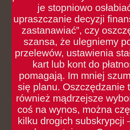
je stopniowo osłabia
upraszczanie decyzji fina
zastanawiać”, czy oszcz
szansa, że ulegniemy p
przelewów, ustawienia stał
kart lub kont do płat
pomagają. Im mniej szumó
się planu. Oszczędzanie t
również mądrzejsze wybo
coś na wynos, można czę
kilku drogich subskrypcji 