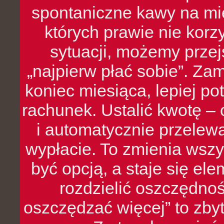
spontaniczne kawy na mie
których prawie nie kor
sytuacji, możemy przej
„najpierw płać sobie”. Zam
koniec miesiąca, lepiej po
rachunek. Ustalić kwotę – 
i automatycznie przelew
wypłacie. To zmienia wszy
być opcją, a staje się e
rozdzielić oszczędnoś
oszczędzać więcej” to zbyt