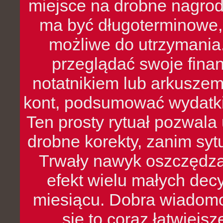
miejsce na drobne nagrod
ma być długoterminowe, 
możliwe do utrzymania.
przeglądać swoje fina
notatnikiem lub arkuszem
kont, podsumować wydatki
Ten prosty rytuał pozwala
drobne korekty, zanim syt
Trwały nawyk oszczędzan
efekt wielu małych dec
miesiącu. Dobra wiadomoś
się to coraz łatwiejs