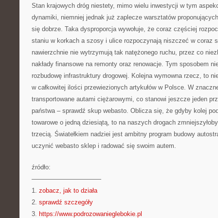
Stan krajowych dróg niestety, mimo wielu inwestycji w tym aspekc
dynamiki, niemniej jednak już zaplecze warsztatów proponujący
się dobrze. Taka dysproporcja wywołuje, że coraz częściej rozp
staniu w korkach a szosy i ulice rozpoczynają niszczeć w coraz
nawierzchnie nie wytrzymują tak natężonego ruchu, przez co nie
nakłady finansowe na remonty oraz renowacje. Tym sposobem ni
rozbudowę infrastruktury drogowej. Kolejna wymowna rzecz, to nie
w całkowitej ilości przewiezionych artykułów w Polsce. W znaczn
transportowane autami ciężarowymi, co stanowi jeszcze jeden przy
państwa – sprawdź skup webasto. Oblicza się, że gdyby kolej po
towarowe o jedną dziesiątą, to na naszych drogach zmniejszyłoby
trzecią. Światełkiem nadziei jest ambitny program budowy autost
uczynić webasto sklep i radować się swoim autem.
źródło:
———————————
1.
zobacz, jak to działa
2.
sprawdź szczegóły
3.
https://www.podrozowanieglebokie.pl