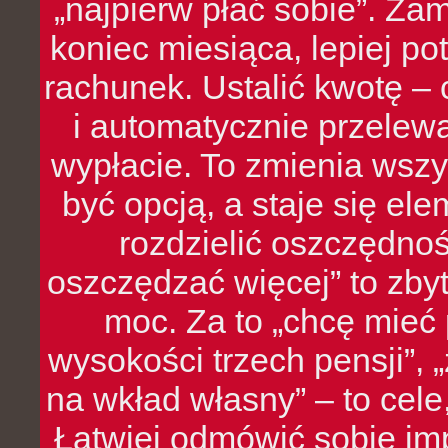
„najpierw płać sobie”. Zam
koniec miesiąca, lepiej po
rachunek. Ustalić kwotę – 
i automatycznie przelew
wypłacie. To zmienia wszy
być opcją, a staje się e
rozdzielić oszczędnoś
oszczędzać więcej” to zbyt
moc. Za to „chcę mie
wysokości trzech pensji”,
na wkład własny” – to cel
Łatwiej odmówić sobie i