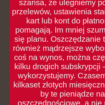
szansa, że ulegniemy p
przelewów, ustawienia stał
kart lub kont do płat
pomagają. Im mniej szumó
się planu. Oszczędzanie t
również mądrzejsze wybo
coś na wynos, można czę
kilku drogich subskrypcji 
wykorzystujemy. Czasem
kilkaset złotych miesięcz
by te pieniądze na
oszczędnościowe, a nie r